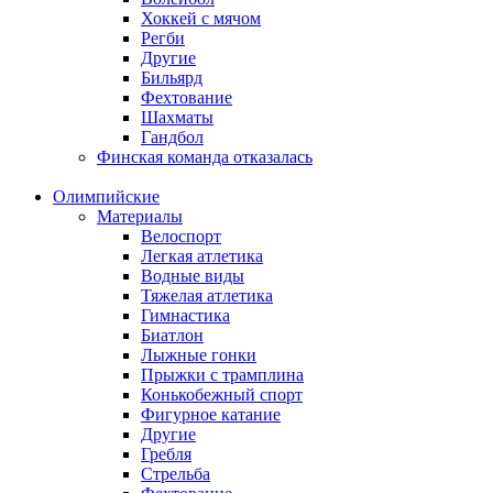
Хоккей с мячом
Регби
Другие
Бильярд
Фехтование
Шахматы
Гандбол
Финская команда отказалась
Олимпийские
Материалы
Велоспорт
Легкая атлетика
Водные виды
Тяжелая атлетика
Гимнастика
Биатлон
Лыжные гонки
Прыжки с трамплина
Конькобежный спорт
Фигурное катание
Другие
Гребля
Стрельба