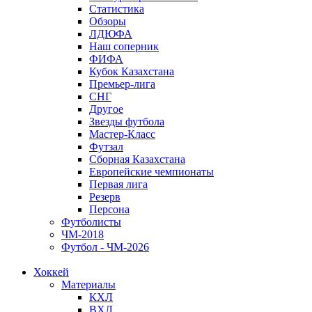
Статистика
Обзоры
ЛДЮФА
Наш соперник
ФИФА
Кубок Казахстана
Премьер-лига
СНГ
Другое
Звезды футбола
Мастер-Класс
Футзал
Сборная Казахстана
Европейские чемпионаты
Первая лига
Резерв
Персона
Футболисты
ЧМ-2018
Футбол - ЧМ-2026
Хоккей
Материалы
КХЛ
ВХЛ