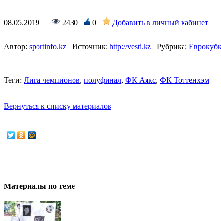
08.05.2019
2430
0
Добавить в личный кабинет
Автор:
sportinfo.kz
Источник:
http://vesti.kz
Рубрика:
Еврокуб
Теги:
Лига чемпионов
,
полуфинал
,
ФК Аякс
,
ФК Тоттенхэм
Вернуться к списку материалов
Материалы по теме