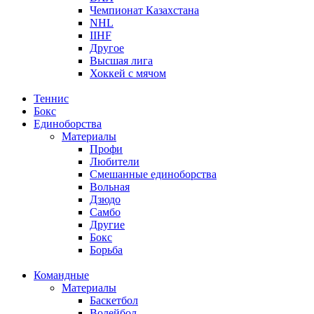
Чемпионат Казахстана
NHL
IIHF
Другое
Высшая лига
Хоккей с мячом
Теннис
Бокс
Единоборства
Материалы
Профи
Любители
Смешанные единоборства
Вольная
Дзюдо
Самбо
Другие
Бокс
Борьба
Командные
Материалы
Баскетбол
Волейбол