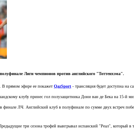
в полуфинале Лиги чемпионов против английского "Тоттенхэма".
а. В прямом эфире ее покажет
QazSport
- трансляция будет доступна на с
лландскому клубу принес гол полузащитника Дони ван де Бека на 15-й ми
в финале ЛЧ. Английский клуб в полуфинале по сумме двух встреч побед
редыдущие три сезона трофей выигрывал испанский "Реал", который в т