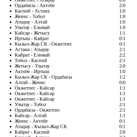
Ордабасы - Актобе
2:0
Каспий - Астана
1:0
Женис - Тобол
1:0
Атырау - Алтай
1:0
Улытау - Елимай
1:0
Кайсар - Жетысу
1:1
Иртыш - Кайрат
0:1
Кызыл-Жар СК - Окжетпес
0:1
Астана - Атырау
2:1
Кайрат - Елимай
2:2
Тобол - Каспий
2:1
Жетысу - Улытау
2:0
Актобе - Иртыш
1:0
Кызыл-Жар СК - Ордабасы
1:2
Алтай - Женис
0:0
Окжетпес - Кайсар
1:1
Окжетпес - Кайсар
1:1
Окжетпес - Кайсар
1:1
Улытау - Тобол
2:1
Ордабасы - Окжетпес
2:1
Кайсар - Алтай
1:1
Женис - Актобе
0:1
Атырау - Кызыл-Жар СК
0:1
Кайрат - Каспий
2:0