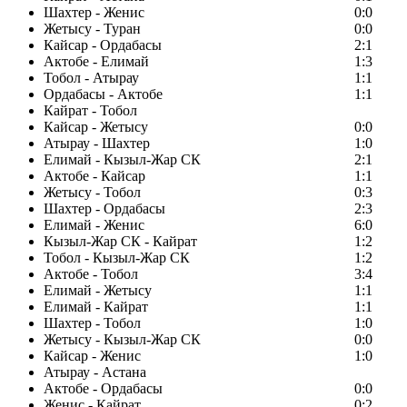
Шахтер - Женис
0:0
Жетысу - Туран
0:0
Кайсар - Ордабасы
2:1
Актобе - Елимай
1:3
Тобол - Атырау
1:1
Ордабасы - Актобе
1:1
Кайрат - Тобол
Кайсар - Жетысу
0:0
Атырау - Шахтер
1:0
Елимай - Кызыл-Жар СК
2:1
Актобе - Кайсар
1:1
Жетысу - Тобол
0:3
Шахтер - Ордабасы
2:3
Елимай - Женис
6:0
Кызыл-Жар СК - Кайрат
1:2
Тобол - Кызыл-Жар СК
1:2
Актобе - Тобол
3:4
Елимай - Жетысу
1:1
Елимай - Кайрат
1:1
Шахтер - Тобол
1:0
Жетысу - Кызыл-Жар СК
0:0
Кайсар - Женис
1:0
Атырау - Астана
Актобе - Ордабасы
0:0
Женис - Кайрат
0:2