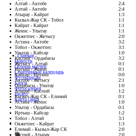
Алтай - Актобе
2:4
Алтай - Актобе
2:4
Атырау - Кайрат
1:3
Кызыл-Жар СК - Тобол
1:1
Кайрат - Кайрат
1:1
Женис - Улытау
1:1
Окжетпес - Жетысу
2:0
Астана - Актобе
3:2
Тобол - Окжетпес
3:1
Улытау - Кайсар
1:0
Главная
Каспий - Ордабасы
3:2
Новости
Жетысу - Алтай
0:1
Обзоры матчей
Иртыш - Женис
0:1
Спортивный календарь
Кайсар - Иртыш
0:0
Футболисты
Актобе - Жетысу
2:1
Блоги
Ордабасы - Улытау
1:0
Фотогалерея
Атырау - Каспий
1:2
Видео
Кызыл-Жар СК - Елимай
0:1
Карта сайта
Астана - Женис
1:0
Улытау - Ордабасы
0:1
Иртыш - Кайсар
1:2
Тобол - Алтай
3:1
Есть идея?
Окжетпес - Кайрат
1:3
Сообщить о мероприятии
Елимай - Кызыл-Жар СК
2:0
Каспий - Атырау
Перейти на старый сайт
2:0