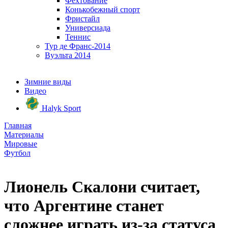
Фехтование
Конькобежный спорт
Фристайл
Универсиада
Теннис
Тур де Франс-2014
Вуэльта 2014
Зимние виды
Видео
Halyk Sport
Главная
Материалы
Мировые
Футбол
Лионель Скалони считает,
что Аргентине станет
сложнее играть из-за статуса