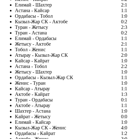
Елимай - Шахтер
2:1
Астана - Кайсар
1:1
Ордабасы - Тобол
1:0
Кызыл-Жар СК - Актобе
0:2
Туран - Жетысу
2:3
Туран - Астана
0:2
Елимай - Ордабасы
1:1
Жетысу - Актобе
2:1
Тобол - Женис
1:1
Атырау - Кызыл-Жар СК
2:0
Кайсар - Кайрат
1:0
Астана - Тобол
2:2
Жетысу - Шахтер
1:0
Ордабасы - Кызыл-Жар СК
1:1
Женис - Туран
1:0
Кайсар - Атырау
1:1
Актобе - Кайрат
1:3
Туран - Ордабасы
0:1
Актобе - Атырау
1:1
Шахтер - Астана
1:0
Кайрат - Жетысу
0:0
Елимай - Кайсар
1:0
Кызыл-Жар СК - Женис
4:0
Ордабасы - Кайрат
1:2
Актобе - Женис
3:0