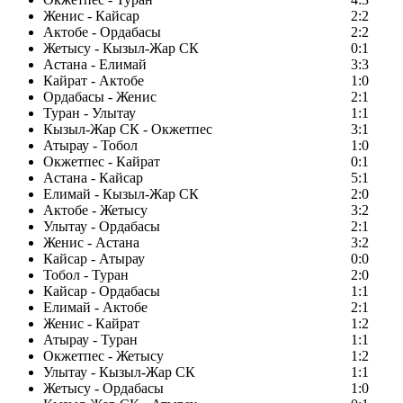
Женис - Кайсар
2:2
Актобе - Ордабасы
2:2
Жетысу - Кызыл-Жар СК
0:1
Астана - Елимай
3:3
Кайрат - Актобе
1:0
Ордабасы - Женис
2:1
Туран - Улытау
1:1
Кызыл-Жар СК - Окжетпес
3:1
Атырау - Тобол
1:0
Окжетпес - Кайрат
0:1
Астана - Кайсар
5:1
Елимай - Кызыл-Жар СК
2:0
Актобе - Жетысу
3:2
Улытау - Ордабасы
2:1
Женис - Астана
3:2
Кайсар - Атырау
0:0
Тобол - Туран
2:0
Кайсар - Ордабасы
1:1
Елимай - Актобе
2:1
Женис - Кайрат
1:2
Атырау - Туран
1:1
Окжетпес - Жетысу
1:2
Улытау - Кызыл-Жар СК
1:1
Жетысу - Ордабасы
1:0