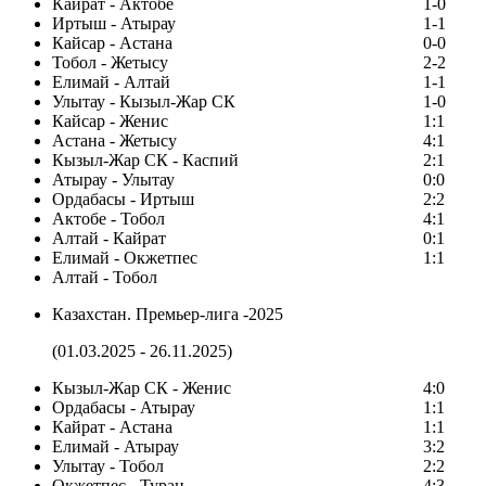
Кайрат - Актобе
1-0
Иртыш - Атырау
1-1
Кайсар - Астана
0-0
Тобол - Жетысу
2-2
Елимай - Алтай
1-1
Улытау - Кызыл-Жар СК
1-0
Кайсар - Женис
1:1
Астана - Жетысу
4:1
Кызыл-Жар СК - Каспий
2:1
Атырау - Улытау
0:0
Ордабасы - Иртыш
2:2
Актобе - Тобол
4:1
Алтай - Кайрат
0:1
Елимай - Окжетпес
1:1
Алтай - Тобол
Казахстан. Премьер-лига -2025
(01.03.2025 - 26.11.2025)
Кызыл-Жар СК - Женис
4:0
Ордабасы - Атырау
1:1
Кайрат - Астана
1:1
Елимай - Атырау
3:2
Улытау - Тобол
2:2
Окжетпес - Туран
4:3