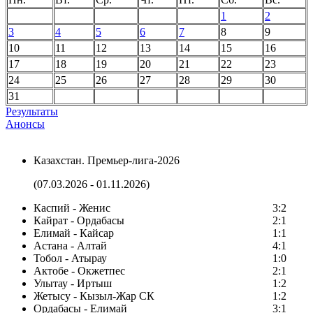
1
2
3
4
5
6
7
8
9
10
11
12
13
14
15
16
17
18
19
20
21
22
23
24
25
26
27
28
29
30
31
Результаты
Анонсы
Казахстан. Премьер-лига-2026
(07.03.2026 - 01.11.2026)
Каспий - Женис
3:2
Кайрат - Ордабасы
2:1
Елимай - Кайсар
1:1
Астана - Алтай
4:1
Тобол - Атырау
1:0
Актобе - Окжетпес
2:1
Улытау - Иртыш
1:2
Жетысу - Кызыл-Жар СК
1:2
Ордабасы - Елимай
3:1