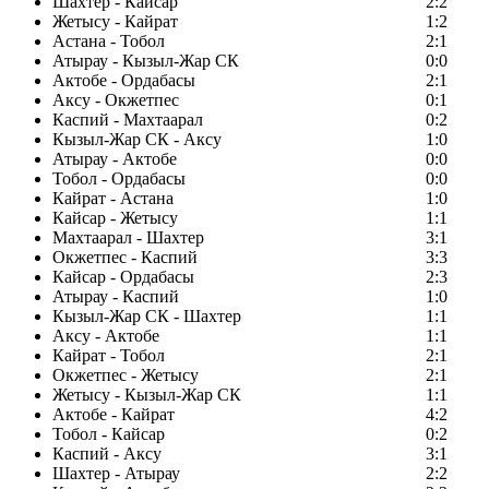
Шахтер - Кайсар
2:2
Жетысу - Кайрат
1:2
Астана - Тобол
2:1
Атырау - Кызыл-Жар СК
0:0
Актобе - Ордабасы
2:1
Аксу - Окжетпес
0:1
Каспий - Махтаарал
0:2
Кызыл-Жар СК - Аксу
1:0
Атырау - Актобе
0:0
Тобол - Ордабасы
0:0
Кайрат - Астана
1:0
Кайсар - Жетысу
1:1
Махтаарал - Шахтер
3:1
Окжетпес - Каспий
3:3
Кайсар - Ордабасы
2:3
Атырау - Каспий
1:0
Кызыл-Жар СК - Шахтер
1:1
Аксу - Актобе
1:1
Кайрат - Тобол
2:1
Окжетпес - Жетысу
2:1
Жетысу - Кызыл-Жар СК
1:1
Актобе - Кайрат
4:2
Тобол - Кайсар
0:2
Каспий - Аксу
3:1
Шахтер - Атырау
2:2