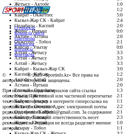
Жетысу - Актобе
1:0
Елимай - Атырау
1:2
Кайрат - Окжетпес
5:0
Кызыл-Жар СК - Кайрат
2:4
Ордабасы - Каспий
2:0
О проекте
Женис - Иртыш
0:0
Команда сайта
Актобе - Астана
2:0
Партнеры
Окжетпес - Тобол
2:1
Вакансии
Кайсар - Улытау
0:0
Вопросы
Алтай - Жетысу
3:3
Контакты
Алтай - Жетысу
3:3
Алтай - Жетысу
3:3
Кайрат - Кызыл-Жар СК
3:0
Каспий - Кайсар
1:2
©
Copyright
© 2025 «Sportinfo.kz» Все права на
Актобе - Алтай
2:0
авторские материалы защищены.
Астана - Иртыш
2:0
Елимай - Ордабасы
1:3
При использовании материалов сайта ссылка
Улытау - Женис
2:1
обязательна. При полной или частичной перепечатке
Кайрат - Атырау
1:1
текстовых материалов в интернете гиперссылка на
Жетысу - Окжетпес
2:2
sportinfo.kz обязательна. Адрес электронной почты
Ордабасы - Кайрат
2:1
редакции: sportinfo.official@gmail.com. За содержание
Кайсар - Елимай
2:3
рекламных публикаций ответственность несет
Женис - Каспий
1:0
рекламодатель. Редакция не всегда разделяет мнение
Атырау - Тобол
1:1
авторов.
Кызыл-Жар СК - Жетысу
3:2