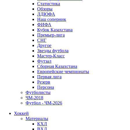
Статистика
Обзоры
ЛДЮФА
Наш соперник
ФИФА
Кубок Казахстана
Премьер-лига
СНГ
Другое
Звезды футбола
Мастер-Класс
Футзал
Сборная Казахстана
Европейские чемпионаты
Первая лига
Резерв
Персона
Футболисты
ЧМ-2018
Футбол - ЧМ-2026
Хоккей
Материалы
КХЛ
ВХЛ