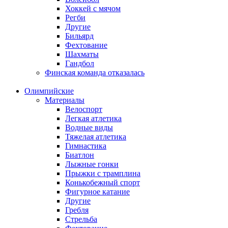
Хоккей с мячом
Регби
Другие
Бильярд
Фехтование
Шахматы
Гандбол
Финская команда отказалась
Олимпийские
Материалы
Велоспорт
Легкая атлетика
Водные виды
Тяжелая атлетика
Гимнастика
Биатлон
Лыжные гонки
Прыжки с трамплина
Конькобежный спорт
Фигурное катание
Другие
Гребля
Стрельба