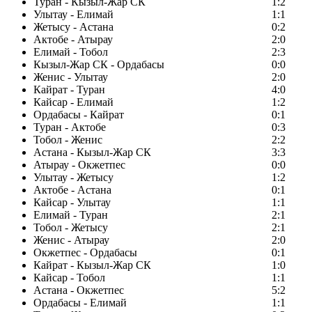
Туран - Кызыл-Жар СК
1:2
Улытау - Елимай
1:1
Жетысу - Астана
0:2
Актобе - Атырау
2:0
Елимай - Тобол
2:3
Кызыл-Жар СК - Ордабасы
0:0
Женис - Улытау
2:0
Кайрат - Туран
4:0
Кайсар - Елимай
1:2
Ордабасы - Кайрат
0:1
Туран - Актобе
0:3
Тобол - Женис
2:2
Астана - Кызыл-Жар СК
3:3
Атырау - Окжетпес
0:0
Улытау - Жетысу
1:2
Актобе - Астана
0:1
Кайсар - Улытау
1:1
Елимай - Туран
2:1
Тобол - Жетысу
2:1
Женис - Атырау
2:0
Окжетпес - Ордабасы
0:1
Кайрат - Кызыл-Жар СК
1:0
Кайсар - Тобол
1:1
Астана - Окжетпес
5:2
Ордабасы - Елимай
1:1