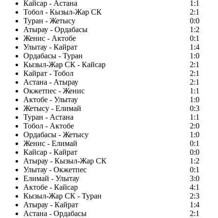
Кайсар - Астана
1:1
Тобол - Кызыл-Жар СК
2:1
Туран - Жетысу
0:0
Атырау - Ордабасы
1:2
Женис - Актобе
0:1
Улытау - Кайрат
1:4
Ордабасы - Туран
1:0
Кызыл-Жар СК - Кайсар
2:1
Кайрат - Тобол
2:1
Астана - Атырау
2:1
Окжетпес - Женис
1:1
Актобе - Улытау
1:0
Жетысу - Елимай
0:3
Туран - Астана
1:1
Тобол - Актобе
2:0
Ордабасы - Жетысу
1:0
Женис - Елимай
0:1
Кайсар - Кайрат
0:0
Атырау - Кызыл-Жар СК
1:2
Улытау - Окжетпес
0:1
Елимай - Улытау
3:0
Актобе - Кайсар
4:1
Кызыл-Жар СК - Туран
2:3
Атырау - Кайрат
1:4
Астана - Ордабасы
2:1