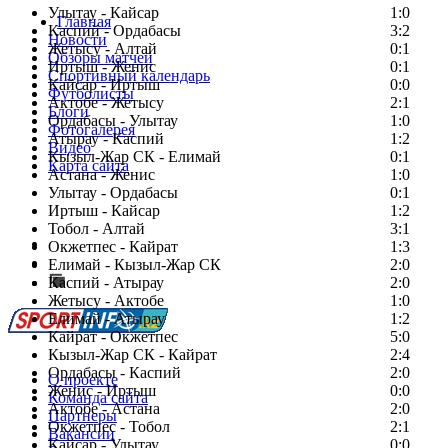
Улытау - Кайсар
1:0
Главная
Каспий - Ордабасы
3:2
Новости
Жетысу - Алтай
0:1
Обзоры матчей
Иртыш - Женис
0:1
Спортивный календарь
Кайсар - Иртыш
0:0
Футболисты
Актобе - Жетысу
2:1
Блоги
Ордабасы - Улытау
1:0
Фотогалерея
Атырау - Каспий
1:2
Видео
Кызыл-Жар СК - Елимай
0:1
Карта сайта
Астана - Женис
1:0
Улытау - Ордабасы
0:1
Иртыш - Кайсар
1:2
Тобол - Алтай
3:1
Есть идея?
Окжетпес - Кайрат
1:3
Сообщить о мероприятии
Елимай - Кызыл-Жар СК
2:0
Каспий - Атырау
Перейти на старый сайт
2:0
Жетысу - Актобе
1:0
Елимай - Атырау
1:2
Кайрат - Окжетпес
5:0
Кызыл-Жар СК - Кайрат
2:4
Ордабасы - Каспий
2:0
О проекте
Женис - Иртыш
0:0
Команда сайта
Актобе - Астана
2:0
Партнеры
Окжетпес - Тобол
2:1
Вакансии
Кайсар - Улытау
0:0