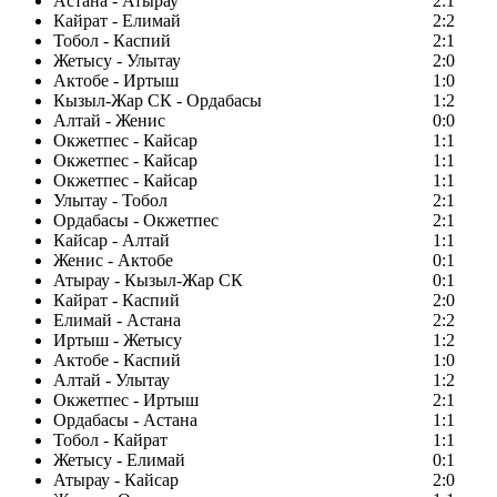
Астана - Атырау
2:1
Кайрат - Елимай
2:2
Тобол - Каспий
2:1
Жетысу - Улытау
2:0
Актобе - Иртыш
1:0
Кызыл-Жар СК - Ордабасы
1:2
Алтай - Женис
0:0
Окжетпес - Кайсар
1:1
Окжетпес - Кайсар
1:1
Окжетпес - Кайсар
1:1
Улытау - Тобол
2:1
Ордабасы - Окжетпес
2:1
Кайсар - Алтай
1:1
Женис - Актобе
0:1
Атырау - Кызыл-Жар СК
0:1
Кайрат - Каспий
2:0
Елимай - Астана
2:2
Иртыш - Жетысу
1:2
Актобе - Каспий
1:0
Алтай - Улытау
1:2
Окжетпес - Иртыш
2:1
Ордабасы - Астана
1:1
Тобол - Кайрат
1:1
Жетысу - Елимай
0:1
Атырау - Кайсар
2:0