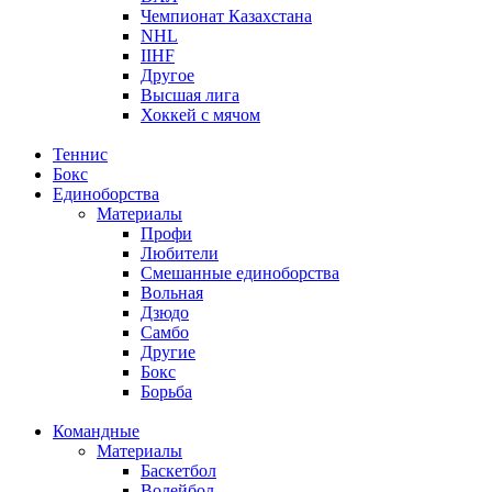
Чемпионат Казахстана
NHL
IIHF
Другое
Высшая лига
Хоккей с мячом
Теннис
Бокс
Единоборства
Материалы
Профи
Любители
Смешанные единоборства
Вольная
Дзюдо
Самбо
Другие
Бокс
Борьба
Командные
Материалы
Баскетбол
Волейбол