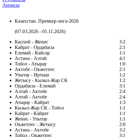
Анонсы
Казахстан. Премьер-лига-2026
(07.03.2026 - 01.11.2026)
Каспий - Женис
3:2
Кайрат - Ордабасы
2:1
Елимай - Кайсар
1:1
Астана - Алтай
4:1
Тобол - Атырау
1:0
Актобе - Окжетпес
2:1
Улытау - Иртыш
1:2
Жетысу - Кызыл-Жар СК
1:2
Ордабасы - Елимай
3:1
Алтай - Актобе
2:4
Алтай - Актобе
2:4
Атырау - Кайрат
1:3
Кызыл-Жар СК - Тобол
1:1
Кайрат - Кайрат
1:1
Женис - Улытау
1:1
Окжетпес - Жетысу
2:0
Астана - Актобе
3:2
Тобол - Окжетпес
3:1