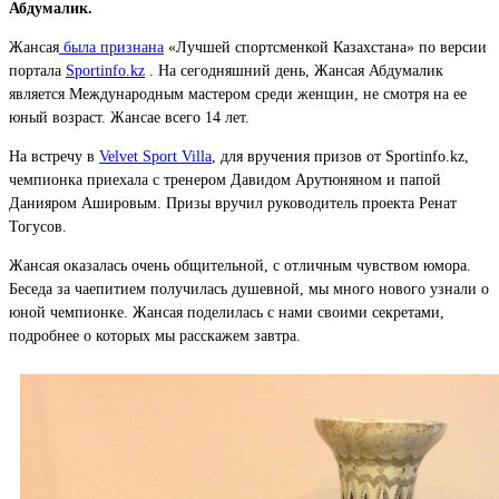
Абдумалик.
Жансая
была признана
«Лучшей спортсменкой Казахстана» по версии
портала
Sportinfo.kz
. На сегодняшний день, Жансая Абдумалик
является Международным мастером среди женщин, не смотря на ее
юный возраст. Жансае всего 14 лет.
На встречу в
Velvet Sport Villa
, для вручения призов от Sportinfo.kz,
чемпионка приехала с тренером Давидом Арутюняном и папой
Данияром Ашировым. Призы вручил руководитель проекта Ренат
Тогусов.
Жансая оказалась очень общительной, с отличным чувством юмора.
Беседа за чаепитием получилась душевной, мы много нового узнали о
юной чемпионке. Жансая поделилась с нами своими секретами,
подробнее о которых мы расскажем завтра.