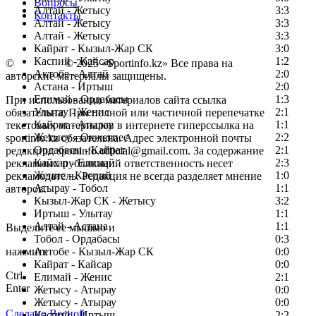
Вопросы
Алтай - Жетысу
3:3
Контакты
Алтай - Жетысу
3:3
Алтай - Жетысу
3:3
Кайрат - Кызыл-Жар СК
3:0
Каспий - Кайсар
1:2
©
Copyright
© 2025 «Sportinfo.kz» Все права на
Актобе - Алтай
2:0
авторские материалы защищены.
Астана - Иртыш
2:0
Елимай - Ордабасы
1:3
При использовании материалов сайта ссылка
Улытау - Женис
2:1
обязательна. При полной или частичной перепечатке
Кайрат - Атырау
1:1
текстовых материалов в интернете гиперссылка на
Жетысу - Окжетпес
2:2
sportinfo.kz обязательна. Адрес электронной почты
Ордабасы - Кайрат
2:1
редакции: sportinfo.official@gmail.com. За содержание
Кайсар - Елимай
2:3
рекламных публикаций ответственность несет
Женис - Каспий
1:0
рекламодатель. Редакция не всегда разделяет мнение
Атырау - Тобол
1:1
авторов.
Кызыл-Жар СК - Жетысу
3:2
Заметили ошибку в тексте?
Иртыш - Улытау
1:1
Алтай - Астана
1:1
Выделите ее мышью и
Тобол - Ордабасы
0:3
нажмите
Актобе - Кызыл-Жар СК
0:0
Кайрат - Кайсар
0:0
Ctrl
Елимай - Женис
2:1
Enter
Жетысу - Атырау
0:0
Жетысу - Атырау
0:0
Сделано Весной
Каспий - Иртыш
2:2