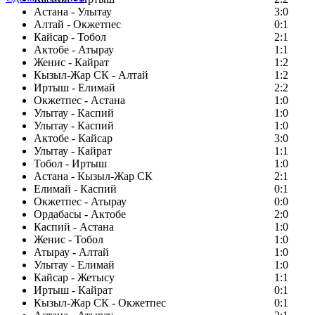
Астана - Улытау
3:0
Алтай - Окжетпес
0:1
Кайсар - Тобол
2:1
Актобе - Атырау
1:1
Женис - Кайрат
1:2
Кызыл-Жар СК - Алтай
1:2
Иртыш - Елимай
2:2
Окжетпес - Астана
1:0
Улытау - Каспий
1:0
Улытау - Каспий
1:0
Актобе - Кайсар
3:0
Улытау - Кайрат
1:1
Тобол - Иртыш
1:0
Астана - Кызыл-Жар СК
2:1
Елимай - Каспий
0:1
Окжетпес - Атырау
0:0
Ордабасы - Актобе
2:0
Каспий - Астана
1:0
Женис - Тобол
1:0
Атырау - Алтай
1:0
Улытау - Елимай
1:0
Кайсар - Жетысу
1:1
Иртыш - Кайрат
0:1
Кызыл-Жар СК - Окжетпес
0:1