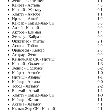
Женис - Окжетпес
1:1
Кайрат - Астана
4:0
Каспий - Жетысу
0:1
Улытау - Актобе
1:1
Иртыш - Алтай
1:0
Кайсар - Кызыл-Жар СК
0:0
Алтай - Каспий
0:0
Актобе - Елимай
1:4
Жетысу - Кайрат
0:0
Окжетпес - Улытау
2:1
Астана - Тобол
2:0
Ордабасы - Кайсар
2:0
Атырау - Женис
0:0
Кызыл-Жар СК - Иртыш
2-2
Каспий - Окжетпес
1-3
Женис - Ордабасы
0-2
Кайрат - Актобе
1-0
Иртыш - Атырау
1-1
Кайсар - Астана
0-0
Тобол - Жетысу
2-2
Елимай - Алтай
1-1
Улытау - Кызыл-Жар СК
1-0
Кайсар - Женис
1:1
Астана - Жетысу
4:1
Кызыл-Жар СК - Каспий
2:1