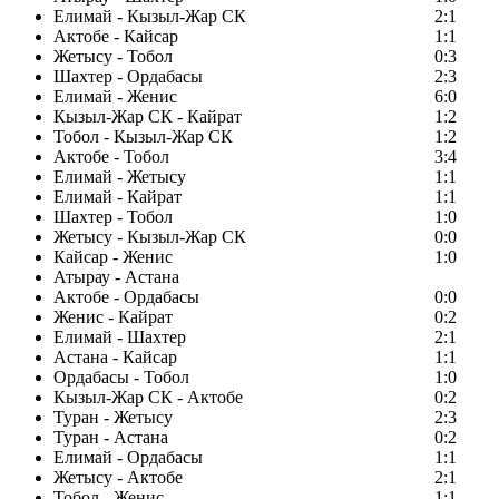
Елимай - Кызыл-Жар СК
2:1
Актобе - Кайсар
1:1
Жетысу - Тобол
0:3
Шахтер - Ордабасы
2:3
Елимай - Женис
6:0
Кызыл-Жар СК - Кайрат
1:2
Тобол - Кызыл-Жар СК
1:2
Актобе - Тобол
3:4
Елимай - Жетысу
1:1
Елимай - Кайрат
1:1
Шахтер - Тобол
1:0
Жетысу - Кызыл-Жар СК
0:0
Кайсар - Женис
1:0
Атырау - Астана
Актобе - Ордабасы
0:0
Женис - Кайрат
0:2
Елимай - Шахтер
2:1
Астана - Кайсар
1:1
Ордабасы - Тобол
1:0
Кызыл-Жар СК - Актобе
0:2
Туран - Жетысу
2:3
Туран - Астана
0:2
Елимай - Ордабасы
1:1
Жетысу - Актобе
2:1
Тобол - Женис
1:1