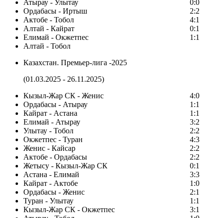
Атырау - Улытау
0:0
Ордабасы - Иртыш
2:2
Актобе - Тобол
4:1
Алтай - Кайрат
0:1
Елимай - Окжетпес
1:1
Алтай - Тобол
Казахстан. Премьер-лига -2025
(01.03.2025 - 26.11.2025)
Кызыл-Жар СК - Женис
4:0
Ордабасы - Атырау
1:1
Кайрат - Астана
1:1
Елимай - Атырау
3:2
Улытау - Тобол
2:2
Окжетпес - Туран
4:3
Женис - Кайсар
2:2
Актобе - Ордабасы
2:2
Жетысу - Кызыл-Жар СК
0:1
Астана - Елимай
3:3
Кайрат - Актобе
1:0
Ордабасы - Женис
2:1
Туран - Улытау
1:1
Кызыл-Жар СК - Окжетпес
3:1