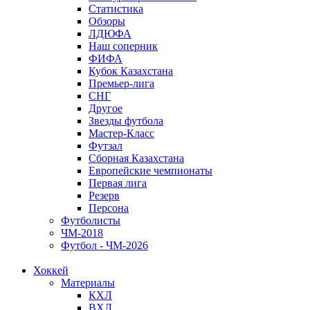
Статистика
Обзоры
ЛДЮФА
Наш соперник
ФИФА
Кубок Казахстана
Премьер-лига
СНГ
Другое
Звезды футбола
Мастер-Класс
Футзал
Сборная Казахстана
Европейские чемпионаты
Первая лига
Резерв
Персона
Футболисты
ЧМ-2018
Футбол - ЧМ-2026
Хоккей
Материалы
КХЛ
ВХЛ