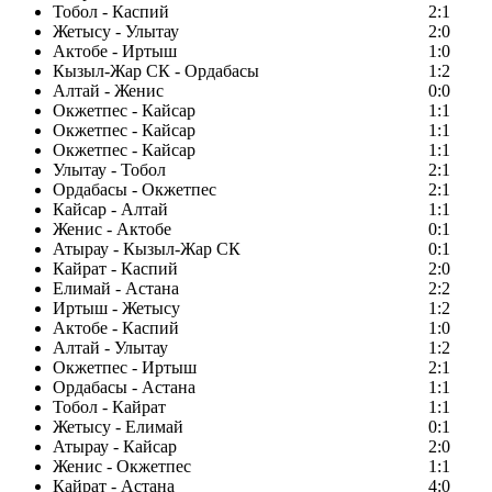
Тобол - Каспий
2:1
Жетысу - Улытау
2:0
Актобе - Иртыш
1:0
Кызыл-Жар СК - Ордабасы
1:2
Алтай - Женис
0:0
Окжетпес - Кайсар
1:1
Окжетпес - Кайсар
1:1
Окжетпес - Кайсар
1:1
Улытау - Тобол
2:1
Ордабасы - Окжетпес
2:1
Кайсар - Алтай
1:1
Женис - Актобе
0:1
Атырау - Кызыл-Жар СК
0:1
Кайрат - Каспий
2:0
Елимай - Астана
2:2
Иртыш - Жетысу
1:2
Актобе - Каспий
1:0
Алтай - Улытау
1:2
Окжетпес - Иртыш
2:1
Ордабасы - Астана
1:1
Тобол - Кайрат
1:1
Жетысу - Елимай
0:1
Атырау - Кайсар
2:0
Женис - Окжетпес
1:1
Кайрат - Астана
4:0