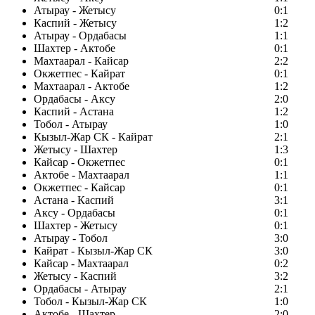
Атырау - Жетысу
0:1
Каспий - Жетысу
1:2
Атырау - Ордабасы
1:1
Шахтер - Актобе
0:1
Махтаарал - Кайсар
2:2
Окжетпес - Кайрат
0:1
Махтаарал - Актобе
1:2
Ордабасы - Аксу
2:0
Каспий - Астана
1:2
Тобол - Атырау
1:0
Кызыл-Жар СК - Кайрат
2:1
Жетысу - Шахтер
1:3
Кайсар - Окжетпес
0:1
Актобе - Махтаарал
1:1
Окжетпес - Кайсар
0:1
Астана - Каспий
3:1
Аксу - Ордабасы
0:1
Шахтер - Жетысу
0:1
Атырау - Тобол
3:0
Кайрат - Кызыл-Жар СК
3:0
Кайсар - Махтаарал
0:2
Жетысу - Каспий
3:2
Ордабасы - Атырау
2:1
Тобол - Кызыл-Жар СК
1:0
Актобе - Шахтер
2:0