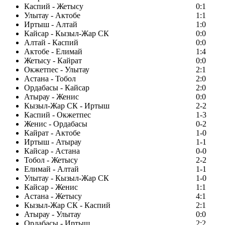
Каспий - Жетысу
0:1
Улытау - Актобе
1:1
Иртыш - Алтай
1:0
Кайсар - Кызыл-Жар СК
0:0
Алтай - Каспий
0:0
Актобе - Елимай
1:4
Жетысу - Кайрат
0:0
Окжетпес - Улытау
2:1
Астана - Тобол
2:0
Ордабасы - Кайсар
2:0
Атырау - Женис
0:0
Кызыл-Жар СК - Иртыш
2-2
Каспий - Окжетпес
1-3
Женис - Ордабасы
0-2
Кайрат - Актобе
1-0
Иртыш - Атырау
1-1
Кайсар - Астана
0-0
Тобол - Жетысу
2-2
Елимай - Алтай
1-1
Улытау - Кызыл-Жар СК
1-0
Кайсар - Женис
1:1
Астана - Жетысу
4:1
Кызыл-Жар СК - Каспий
2:1
Атырау - Улытау
0:0
Ордабасы - Иртыш
2:2