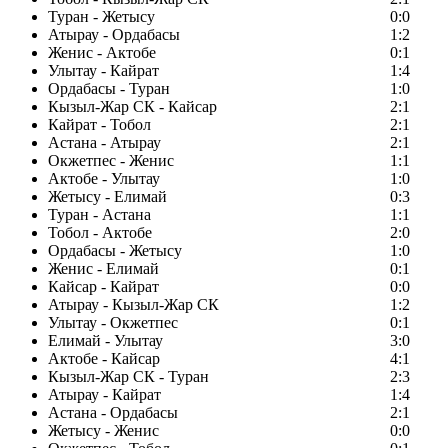
Туран - Жетысу
0:0
Атырау - Ордабасы
1:2
Женис - Актобе
0:1
Улытау - Кайрат
1:4
Ордабасы - Туран
1:0
Кызыл-Жар СК - Кайсар
2:1
Кайрат - Тобол
2:1
Астана - Атырау
2:1
Окжетпес - Женис
1:1
Актобе - Улытау
1:0
Жетысу - Елимай
0:3
Туран - Астана
1:1
Тобол - Актобе
2:0
Ордабасы - Жетысу
1:0
Женис - Елимай
0:1
Кайсар - Кайрат
0:0
Атырау - Кызыл-Жар СК
1:2
Улытау - Окжетпес
0:1
Елимай - Улытау
3:0
Актобе - Кайсар
4:1
Кызыл-Жар СК - Туран
2:3
Атырау - Кайрат
1:4
Астана - Ордабасы
2:1
Жетысу - Женис
0:0