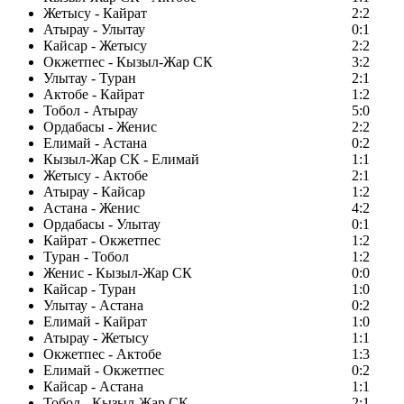
Жетысу - Кайрат
2:2
Атырау - Улытау
0:1
Кайсар - Жетысу
2:2
Окжетпес - Кызыл-Жар СК
3:2
Улытау - Туран
2:1
Актобе - Кайрат
1:2
Тобол - Атырау
5:0
Ордабасы - Женис
2:2
Елимай - Астана
0:2
Кызыл-Жар СК - Елимай
1:1
Жетысу - Актобе
2:1
Атырау - Кайсар
1:2
Астана - Женис
4:2
Ордабасы - Улытау
0:1
Кайрат - Окжетпес
1:2
Туран - Тобол
1:2
Женис - Кызыл-Жар СК
0:0
Кайсар - Туран
1:0
Улытау - Астана
0:2
Елимай - Кайрат
1:0
Атырау - Жетысу
1:1
Окжетпес - Актобе
1:3
Елимай - Окжетпес
0:2
Кайсар - Астана
1:1
Тобол - Кызыл-Жар СК
2:1