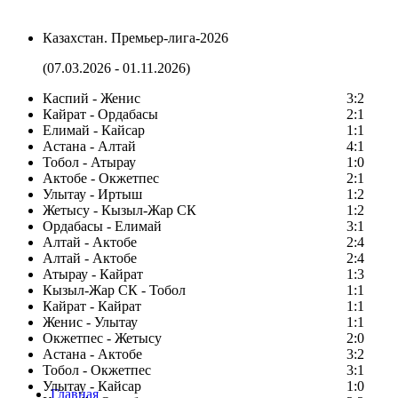
Казахстан. Премьер-лига-2026
(07.03.2026 - 01.11.2026)
Каспий - Женис
3:2
Кайрат - Ордабасы
2:1
Елимай - Кайсар
1:1
Астана - Алтай
4:1
Тобол - Атырау
1:0
Актобе - Окжетпес
2:1
Улытау - Иртыш
1:2
Жетысу - Кызыл-Жар СК
1:2
Ордабасы - Елимай
3:1
Алтай - Актобе
2:4
Алтай - Актобе
2:4
Атырау - Кайрат
1:3
Кызыл-Жар СК - Тобол
1:1
Кайрат - Кайрат
1:1
Женис - Улытау
1:1
Окжетпес - Жетысу
2:0
Астана - Актобе
3:2
Тобол - Окжетпес
3:1
Улытау - Кайсар
1:0
Главная