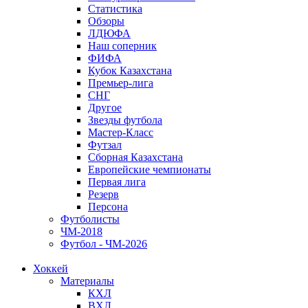
Статистика
Обзоры
ЛДЮФА
Наш соперник
ФИФА
Кубок Казахстана
Премьер-лига
СНГ
Другое
Звезды футбола
Мастер-Класс
Футзал
Сборная Казахстана
Европейские чемпионаты
Первая лига
Резерв
Персона
Футболисты
ЧМ-2018
Футбол - ЧМ-2026
Хоккей
Материалы
КХЛ
ВХЛ