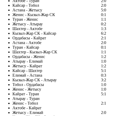
Актобе - Туран
2:0
Кайсар - Тобол
2:0
Астана - Жетысу
5:0
Женис - Кызыл-Жар СК
0:1
Туран - Женис
1:1
Жетысу - Атырау
0:2
Шахтер - Актобе
1:3
Кызыл-Жар СК - Кайсар
6:2
Ордабасы - Кайрат
2:1
Астана - Актобе
2:0
Туран - Кайсар
0:1
Шахтер - Кызыл-Жар СК
1:1
Ордабасы - Женис
1:2
Атырау - Елимай
1:0
Жетысу - Кайрат
1:2
Кайсар - Шахтер
5:1
Елимай - Астана
0:3
Кызыл-Жар СК - Атырау
3:2
Тобол - Ордабасы
1:0
Женис - Жетысу
1:0
Кайрат - Туран
5:1
Атырау - Туран
Женис - Тобол
2:1
Актобе - Кайрат
Жетысу - Елимай
2:0