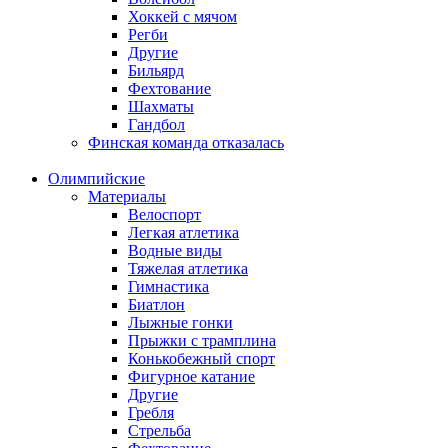
Хоккей с мячом
Регби
Другие
Бильярд
Фехтование
Шахматы
Гандбол
Финская команда отказалась
Олимпийские
Материалы
Велоспорт
Легкая атлетика
Водные виды
Тяжелая атлетика
Гимнастика
Биатлон
Лыжные гонки
Прыжки с трамплина
Конькобежный спорт
Фигурное катание
Другие
Гребля
Стрельба