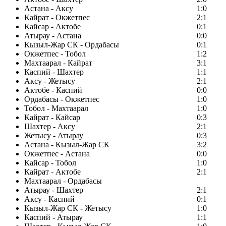
Астана - Аксу
1:0
Кайрат - Окжетпес
2:1
Кайсар - Актобе
0:1
Атырау - Астана
0:0
Кызыл-Жар СК - Ордабасы
0:1
Окжетпес - Тобол
1:2
Махтаарал - Кайрат
3:1
Каспий - Шахтер
1:1
Аксу - Жетысу
2:1
Актобе - Каспий
0:0
Ордабасы - Окжетпес
1:0
Тобол - Махтаарал
1:0
Кайрат - Кайсар
0:3
Шахтер - Аксу
2:1
Жетысу - Атырау
0:3
Астана - Кызыл-Жар СК
3:2
Окжетпес - Астана
0:0
Кайсар - Тобол
1:0
Кайрат - Актобе
2:1
Махтаарал - Ордабасы
Атырау - Шахтер
2:1
Аксу - Каспий
0:1
Кызыл-Жар СК - Жетысу
1:0
Каспий - Атырау
1:1