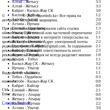
Алтай - Жетысу
3:3
Алтай - Жетысу
3:3
Кайрат - Кызыл-Жар СК
3:0
Каспий - Кайсар
1:2
©
Copyright
© 2025 «Sportinfo.kz» Все права на
Актобе - Алтай
2:0
авторские материалы защищены.
Астана - Иртыш
2:0
Елимай - Ордабасы
1:3
При использовании материалов сайта ссылка
Улытау - Женис
2:1
обязательна. При полной или частичной перепечатке
Кайрат - Атырау
1:1
текстовых материалов в интернете гиперссылка на
Жетысу - Окжетпес
2:2
sportinfo.kz обязательна. Адрес электронной почты
Ордабасы - Кайрат
2:1
редакции: sportinfo.official@gmail.com. За содержание
Кайсар - Елимай
2:3
рекламных публикаций ответственность несет
Женис - Каспий
1:0
рекламодатель. Редакция не всегда разделяет мнение
Атырау - Тобол
1:1
авторов.
Кызыл-Жар СК - Жетысу
3:2
Заметили ошибку в тексте?
Иртыш - Улытау
1:1
Алтай - Астана
1:1
Выделите ее мышью и
Тобол - Ордабасы
0:3
нажмите
Актобе - Кызыл-Жар СК
0:0
Кайрат - Кайсар
0:0
Ctrl
Елимай - Женис
2:1
Enter
Жетысу - Атырау
0:0
Жетысу - Атырау
0:0
Сделано Весной
Каспий - Иртыш
2:2
Астана - Улытау
3:0