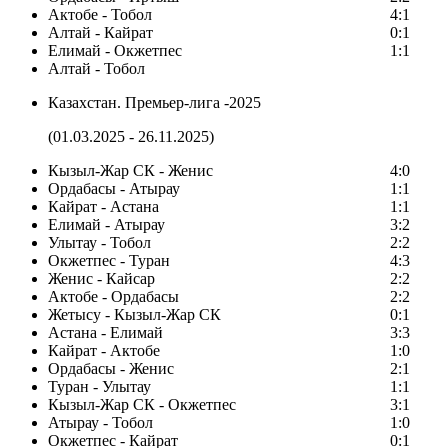
Актобе - Тобол
4:1
Алтай - Кайрат
0:1
Елимай - Окжетпес
1:1
Алтай - Тобол
Казахстан. Премьер-лига -2025
(01.03.2025 - 26.11.2025)
Кызыл-Жар СК - Женис
4:0
Ордабасы - Атырау
1:1
Кайрат - Астана
1:1
Елимай - Атырау
3:2
Улытау - Тобол
2:2
Окжетпес - Туран
4:3
Женис - Кайсар
2:2
Актобе - Ордабасы
2:2
Жетысу - Кызыл-Жар СК
0:1
Астана - Елимай
3:3
Кайрат - Актобе
1:0
Ордабасы - Женис
2:1
Туран - Улытау
1:1
Кызыл-Жар СК - Окжетпес
3:1
Атырау - Тобол
1:0
Окжетпес - Кайрат
0:1