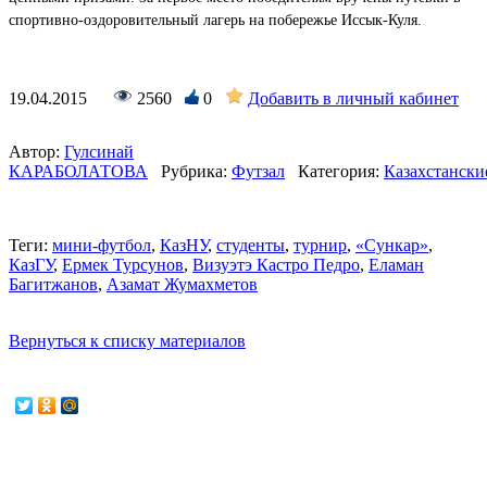
спортивно-оздоровительный лагерь на побережье Иссык-Куля.
19.04.2015
2560
0
Добавить в личный кабинет
Автор:
Гулсинай
КАРАБОЛАТОВА
Рубрика:
Футзал
Категория:
Казахстански
Теги:
мини-футбол
,
КазНУ
,
студенты
,
турнир
,
«Сункар»
,
КазГУ
,
Ермек Турсунов
,
Визуэтэ Кастро Педро
,
Еламан
Багитжанов
,
Азамат Жумахметов
Вернуться к списку материалов