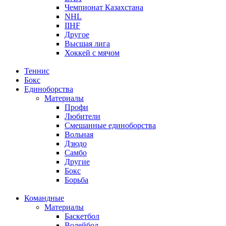
Чемпионат Казахстана
NHL
IIHF
Другое
Высшая лига
Хоккей с мячом
Теннис
Бокс
Единоборства
Материалы
Профи
Любители
Смешанные единоборства
Вольная
Дзюдо
Самбо
Другие
Бокс
Борьба
Командные
Материалы
Баскетбол
Волейбол