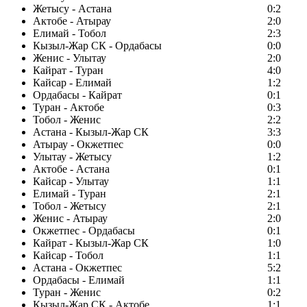
Жетысу - Астана
0:2
Актобе - Атырау
2:0
Елимай - Тобол
2:3
Кызыл-Жар СК - Ордабасы
0:0
Женис - Улытау
2:0
Кайрат - Туран
4:0
Кайсар - Елимай
1:2
Ордабасы - Кайрат
0:1
Туран - Актобе
0:3
Тобол - Женис
2:2
Астана - Кызыл-Жар СК
3:3
Атырау - Окжетпес
0:0
Улытау - Жетысу
1:2
Актобе - Астана
0:1
Кайсар - Улытау
1:1
Елимай - Туран
2:1
Тобол - Жетысу
2:1
Женис - Атырау
2:0
Окжетпес - Ордабасы
0:1
Кайрат - Кызыл-Жар СК
1:0
Кайсар - Тобол
1:1
Астана - Окжетпес
5:2
Ордабасы - Елимай
1:1
Туран - Женис
0:2
Кызыл-Жар СК - Актобе
1:1