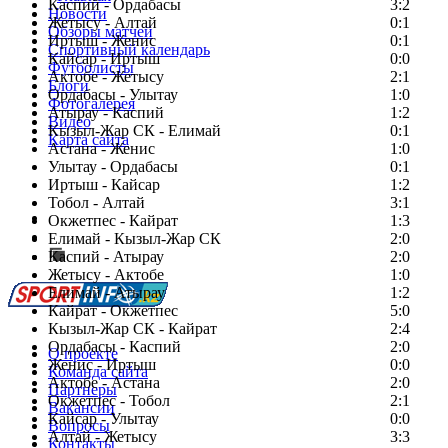
Каспий - Ордабасы
3:2
Новости
Жетысу - Алтай
0:1
Обзоры матчей
Иртыш - Женис
0:1
Спортивный календарь
Кайсар - Иртыш
0:0
Футболисты
Актобе - Жетысу
2:1
Блоги
Ордабасы - Улытау
1:0
Фотогалерея
Атырау - Каспий
1:2
Видео
Кызыл-Жар СК - Елимай
0:1
Карта сайта
Астана - Женис
1:0
Улытау - Ордабасы
0:1
Иртыш - Кайсар
1:2
Тобол - Алтай
3:1
Есть идея?
Окжетпес - Кайрат
1:3
Сообщить о мероприятии
Елимай - Кызыл-Жар СК
2:0
Каспий - Атырау
Перейти на старый сайт
2:0
Жетысу - Актобе
1:0
Елимай - Атырау
1:2
Кайрат - Окжетпес
5:0
Кызыл-Жар СК - Кайрат
2:4
Ордабасы - Каспий
2:0
О проекте
Женис - Иртыш
0:0
Команда сайта
Актобе - Астана
2:0
Партнеры
Окжетпес - Тобол
2:1
Вакансии
Кайсар - Улытау
0:0
Вопросы
Алтай - Жетысу
3:3
Контакты