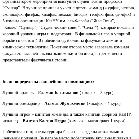
Организатором мероприятия выступил студенческий профсоюз
"Сункар". В турнире приняли участие десять команд (журфак, истфак,
экономфак, физфак, химфак, мехмат, биофак, геофак, фмо, филфак) и
5 команд организации КазНУ им. аль-Фараби ("Жас Отан",
"Комек","Сункар", "Студенческий совет", "Сенат"), которые показали
хороший уровень игры и подготовки. В финальной игре в упорной
борьбе со счетом 4:0 победили футболисты факультета химии и
химической технологии. Почетное второе место завоевала команда
факультета высшей школы экономики и бизнеса, а третье место
представители факультета истории.
Были определены сильнейшие в номинациях:
Лучший вратарь –
Еламан Багитжанов
(химфак – 2 курс).
Лучший бомбардир –
Азамат Жумахметов
(химфак – 4 курс)
Лучший игрок – капитан команды, а также капитан сборной КазНУ,
испанец –
Визуэтэ Кастро Педро
(химфак – магистрант 1 курса).
Победители и призеры турнира были награждены дипломами и
ценными призами. За первое место победителям вручены путевки в