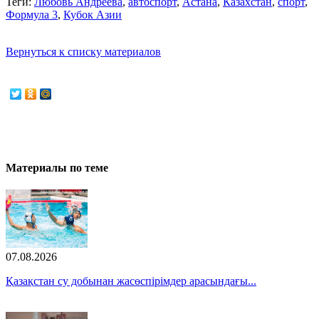
Теги:
Любовь Андреева
,
автоспорт
,
Астана
,
Казахстан
,
спорт
,
Формула 3
,
Кубок Азии
Вернуться к списку материалов
Материалы по теме
07.08.2026
Қазақстан су добынан жасөспірімдер арасындағы...