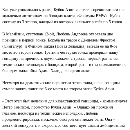
Как уже упоминалось ранее, Кубок Азии является соревнованием по
кольцевым автогонкам на болидах класса «Формулы BMW». Кубок
состоит из 3 этапов, каждый из которых включает в себя по 5 гонок.
В Малайзии, стартовав 12-ой, Любовь Андреева отвоевала две
позиции в первой гонке. Борьба на трассе с Дэниелом Фростом
(Сингапур) и Фейном Кахиа (Новая Зеландия) вывела ее на 8-ое
место во второй гонке. Третья и четвертая гонка проверили нашу
гонщицу на прочность двумя сходами с трассы, первый раз из-за
технических неполадок с болидом, второй раз - из-за столкновения с
болидом малазийца Адама Халида во время атаки.
Несмотря на драматические перипетии этого этапа, наша гонщица
сумела занять почетное 6-ое место на втором этапе Кубка Азии.
- Этот этап был нелегким для казахстанской гонщицы, - комментирует
Петер Томпсон, промоутер Кубка Азии. – Однако он прояснил
главное, несмотря на технические неполадки, Любовь
продемонстрировала, насколько быстрой она может быть. Она –
жесткий конкурент, и скорость ее соответствует самым амбициозным