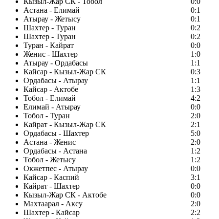
Кызыл-Жар СК - Тобол
0:0
Астана - Елимай
0:1
Атырау - Жетысу
0:1
Шахтер - Туран
0:2
Шахтер - Туран
0:2
Туран - Кайрат
0:0
Женис - Шахтер
1:0
Атырау - Ордабасы
1:1
Кайсар - Кызыл-Жар СК
0:3
Ордабасы - Атырау
1:1
Кайсар - Актобе
1:3
Тобол - Елимай
4:2
Елимай - Атырау
0:0
Тобол - Туран
2:0
Кайрат - Кызыл-Жар СК
2:1
Ордабасы - Шахтер
5:0
Астана - Женис
2:0
Ордабасы - Астана
1:2
Тобол - Жетысу
1:2
Окжетпес - Атырау
0:0
Кайсар - Каспий
3:1
Кайрат - Шахтер
0:0
Кызыл-Жар СК - Актобе
0:0
Махтаарал - Аксу
2:0
Шахтер - Кайсар
2:2