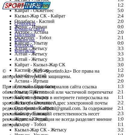
Елимай - Атырау
1:2
Кайрат - Окжетпес
5:0
Кызыл-Жар СК - Кайрат
2:4
Ордабасы - Каспий
2:0
О проекте
Женис - Иртыш
0:0
Команда сайта
Актобе - Астана
2:0
Партнеры
Окжетпес - Тобол
2:1
Вакансии
Кайсар - Улытау
0:0
Вопросы
Алтай - Жетысу
3:3
Контакты
Алтай - Жетысу
3:3
Алтай - Жетысу
3:3
Кайрат - Кызыл-Жар СК
3:0
Каспий - Кайсар
1:2
©
Copyright
© 2025 «Sportinfo.kz» Все права на
Актобе - Алтай
2:0
авторские материалы защищены.
Астана - Иртыш
2:0
Елимай - Ордабасы
1:3
При использовании материалов сайта ссылка
Улытау - Женис
2:1
обязательна. При полной или частичной перепечатке
Кайрат - Атырау
1:1
текстовых материалов в интернете гиперссылка на
Жетысу - Окжетпес
2:2
sportinfo.kz обязательна. Адрес электронной почты
Ордабасы - Кайрат
2:1
редакции: sportinfo.official@gmail.com. За содержание
Кайсар - Елимай
2:3
рекламных публикаций ответственность несет
Женис - Каспий
1:0
рекламодатель. Редакция не всегда разделяет мнение
Атырау - Тобол
1:1
авторов.
Кызыл-Жар СК - Жетысу
3:2
Заметили ошибку в тексте?