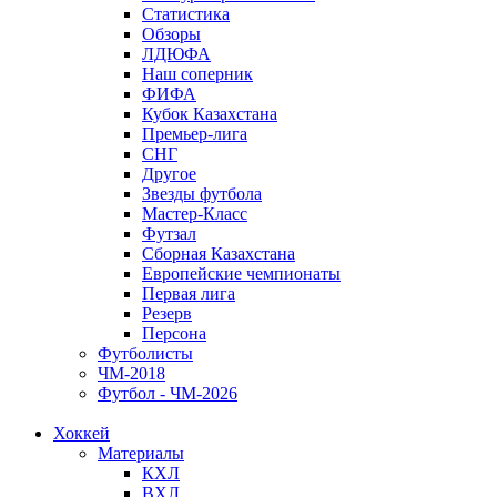
Статистика
Обзоры
ЛДЮФА
Наш соперник
ФИФА
Кубок Казахстана
Премьер-лига
СНГ
Другое
Звезды футбола
Мастер-Класс
Футзал
Сборная Казахстана
Европейские чемпионаты
Первая лига
Резерв
Персона
Футболисты
ЧМ-2018
Футбол - ЧМ-2026
Хоккей
Материалы
КХЛ
ВХЛ