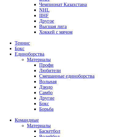
Чемпионат Казахстана
NHL
IIHF
Другое
Высшая лига
Хоккей с мячом
Теннис
Бокс
Единоборства
Материалы
Профи
Любители
Смешанные единоборства
Вольная
Дзюдо
Самбо
Другие
Бокс
Борьба
Командные
Материалы
Баскетбол
Волейбол