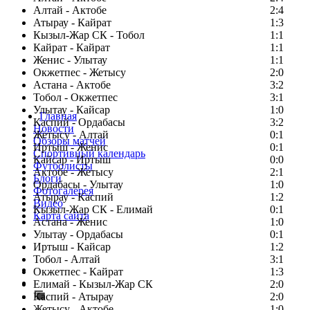
Алтай - Актобе
2:4
Атырау - Кайрат
1:3
Кызыл-Жар СК - Тобол
1:1
Кайрат - Кайрат
1:1
Женис - Улытау
1:1
Окжетпес - Жетысу
2:0
Астана - Актобе
3:2
Тобол - Окжетпес
3:1
Улытау - Кайсар
1:0
Главная
Каспий - Ордабасы
3:2
Новости
Жетысу - Алтай
0:1
Обзоры матчей
Иртыш - Женис
0:1
Спортивный календарь
Кайсар - Иртыш
0:0
Футболисты
Актобе - Жетысу
2:1
Блоги
Ордабасы - Улытау
1:0
Фотогалерея
Атырау - Каспий
1:2
Видео
Кызыл-Жар СК - Елимай
0:1
Карта сайта
Астана - Женис
1:0
Улытау - Ордабасы
0:1
Иртыш - Кайсар
1:2
Тобол - Алтай
3:1
Есть идея?
Окжетпес - Кайрат
1:3
Сообщить о мероприятии
Елимай - Кызыл-Жар СК
2:0
Каспий - Атырау
Перейти на старый сайт
2:0
Жетысу - Актобе
1:0