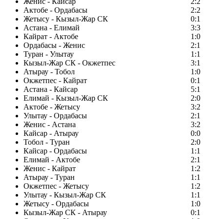
Женис - Кайсар
2:2
Актобе - Ордабасы
2:2
Жетысу - Кызыл-Жар СК
0:1
Астана - Елимай
3:3
Кайрат - Актобе
1:0
Ордабасы - Женис
2:1
Туран - Улытау
1:1
Кызыл-Жар СК - Окжетпес
3:1
Атырау - Тобол
1:0
Окжетпес - Кайрат
0:1
Астана - Кайсар
5:1
Елимай - Кызыл-Жар СК
2:0
Актобе - Жетысу
3:2
Улытау - Ордабасы
2:1
Женис - Астана
3:2
Кайсар - Атырау
0:0
Тобол - Туран
2:0
Кайсар - Ордабасы
1:1
Елимай - Актобе
2:1
Женис - Кайрат
1:2
Атырау - Туран
1:1
Окжетпес - Жетысу
1:2
Улытау - Кызыл-Жар СК
1:1
Жетысу - Ордабасы
1:0
Кызыл-Жар СК - Атырау
0:1