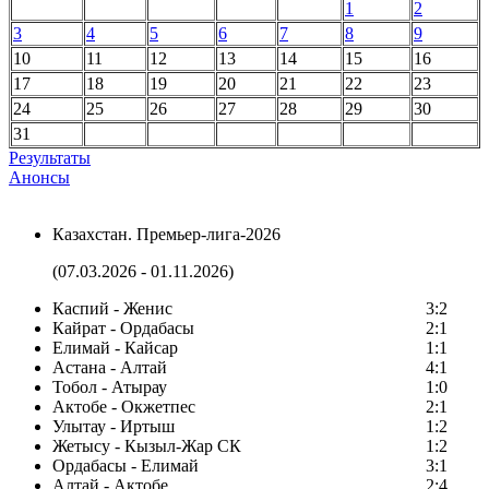
1
2
3
4
5
6
7
8
9
10
11
12
13
14
15
16
17
18
19
20
21
22
23
24
25
26
27
28
29
30
31
Результаты
Анонсы
Казахстан. Премьер-лига-2026
(07.03.2026 - 01.11.2026)
Каспий - Женис
3:2
Кайрат - Ордабасы
2:1
Елимай - Кайсар
1:1
Астана - Алтай
4:1
Тобол - Атырау
1:0
Актобе - Окжетпес
2:1
Улытау - Иртыш
1:2
Жетысу - Кызыл-Жар СК
1:2
Ордабасы - Елимай
3:1
Алтай - Актобе
2:4