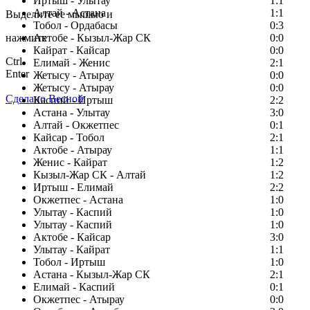
Иртыш - Улытау
1:1
Алтай - Астана
1:1
Выделите ее мышью и
Тобол - Ордабасы
0:3
нажмите
Актобе - Кызыл-Жар СК
0:0
Кайрат - Кайсар
0:0
Ctrl
Елимай - Женис
2:1
Enter
Жетысу - Атырау
0:0
Жетысу - Атырау
0:0
Сделано Весной
Каспий - Иртыш
2:2
Астана - Улытау
3:0
Алтай - Окжетпес
0:1
Кайсар - Тобол
2:1
Актобе - Атырау
1:1
Женис - Кайрат
1:2
Кызыл-Жар СК - Алтай
1:2
Иртыш - Елимай
2:2
Окжетпес - Астана
1:0
Улытау - Каспий
1:0
Улытау - Каспий
1:0
Актобе - Кайсар
3:0
Улытау - Кайрат
1:1
Тобол - Иртыш
1:0
Астана - Кызыл-Жар СК
2:1
Елимай - Каспий
0:1
Окжетпес - Атырау
0:0