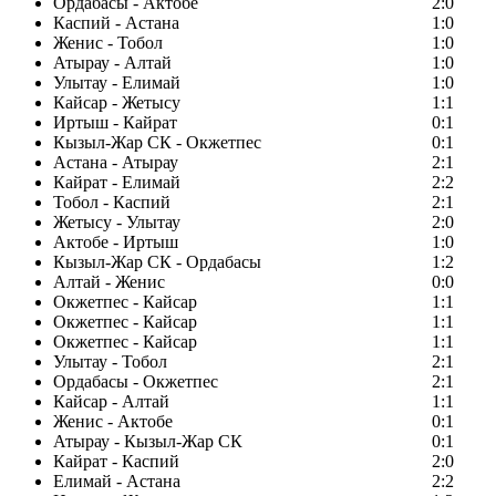
Ордабасы - Актобе
2:0
Каспий - Астана
1:0
Женис - Тобол
1:0
Атырау - Алтай
1:0
Улытау - Елимай
1:0
Кайсар - Жетысу
1:1
Иртыш - Кайрат
0:1
Кызыл-Жар СК - Окжетпес
0:1
Астана - Атырау
2:1
Кайрат - Елимай
2:2
Тобол - Каспий
2:1
Жетысу - Улытау
2:0
Актобе - Иртыш
1:0
Кызыл-Жар СК - Ордабасы
1:2
Алтай - Женис
0:0
Окжетпес - Кайсар
1:1
Окжетпес - Кайсар
1:1
Окжетпес - Кайсар
1:1
Улытау - Тобол
2:1
Ордабасы - Окжетпес
2:1
Кайсар - Алтай
1:1
Женис - Актобе
0:1
Атырау - Кызыл-Жар СК
0:1
Кайрат - Каспий
2:0
Елимай - Астана
2:2