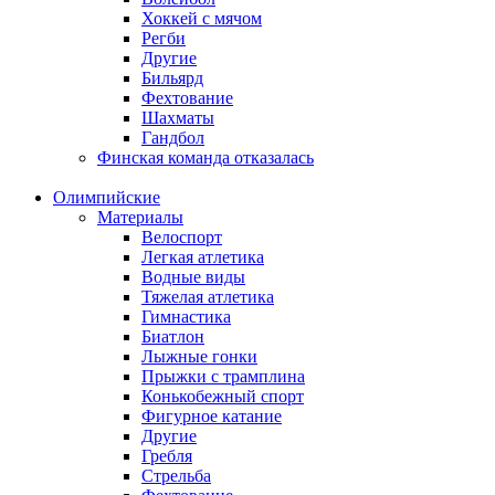
Хоккей с мячом
Регби
Другие
Бильярд
Фехтование
Шахматы
Гандбол
Финская команда отказалась
Олимпийские
Материалы
Велоспорт
Легкая атлетика
Водные виды
Тяжелая атлетика
Гимнастика
Биатлон
Лыжные гонки
Прыжки с трамплина
Конькобежный спорт
Фигурное катание
Другие
Гребля
Стрельба