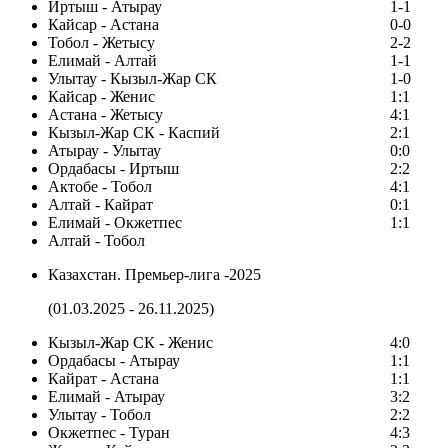
Иртыш - Атырау
1-1
Кайсар - Астана
0-0
Тобол - Жетысу
2-2
Елимай - Алтай
1-1
Улытау - Кызыл-Жар СК
1-0
Кайсар - Женис
1:1
Астана - Жетысу
4:1
Кызыл-Жар СК - Каспий
2:1
Атырау - Улытау
0:0
Ордабасы - Иртыш
2:2
Актобе - Тобол
4:1
Алтай - Кайрат
0:1
Елимай - Окжетпес
1:1
Алтай - Тобол
Казахстан. Премьер-лига -2025
(01.03.2025 - 26.11.2025)
Кызыл-Жар СК - Женис
4:0
Ордабасы - Атырау
1:1
Кайрат - Астана
1:1
Елимай - Атырау
3:2
Улытау - Тобол
2:2
Окжетпес - Туран
4:3