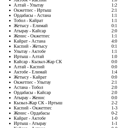
Алтай - Улытау
1:2
Окжетпес - Иртыш
2:1
Ордабасы - Астана
1:1
Тобол - Кайрат
1:1
Жетысу - Елимай
0:1
Атырау - Кайсар
2:0
Женис - Окжетпес
1:1
Кайрат - Астана
4:0
Каспий - Жетысу
0:1
Улытау - Актобе
1:1
Иртыш - Алтай
1:0
Кайсар - Кызыл-Жар СК
0:0
Алтай - Каспий
0:0
Актобе - Елимай
1:4
Жетысу - Кайрат
0:0
Окжетпес - Улытау
2:1
Астана - Тобол
2:0
Ордабасы - Кайсар
2:0
Атырау - Женис
0:0
Кызыл-Жар СК - Иртыш
2-2
Каспий - Окжетпес
1-3
Женис - Ордабасы
0-2
Кайрат - Актобе
1-0
Иртыш - Атырау
1-1