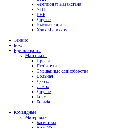
Чемпионат Казахстана
NHL
IIHF
Другое
Высшая лига
Хоккей с мячом
Теннис
Бокс
Единоборства
Материалы
Профи
Любители
Смешанные единоборства
Вольная
Дзюдо
Самбо
Другие
Бокс
Борьба
Командные
Материалы
Баскетбол
Волейбол