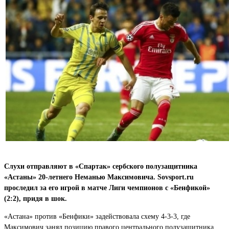
Слухи отправляют в «Спартак» сербского полузащитника
«Астаны» 20-летнего Неманью Максимовича. Sovsport.ru
проследил за его игрой в матче Лиги чемпионов с «Бенфикой»
(2:2), придя в шок.
«Астана» против «Бенфики» задействовала схему 4-3-3, где
Максимович занял позицию правого центрального полузащитника.