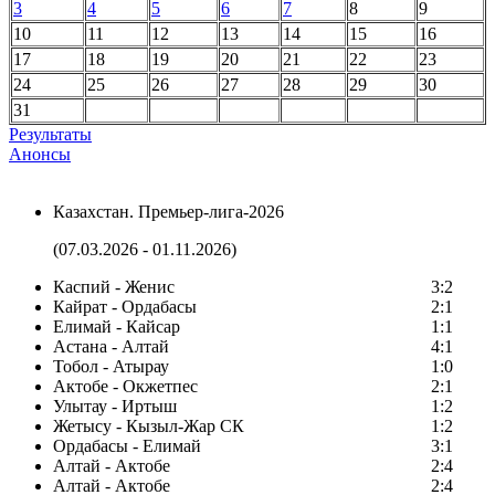
3
4
5
6
7
8
9
10
11
12
13
14
15
16
17
18
19
20
21
22
23
24
25
26
27
28
29
30
31
Результаты
Анонсы
Казахстан. Премьер-лига-2026
(07.03.2026 - 01.11.2026)
Каспий - Женис
3:2
Кайрат - Ордабасы
2:1
Елимай - Кайсар
1:1
Астана - Алтай
4:1
Тобол - Атырау
1:0
Актобе - Окжетпес
2:1
Улытау - Иртыш
1:2
Жетысу - Кызыл-Жар СК
1:2
Ордабасы - Елимай
3:1
Алтай - Актобе
2:4
Алтай - Актобе
2:4