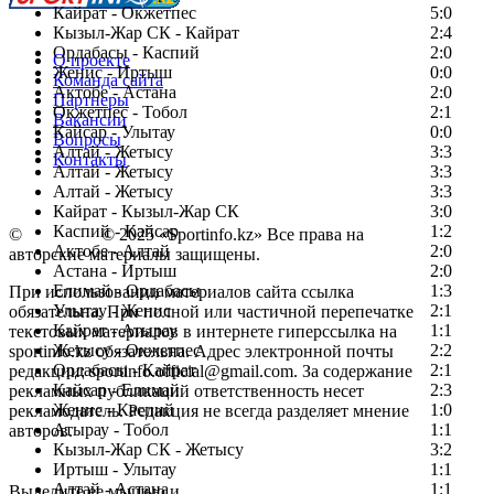
Кайрат - Окжетпес
5:0
Кызыл-Жар СК - Кайрат
2:4
Ордабасы - Каспий
2:0
О проекте
Женис - Иртыш
0:0
Команда сайта
Актобе - Астана
2:0
Партнеры
Окжетпес - Тобол
2:1
Вакансии
Кайсар - Улытау
0:0
Вопросы
Алтай - Жетысу
3:3
Контакты
Алтай - Жетысу
3:3
Алтай - Жетысу
3:3
Кайрат - Кызыл-Жар СК
3:0
Каспий - Кайсар
1:2
©
Copyright
© 2025 «Sportinfo.kz» Все права на
Актобе - Алтай
2:0
авторские материалы защищены.
Астана - Иртыш
2:0
Елимай - Ордабасы
1:3
При использовании материалов сайта ссылка
Улытау - Женис
2:1
обязательна. При полной или частичной перепечатке
Кайрат - Атырау
1:1
текстовых материалов в интернете гиперссылка на
Жетысу - Окжетпес
2:2
sportinfo.kz обязательна. Адрес электронной почты
Ордабасы - Кайрат
2:1
редакции: sportinfo.official@gmail.com. За содержание
Кайсар - Елимай
2:3
рекламных публикаций ответственность несет
Женис - Каспий
1:0
рекламодатель. Редакция не всегда разделяет мнение
Атырау - Тобол
1:1
авторов.
Кызыл-Жар СК - Жетысу
3:2
Заметили ошибку в тексте?
Иртыш - Улытау
1:1
Алтай - Астана
1:1
Выделите ее мышью и