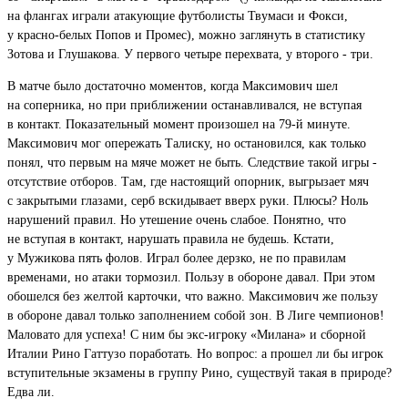
на флангах играли атакующие футболисты Твумаси и Фокси,
у красно-белых Попов и Промес), можно заглянуть в статистику
Зотова и Глушакова. У первого четыре перехвата, у второго - три.
В матче было достаточно моментов, когда Максимович шел
на соперника, но при приближении останавливался, не вступая
в контакт. Показательный момент произошел на 79-й минуте.
Максимович мог опережать Талиску, но остановился, как только
понял, что первым на мяче может не быть. Следствие такой игры -
отсутствие отборов. Там, где настоящий опорник, выгрызает мяч
с закрытыми глазами, серб вскидывает вверх руки. Плюсы? Ноль
нарушений правил. Но утешение очень слабое. Понятно, что
не вступая в контакт, нарушать правила не будешь. Кстати,
у Мужикова пять фолов. Играл более дерзко, не по правилам
временами, но атаки тормозил. Пользу в обороне давал. При этом
обошелся без желтой карточки, что важно. Максимович же пользу
в обороне давал только заполнением собой зон. В Лиге чемпионов!
Маловато для успеха! С ним бы экс-игроку «Милана» и сборной
Италии Рино Гаттузо поработать. Но вопрос: а прошел ли бы игрок
вступительные экзамены в группу Рино, существуй такая в природе?
Едва ли.