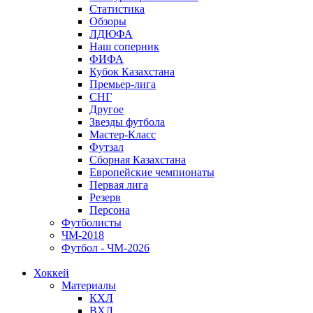
Статистика
Обзоры
ЛДЮФА
Наш соперник
ФИФА
Кубок Казахстана
Премьер-лига
СНГ
Другое
Звезды футбола
Мастер-Класс
Футзал
Сборная Казахстана
Европейские чемпионаты
Первая лига
Резерв
Персона
Футболисты
ЧМ-2018
Футбол - ЧМ-2026
Хоккей
Материалы
КХЛ
ВХЛ