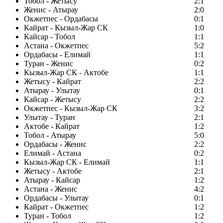
Тобол - Жетысу
2:1
Женис - Атырау
2:0
Окжетпес - Ордабасы
0:1
Кайрат - Кызыл-Жар СК
1:0
Кайсар - Тобол
1:1
Астана - Окжетпес
5:2
Ордабасы - Елимай
1:1
Туран - Женис
0:2
Кызыл-Жар СК - Актобе
1:1
Жетысу - Кайрат
2:2
Атырау - Улытау
0:1
Кайсар - Жетысу
2:2
Окжетпес - Кызыл-Жар СК
3:2
Улытау - Туран
2:1
Актобе - Кайрат
1:2
Тобол - Атырау
5:0
Ордабасы - Женис
2:2
Елимай - Астана
0:2
Кызыл-Жар СК - Елимай
1:1
Жетысу - Актобе
2:1
Атырау - Кайсар
1:2
Астана - Женис
4:2
Ордабасы - Улытау
0:1
Кайрат - Окжетпес
1:2
Туран - Тобол
1:2