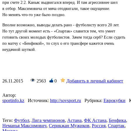
при счете 2:2. Каньяс выдвигался вперед. И там агрессивнее шел
в отбор. Максимовича от мяча отодвигали, такое ощущение.
Но менять что-то уже было поздно.
Вполне возможно, выводы делать рано - футболисту всего 20 лет.
Но тут другой момент есть - «Спартак» славится тем, что умеет
готовить своих молодых футболистов. Зачем тогда серб? Если судить
по матчу с «Бенфикой», то слух о его трансфере кажется очень
неудачной шуткой.
http://www.sports.kz/news/rossiyskie-
smi-
raskritikovali-
26.11.2015
2563
0
Добавить в личный кабинет
igru-
nemani-
Автор:
maksimovicha
sportinfo.kz
Источник:
http://sovsport.ru
Рубрика:
Еврокубки
Теги:
Футбол
,
Лига чемпионов
,
Астана
,
ФК Астана
,
Бенфика
,
Неманья Максимович
,
Серикжан Мужиков
,
Россия
,
Спартак
,
Москва