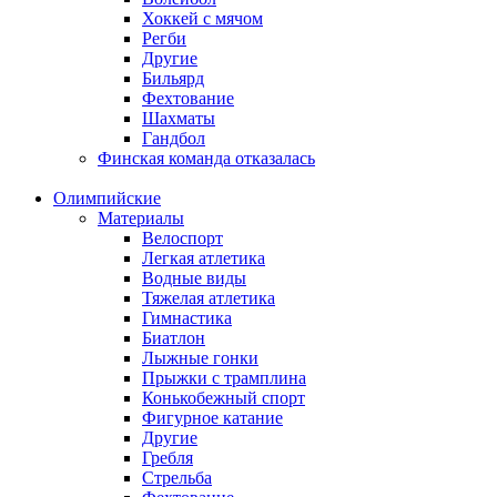
Хоккей с мячом
Регби
Другие
Бильярд
Фехтование
Шахматы
Гандбол
Финская команда отказалась
Олимпийские
Материалы
Велоспорт
Легкая атлетика
Водные виды
Тяжелая атлетика
Гимнастика
Биатлон
Лыжные гонки
Прыжки с трамплина
Конькобежный спорт
Фигурное катание
Другие
Гребля
Стрельба