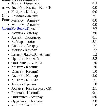
Тобол - Ордабасы
0:3
нажмите
Актобе - Кызыл-Жар СК
0:0
Кайрат - Кайсар
0:0
Ctrl
Елимай - Женис
2:1
Enter
Жетысу - Атырау
0:0
Жетысу - Атырау
0:0
Сделано Весной
Каспий - Иртыш
2:2
Астана - Улытау
3:0
Алтай - Окжетпес
0:1
Кайсар - Тобол
2:1
Актобе - Атырау
1:1
Женис - Кайрат
1:2
Кызыл-Жар СК - Алтай
1:2
Иртыш - Елимай
2:2
Окжетпес - Астана
1:0
Улытау - Каспий
1:0
Улытау - Каспий
1:0
Актобе - Кайсар
3:0
Улытау - Кайрат
1:1
Тобол - Иртыш
1:0
Астана - Кызыл-Жар СК
2:1
Елимай - Каспий
0:1
Окжетпес - Атырау
0:0
Ордабасы - Актобе
2:0
Каспий - Астана
1:0