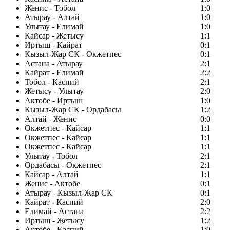
Женис - Тобол
1:0
Атырау - Алтай
1:0
Улытау - Елимай
1:0
Кайсар - Жетысу
1:1
Иртыш - Кайрат
0:1
Кызыл-Жар СК - Окжетпес
0:1
Астана - Атырау
2:1
Кайрат - Елимай
2:2
Тобол - Каспий
2:1
Жетысу - Улытау
2:0
Актобе - Иртыш
1:0
Кызыл-Жар СК - Ордабасы
1:2
Алтай - Женис
0:0
Окжетпес - Кайсар
1:1
Окжетпес - Кайсар
1:1
Окжетпес - Кайсар
1:1
Улытау - Тобол
2:1
Ордабасы - Окжетпес
2:1
Кайсар - Алтай
1:1
Женис - Актобе
0:1
Атырау - Кызыл-Жар СК
0:1
Кайрат - Каспий
2:0
Елимай - Астана
2:2
Иртыш - Жетысу
1:2
Актобе - Каспий
1:0