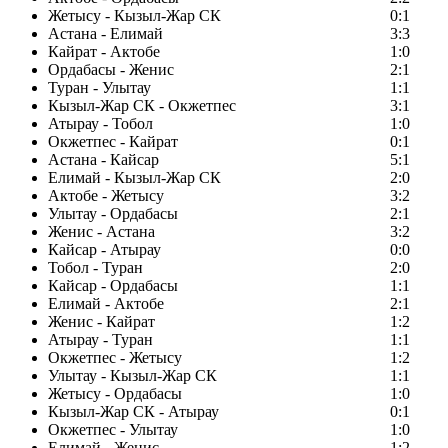
Жетысу - Кызыл-Жар СК
0:1
Астана - Елимай
3:3
Кайрат - Актобе
1:0
Ордабасы - Женис
2:1
Туран - Улытау
1:1
Кызыл-Жар СК - Окжетпес
3:1
Атырау - Тобол
1:0
Окжетпес - Кайрат
0:1
Астана - Кайсар
5:1
Елимай - Кызыл-Жар СК
2:0
Актобе - Жетысу
3:2
Улытау - Ордабасы
2:1
Женис - Астана
3:2
Кайсар - Атырау
0:0
Тобол - Туран
2:0
Кайсар - Ордабасы
1:1
Елимай - Актобе
2:1
Женис - Кайрат
1:2
Атырау - Туран
1:1
Окжетпес - Жетысу
1:2
Улытау - Кызыл-Жар СК
1:1
Жетысу - Ордабасы
1:0
Кызыл-Жар СК - Атырау
0:1
Окжетпес - Улытау
1:0
Елимай - Женис
1:2