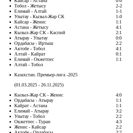
Кайсар - Астана
0-0
Тобол - Жетысу
2-2
Елимай - Алтай
1-1
Улытау - Кызыл-Жар СК
1-0
Кайсар - Женис
1:1
Астана - Жетысу
4:1
Кызыл-Жар СК - Каспий
2:1
Атырау - Улытау
0:0
Ордабасы - Иртыш
2:2
Актобе - Тобол
4:1
Алтай - Кайрат
0:1
Елимай - Окжетпес
1:1
Алтай - Тобол
Казахстан. Премьер-лига -2025
(01.03.2025 - 26.11.2025)
Кызыл-Жар СК - Женис
4:0
Ордабасы - Атырау
1:1
Кайрат - Астана
1:1
Елимай - Атырау
3:2
Улытау - Тобол
2:2
Окжетпес - Туран
4:3
Женис - Кайсар
2:2
Актобе - Ордабасы
2:2