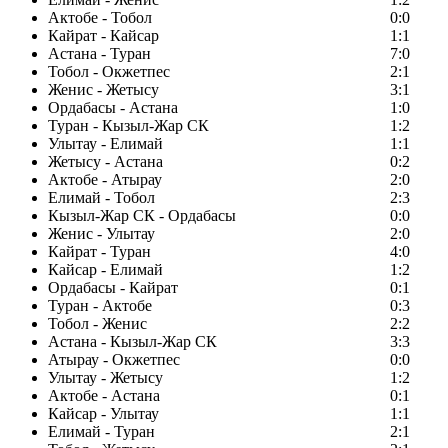
Актобе - Тобол
0:0
Кайрат - Кайсар
1:1
Астана - Туран
7:0
Тобол - Окжетпес
2:1
Женис - Жетысу
3:1
Ордабасы - Астана
1:0
Туран - Кызыл-Жар СК
1:2
Улытау - Елимай
1:1
Жетысу - Астана
0:2
Актобе - Атырау
2:0
Елимай - Тобол
2:3
Кызыл-Жар СК - Ордабасы
0:0
Женис - Улытау
2:0
Кайрат - Туран
4:0
Кайсар - Елимай
1:2
Ордабасы - Кайрат
0:1
Туран - Актобе
0:3
Тобол - Женис
2:2
Астана - Кызыл-Жар СК
3:3
Атырау - Окжетпес
0:0
Улытау - Жетысу
1:2
Актобе - Астана
0:1
Кайсар - Улытау
1:1
Елимай - Туран
2:1