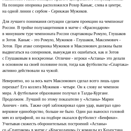
На позиции опорника расположился Рохер Каньяс, слева в центре,
на одной линии с сербом - Серикжан Мужиков.
Для лучшего понимания ситуации сделаем проекцию на чемпионат
России. В тройке полузащитников в матче с «Краснодаром»
в минувшем туре чемпионата России спартаковцы Ромуло, Глушаков
и Зотов. Каньяс - это Ромуло, Мужиков - Глушаков, Максимович -
Зотов. При атаке соперника Мужиков и Максимович должны были
выдвигаться на соперников, вынуждая их ошибаться, как и Зотов
с Глушаковым в воскресенье. Отличие - игроки «Астаны» это делали
в основном на своей половине поля, тогда как футболисты «Спартака»
активно действовали на чужой.
Невероятно, но за весь матч Максимович сделал всего лишь один
перехват! Его коллега Мужиков - четыре. Он к слову не чемпион
мира. А футбольное образование получал в Талды-Кургане.
Продолжим. Лучший по этому показателю у «Астаны» Марин
Аничич - пять. Также серб заблокировал один удар, выиграл одно
верховое единоборство, больше не было. Один раз выносил головой
мяч из штрафной, но на подборе оказался футболист «Бенфики».
Учитывая схожесть оборонительных построений «Астаны»
со «Спартаком» в матче с «Краснодаром» (у команды из Казахстана