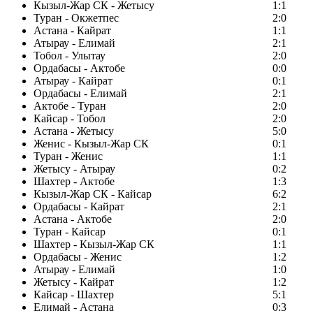
Кызыл-Жар СК - Жетысу
1:1
Туран - Окжетпес
2:0
Астана - Кайрат
1:1
Атырау - Елимай
2:1
Тобол - Улытау
2:0
Ордабасы - Актобе
0:0
Атырау - Кайрат
0:1
Ордабасы - Елимай
2:1
Актобе - Туран
2:0
Кайсар - Тобол
2:0
Астана - Жетысу
5:0
Женис - Кызыл-Жар СК
0:1
Туран - Женис
1:1
Жетысу - Атырау
0:2
Шахтер - Актобе
1:3
Кызыл-Жар СК - Кайсар
6:2
Ордабасы - Кайрат
2:1
Астана - Актобе
2:0
Туран - Кайсар
0:1
Шахтер - Кызыл-Жар СК
1:1
Ордабасы - Женис
1:2
Атырау - Елимай
1:0
Жетысу - Кайрат
1:2
Кайсар - Шахтер
5:1
Елимай - Астана
0:3