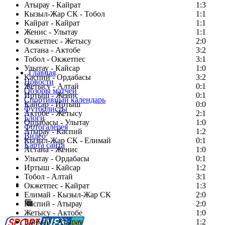
Атырау - Кайрат
1:3
Кызыл-Жар СК - Тобол
1:1
Кайрат - Кайрат
1:1
Женис - Улытау
1:1
Окжетпес - Жетысу
2:0
Астана - Актобе
3:2
Тобол - Окжетпес
3:1
Улытау - Кайсар
1:0
Главная
Каспий - Ордабасы
3:2
Новости
Жетысу - Алтай
0:1
Обзоры матчей
Иртыш - Женис
0:1
Спортивный календарь
Кайсар - Иртыш
0:0
Футболисты
Актобе - Жетысу
2:1
Блоги
Ордабасы - Улытау
1:0
Фотогалерея
Атырау - Каспий
1:2
Видео
Кызыл-Жар СК - Елимай
0:1
Карта сайта
Астана - Женис
1:0
Улытау - Ордабасы
0:1
Иртыш - Кайсар
1:2
Тобол - Алтай
3:1
Есть идея?
Окжетпес - Кайрат
1:3
Сообщить о мероприятии
Елимай - Кызыл-Жар СК
2:0
Каспий - Атырау
Перейти на старый сайт
2:0
Жетысу - Актобе
1:0
Елимай - Атырау
1:2