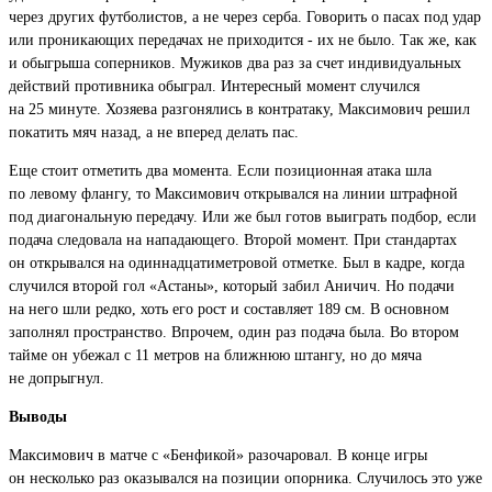
через других футболистов, а не через серба. Говорить о пасах под удар
или проникающих передачах не приходится - их не было. Так же, как
и обыгрыша соперников. Мужиков два раз за счет индивидуальных
действий противника обыграл. Интересный момент случился
на 25 минуте. Хозяева разгонялись в контратаку, Максимович решил
покатить мяч назад, а не вперед делать пас.
Еще стоит отметить два момента. Если позиционная атака шла
по левому флангу, то Максимович открывался на линии штрафной
под диагональную передачу. Или же был готов выиграть подбор, если
подача следовала на нападающего. Второй момент. При стандартах
он открывался на одиннадцатиметровой отметке. Был в кадре, когда
случился второй гол «Астаны», который забил Аничич. Но подачи
на него шли редко, хоть его рост и составляет 189 см. В основном
заполнял пространство. Впрочем, один раз подача была. Во втором
тайме он убежал с 11 метров на ближнюю штангу, но до мяча
не допрыгнул.
Выводы
Максимович в матче с «Бенфикой» разочаровал. В конце игры
он несколько раз оказывался на позиции опорника. Случилось это уже