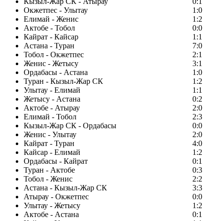
Кызыл-Жар СК - Атырау
0:1
Окжетпес - Улытау
1:0
Елимай - Женис
1:2
Актобе - Тобол
0:0
Кайрат - Кайсар
1:1
Астана - Туран
7:0
Тобол - Окжетпес
2:1
Женис - Жетысу
3:1
Ордабасы - Астана
1:0
Туран - Кызыл-Жар СК
1:2
Улытау - Елимай
1:1
Жетысу - Астана
0:2
Актобе - Атырау
2:0
Елимай - Тобол
2:3
Кызыл-Жар СК - Ордабасы
0:0
Женис - Улытау
2:0
Кайрат - Туран
4:0
Кайсар - Елимай
1:2
Ордабасы - Кайрат
0:1
Туран - Актобе
0:3
Тобол - Женис
2:2
Астана - Кызыл-Жар СК
3:3
Атырау - Окжетпес
0:0
Улытау - Жетысу
1:2
Актобе - Астана
0:1