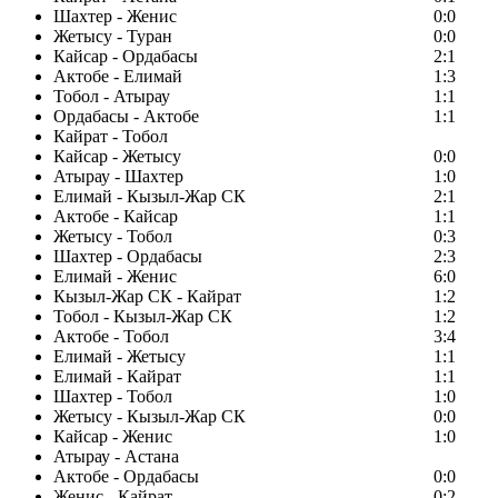
Шахтер - Женис
0:0
Жетысу - Туран
0:0
Кайсар - Ордабасы
2:1
Актобе - Елимай
1:3
Тобол - Атырау
1:1
Ордабасы - Актобе
1:1
Кайрат - Тобол
Кайсар - Жетысу
0:0
Атырау - Шахтер
1:0
Елимай - Кызыл-Жар СК
2:1
Актобе - Кайсар
1:1
Жетысу - Тобол
0:3
Шахтер - Ордабасы
2:3
Елимай - Женис
6:0
Кызыл-Жар СК - Кайрат
1:2
Тобол - Кызыл-Жар СК
1:2
Актобе - Тобол
3:4
Елимай - Жетысу
1:1
Елимай - Кайрат
1:1
Шахтер - Тобол
1:0
Жетысу - Кызыл-Жар СК
0:0
Кайсар - Женис
1:0
Атырау - Астана
Актобе - Ордабасы
0:0
Женис - Кайрат
0:2