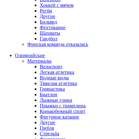
Хоккей с мячом
Регби
Другие
Бильярд
Фехтование
Шахматы
Гандбол
Финская команда отказалась
Олимпийские
Материалы
Велоспорт
Легкая атлетика
Водные виды
Тяжелая атлетика
Гимнастика
Биатлон
Лыжные гонки
Прыжки с трамплина
Конькобежный спорт
Фигурное катание
Другие
Гребля
Стрельба