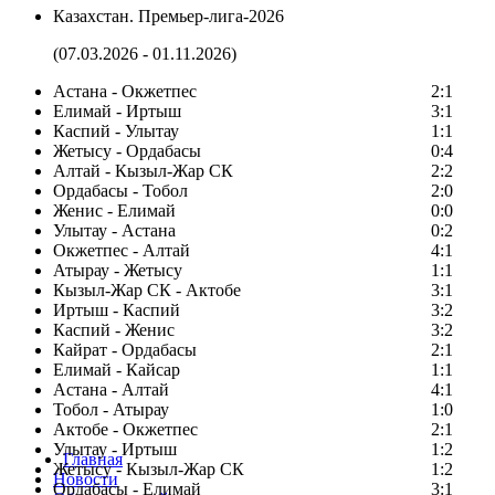
Казахстан. Премьер-лига-2026
(07.03.2026 - 01.11.2026)
Астана - Окжетпес
2:1
Елимай - Иртыш
3:1
Каспий - Улытау
1:1
Жетысу - Ордабасы
0:4
Алтай - Кызыл-Жар СК
2:2
Ордабасы - Тобол
2:0
Женис - Елимай
0:0
Улытау - Астана
0:2
Окжетпес - Алтай
4:1
Атырау - Жетысу
1:1
Кызыл-Жар СК - Актобе
3:1
Иртыш - Каспий
3:2
Каспий - Женис
3:2
Кайрат - Ордабасы
2:1
Елимай - Кайсар
1:1
Астана - Алтай
4:1
Тобол - Атырау
1:0
Актобе - Окжетпес
2:1
Улытау - Иртыш
1:2
Главная
Жетысу - Кызыл-Жар СК
1:2
Новости
Ордабасы - Елимай
3:1