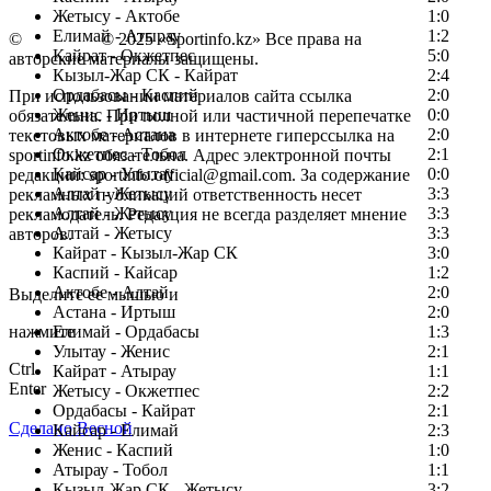
Жетысу - Актобе
1:0
Елимай - Атырау
1:2
©
Copyright
© 2025 «Sportinfo.kz» Все права на
Кайрат - Окжетпес
5:0
авторские материалы защищены.
Кызыл-Жар СК - Кайрат
2:4
Ордабасы - Каспий
2:0
При использовании материалов сайта ссылка
Женис - Иртыш
0:0
обязательна. При полной или частичной перепечатке
Актобе - Астана
2:0
текстовых материалов в интернете гиперссылка на
Окжетпес - Тобол
2:1
sportinfo.kz обязательна. Адрес электронной почты
Кайсар - Улытау
0:0
редакции: sportinfo.official@gmail.com. За содержание
Алтай - Жетысу
3:3
рекламных публикаций ответственность несет
Алтай - Жетысу
3:3
рекламодатель. Редакция не всегда разделяет мнение
Алтай - Жетысу
3:3
авторов.
Кайрат - Кызыл-Жар СК
3:0
Заметили ошибку в тексте?
Каспий - Кайсар
1:2
Актобе - Алтай
2:0
Выделите ее мышью и
Астана - Иртыш
2:0
нажмите
Елимай - Ордабасы
1:3
Улытау - Женис
2:1
Ctrl
Кайрат - Атырау
1:1
Enter
Жетысу - Окжетпес
2:2
Ордабасы - Кайрат
2:1
Сделано Весной
Кайсар - Елимай
2:3
Женис - Каспий
1:0
Атырау - Тобол
1:1
Кызыл-Жар СК - Жетысу
3:2