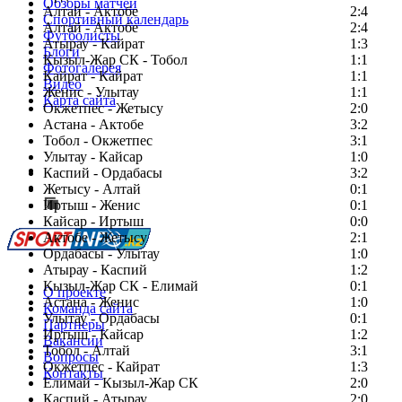
Обзоры матчей
Алтай - Актобе
2:4
Спортивный календарь
Алтай - Актобе
2:4
Футболисты
Атырау - Кайрат
1:3
Блоги
Кызыл-Жар СК - Тобол
1:1
Фотогалерея
Кайрат - Кайрат
1:1
Видео
Женис - Улытау
1:1
Карта сайта
Окжетпес - Жетысу
2:0
Астана - Актобе
3:2
Тобол - Окжетпес
3:1
Улытау - Кайсар
1:0
Есть идея?
Каспий - Ордабасы
3:2
Сообщить о мероприятии
Жетысу - Алтай
0:1
Иртыш - Женис
Перейти на старый сайт
0:1
Кайсар - Иртыш
0:0
Актобе - Жетысу
2:1
Ордабасы - Улытау
1:0
Атырау - Каспий
1:2
Кызыл-Жар СК - Елимай
0:1
О проекте
Астана - Женис
1:0
Команда сайта
Улытау - Ордабасы
0:1
Партнеры
Иртыш - Кайсар
1:2
Вакансии
Тобол - Алтай
3:1
Вопросы
Окжетпес - Кайрат
1:3
Контакты
Елимай - Кызыл-Жар СК
2:0
Каспий - Атырау
2:0