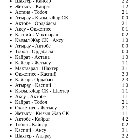
Шахтер - Кайсар
2:2
Жетысу - Кайрат
1:2
Астана - Тобол
2:1
Атырау - Кызыл-Жар СК
0:0
Актобе - Ордабасы
2:1
Аксу - Окжетпес
0:1
Каспий - Махтаарал
0:2
Кызыл-Жар СК - Аксу
1:0
Атырау - Актобе
0:0
Тобол - Ордабасы
0:0
Кайрат - Астана
1:0
Кайсар - Жетысу
1:1
Махтаарал - Шахтер
3:1
Окжетпес - Каспий
3:3
Кайсар - Ордабасы
2:3
Атырау - Каспий
1:0
Кызыл-Жар СК - Шахтер
1:1
Аксу - Актобе
1:1
Кайрат - Тобол
2:1
Окжетпес - Жетысу
2:1
Жетысу - Кызыл-Жар СК
1:1
Актобе - Кайрат
4:2
Тобол - Кайсар
0:2
Каспий - Аксу
3:1
Шахтер - Атырау
2:2