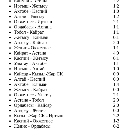
Елимай - Астана
2:2
Иртыш - Жетысу
1:2
Актобе - Каспий
1:0
Алтай - Улытау
1:2
Окжетпес - Иртыш
2:1
Ордабасы - Астана
1:1
Тобол - Кайрат
1:1
Жетысу - Елимай
0:1
Атырау - Кайсар
2:0
Женис - Окжетпес
1:1
Кайрат - Астана
4:0
Каспий - Жетысу
0:1
Улытау - Актобе
1:1
Иртыш - Алтай
1:0
Кайсар - Кызыл-Жар СК
0:0
Алтай - Каспий
0:0
Актобе - Елимай
1:4
Жетысу - Кайрат
0:0
Окжетпес - Улытау
2:1
Астана - Тобол
2:0
Ордабасы - Кайсар
2:0
Атырау - Женис
0:0
Кызыл-Жар СК - Иртыш
2-2
Каспий - Окжетпес
1-3
Женис - Ордабасы
0-2