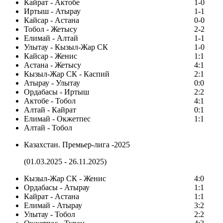
Кайрат - Актобе
1-0
Иртыш - Атырау
1-1
Кайсар - Астана
0-0
Тобол - Жетысу
2-2
Елимай - Алтай
1-1
Улытау - Кызыл-Жар СК
1-0
Кайсар - Женис
1:1
Астана - Жетысу
4:1
Кызыл-Жар СК - Каспий
2:1
Атырау - Улытау
0:0
Ордабасы - Иртыш
2:2
Актобе - Тобол
4:1
Алтай - Кайрат
0:1
Елимай - Окжетпес
1:1
Алтай - Тобол
Казахстан. Премьер-лига -2025
(01.03.2025 - 26.11.2025)
Кызыл-Жар СК - Женис
4:0
Ордабасы - Атырау
1:1
Кайрат - Астана
1:1
Елимай - Атырау
3:2
Улытау - Тобол
2:2