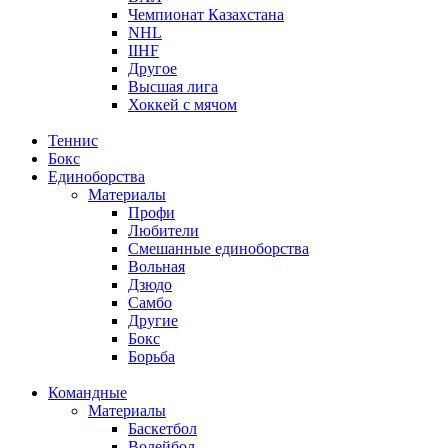
Чемпионат Казахстана
NHL
IIHF
Другое
Высшая лига
Хоккей с мячом
Теннис
Бокс
Единоборства
Материалы
Профи
Любители
Смешанные единоборства
Вольная
Дзюдо
Самбо
Другие
Бокс
Борьба
Командные
Материалы
Баскетбол
Волейбол