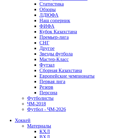
Статистика
Обзоры
ЛДЮФА
Наш соперник
ФИФА
Кубок Казахстана
Премьер-лига
СНГ
Другое
Звезды футбола
Мастер-Класс
Футзал
Сборная Казахстана
Европейские чемпионаты
Первая лига
Резерв
Персона
Футболисты
ЧМ-2018
Футбол - ЧМ-2026
Хоккей
Материалы
КХЛ
ВХЛ