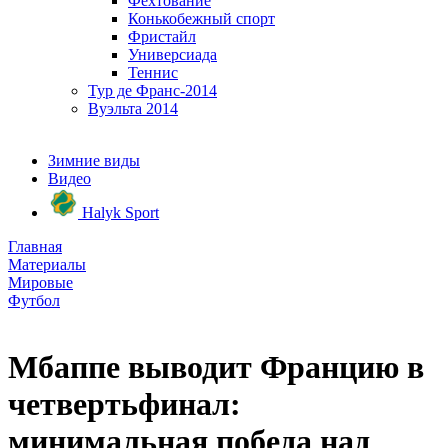
Фехтование
Конькобежный спорт
Фристайл
Универсиада
Теннис
Тур де Франс-2014
Вуэльта 2014
Зимние виды
Видео
Halyk Sport
Главная
Материалы
Мировые
Футбол
Мбаппе выводит Францию в
четвертьфинал:
минимальная победа над