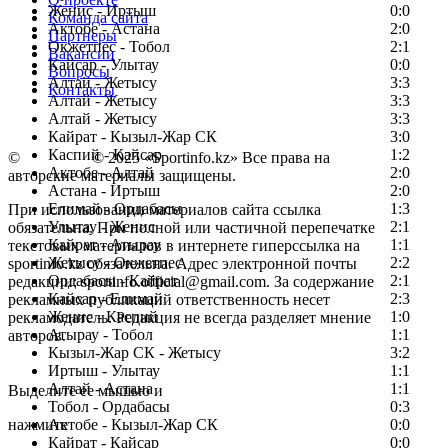
Женис - Иртыш
0:0
Команда сайта
Актобе - Астана
2:0
Партнеры
Окжетпес - Тобол
2:1
Вакансии
Кайсар - Улытау
0:0
Вопросы
Алтай - Жетысу
3:3
Контакты
Алтай - Жетысу
3:3
Алтай - Жетысу
3:3
Кайрат - Кызыл-Жар СК
3:0
Каспий - Кайсар
1:2
©
Copyright
© 2025 «Sportinfo.kz» Все права на
Актобе - Алтай
2:0
авторские материалы защищены.
Астана - Иртыш
2:0
Елимай - Ордабасы
1:3
При использовании материалов сайта ссылка
Улытау - Женис
2:1
обязательна. При полной или частичной перепечатке
Кайрат - Атырау
1:1
текстовых материалов в интернете гиперссылка на
Жетысу - Окжетпес
2:2
sportinfo.kz обязательна. Адрес электронной почты
Ордабасы - Кайрат
2:1
редакции: sportinfo.official@gmail.com. За содержание
Кайсар - Елимай
2:3
рекламных публикаций ответственность несет
Женис - Каспий
1:0
рекламодатель. Редакция не всегда разделяет мнение
Атырау - Тобол
1:1
авторов.
Кызыл-Жар СК - Жетысу
3:2
Заметили ошибку в тексте?
Иртыш - Улытау
1:1
Алтай - Астана
1:1
Выделите ее мышью и
Тобол - Ордабасы
0:3
нажмите
Актобе - Кызыл-Жар СК
0:0
Кайрат - Кайсар
0:0