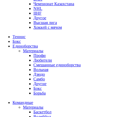
Чемпионат Казахстана
NHL
IIHF
Другое
Высшая лига
Хоккей с мячом
Теннис
Бокс
Единоборства
Материалы
Профи
Любители
Смешанные единоборства
Вольная
Дзюдо
Самбо
Другие
Бокс
Борьба
Командные
Материалы
Баскетбол
Волейбол