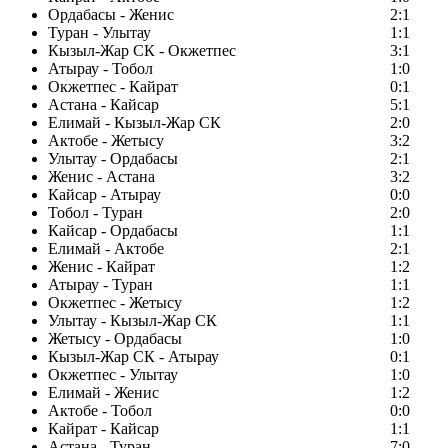
Ордабасы - Женис
2:1
Туран - Улытау
1:1
Кызыл-Жар СК - Окжетпес
3:1
Атырау - Тобол
1:0
Окжетпес - Кайрат
0:1
Астана - Кайсар
5:1
Елимай - Кызыл-Жар СК
2:0
Актобе - Жетысу
3:2
Улытау - Ордабасы
2:1
Женис - Астана
3:2
Кайсар - Атырау
0:0
Тобол - Туран
2:0
Кайсар - Ордабасы
1:1
Елимай - Актобе
2:1
Женис - Кайрат
1:2
Атырау - Туран
1:1
Окжетпес - Жетысу
1:2
Улытау - Кызыл-Жар СК
1:1
Жетысу - Ордабасы
1:0
Кызыл-Жар СК - Атырау
0:1
Окжетпес - Улытау
1:0
Елимай - Женис
1:2
Актобе - Тобол
0:0
Кайрат - Кайсар
1:1
Астана - Туран
7:0