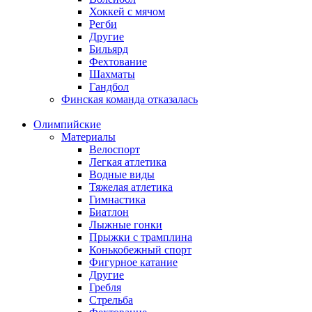
Хоккей с мячом
Регби
Другие
Бильярд
Фехтование
Шахматы
Гандбол
Финская команда отказалась
Олимпийские
Материалы
Велоспорт
Легкая атлетика
Водные виды
Тяжелая атлетика
Гимнастика
Биатлон
Лыжные гонки
Прыжки с трамплина
Конькобежный спорт
Фигурное катание
Другие
Гребля
Стрельба