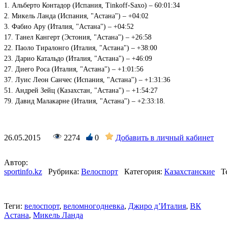
1. Альберто Контадор (Испания, Tinkoff-Saxo) – 60:01:34
2. Микель Ланда (Испания, "Астана") – +04:02
3. Фабио Ару (Италия, "Астана") – +04:52
17. Танел Кангерт (Эстония, "Астана") – +26:58
22. Паоло Тиралонго (Италия, "Астана") – +38:00
23. Дарио Катальдо (Италия, "Астана") – +46:09
27. Диего Роса (Италия, "Астана") – +1:01:56
37. Луис Леон Санчес (Испания, "Астана") – +1:31:36
51. Андрей Зейц (Казахстан, "Астана") – +1:54:27
79. Давид Малакарне (Италия, "Астана") – +2:33:18.
26.05.2015
2274
0
Добавить в личный кабинет
Автор:
sportinfo.kz
Рубрика:
Велоспорт
Категория:
Казахстанские
Т
Теги:
велоспорт
,
веломногодневка
,
Джиро д’Италия
,
ВК
Астана
,
Микель Ланда