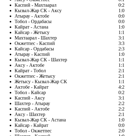
Каспий - Махтаарал
0:2
Кызыл-Жар СК - Аксу
1:0
Атырау - Актобе
0:0
Тобол - Ордабасы
0:0
Кайрат - Астана
1:0
Кайсар - Жетысу
1:1
Махтаарал - Шахтер
3:1
Окжетпес - Каспий
3:3
Кайсар - Ордабасы
2:3
Атырау - Каспий
1:0
Кызыл-Жар СК - Шахтер
1:1
Аксу - Актобе
1:1
Кайрат - Тобол
2:1
Окжетпес - Жетысу
2:1
Жетысу - Кызыл-Жар СК
1:1
Актобе - Кайрат
4:2
Тобол - Кайсар
0:2
Каспий - Аксу
3:1
Шахтер - Атырау
2:2
Каспий - Актобе
2:2
Аксу - Шахтер
2:1
Кызыл-Жар СК - Астана
1:0
Кайсар - Кайрат
0:0
Тобол - Окжетпес
2:0