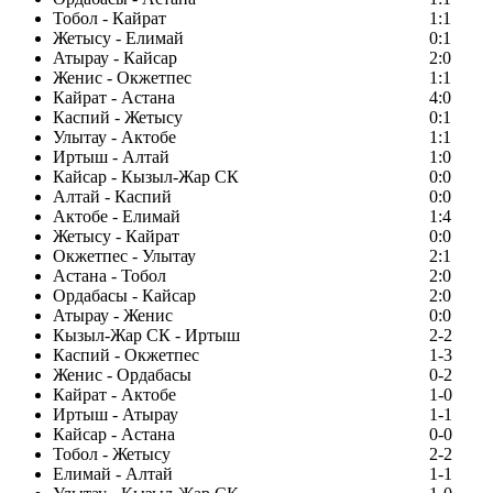
Тобол - Кайрат
1:1
Жетысу - Елимай
0:1
Атырау - Кайсар
2:0
Женис - Окжетпес
1:1
Кайрат - Астана
4:0
Каспий - Жетысу
0:1
Улытау - Актобе
1:1
Иртыш - Алтай
1:0
Кайсар - Кызыл-Жар СК
0:0
Алтай - Каспий
0:0
Актобе - Елимай
1:4
Жетысу - Кайрат
0:0
Окжетпес - Улытау
2:1
Астана - Тобол
2:0
Ордабасы - Кайсар
2:0
Атырау - Женис
0:0
Кызыл-Жар СК - Иртыш
2-2
Каспий - Окжетпес
1-3
Женис - Ордабасы
0-2
Кайрат - Актобе
1-0
Иртыш - Атырау
1-1
Кайсар - Астана
0-0
Тобол - Жетысу
2-2
Елимай - Алтай
1-1