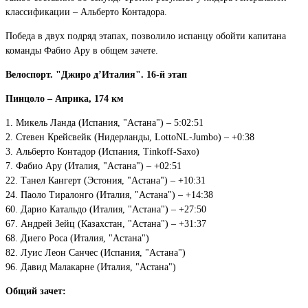
классификации – Альберто Контадора.
Победа в двух подряд этапах, позволило испанцу обойти капитана
команды Фабио Ару в общем зачете.
Велоспорт. "Джиро д’Италия"
. 16-й этап
Пинцоло – Априка, 174 км
1. Микель Ланда (Испания, "Астана") – 5:02:51
2. Стевен Крейсвейк (Нидерланды, LottoNL-Jumbo) – +0:38
3. Альберто Контадор (Испания, Tinkoff-Saxo)
7. Фабио Ару (Италия, "Астана") – +02:51
22. Танел Кангерт (Эстония, "Астана") – +10:31
24. Паоло Тиралонго (Италия, "Астана") – +14:38
60. Дарио Катальдо (Италия, "Астана") – +27:50
67. Андрей Зейц (Казахстан, "Астана") – +31:37
68. Диего Роса (Италия, "Астана")
82. Луис Леон Санчес (Испания, "Астана")
96. Давид Малакарне (Италия, "Астана")
Общий зачет: