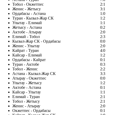
Тобол - Окжетпес
2:1
Женис - Жетысу
3:1
Ордабасы - Астана
1:0
Туран - Кызыл-Жар СК
1:2
Улытау - Елимай
1:1
Жетысу - Астана
0:2
Актобе - Атырау
2:0
Елимай - Тобол
2:3
Кызыл-Жар СК - Ордабасы
0:0
Женис - Улытау
2:0
Кайрат - Туран
4:0
Кайсар - Елимай
1:2
Ордабасы - Кайрат
0:1
Туран - Актобе
0:3
Тобол - Женис
2:2
Астана - Кызыл-Жар СК
3:3
Атырау - Окжетпес
0:0
Улытау - Жетысу
1:2
Актобе - Астана
0:1
Кайсар - Улытау
1:1
Елимай - Туран
2:1
Тобол - Жетысу
2:1
Женис - Атырау
2:0
Окжетпес - Ордабасы
0:1