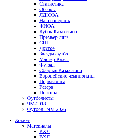
Статистика
Обзоры
ЛДЮФА
Наш соперник
ФИФА
Кубок Казахстана
Премьер-лига
СНГ
Другое
Звезды футбола
Мастер-Класс
Футзал
Сборная Казахстана
Европейские чемпионаты
Первая лига
Резерв
Персона
Футболисты
ЧМ-2018
Футбол - ЧМ-2026
Хоккей
Материалы
КХЛ
ВХЛ