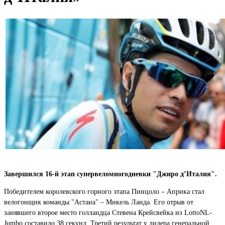
Завершился 16-й этап супервеломногодневки "Джиро д’Италия".
Победителем королевского горного этапа Пинцоло – Априка стал
велогонщик команды "Астана" – Микель Ланда. Его отрыв от
занявшего второе место голландца Стевена Крейсвейка из LottoNL-
Jumbo составило 38 секунд. Третий результат у лидера генеральной