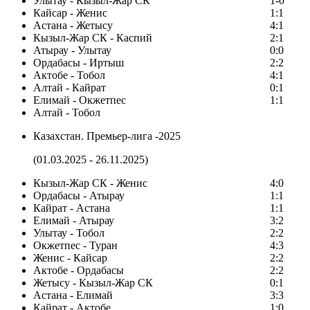
Улытау - Кызыл-Жар СК
1-0
Кайсар - Женис
1:1
Астана - Жетысу
4:1
Кызыл-Жар СК - Каспий
2:1
Атырау - Улытау
0:0
Ордабасы - Иртыш
2:2
Актобе - Тобол
4:1
Алтай - Кайрат
0:1
Елимай - Окжетпес
1:1
Алтай - Тобол
Казахстан. Премьер-лига -2025
(01.03.2025 - 26.11.2025)
Кызыл-Жар СК - Женис
4:0
Ордабасы - Атырау
1:1
Кайрат - Астана
1:1
Елимай - Атырау
3:2
Улытау - Тобол
2:2
Окжетпес - Туран
4:3
Женис - Кайсар
2:2
Актобе - Ордабасы
2:2
Жетысу - Кызыл-Жар СК
0:1
Астана - Елимай
3:3
Кайрат - Актобе
1:0