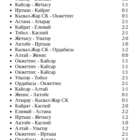
Кайсар - Жетысу
1:1
Иртыш - Кайрат
0:1
Кызыл-Жар СК - Окжетпес
0:1
Астана - Атырау
2:1
Кайрат - Елимай
2:2
Тобол - Каспий
2:1
Жетысу - Улытау
2:0
Актобе - Иртыш
1:0
Кызыл-Жар СК - Ордабасы
1:2
Алтай - Женис
0:0
Окжетпес - Кайсар
1:1
Окжетпес - Кайсар
1:1
Окжетпес - Кайсар
1:1
Улытау - Тобол
2:1
Ордабасы - Окжетпес
2:1
Кайсар - Алтай
1:1
Женис - Актобе
0:1
Атырау - Кызыл-Жар СК
0:1
Кайрат - Каспий
2:0
Елимай - Астана
2:2
Иртыш - Жетысу
1:2
Актобе - Каспий
1:0
Алтай - Улытау
1:2
Окжетпес - Иртыш
2:1
Ордабасы - Астана
1:1