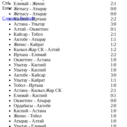
Ctrl
Елимай - Женис
2:1
Enter
Жетысу - Атырау
0:0
Жетысу - Атырау
0:0
Сделано Весной
Каспий - Иртыш
2:2
Астана - Улытау
3:0
Алтай - Окжетпес
0:1
Кайсар - Тобол
2:1
Актобе - Атырау
1:1
Женис - Кайрат
1:2
Кызыл-Жар СК - Алтай
1:2
Иртыш - Елимай
2:2
Окжетпес - Астана
1:0
Улытау - Каспий
1:0
Улытау - Каспий
1:0
Актобе - Кайсар
3:0
Улытау - Кайрат
1:1
Тобол - Иртыш
1:0
Астана - Кызыл-Жар СК
2:1
Елимай - Каспий
0:1
Окжетпес - Атырау
0:0
Ордабасы - Актобе
2:0
Каспий - Астана
1:0
Женис - Тобол
1:0
Атырау - Алтай
1:0
Улытау - Елимай
1:0