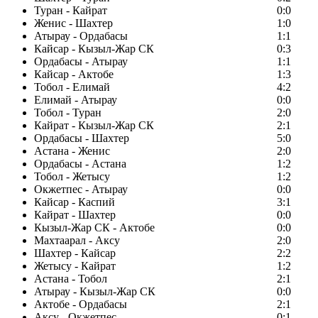
Туран - Кайрат
0:0
Женис - Шахтер
1:0
Атырау - Ордабасы
1:1
Кайсар - Кызыл-Жар СК
0:3
Ордабасы - Атырау
1:1
Кайсар - Актобе
1:3
Тобол - Елимай
4:2
Елимай - Атырау
0:0
Тобол - Туран
2:0
Кайрат - Кызыл-Жар СК
2:1
Ордабасы - Шахтер
5:0
Астана - Женис
2:0
Ордабасы - Астана
1:2
Тобол - Жетысу
1:2
Окжетпес - Атырау
0:0
Кайсар - Каспий
3:1
Кайрат - Шахтер
0:0
Кызыл-Жар СК - Актобе
0:0
Махтаарал - Аксу
2:0
Шахтер - Кайсар
2:2
Жетысу - Кайрат
1:2
Астана - Тобол
2:1
Атырау - Кызыл-Жар СК
0:0
Актобе - Ордабасы
2:1
Аксу - Окжетпес
0:1