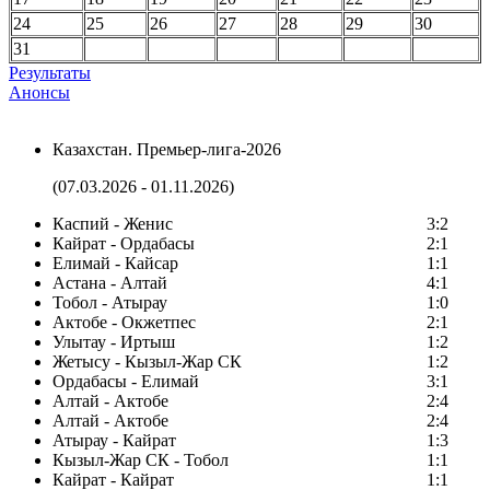
24
25
26
27
28
29
30
31
Результаты
Анонсы
Казахстан. Премьер-лига-2026
(07.03.2026 - 01.11.2026)
Каспий - Женис
3:2
Кайрат - Ордабасы
2:1
Елимай - Кайсар
1:1
Астана - Алтай
4:1
Тобол - Атырау
1:0
Актобе - Окжетпес
2:1
Улытау - Иртыш
1:2
Жетысу - Кызыл-Жар СК
1:2
Ордабасы - Елимай
3:1
Алтай - Актобе
2:4
Алтай - Актобе
2:4
Атырау - Кайрат
1:3
Кызыл-Жар СК - Тобол
1:1
Кайрат - Кайрат
1:1