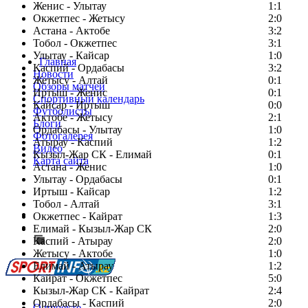
Женис - Улытау
1:1
Окжетпес - Жетысу
2:0
Астана - Актобе
3:2
Тобол - Окжетпес
3:1
Улытау - Кайсар
1:0
Главная
Каспий - Ордабасы
3:2
Новости
Жетысу - Алтай
0:1
Обзоры матчей
Иртыш - Женис
0:1
Спортивный календарь
Кайсар - Иртыш
0:0
Футболисты
Актобе - Жетысу
2:1
Блоги
Ордабасы - Улытау
1:0
Фотогалерея
Атырау - Каспий
1:2
Видео
Кызыл-Жар СК - Елимай
0:1
Карта сайта
Астана - Женис
1:0
Улытау - Ордабасы
0:1
Иртыш - Кайсар
1:2
Тобол - Алтай
3:1
Есть идея?
Окжетпес - Кайрат
1:3
Сообщить о мероприятии
Елимай - Кызыл-Жар СК
2:0
Каспий - Атырау
Перейти на старый сайт
2:0
Жетысу - Актобе
1:0
Елимай - Атырау
1:2
Кайрат - Окжетпес
5:0
Кызыл-Жар СК - Кайрат
2:4
Ордабасы - Каспий
2:0
О проекте