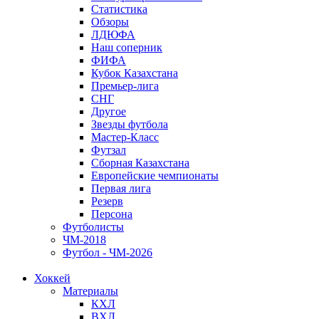
Статистика
Обзоры
ЛДЮФА
Наш соперник
ФИФА
Кубок Казахстана
Премьер-лига
СНГ
Другое
Звезды футбола
Мастер-Класс
Футзал
Сборная Казахстана
Европейские чемпионаты
Первая лига
Резерв
Персона
Футболисты
ЧМ-2018
Футбол - ЧМ-2026
Хоккей
Материалы
КХЛ
ВХЛ