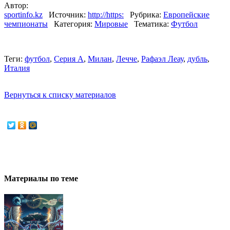
Автор:
sportinfo.kz
Источник:
http://https:
Рубрика:
Европейские
чемпионаты
Категория:
Мировые
Тематика:
Футбол
Теги:
футбол
,
Серия А
,
Милан
,
Лечче
,
Рафаэл Леау
,
дубль
,
Италия
Вернуться к списку материалов
Материалы по теме