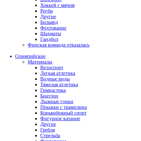
Хоккей с мячом
Регби
Другие
Бильярд
Фехтование
Шахматы
Гандбол
Финская команда отказалась
Олимпийские
Материалы
Велоспорт
Легкая атлетика
Водные виды
Тяжелая атлетика
Гимнастика
Биатлон
Лыжные гонки
Прыжки с трамплина
Конькобежный спорт
Фигурное катание
Другие
Гребля
Стрельба