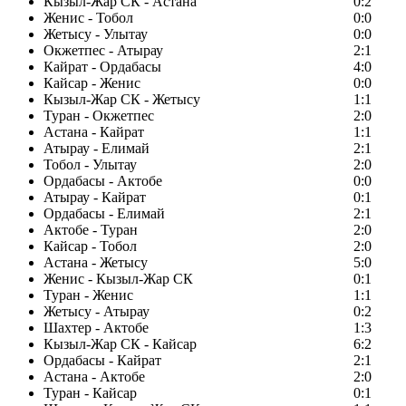
Кызыл-Жар СК - Астана
0:2
Женис - Тобол
0:0
Жетысу - Улытау
0:0
Окжетпес - Атырау
2:1
Кайрат - Ордабасы
4:0
Кайсар - Женис
0:0
Кызыл-Жар СК - Жетысу
1:1
Туран - Окжетпес
2:0
Астана - Кайрат
1:1
Атырау - Елимай
2:1
Тобол - Улытау
2:0
Ордабасы - Актобе
0:0
Атырау - Кайрат
0:1
Ордабасы - Елимай
2:1
Актобе - Туран
2:0
Кайсар - Тобол
2:0
Астана - Жетысу
5:0
Женис - Кызыл-Жар СК
0:1
Туран - Женис
1:1
Жетысу - Атырау
0:2
Шахтер - Актобе
1:3
Кызыл-Жар СК - Кайсар
6:2
Ордабасы - Кайрат
2:1
Астана - Актобе
2:0
Туран - Кайсар
0:1