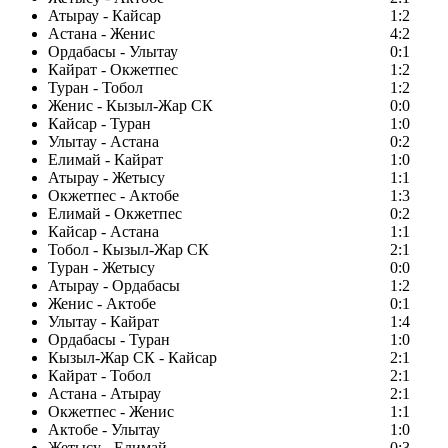
Атырау - Кайсар
1:2
Астана - Женис
4:2
Ордабасы - Улытау
0:1
Кайрат - Окжетпес
1:2
Туран - Тобол
1:2
Женис - Кызыл-Жар СК
0:0
Кайсар - Туран
1:0
Улытау - Астана
0:2
Елимай - Кайрат
1:0
Атырау - Жетысу
1:1
Окжетпес - Актобе
1:3
Елимай - Окжетпес
0:2
Кайсар - Астана
1:1
Тобол - Кызыл-Жар СК
2:1
Туран - Жетысу
0:0
Атырау - Ордабасы
1:2
Женис - Актобе
0:1
Улытау - Кайрат
1:4
Ордабасы - Туран
1:0
Кызыл-Жар СК - Кайсар
2:1
Кайрат - Тобол
2:1
Астана - Атырау
2:1
Окжетпес - Женис
1:1
Актобе - Улытау
1:0
Жетысу - Елимай
0:3