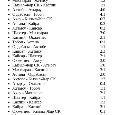
Махтаарал - Жетысу
1:2
Кызыл-Жар СК - Каспий
1:1
Актобе - Атырау
4:0
Ордабасы - Тобол
4:1
Аксу - Кызыл-Жар СК
0:2
Астана - Кайрат
0:3
Жетысу - Кайсар
0:2
Шахтер - Махтаарал
3:0
Каспий - Окжетпес
2:1
Тобол - Астана
0:1
Ордабасы - Актобе
1:1
Кайрат - Жетысу
2:3
Кайсар - Шахтер
2:1
Окжетпес - Аксу
3:0
Кызыл-Жар СК - Атырау
1:0
Махтаарал - Каспий
3:1
Астана - Ордабасы
2:0
Актобе - Кызыл-Жар СК
1:3
Атырау - Окжетпес
0:4
Жетысу - Тобол
1:1
Аксу - Махтаарал
2:1
Шахтер - Кайрат
1:1
Каспий - Кайсар
1:3
Кайрат - Каспий
3:1
Окжетпес - Кызыл-Жар СК
0:1