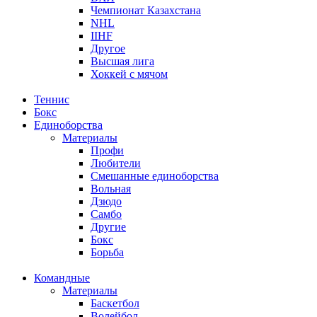
Чемпионат Казахстана
NHL
IIHF
Другое
Высшая лига
Хоккей с мячом
Теннис
Бокс
Единоборства
Материалы
Профи
Любители
Смешанные единоборства
Вольная
Дзюдо
Самбо
Другие
Бокс
Борьба
Командные
Материалы
Баскетбол
Волейбол