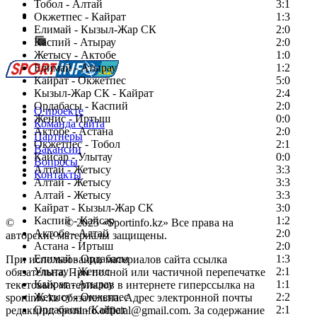
Тобол - Алтай
3:1
Есть идея?
Окжетпес - Кайрат
1:3
Сообщить о мероприятии
Елимай - Кызыл-Жар СК
2:0
Каспий - Атырау
Перейти на старый сайт
2:0
Жетысу - Актобе
1:0
Елимай - Атырау
1:2
Кайрат - Окжетпес
5:0
Кызыл-Жар СК - Кайрат
2:4
Ордабасы - Каспий
2:0
О проекте
Женис - Иртыш
0:0
Команда сайта
Актобе - Астана
2:0
Партнеры
Окжетпес - Тобол
2:1
Вакансии
Кайсар - Улытау
0:0
Вопросы
Алтай - Жетысу
3:3
Контакты
Алтай - Жетысу
3:3
Алтай - Жетысу
3:3
Кайрат - Кызыл-Жар СК
3:0
Каспий - Кайсар
1:2
©
Copyright
© 2025 «Sportinfo.kz» Все права на
Актобе - Алтай
2:0
авторские материалы защищены.
Астана - Иртыш
2:0
Елимай - Ордабасы
1:3
При использовании материалов сайта ссылка
Улытау - Женис
2:1
обязательна. При полной или частичной перепечатке
Кайрат - Атырау
1:1
текстовых материалов в интернете гиперссылка на
Жетысу - Окжетпес
2:2
sportinfo.kz обязательна. Адрес электронной почты
Ордабасы - Кайрат
2:1
редакции: sportinfo.official@gmail.com. За содержание