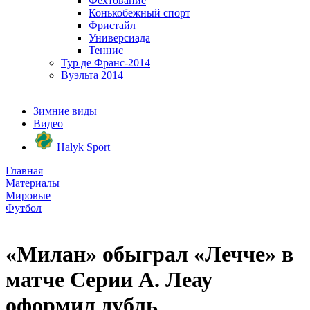
Фехтование
Конькобежный спорт
Фристайл
Универсиада
Теннис
Тур де Франс-2014
Вуэльта 2014
Зимние виды
Видео
Halyk Sport
Главная
Материалы
Мировые
Футбол
«Милан» обыграл «Лечче» в
матче Серии А. Леау
оформил дубль