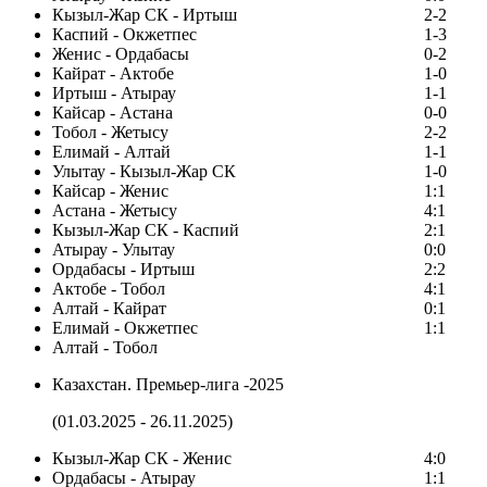
Кызыл-Жар СК - Иртыш
2-2
Каспий - Окжетпес
1-3
Женис - Ордабасы
0-2
Кайрат - Актобе
1-0
Иртыш - Атырау
1-1
Кайсар - Астана
0-0
Тобол - Жетысу
2-2
Елимай - Алтай
1-1
Улытау - Кызыл-Жар СК
1-0
Кайсар - Женис
1:1
Астана - Жетысу
4:1
Кызыл-Жар СК - Каспий
2:1
Атырау - Улытау
0:0
Ордабасы - Иртыш
2:2
Актобе - Тобол
4:1
Алтай - Кайрат
0:1
Елимай - Окжетпес
1:1
Алтай - Тобол
Казахстан. Премьер-лига -2025
(01.03.2025 - 26.11.2025)
Кызыл-Жар СК - Женис
4:0
Ордабасы - Атырау
1:1