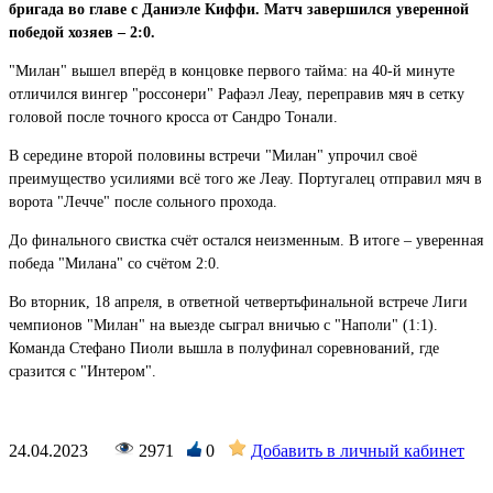
бригада во главе с Даниэле Киффи. Матч завершился уверенной
победой хозяев – 2:0.
"Милан" вышел вперёд в концовке первого тайма: на 40-й минуте
отличился вингер "россонери" Рафаэл Леау, переправив мяч в сетку
головой после точного кросса от Сандро Тонали.
В середине второй половины встречи "Милан" упрочил своё
преимущество усилиями всё того же Леау. Португалец отправил мяч в
ворота "Лечче" после сольного прохода.
До финального свистка счёт остался неизменным. В итоге – уверенная
победа "Милана" со счётом 2:0.
Во вторник, 18 апреля, в ответной четвертьфинальной встрече Лиги
чемпионов "Милан" на выезде сыграл вничью с "Наполи" (1:1).
Команда Стефано Пиоли вышла в полуфинал соревнований, где
сразится с "Интером".
24.04.2023
2971
0
Добавить в личный кабинет