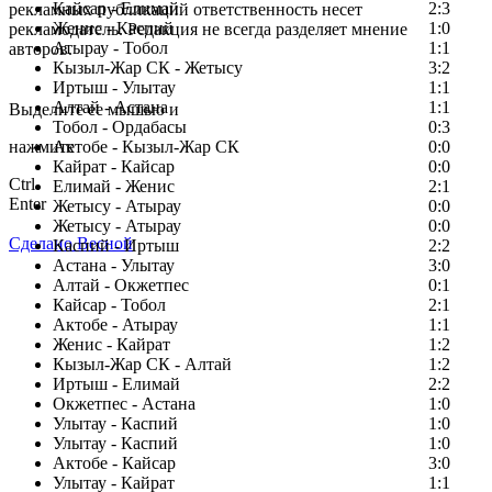
Кайсар - Елимай
2:3
рекламных публикаций ответственность несет
Женис - Каспий
1:0
рекламодатель. Редакция не всегда разделяет мнение
Атырау - Тобол
1:1
авторов.
Кызыл-Жар СК - Жетысу
3:2
Заметили ошибку в тексте?
Иртыш - Улытау
1:1
Алтай - Астана
1:1
Выделите ее мышью и
Тобол - Ордабасы
0:3
нажмите
Актобе - Кызыл-Жар СК
0:0
Кайрат - Кайсар
0:0
Ctrl
Елимай - Женис
2:1
Enter
Жетысу - Атырау
0:0
Жетысу - Атырау
0:0
Сделано Весной
Каспий - Иртыш
2:2
Астана - Улытау
3:0
Алтай - Окжетпес
0:1
Кайсар - Тобол
2:1
Актобе - Атырау
1:1
Женис - Кайрат
1:2
Кызыл-Жар СК - Алтай
1:2
Иртыш - Елимай
2:2
Окжетпес - Астана
1:0
Улытау - Каспий
1:0
Улытау - Каспий
1:0
Актобе - Кайсар
3:0
Улытау - Кайрат
1:1