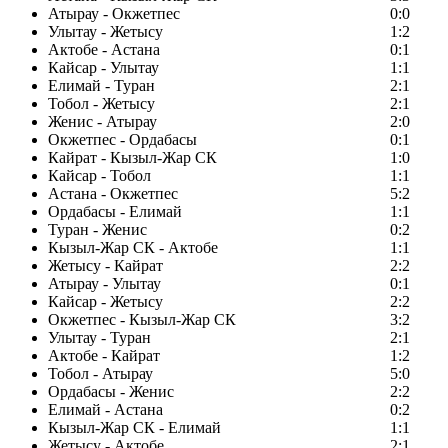
Атырау - Окжетпес
0:0
Улытау - Жетысу
1:2
Актобе - Астана
0:1
Кайсар - Улытау
1:1
Елимай - Туран
2:1
Тобол - Жетысу
2:1
Женис - Атырау
2:0
Окжетпес - Ордабасы
0:1
Кайрат - Кызыл-Жар СК
1:0
Кайсар - Тобол
1:1
Астана - Окжетпес
5:2
Ордабасы - Елимай
1:1
Туран - Женис
0:2
Кызыл-Жар СК - Актобе
1:1
Жетысу - Кайрат
2:2
Атырау - Улытау
0:1
Кайсар - Жетысу
2:2
Окжетпес - Кызыл-Жар СК
3:2
Улытау - Туран
2:1
Актобе - Кайрат
1:2
Тобол - Атырау
5:0
Ордабасы - Женис
2:2
Елимай - Астана
0:2
Кызыл-Жар СК - Елимай
1:1
Жетысу - Актобе
2:1