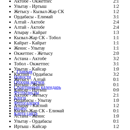
Актобе - Окжетпес
2:1
Улытау - Иртыш
1:2
Жетысу - Кызыл-Жар СК
1:2
Ордабасы - Елимай
3:1
Алтай - Актобе
2:4
Алтай - Актобе
2:4
Атырау - Кайрат
1:3
Кызыл-Жар СК - Тобол
1:1
Кайрат - Кайрат
1:1
Женис - Улытау
1:1
Окжетпес - Жетысу
2:0
Астана - Актобе
3:2
Тобол - Окжетпес
3:1
Улытау - Кайсар
1:0
Главная
Каспий - Ордабасы
3:2
Новости
Жетысу - Алтай
0:1
Обзоры матчей
Иртыш - Женис
0:1
Спортивный календарь
Кайсар - Иртыш
0:0
Футболисты
Актобе - Жетысу
2:1
Блоги
Ордабасы - Улытау
1:0
Фотогалерея
Атырау - Каспий
1:2
Видео
Кызыл-Жар СК - Елимай
0:1
Карта сайта
Астана - Женис
1:0
Улытау - Ордабасы
0:1
Иртыш - Кайсар
1:2