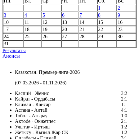
Пн.
Вт.
Ср.
Чт.
Пт.
Сб.
Вс.
1
2
3
4
5
6
7
8
9
10
11
12
13
14
15
16
17
18
19
20
21
22
23
24
25
26
27
28
29
30
31
Результаты
Анонсы
Казахстан. Премьер-лига-2026
(07.03.2026 - 01.11.2026)
Каспий - Женис
3:2
Кайрат - Ордабасы
2:1
Елимай - Кайсар
1:1
Астана - Алтай
4:1
Тобол - Атырау
1:0
Актобе - Окжетпес
2:1
Улытау - Иртыш
1:2
Жетысу - Кызыл-Жар СК
1:2
Ордабасы - Елимай
3:1