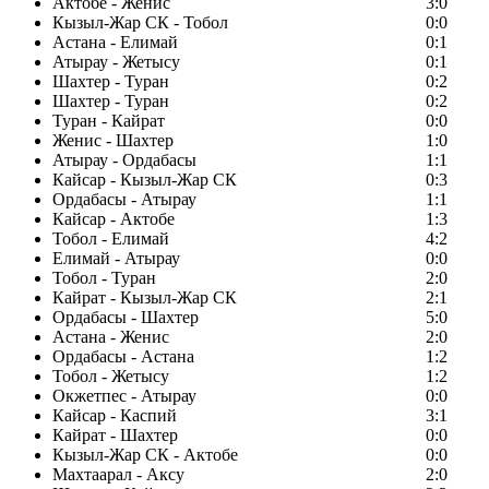
Актобе - Женис
3:0
Кызыл-Жар СК - Тобол
0:0
Астана - Елимай
0:1
Атырау - Жетысу
0:1
Шахтер - Туран
0:2
Шахтер - Туран
0:2
Туран - Кайрат
0:0
Женис - Шахтер
1:0
Атырау - Ордабасы
1:1
Кайсар - Кызыл-Жар СК
0:3
Ордабасы - Атырау
1:1
Кайсар - Актобе
1:3
Тобол - Елимай
4:2
Елимай - Атырау
0:0
Тобол - Туран
2:0
Кайрат - Кызыл-Жар СК
2:1
Ордабасы - Шахтер
5:0
Астана - Женис
2:0
Ордабасы - Астана
1:2
Тобол - Жетысу
1:2
Окжетпес - Атырау
0:0
Кайсар - Каспий
3:1
Кайрат - Шахтер
0:0
Кызыл-Жар СК - Актобе
0:0
Махтаарал - Аксу
2:0