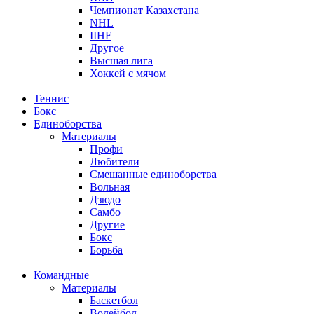
Чемпионат Казахстана
NHL
IIHF
Другое
Высшая лига
Хоккей с мячом
Теннис
Бокс
Единоборства
Материалы
Профи
Любители
Смешанные единоборства
Вольная
Дзюдо
Самбо
Другие
Бокс
Борьба
Командные
Материалы
Баскетбол
Волейбол