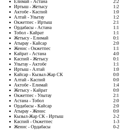
Елимай - Астана
2:2
Иртыш - Жетысу
1:2
Актобе - Каспий
1:0
Алтай - Улытау
1:2
Окжетпес - Иртыш
2:1
Ордабасы - Астана
1:1
Тобол - Кайрат
1:1
Жетысу - Елимай
0:1
Атырау - Кайсар
2:0
Женис - Окжетпес
1:1
Кайрат - Астана
4:0
Каспий - Жетысу
0:1
Улытау - Актобе
1:1
Иртыш - Алтай
1:0
Кайсар - Кызыл-Жар СК
0:0
Алтай - Каспий
0:0
Актобе - Елимай
1:4
Жетысу - Кайрат
0:0
Окжетпес - Улытау
2:1
Астана - Тобол
2:0
Ордабасы - Кайсар
2:0
Атырау - Женис
0:0
Кызыл-Жар СК - Иртыш
2-2
Каспий - Окжетпес
1-3
Женис - Ордабасы
0-2