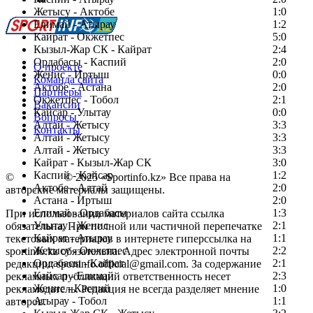
Жетысу - Актобе
1:0
Елимай - Атырау
1:2
Кайрат - Окжетпес
5:0
Кызыл-Жар СК - Кайрат
2:4
Ордабасы - Каспий
2:0
О проекте
Женис - Иртыш
0:0
Команда сайта
Актобе - Астана
2:0
Партнеры
Окжетпес - Тобол
2:1
Вакансии
Кайсар - Улытау
0:0
Вопросы
Алтай - Жетысу
3:3
Контакты
Алтай - Жетысу
3:3
Алтай - Жетысу
3:3
Кайрат - Кызыл-Жар СК
3:0
Каспий - Кайсар
1:2
©
Copyright
© 2025 «Sportinfo.kz» Все права на
Актобе - Алтай
2:0
авторские материалы защищены.
Астана - Иртыш
2:0
Елимай - Ордабасы
1:3
При использовании материалов сайта ссылка
Улытау - Женис
2:1
обязательна. При полной или частичной перепечатке
Кайрат - Атырау
1:1
текстовых материалов в интернете гиперссылка на
Жетысу - Окжетпес
2:2
sportinfo.kz обязательна. Адрес электронной почты
Ордабасы - Кайрат
2:1
редакции: sportinfo.official@gmail.com. За содержание
Кайсар - Елимай
2:3
рекламных публикаций ответственность несет
Женис - Каспий
1:0
рекламодатель. Редакция не всегда разделяет мнение
Атырау - Тобол
1:1
авторов.