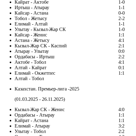
Кайрат - Актобе
1-0
Иртыш - Атырау
1-1
Кайсар - Астана
0-0
Тобол - Жетысу
2-2
Елимай - Алтай
1-1
Улытау - Кызыл-Жар СК
1-0
Кайсар - Женис
1:1
Астана - Жетысу
4:1
Кызыл-Жар СК - Каспий
2:1
Атырау - Улытау
0:0
Ордабасы - Иртыш
2:2
Актобе - Тобол
4:1
Алтай - Кайрат
0:1
Елимай - Окжетпес
1:1
Алтай - Тобол
Казахстан. Премьер-лига -2025
(01.03.2025 - 26.11.2025)
Кызыл-Жар СК - Женис
4:0
Ордабасы - Атырау
1:1
Кайрат - Астана
1:1
Елимай - Атырау
3:2
Улытау - Тобол
2:2