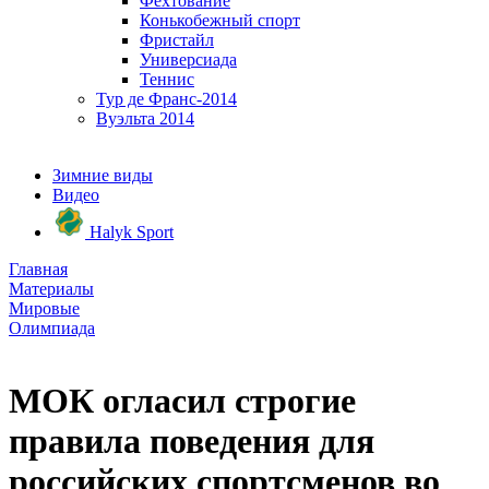
Фехтование
Конькобежный спорт
Фристайл
Универсиада
Теннис
Тур де Франс-2014
Вуэльта 2014
Зимние виды
Видео
Halyk Sport
Главная
Материалы
Мировые
Олимпиада
МОК огласил строгие
правила поведения для
российских спортсменов во