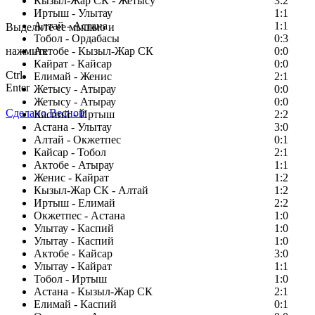
Кызыл-Жар СК - Жетысу
3:2
Заметили ошибку в тексте?
Иртыш - Улытау
1:1
Алтай - Астана
1:1
Выделите ее мышью и
Тобол - Ордабасы
0:3
нажмите
Актобе - Кызыл-Жар СК
0:0
Кайрат - Кайсар
0:0
Ctrl
Елимай - Женис
2:1
Enter
Жетысу - Атырау
0:0
Жетысу - Атырау
0:0
Сделано Весной
Каспий - Иртыш
2:2
Астана - Улытау
3:0
Алтай - Окжетпес
0:1
Кайсар - Тобол
2:1
Актобе - Атырау
1:1
Женис - Кайрат
1:2
Кызыл-Жар СК - Алтай
1:2
Иртыш - Елимай
2:2
Окжетпес - Астана
1:0
Улытау - Каспий
1:0
Улытау - Каспий
1:0
Актобе - Кайсар
3:0
Улытау - Кайрат
1:1
Тобол - Иртыш
1:0
Астана - Кызыл-Жар СК
2:1
Елимай - Каспий
0:1