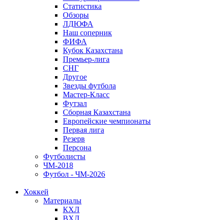
Статистика
Обзоры
ЛДЮФА
Наш соперник
ФИФА
Кубок Казахстана
Премьер-лига
СНГ
Другое
Звезды футбола
Мастер-Класс
Футзал
Сборная Казахстана
Европейские чемпионаты
Первая лига
Резерв
Персона
Футболисты
ЧМ-2018
Футбол - ЧМ-2026
Хоккей
Материалы
КХЛ
ВХЛ