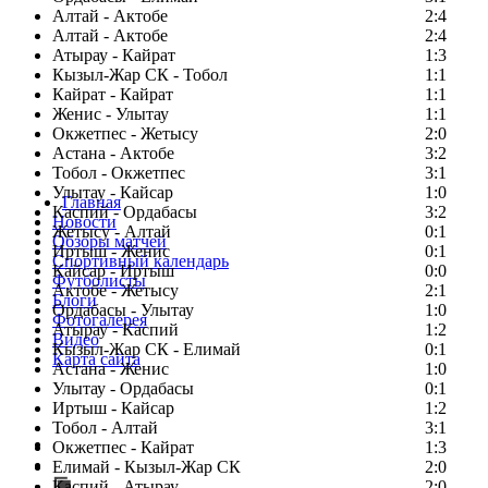
Алтай - Актобе
2:4
Алтай - Актобе
2:4
Атырау - Кайрат
1:3
Кызыл-Жар СК - Тобол
1:1
Кайрат - Кайрат
1:1
Женис - Улытау
1:1
Окжетпес - Жетысу
2:0
Астана - Актобе
3:2
Тобол - Окжетпес
3:1
Улытау - Кайсар
1:0
Главная
Каспий - Ордабасы
3:2
Новости
Жетысу - Алтай
0:1
Обзоры матчей
Иртыш - Женис
0:1
Спортивный календарь
Кайсар - Иртыш
0:0
Футболисты
Актобе - Жетысу
2:1
Блоги
Ордабасы - Улытау
1:0
Фотогалерея
Атырау - Каспий
1:2
Видео
Кызыл-Жар СК - Елимай
0:1
Карта сайта
Астана - Женис
1:0
Улытау - Ордабасы
0:1
Иртыш - Кайсар
1:2
Тобол - Алтай
3:1
Есть идея?
Окжетпес - Кайрат
1:3
Сообщить о мероприятии
Елимай - Кызыл-Жар СК
2:0
Каспий - Атырау
Перейти на старый сайт
2:0