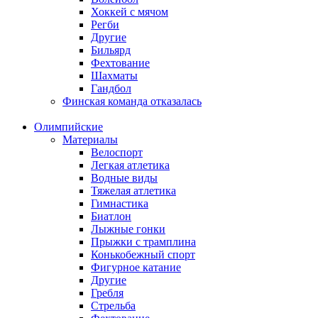
Хоккей с мячом
Регби
Другие
Бильярд
Фехтование
Шахматы
Гандбол
Финская команда отказалась
Олимпийские
Материалы
Велоспорт
Легкая атлетика
Водные виды
Тяжелая атлетика
Гимнастика
Биатлон
Лыжные гонки
Прыжки с трамплина
Конькобежный спорт
Фигурное катание
Другие
Гребля
Стрельба