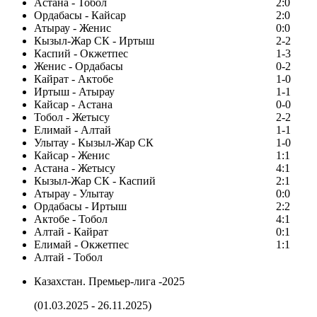
Астана - Тобол
2:0
Ордабасы - Кайсар
2:0
Атырау - Женис
0:0
Кызыл-Жар СК - Иртыш
2-2
Каспий - Окжетпес
1-3
Женис - Ордабасы
0-2
Кайрат - Актобе
1-0
Иртыш - Атырау
1-1
Кайсар - Астана
0-0
Тобол - Жетысу
2-2
Елимай - Алтай
1-1
Улытау - Кызыл-Жар СК
1-0
Кайсар - Женис
1:1
Астана - Жетысу
4:1
Кызыл-Жар СК - Каспий
2:1
Атырау - Улытау
0:0
Ордабасы - Иртыш
2:2
Актобе - Тобол
4:1
Алтай - Кайрат
0:1
Елимай - Окжетпес
1:1
Алтай - Тобол
Казахстан. Премьер-лига -2025
(01.03.2025 - 26.11.2025)