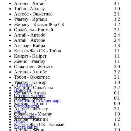
Астана - Алтай
4:1
Тобол - Атырау
1:0
Актобе - Окжетпес
2:1
Улытау - Иртыш
1:2
Жетысу - Кызыл-Жар СК
1:2
Ордабасы - Елимай
3:1
Алтай - Актобе
2:4
Алтай - Актобе
2:4
Атырау - Кайрат
1:3
Кызыл-Жар СК - Тобол
1:1
Кайрат - Кайрат
1:1
Женис - Улытау
1:1
Окжетпес - Жетысу
2:0
Астана - Актобе
3:2
Тобол - Окжетпес
3:1
Улытау - Кайсар
1:0
Главная
Каспий - Ордабасы
3:2
Новости
Жетысу - Алтай
0:1
Обзоры матчей
Иртыш - Женис
0:1
Спортивный календарь
Кайсар - Иртыш
0:0
Футболисты
Актобе - Жетысу
2:1
Блоги
Ордабасы - Улытау
1:0
Фотогалерея
Атырау - Каспий
1:2
Видео
Кызыл-Жар СК - Елимай
0:1
Карта сайта
Астана - Женис
1:0