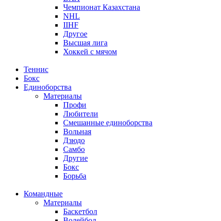
Чемпионат Казахстана
NHL
IIHF
Другое
Высшая лига
Хоккей с мячом
Теннис
Бокс
Единоборства
Материалы
Профи
Любители
Смешанные единоборства
Вольная
Дзюдо
Самбо
Другие
Бокс
Борьба
Командные
Материалы
Баскетбол
Волейбол