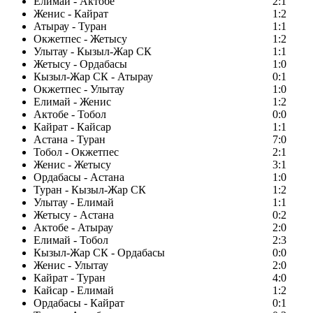
Елимай - Актобе
2:1
Женис - Кайрат
1:2
Атырау - Туран
1:1
Окжетпес - Жетысу
1:2
Улытау - Кызыл-Жар СК
1:1
Жетысу - Ордабасы
1:0
Кызыл-Жар СК - Атырау
0:1
Окжетпес - Улытау
1:0
Елимай - Женис
1:2
Актобе - Тобол
0:0
Кайрат - Кайсар
1:1
Астана - Туран
7:0
Тобол - Окжетпес
2:1
Женис - Жетысу
3:1
Ордабасы - Астана
1:0
Туран - Кызыл-Жар СК
1:2
Улытау - Елимай
1:1
Жетысу - Астана
0:2
Актобе - Атырау
2:0
Елимай - Тобол
2:3
Кызыл-Жар СК - Ордабасы
0:0
Женис - Улытау
2:0
Кайрат - Туран
4:0
Кайсар - Елимай
1:2
Ордабасы - Кайрат
0:1