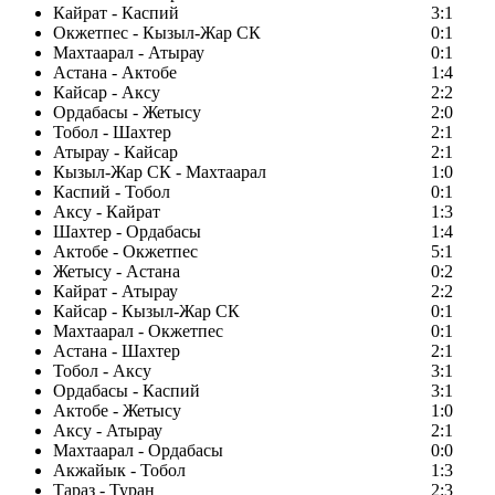
Кайрат - Каспий
3:1
Окжетпес - Кызыл-Жар СК
0:1
Махтаарал - Атырау
0:1
Астана - Актобе
1:4
Кайсар - Аксу
2:2
Ордабасы - Жетысу
2:0
Тобол - Шахтер
2:1
Атырау - Кайсар
2:1
Кызыл-Жар СК - Махтаарал
1:0
Каспий - Тобол
0:1
Аксу - Кайрат
1:3
Шахтер - Ордабасы
1:4
Актобе - Окжетпес
5:1
Жетысу - Астана
0:2
Кайрат - Атырау
2:2
Кайсар - Кызыл-Жар СК
0:1
Махтаарал - Окжетпес
0:1
Астана - Шахтер
2:1
Тобол - Аксу
3:1
Ордабасы - Каспий
3:1
Актобе - Жетысу
1:0
Аксу - Атырау
2:1
Махтаарал - Ордабасы
0:0
Акжайык - Тобол
1:3
Тараз - Туран
2:3