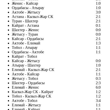
Женис - Кайсар
1:0
Ордабасы - Атырау
1:0
Актобе - Жетысу
3:0
Астана - Кызыл-Жар СК
2:1
Туран - Шахтер
2:1
Кайрат - Астана
0:1
Шахтер - Женис
0:0
Жетысу - Туран
0:0
Кайсар - Ордабасы
2:1
Актобе - Елимай
1:3
Тобол - Атырау
1:1
Ордабасы - Актобе
1:1
Кайрат - Тобол
Кайсар - Жетысу
0:0
Атырау - Шахтер
1:0
Елимай - Кызыл-Жар СК
2:1
Актобе - Кайсар
1:1
Жетысу - Тобол
0:3
Шахтер - Ордабасы
2:3
Елимай - Женис
6:0
Кызыл-Жар СК - Кайрат
1:2
Тобол - Кызыл-Жар СК
1:2
Актобе - Тобол
3:4
Елимай - Жетысу
1:1
Елимай - Кайрат
1:1