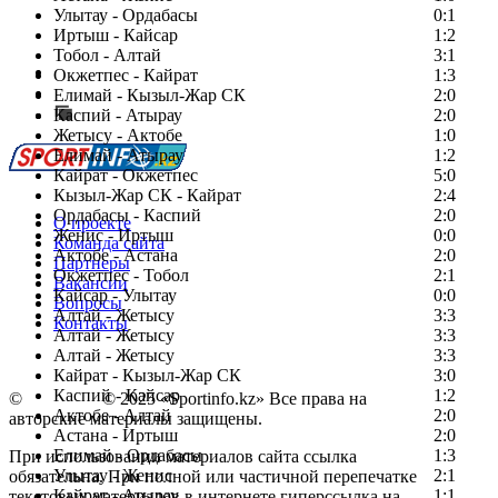
Улытау - Ордабасы
0:1
Иртыш - Кайсар
1:2
Тобол - Алтай
3:1
Есть идея?
Окжетпес - Кайрат
1:3
Сообщить о мероприятии
Елимай - Кызыл-Жар СК
2:0
Каспий - Атырау
Перейти на старый сайт
2:0
Жетысу - Актобе
1:0
Елимай - Атырау
1:2
Кайрат - Окжетпес
5:0
Кызыл-Жар СК - Кайрат
2:4
Ордабасы - Каспий
2:0
О проекте
Женис - Иртыш
0:0
Команда сайта
Актобе - Астана
2:0
Партнеры
Окжетпес - Тобол
2:1
Вакансии
Кайсар - Улытау
0:0
Вопросы
Алтай - Жетысу
3:3
Контакты
Алтай - Жетысу
3:3
Алтай - Жетысу
3:3
Кайрат - Кызыл-Жар СК
3:0
Каспий - Кайсар
1:2
©
Copyright
© 2025 «Sportinfo.kz» Все права на
Актобе - Алтай
2:0
авторские материалы защищены.
Астана - Иртыш
2:0
Елимай - Ордабасы
1:3
При использовании материалов сайта ссылка
Улытау - Женис
2:1
обязательна. При полной или частичной перепечатке
Кайрат - Атырау
1:1
текстовых материалов в интернете гиперссылка на