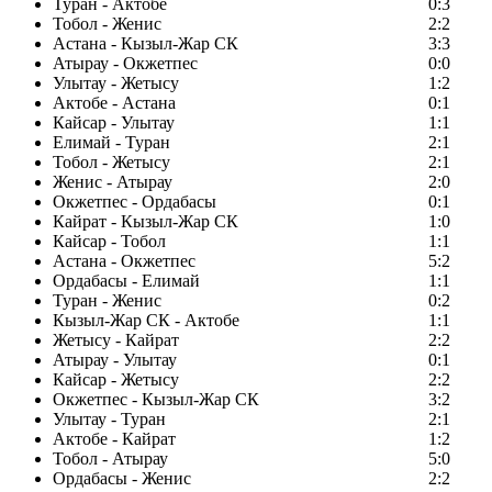
Туран - Актобе
0:3
Тобол - Женис
2:2
Астана - Кызыл-Жар СК
3:3
Атырау - Окжетпес
0:0
Улытау - Жетысу
1:2
Актобе - Астана
0:1
Кайсар - Улытау
1:1
Елимай - Туран
2:1
Тобол - Жетысу
2:1
Женис - Атырау
2:0
Окжетпес - Ордабасы
0:1
Кайрат - Кызыл-Жар СК
1:0
Кайсар - Тобол
1:1
Астана - Окжетпес
5:2
Ордабасы - Елимай
1:1
Туран - Женис
0:2
Кызыл-Жар СК - Актобе
1:1
Жетысу - Кайрат
2:2
Атырау - Улытау
0:1
Кайсар - Жетысу
2:2
Окжетпес - Кызыл-Жар СК
3:2
Улытау - Туран
2:1
Актобе - Кайрат
1:2
Тобол - Атырау
5:0
Ордабасы - Женис
2:2