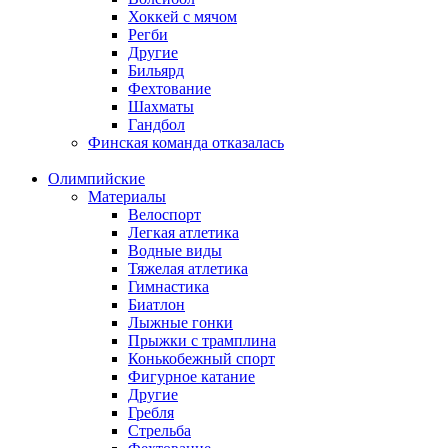
Хоккей с мячом
Регби
Другие
Бильярд
Фехтование
Шахматы
Гандбол
Финская команда отказалась
Олимпийские
Материалы
Велоспорт
Легкая атлетика
Водные виды
Тяжелая атлетика
Гимнастика
Биатлон
Лыжные гонки
Прыжки с трамплина
Конькобежный спорт
Фигурное катание
Другие
Гребля
Стрельба