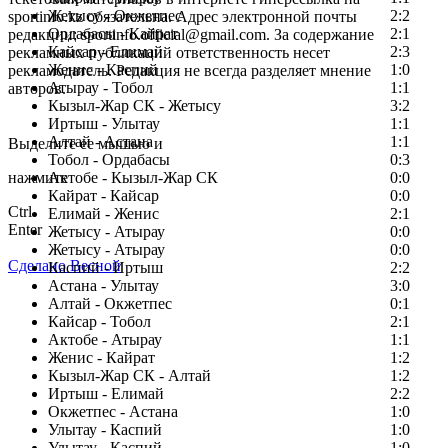
Жетысу - Окжетпес
2:2
sportinfo.kz обязательна. Адрес электронной почты
Ордабасы - Кайрат
2:1
редакции: sportinfo.official@gmail.com. За содержание
Кайсар - Елимай
2:3
рекламных публикаций ответственность несет
Женис - Каспий
1:0
рекламодатель. Редакция не всегда разделяет мнение
Атырау - Тобол
1:1
авторов.
Кызыл-Жар СК - Жетысу
3:2
Заметили ошибку в тексте?
Иртыш - Улытау
1:1
Алтай - Астана
1:1
Выделите ее мышью и
Тобол - Ордабасы
0:3
нажмите
Актобе - Кызыл-Жар СК
0:0
Кайрат - Кайсар
0:0
Ctrl
Елимай - Женис
2:1
Enter
Жетысу - Атырау
0:0
Жетысу - Атырау
0:0
Сделано Весной
Каспий - Иртыш
2:2
Астана - Улытау
3:0
Алтай - Окжетпес
0:1
Кайсар - Тобол
2:1
Актобе - Атырау
1:1
Женис - Кайрат
1:2
Кызыл-Жар СК - Алтай
1:2
Иртыш - Елимай
2:2
Окжетпес - Астана
1:0
Улытау - Каспий
1:0
Улытау - Каспий
1:0