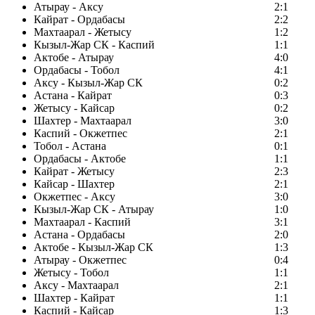
Атырау - Аксу
2:1
Кайрат - Ордабасы
2:2
Махтаарал - Жетысу
1:2
Кызыл-Жар СК - Каспий
1:1
Актобе - Атырау
4:0
Ордабасы - Тобол
4:1
Аксу - Кызыл-Жар СК
0:2
Астана - Кайрат
0:3
Жетысу - Кайсар
0:2
Шахтер - Махтаарал
3:0
Каспий - Окжетпес
2:1
Тобол - Астана
0:1
Ордабасы - Актобе
1:1
Кайрат - Жетысу
2:3
Кайсар - Шахтер
2:1
Окжетпес - Аксу
3:0
Кызыл-Жар СК - Атырау
1:0
Махтаарал - Каспий
3:1
Астана - Ордабасы
2:0
Актобе - Кызыл-Жар СК
1:3
Атырау - Окжетпес
0:4
Жетысу - Тобол
1:1
Аксу - Махтаарал
2:1
Шахтер - Кайрат
1:1
Каспий - Кайсар
1:3