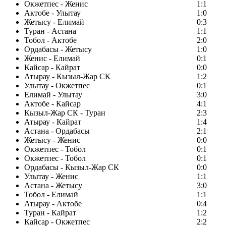
Окжетпес - Женис
1:1
Актобе - Улытау
1:0
Жетысу - Елимай
0:3
Туран - Астана
1:1
Тобол - Актобе
2:0
Ордабасы - Жетысу
1:0
Женис - Елимай
0:1
Кайсар - Кайрат
0:0
Атырау - Кызыл-Жар СК
1:2
Улытау - Окжетпес
0:1
Елимай - Улытау
3:0
Актобе - Кайсар
4:1
Кызыл-Жар СК - Туран
2:3
Атырау - Кайрат
1:4
Астана - Ордабасы
2:1
Жетысу - Женис
0:0
Окжетпес - Тобол
0:1
Окжетпес - Тобол
0:1
Ордабасы - Кызыл-Жар СК
0:0
Улытау - Женис
1:1
Астана - Жетысу
3:0
Тобол - Елимай
1:1
Атырау - Актобе
0:4
Туран - Кайрат
1:2
Кайсар - Окжетпес
2:2