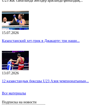
U23 жас санатында әйелдер арасында финалдық...
15.07.2026
Казахстанский хет-трик в Джакарте: три наши...
13.07.2026
12 қазақстандық боксшы U23 Азия чемпионатының...
Все материалы
Подписка на новости