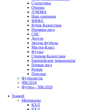
Статистика
Обзоры
ЛДЮФА
Наш соперник
ФИФА
Кубок Казахстана
Премьер-лига
СНГ
Другое
Звезды футбола
Мастер-Класс
Футзал
Сборная Казахстана
Европейские чемпионаты
Первая лига
Резерв
Персона
Футболисты
ЧМ-2018
Футбол - ЧМ-2026
Хоккей
Материалы
КХЛ
ВХЛ