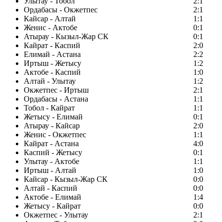
Улытау - Тобол
2:1
Ордабасы - Окжетпес
2:1
Кайсар - Алтай
1:1
Женис - Актобе
0:1
Атырау - Кызыл-Жар СК
0:1
Кайрат - Каспий
2:0
Елимай - Астана
2:2
Иртыш - Жетысу
1:2
Актобе - Каспий
1:0
Алтай - Улытау
1:2
Окжетпес - Иртыш
2:1
Ордабасы - Астана
1:1
Тобол - Кайрат
1:1
Жетысу - Елимай
0:1
Атырау - Кайсар
2:0
Женис - Окжетпес
1:1
Кайрат - Астана
4:0
Каспий - Жетысу
0:1
Улытау - Актобе
1:1
Иртыш - Алтай
1:0
Кайсар - Кызыл-Жар СК
0:0
Алтай - Каспий
0:0
Актобе - Елимай
1:4
Жетысу - Кайрат
0:0
Окжетпес - Улытау
2:1