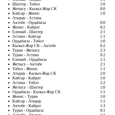
Шахтер - Тобол
1:0
Жетысу - Кызыл-Жар СК
0:0
Кайсар - Женис
1:0
Атырау - Астана
Актобе - Ордабасы
0:0
Женис - Кайрат
0:2
Елимай - Шахтер
2:1
Астана - Кайсар
1:1
Ордабасы - Тобол
1:0
Кызыл-Жар СК - Актобе
0:2
Туран - Жетысу
2:3
Туран - Астана
0:2
Елимай - Ордабасы
1:1
Жетысу - Актобе
2:1
Тобол - Женис
1:1
Атырау - Кызыл-Жар СК
2:0
Кайсар - Кайрат
1:0
Астана - Тобол
2:2
Жетысу - Шахтер
1:0
Ордабасы - Кызыл-Жар СК
1:1
Женис - Туран
1:0
Кайсар - Атырау
1:1
Актобе - Кайрат
1:3
Туран - Ордабасы
0:1
Актобе - Атырау
1:1