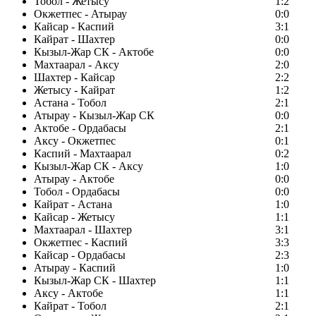
Тобол - Жетысу
1:2
Окжетпес - Атырау
0:0
Кайсар - Каспий
3:1
Кайрат - Шахтер
0:0
Кызыл-Жар СК - Актобе
0:0
Махтаарал - Аксу
2:0
Шахтер - Кайсар
2:2
Жетысу - Кайрат
1:2
Астана - Тобол
2:1
Атырау - Кызыл-Жар СК
0:0
Актобе - Ордабасы
2:1
Аксу - Окжетпес
0:1
Каспий - Махтаарал
0:2
Кызыл-Жар СК - Аксу
1:0
Атырау - Актобе
0:0
Тобол - Ордабасы
0:0
Кайрат - Астана
1:0
Кайсар - Жетысу
1:1
Махтаарал - Шахтер
3:1
Окжетпес - Каспий
3:3
Кайсар - Ордабасы
2:3
Атырау - Каспий
1:0
Кызыл-Жар СК - Шахтер
1:1
Аксу - Актобе
1:1
Кайрат - Тобол
2:1