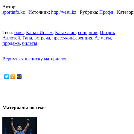
Автор:
sportinfo.kz
Источник:
http://vesti.kz
Рубрика:
Профи
Категор
Теги:
бокс
,
Канат Ислам
,
Казахстан
,
соперник
,
Патрик
Аллотей
,
Гана
,
встреча
,
пресс-конференция
,
Алматы
,
продажа
,
билеты
Вернуться к списку материалов
Материалы по теме