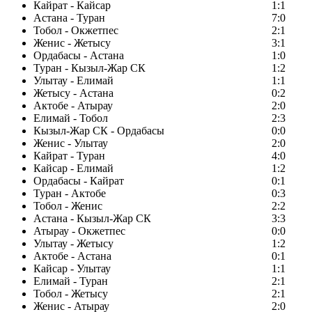
Кайрат - Кайсар
1:1
Астана - Туран
7:0
Тобол - Окжетпес
2:1
Женис - Жетысу
3:1
Ордабасы - Астана
1:0
Туран - Кызыл-Жар СК
1:2
Улытау - Елимай
1:1
Жетысу - Астана
0:2
Актобе - Атырау
2:0
Елимай - Тобол
2:3
Кызыл-Жар СК - Ордабасы
0:0
Женис - Улытау
2:0
Кайрат - Туран
4:0
Кайсар - Елимай
1:2
Ордабасы - Кайрат
0:1
Туран - Актобе
0:3
Тобол - Женис
2:2
Астана - Кызыл-Жар СК
3:3
Атырау - Окжетпес
0:0
Улытау - Жетысу
1:2
Актобе - Астана
0:1
Кайсар - Улытау
1:1
Елимай - Туран
2:1
Тобол - Жетысу
2:1
Женис - Атырау
2:0