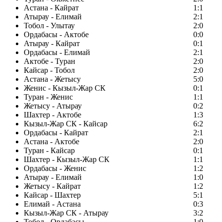
Астана - Кайрат
1:1
Атырау - Елимай
2:1
Тобол - Улытау
2:0
Ордабасы - Актобе
0:0
Атырау - Кайрат
0:1
Ордабасы - Елимай
2:1
Актобе - Туран
2:0
Кайсар - Тобол
2:0
Астана - Жетысу
5:0
Женис - Кызыл-Жар СК
0:1
Туран - Женис
1:1
Жетысу - Атырау
0:2
Шахтер - Актобе
1:3
Кызыл-Жар СК - Кайсар
6:2
Ордабасы - Кайрат
2:1
Астана - Актобе
2:0
Туран - Кайсар
0:1
Шахтер - Кызыл-Жар СК
1:1
Ордабасы - Женис
1:2
Атырау - Елимай
1:0
Жетысу - Кайрат
1:2
Кайсар - Шахтер
5:1
Елимай - Астана
0:3
Кызыл-Жар СК - Атырау
3:2
Тобол - Ордабасы
1:0