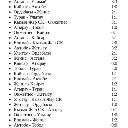
Астана - Елимай
3:3
Кайрат - Актобе
1:0
Ордабасы - Женис
2:1
Туран - Улытау
1:1
Кызыл-Жар СК - Окжетпес
3:1
Атырау - Тобол
1:0
Окжетпес - Кайрат
0:1
Астана - Кайсар
5:1
Елимай - Кызыл-Жар СК
2:0
Актобе - Жетысу
3:2
Улытау - Ордабасы
2:1
Женис - Астана
3:2
Кайсар - Атырау
0:0
Тобол - Туран
2:0
Кайсар - Ордабасы
1:1
Елимай - Актобе
2:1
Женис - Кайрат
1:2
Атырау - Туран
1:1
Окжетпес - Жетысу
1:2
Улытау - Кызыл-Жар СК
1:1
Жетысу - Ордабасы
1:0
Кызыл-Жар СК - Атырау
0:1
Окжетпес - Улытау
1:0
Елимай - Женис
1:2
Актобе - Тобол
0:0