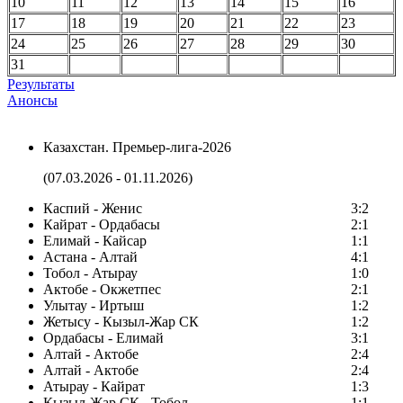
10
11
12
13
14
15
16
17
18
19
20
21
22
23
24
25
26
27
28
29
30
31
Результаты
Анонсы
Казахстан. Премьер-лига-2026
(07.03.2026 - 01.11.2026)
Каспий - Женис
3:2
Кайрат - Ордабасы
2:1
Елимай - Кайсар
1:1
Астана - Алтай
4:1
Тобол - Атырау
1:0
Актобе - Окжетпес
2:1
Улытау - Иртыш
1:2
Жетысу - Кызыл-Жар СК
1:2
Ордабасы - Елимай
3:1
Алтай - Актобе
2:4
Алтай - Актобе
2:4
Атырау - Кайрат
1:3
Кызыл-Жар СК - Тобол
1:1