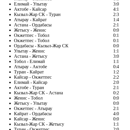
Елимай - Улытау
3:0
Актобе - Кайсар
4:1
Кызыл-Жар СК - Туран
2:3
Атырау - Кайрат
1:4
Астана - Ордабасы
2:1
Жетысу - Женис
0:0
Окжетпес - Тобол
0:1
Окжетпес - Тобол
0:1
Ордабасы - Кызыл-Жар СК
0:0
Улытау - Женис
1:1
Астана - Жетысу
3:0
Тобол - Елимай
1:1
Атырау - Актобе
0:4
Туран - Кайрат
1:2
Кайсар - Окжетпес
2:2
Елимай - Кайсар
2:0
Актобе - Туран
2:1
Кызыл-Жар СК - Астана
0:2
Женис - Тобол
0:0
Жетысу - Улытау
0:0
Окжетпес - Атырау
2:1
Кайрат - Ордабасы
4:0
Кайсар - Женис
0:0
Кызыл-Жар СК - Жетысу
1:1
Туран - Окжетпес
2:0