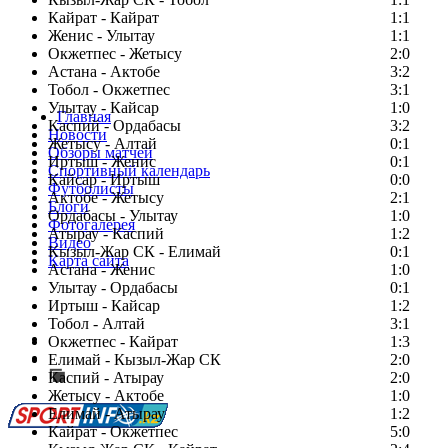
Кайрат - Кайрат
1:1
Женис - Улытау
1:1
Окжетпес - Жетысу
2:0
Астана - Актобе
3:2
Тобол - Окжетпес
3:1
Улытау - Кайсар
1:0
Главная
Каспий - Ордабасы
3:2
Новости
Жетысу - Алтай
0:1
Обзоры матчей
Иртыш - Женис
0:1
Спортивный календарь
Кайсар - Иртыш
0:0
Футболисты
Актобе - Жетысу
2:1
Блоги
Ордабасы - Улытау
1:0
Фотогалерея
Атырау - Каспий
1:2
Видео
Кызыл-Жар СК - Елимай
0:1
Карта сайта
Астана - Женис
1:0
Улытау - Ордабасы
0:1
Иртыш - Кайсар
1:2
Тобол - Алтай
3:1
Есть идея?
Окжетпес - Кайрат
1:3
Сообщить о мероприятии
Елимай - Кызыл-Жар СК
2:0
Каспий - Атырау
Перейти на старый сайт
2:0
Жетысу - Актобе
1:0
Елимай - Атырау
1:2
Кайрат - Окжетпес
5:0