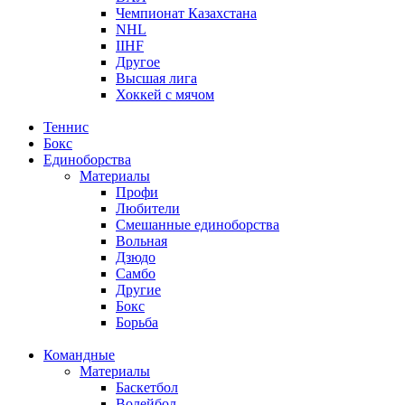
Чемпионат Казахстана
NHL
IIHF
Другое
Высшая лига
Хоккей с мячом
Теннис
Бокс
Единоборства
Материалы
Профи
Любители
Смешанные единоборства
Вольная
Дзюдо
Самбо
Другие
Бокс
Борьба
Командные
Материалы
Баскетбол
Волейбол