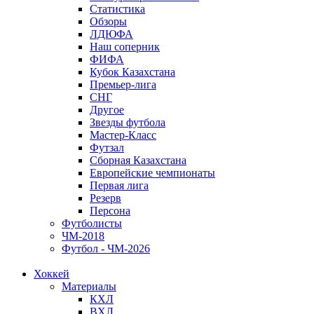
Статистика
Обзоры
ЛДЮФА
Наш соперник
ФИФА
Кубок Казахстана
Премьер-лига
СНГ
Другое
Звезды футбола
Мастер-Класс
Футзал
Сборная Казахстана
Европейские чемпионаты
Первая лига
Резерв
Персона
Футболисты
ЧМ-2018
Футбол - ЧМ-2026
Хоккей
Материалы
КХЛ
ВХЛ