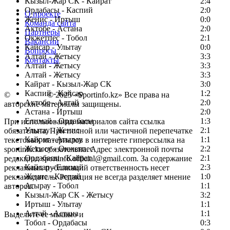
Кызыл-Жар СК - Кайрат
2:4
Ордабасы - Каспий
2:0
О проекте
Женис - Иртыш
0:0
Команда сайта
Актобе - Астана
2:0
Партнеры
Окжетпес - Тобол
2:1
Вакансии
Кайсар - Улытау
0:0
Вопросы
Алтай - Жетысу
3:3
Контакты
Алтай - Жетысу
3:3
Алтай - Жетысу
3:3
Кайрат - Кызыл-Жар СК
3:0
Каспий - Кайсар
1:2
©
Copyright
© 2025 «Sportinfo.kz» Все права на
Актобе - Алтай
2:0
авторские материалы защищены.
Астана - Иртыш
2:0
Елимай - Ордабасы
1:3
При использовании материалов сайта ссылка
Улытау - Женис
2:1
обязательна. При полной или частичной перепечатке
Кайрат - Атырау
1:1
текстовых материалов в интернете гиперссылка на
Жетысу - Окжетпес
2:2
sportinfo.kz обязательна. Адрес электронной почты
Ордабасы - Кайрат
2:1
редакции: sportinfo.official@gmail.com. За содержание
Кайсар - Елимай
2:3
рекламных публикаций ответственность несет
Женис - Каспий
1:0
рекламодатель. Редакция не всегда разделяет мнение
Атырау - Тобол
1:1
авторов.
Кызыл-Жар СК - Жетысу
3:2
Заметили ошибку в тексте?
Иртыш - Улытау
1:1
Алтай - Астана
1:1
Выделите ее мышью и
Тобол - Ордабасы
0:3