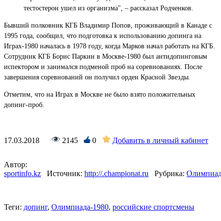
тестостерон ушел из организма", – рассказал Родченков.
Бывший полковник КГБ Владимир Попов, проживающий в Канаде с
1995 года, сообщил, что подготовка к использованию допинга на
Играх-1980 началась в 1978 году, когда Марков начал работать на КГБ.
Сотрудник КГБ Борис Паркин в Москве-1980 был антидопинговым
испектором и занимался подменой проб на соревнованиях. После
завершения соревнований он получил орден Красной Звезды.
Отметим, что на Играх в Москве не было взято положительных
допинг-проб.
17.03.2018
2145
0
Добавить в личный кабинет
Автор:
sportinfo.kz
Источник:
http://.championat.ru
Рубрика:
Олимпиа
Теги:
допинг
,
Олимпиада-1980
,
российские спортсмены