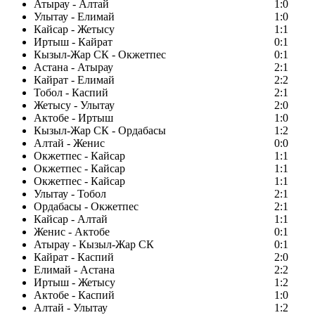
Атырау - Алтай
1:0
Улытау - Елимай
1:0
Кайсар - Жетысу
1:1
Иртыш - Кайрат
0:1
Кызыл-Жар СК - Окжетпес
0:1
Астана - Атырау
2:1
Кайрат - Елимай
2:2
Тобол - Каспий
2:1
Жетысу - Улытау
2:0
Актобе - Иртыш
1:0
Кызыл-Жар СК - Ордабасы
1:2
Алтай - Женис
0:0
Окжетпес - Кайсар
1:1
Окжетпес - Кайсар
1:1
Окжетпес - Кайсар
1:1
Улытау - Тобол
2:1
Ордабасы - Окжетпес
2:1
Кайсар - Алтай
1:1
Женис - Актобе
0:1
Атырау - Кызыл-Жар СК
0:1
Кайрат - Каспий
2:0
Елимай - Астана
2:2
Иртыш - Жетысу
1:2
Актобе - Каспий
1:0
Алтай - Улытау
1:2