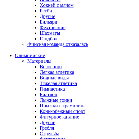
Хоккей с мячом
Регби
Другие
Бильярд
Фехтование
Шахматы
Гандбол
Финская команда отказалась
Олимпийские
Материалы
Велоспорт
Легкая атлетика
Водные виды
Тяжелая атлетика
Гимнастика
Биатлон
Лыжные гонки
Прыжки с трамплина
Конькобежный спорт
Фигурное катание
Другие
Гребля
Стрельба