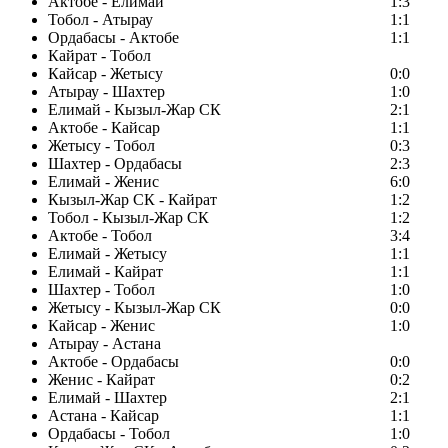
Актобе - Елимай
1:3
Тобол - Атырау
1:1
Ордабасы - Актобе
1:1
Кайрат - Тобол
Кайсар - Жетысу
0:0
Атырау - Шахтер
1:0
Елимай - Кызыл-Жар СК
2:1
Актобе - Кайсар
1:1
Жетысу - Тобол
0:3
Шахтер - Ордабасы
2:3
Елимай - Женис
6:0
Кызыл-Жар СК - Кайрат
1:2
Тобол - Кызыл-Жар СК
1:2
Актобе - Тобол
3:4
Елимай - Жетысу
1:1
Елимай - Кайрат
1:1
Шахтер - Тобол
1:0
Жетысу - Кызыл-Жар СК
0:0
Кайсар - Женис
1:0
Атырау - Астана
Актобе - Ордабасы
0:0
Женис - Кайрат
0:2
Елимай - Шахтер
2:1
Астана - Кайсар
1:1
Ордабасы - Тобол
1:0