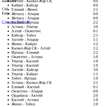
нажмите
Актобе - Кызыл-Жар СК
0:0
Кайрат - Кайсар
0:0
Ctrl
Елимай - Женис
2:1
Enter
Жетысу - Атырау
0:0
Жетысу - Атырау
0:0
Сделано Весной
Каспий - Иртыш
2:2
Астана - Улытау
3:0
Алтай - Окжетпес
0:1
Кайсар - Тобол
2:1
Актобе - Атырау
1:1
Женис - Кайрат
1:2
Кызыл-Жар СК - Алтай
1:2
Иртыш - Елимай
2:2
Окжетпес - Астана
1:0
Улытау - Каспий
1:0
Улытау - Каспий
1:0
Актобе - Кайсар
3:0
Улытау - Кайрат
1:1
Тобол - Иртыш
1:0
Астана - Кызыл-Жар СК
2:1
Елимай - Каспий
0:1
Окжетпес - Атырау
0:0
Ордабасы - Актобе
2:0
Каспий - Астана
1:0
Женис - Тобол
1:0