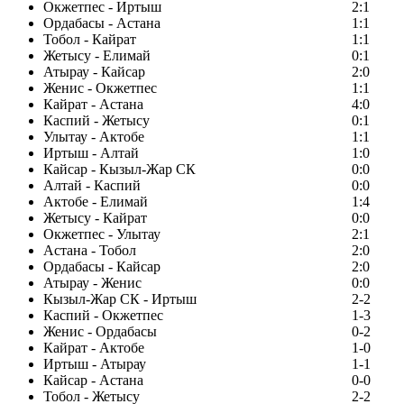
Окжетпес - Иртыш
2:1
Ордабасы - Астана
1:1
Тобол - Кайрат
1:1
Жетысу - Елимай
0:1
Атырау - Кайсар
2:0
Женис - Окжетпес
1:1
Кайрат - Астана
4:0
Каспий - Жетысу
0:1
Улытау - Актобе
1:1
Иртыш - Алтай
1:0
Кайсар - Кызыл-Жар СК
0:0
Алтай - Каспий
0:0
Актобе - Елимай
1:4
Жетысу - Кайрат
0:0
Окжетпес - Улытау
2:1
Астана - Тобол
2:0
Ордабасы - Кайсар
2:0
Атырау - Женис
0:0
Кызыл-Жар СК - Иртыш
2-2
Каспий - Окжетпес
1-3
Женис - Ордабасы
0-2
Кайрат - Актобе
1-0
Иртыш - Атырау
1-1
Кайсар - Астана
0-0
Тобол - Жетысу
2-2