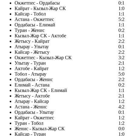
Окжетпес - Ордабасы
0:1
Кайрат - Кызыл-Жар СК
1:0
Кайсар - Тобол
1:1
Астана - Окжетпес
5:2
Ордабасы - Елимай
1:1
Туран - Женис
0:2
Кызыл-Жар СК - Актобе
1:1
Жетысу - Кайрат
2:2
Атырау - Улытау
0:1
Кайсар - Жетысу
2:2
Окжетпес - Кызыл-Жар СК
3:2
Улытау - Туран
2:1
Актобе - Кайрат
1:2
Тобол - Атырау
5:0
Ордабасы - Женис
2:2
Елимай - Астана
0:2
Кызыл-Жар СК - Елимай
1:1
Жетысу - Актобе
2:1
Атырау - Кайсар
1:2
Астана - Женис
4:2
Ордабасы - Улытау
0:1
Кайрат - Окжетпес
1:2
Туран - Тобол
1:2
Женис - Кызыл-Жар СК
0:0
Кайсар - Туран
1:0