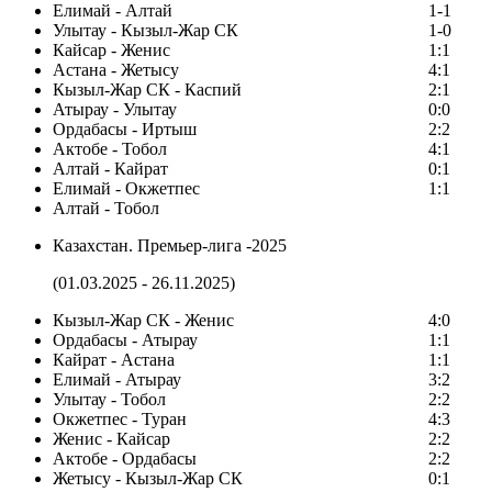
Елимай - Алтай
1-1
Улытау - Кызыл-Жар СК
1-0
Кайсар - Женис
1:1
Астана - Жетысу
4:1
Кызыл-Жар СК - Каспий
2:1
Атырау - Улытау
0:0
Ордабасы - Иртыш
2:2
Актобе - Тобол
4:1
Алтай - Кайрат
0:1
Елимай - Окжетпес
1:1
Алтай - Тобол
Казахстан. Премьер-лига -2025
(01.03.2025 - 26.11.2025)
Кызыл-Жар СК - Женис
4:0
Ордабасы - Атырау
1:1
Кайрат - Астана
1:1
Елимай - Атырау
3:2
Улытау - Тобол
2:2
Окжетпес - Туран
4:3
Женис - Кайсар
2:2
Актобе - Ордабасы
2:2
Жетысу - Кызыл-Жар СК
0:1