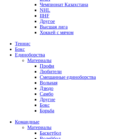
Чемпионат Казахстана
NHL
IIHF
Другое
Высшая лига
Хоккей с мячом
Теннис
Бокс
Единоборства
Материалы
Профи
Любители
Смешанные единоборства
Вольная
Дзюдо
Самбо
Другие
Бокс
Борьба
Командные
Материалы
Баскетбол
Волейбол