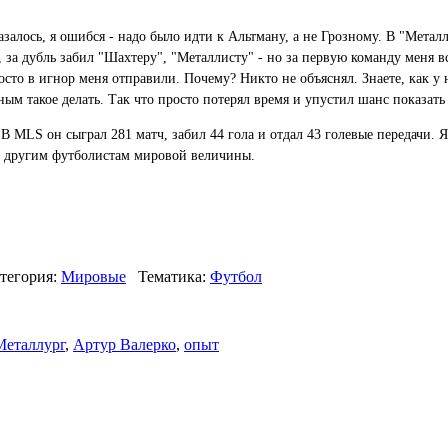
азалось, я ошибся - надо было идти к Альтману, а не Грозному. В "Метал
я, за дубль забил "Шахтеру", "Металлисту" - но за первую команду меня
то в игнор меня отправили. Почему? Никто не объяснял. Знаете, как у н
ным такое делать. Так что просто потерял время и упустил шанс показать 
 MLS он сыграл 281 матч, забил 44 гола и отдал 43 голевые передачи. Я
 и другим футболистам мировой величины.
тегория:
Мировые
Тематика:
Футбол
Металлург
,
Артур Валерко
,
опыт