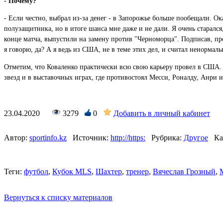
- Почему?
- Если честно, выбрал из-за денег - в Запорожье больше пообещали. Ок
полузащитника, но в итоге шанса мне даже и не дали. Я очень старалс
конце матча, выпустили на замену против "Черноморца". Подписав, прос
я говорю, да? А я ведь из США, не в теме этих дел, и считал ненормаль
Отметим, что Коваленко практически всю свою карьеру провел в США. В
звезд и в выставочных играх, где противостоял Месси, Роналду, Анри
23.04.2020
3279
0
Добавить в личный кабинет
Автор:
sportinfo.kz
Источник:
http://https:
Рубрика:
Другое
Ка
Теги:
футбол
,
Кубок MLS
,
Шахтер
,
тренер
,
Вячеслав Грозный
,
Вернуться к списку материалов