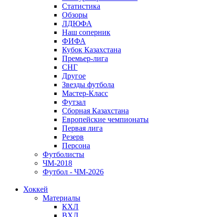
Статистика
Обзоры
ЛДЮФА
Наш соперник
ФИФА
Кубок Казахстана
Премьер-лига
СНГ
Другое
Звезды футбола
Мастер-Класс
Футзал
Сборная Казахстана
Европейские чемпионаты
Первая лига
Резерв
Персона
Футболисты
ЧМ-2018
Футбол - ЧМ-2026
Хоккей
Материалы
КХЛ
ВХЛ