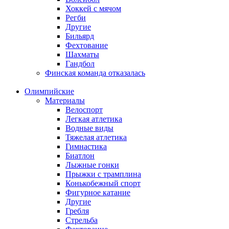
Хоккей с мячом
Регби
Другие
Бильярд
Фехтование
Шахматы
Гандбол
Финская команда отказалась
Олимпийские
Материалы
Велоспорт
Легкая атлетика
Водные виды
Тяжелая атлетика
Гимнастика
Биатлон
Лыжные гонки
Прыжки с трамплина
Конькобежный спорт
Фигурное катание
Другие
Гребля
Стрельба