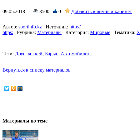
09.05.2018
3500
0
Добавить в личный кабинет
Автор:
sportinfo.kz
Источник:
http://
https:
Рубрика:
Материалы
Категория:
Мировые
Тематика:
Х
Теги:
Доус
,
хоккей
,
Барыс
,
Автомобилист
Вернуться к списку материалов
Материалы по теме