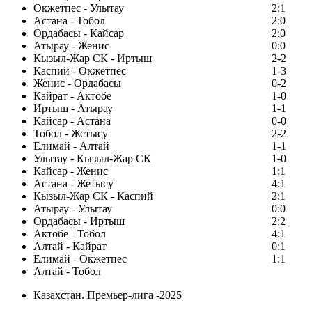
Окжетпес - Улытау
2:1
Астана - Тобол
2:0
Ордабасы - Кайсар
2:0
Атырау - Женис
0:0
Кызыл-Жар СК - Иртыш
2-2
Каспий - Окжетпес
1-3
Женис - Ордабасы
0-2
Кайрат - Актобе
1-0
Иртыш - Атырау
1-1
Кайсар - Астана
0-0
Тобол - Жетысу
2-2
Елимай - Алтай
1-1
Улытау - Кызыл-Жар СК
1-0
Кайсар - Женис
1:1
Астана - Жетысу
4:1
Кызыл-Жар СК - Каспий
2:1
Атырау - Улытау
0:0
Ордабасы - Иртыш
2:2
Актобе - Тобол
4:1
Алтай - Кайрат
0:1
Елимай - Окжетпес
1:1
Алтай - Тобол
Казахстан. Премьер-лига -2025