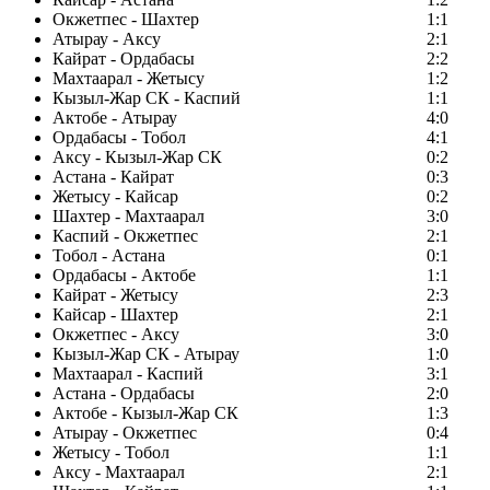
Окжетпес - Шахтер
1:1
Атырау - Аксу
2:1
Кайрат - Ордабасы
2:2
Махтаарал - Жетысу
1:2
Кызыл-Жар СК - Каспий
1:1
Актобе - Атырау
4:0
Ордабасы - Тобол
4:1
Аксу - Кызыл-Жар СК
0:2
Астана - Кайрат
0:3
Жетысу - Кайсар
0:2
Шахтер - Махтаарал
3:0
Каспий - Окжетпес
2:1
Тобол - Астана
0:1
Ордабасы - Актобе
1:1
Кайрат - Жетысу
2:3
Кайсар - Шахтер
2:1
Окжетпес - Аксу
3:0
Кызыл-Жар СК - Атырау
1:0
Махтаарал - Каспий
3:1
Астана - Ордабасы
2:0
Актобе - Кызыл-Жар СК
1:3
Атырау - Окжетпес
0:4
Жетысу - Тобол
1:1
Аксу - Махтаарал
2:1