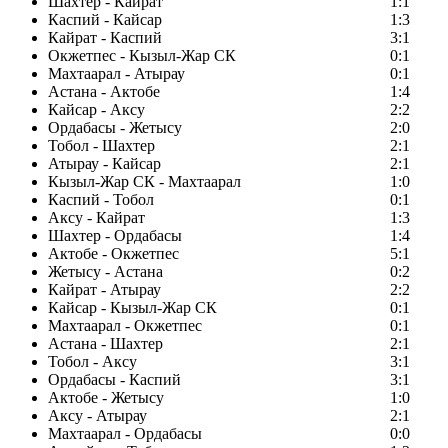
Шахтер - Кайрат
1:1
Каспий - Кайсар
1:3
Кайрат - Каспий
3:1
Окжетпес - Кызыл-Жар СК
0:1
Махтаарал - Атырау
0:1
Астана - Актобе
1:4
Кайсар - Аксу
2:2
Ордабасы - Жетысу
2:0
Тобол - Шахтер
2:1
Атырау - Кайсар
2:1
Кызыл-Жар СК - Махтаарал
1:0
Каспий - Тобол
0:1
Аксу - Кайрат
1:3
Шахтер - Ордабасы
1:4
Актобе - Окжетпес
5:1
Жетысу - Астана
0:2
Кайрат - Атырау
2:2
Кайсар - Кызыл-Жар СК
0:1
Махтаарал - Окжетпес
0:1
Астана - Шахтер
2:1
Тобол - Аксу
3:1
Ордабасы - Каспий
3:1
Актобе - Жетысу
1:0
Аксу - Атырау
2:1
Махтаарал - Ордабасы
0:0