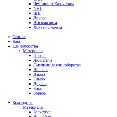
Чемпионат Казахстана
NHL
IIHF
Другое
Высшая лига
Хоккей с мячом
Теннис
Бокс
Единоборства
Материалы
Профи
Любители
Смешанные единоборства
Вольная
Дзюдо
Самбо
Другие
Бокс
Борьба
Командные
Материалы
Баскетбол
Волейбол