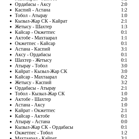
Ордабасы - Аксу
2:0
Каспий - Астана
1:2
Тобол - Атырау
1:0
Кызыл-Жар СК - Кайрат
2:1
Жетысу - Шахтер
1:3
Кайсар - Окжетпес
0:1
Актобе - Махтаарал
1:1
Окжетпес - Кайсар
0:1
Астана - Каспий
3:1
Аксу - Ордабасы
0:1
Шахтер - Жетысу
0:1
Атырау - Тобол
3:0
Кайрат - Кызыл-Жар СК
3:0
Кайсар - Махтаарал
0:2
Жетысу - Каспий
3:2
Ордабасы - Атырау
2:1
Тобол - Кызыл-Жар СК
1:0
Актобе - Шахтер
2:0
Астана - Аксу
1:0
Кайрат - Окжетпес
2:1
Кайсар - Актобе
0:1
Атырау - Астана
0:0
Кызыл-Жар СК - Ордабасы
0:1
Окжетпес - Тобол
1:2
Махтаарал - Кайрат
3:1