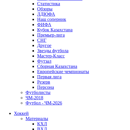
Статистика
Обзоры
ЛДЮФА
Наш соперник
ФИФА
Кубок Казахстана
Премьер-лига
СНГ
Другое
Звезды футбола
Мастер-Класс
Футзал
Сборная Казахстана
Европейские чемпионаты
Первая лига
Резерв
Персона
Футболисты
ЧМ-2018
Футбол - ЧМ-2026
Хоккей
Материалы
КХЛ
ВХЛ