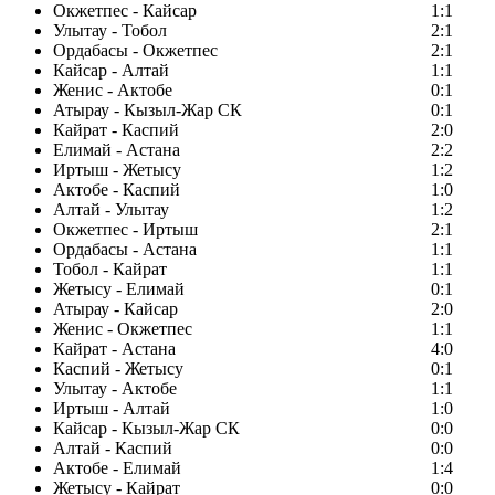
Окжетпес - Кайсар
1:1
Улытау - Тобол
2:1
Ордабасы - Окжетпес
2:1
Кайсар - Алтай
1:1
Женис - Актобе
0:1
Атырау - Кызыл-Жар СК
0:1
Кайрат - Каспий
2:0
Елимай - Астана
2:2
Иртыш - Жетысу
1:2
Актобе - Каспий
1:0
Алтай - Улытау
1:2
Окжетпес - Иртыш
2:1
Ордабасы - Астана
1:1
Тобол - Кайрат
1:1
Жетысу - Елимай
0:1
Атырау - Кайсар
2:0
Женис - Окжетпес
1:1
Кайрат - Астана
4:0
Каспий - Жетысу
0:1
Улытау - Актобе
1:1
Иртыш - Алтай
1:0
Кайсар - Кызыл-Жар СК
0:0
Алтай - Каспий
0:0
Актобе - Елимай
1:4
Жетысу - Кайрат
0:0