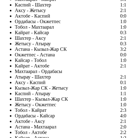
Каспий - Шахтер
1:1
Аксу - Жетысу
2:1
Актобе - Каспий
0:0
Ордабасы - Окжетпес
1:0
Тобол - Махтаарал
1:0
Кайрат - Кайсар
0:3
Шахтер - Аксу
2:1
Жетысу - Атырау
0:3
Астана - Кызыл-Жар СК
3:2
Окжетпес - Астана
0:0
Кайсар - Тобол
1:0
Кайрат - Актобе
2:1
Махтаарал - Ордабасы
Атырау - Шахтер
2:1
Аксу - Каспий
0:1
Кызыл-Жар СК - Жетысу
1:0
Каспий - Атырау
1:1
Шахтер - Кызыл-Жар СК
1:0
Жетысу - Окжетпес
1:0
Тобол - Кайрат
2:3
Ордабасы - Кайсар
4:0
Актобе - Аксу
2:1
Астана - Махтаарал
2:0
Тобол - Актобе
2:2
Кайсар - Астана
1:2