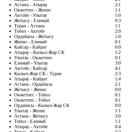
Астана - Атырау
2:1
Окжетпес - Женис
1:1
Актобе - Улытау
1:0
Жетысу - Елимай
0:3
Туран - Астана
1:1
Тобол - Актобе
2:0
Ордабасы - Жетысу
1:0
Женис - Елимай
0:1
Кайсар - Кайрат
0:0
Атырау - Кызыл-Жар СК
1:2
Улытау - Окжетпес
0:1
Елимай - Улытау
3:0
Актобе - Кайсар
4:1
Кызыл-Жар СК - Туран
2:3
Атырау - Кайрат
1:4
Астана - Ордабасы
2:1
Жетысу - Женис
0:0
Окжетпес - Тобол
0:1
Окжетпес - Тобол
0:1
Ордабасы - Кызыл-Жар СК
0:0
Улытау - Женис
1:1
Астана - Жетысу
3:0
Тобол - Елимай
1:1
Атырау - Актобе
0:4
Туран - Кайрат
1:2