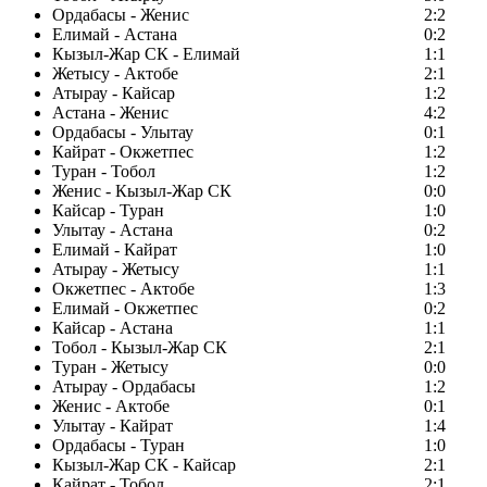
Ордабасы - Женис
2:2
Елимай - Астана
0:2
Кызыл-Жар СК - Елимай
1:1
Жетысу - Актобе
2:1
Атырау - Кайсар
1:2
Астана - Женис
4:2
Ордабасы - Улытау
0:1
Кайрат - Окжетпес
1:2
Туран - Тобол
1:2
Женис - Кызыл-Жар СК
0:0
Кайсар - Туран
1:0
Улытау - Астана
0:2
Елимай - Кайрат
1:0
Атырау - Жетысу
1:1
Окжетпес - Актобе
1:3
Елимай - Окжетпес
0:2
Кайсар - Астана
1:1
Тобол - Кызыл-Жар СК
2:1
Туран - Жетысу
0:0
Атырау - Ордабасы
1:2
Женис - Актобе
0:1
Улытау - Кайрат
1:4
Ордабасы - Туран
1:0
Кызыл-Жар СК - Кайсар
2:1
Кайрат - Тобол
2:1