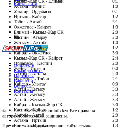
Кызыл-Жар СК - Елимай
0:1
Карта сайта
Астана - Женис
1:0
Улытау - Ордабасы
0:1
Иртыш - Кайсар
1:2
Тобол - Алтай
3:1
Есть идея?
Окжетпес - Кайрат
1:3
Сообщить о мероприятии
Елимай - Кызыл-Жар СК
2:0
Каспий - Атырау
Перейти на старый сайт
2:0
Жетысу - Актобе
1:0
Елимай - Атырау
1:2
Кайрат - Окжетпес
5:0
Кызыл-Жар СК - Кайрат
2:4
Ордабасы - Каспий
2:0
О проекте
Женис - Иртыш
0:0
Команда сайта
Актобе - Астана
2:0
Партнеры
Окжетпес - Тобол
2:1
Вакансии
Кайсар - Улытау
0:0
Вопросы
Алтай - Жетысу
3:3
Контакты
Алтай - Жетысу
3:3
Алтай - Жетысу
3:3
Кайрат - Кызыл-Жар СК
3:0
Каспий - Кайсар
1:2
©
Copyright
© 2025 «Sportinfo.kz» Все права на
Актобе - Алтай
2:0
авторские материалы защищены.
Астана - Иртыш
2:0
Елимай - Ордабасы
1:3
При использовании материалов сайта ссылка