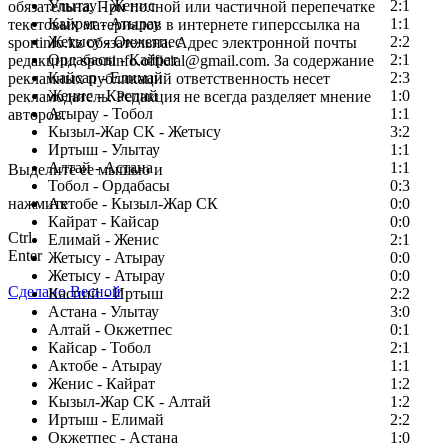
Улытау - Женис
2:1
обязательна. При полной или частичной перепечатке
Кайрат - Атырау
1:1
текстовых материалов в интернете гиперссылка на
Жетысу - Окжетпес
2:2
sportinfo.kz обязательна. Адрес электронной почты
Ордабасы - Кайрат
2:1
редакции: sportinfo.official@gmail.com. За содержание
Кайсар - Елимай
2:3
рекламных публикаций ответственность несет
Женис - Каспий
1:0
рекламодатель. Редакция не всегда разделяет мнение
Атырау - Тобол
1:1
авторов.
Кызыл-Жар СК - Жетысу
3:2
Заметили ошибку в тексте?
Иртыш - Улытау
1:1
Алтай - Астана
1:1
Выделите ее мышью и
Тобол - Ордабасы
0:3
нажмите
Актобе - Кызыл-Жар СК
0:0
Кайрат - Кайсар
0:0
Ctrl
Елимай - Женис
2:1
Enter
Жетысу - Атырау
0:0
Жетысу - Атырау
0:0
Сделано Весной
Каспий - Иртыш
2:2
Астана - Улытау
3:0
Алтай - Окжетпес
0:1
Кайсар - Тобол
2:1
Актобе - Атырау
1:1
Женис - Кайрат
1:2
Кызыл-Жар СК - Алтай
1:2
Иртыш - Елимай
2:2
Окжетпес - Астана
1:0