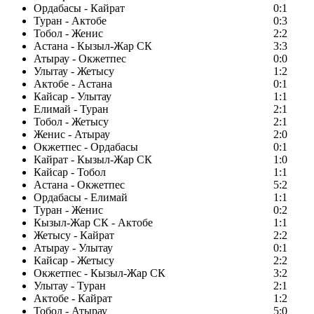
Ордабасы - Кайрат
0:1
Туран - Актобе
0:3
Тобол - Женис
2:2
Астана - Кызыл-Жар СК
3:3
Атырау - Окжетпес
0:0
Улытау - Жетысу
1:2
Актобе - Астана
0:1
Кайсар - Улытау
1:1
Елимай - Туран
2:1
Тобол - Жетысу
2:1
Женис - Атырау
2:0
Окжетпес - Ордабасы
0:1
Кайрат - Кызыл-Жар СК
1:0
Кайсар - Тобол
1:1
Астана - Окжетпес
5:2
Ордабасы - Елимай
1:1
Туран - Женис
0:2
Кызыл-Жар СК - Актобе
1:1
Жетысу - Кайрат
2:2
Атырау - Улытау
0:1
Кайсар - Жетысу
2:2
Окжетпес - Кызыл-Жар СК
3:2
Улытау - Туран
2:1
Актобе - Кайрат
1:2
Тобол - Атырау
5:0