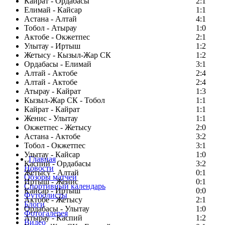
Кайрат - Ордабасы
2:1
Елимай - Кайсар
1:1
Астана - Алтай
4:1
Тобол - Атырау
1:0
Актобе - Окжетпес
2:1
Улытау - Иртыш
1:2
Жетысу - Кызыл-Жар СК
1:2
Ордабасы - Елимай
3:1
Алтай - Актобе
2:4
Алтай - Актобе
2:4
Атырау - Кайрат
1:3
Кызыл-Жар СК - Тобол
1:1
Кайрат - Кайрат
1:1
Женис - Улытау
1:1
Окжетпес - Жетысу
2:0
Астана - Актобе
3:2
Тобол - Окжетпес
3:1
Улытау - Кайсар
1:0
Главная
Каспий - Ордабасы
3:2
Новости
Жетысу - Алтай
0:1
Обзоры матчей
Иртыш - Женис
0:1
Спортивный календарь
Кайсар - Иртыш
0:0
Футболисты
Актобе - Жетысу
2:1
Блоги
Ордабасы - Улытау
1:0
Фотогалерея
Атырау - Каспий
1:2
Видео