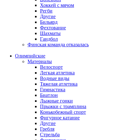
Хоккей с мячом
Регби
Другие
Бильярд
Фехтование
Шахматы
Гандбол
Финская команда отказалась
Олимпийские
Материалы
Велоспорт
Легкая атлетика
Водные виды
Тяжелая атлетика
Гимнастика
Биатлон
Лыжные гонки
Прыжки с трамплина
Конькобежный спорт
Фигурное катание
Другие
Гребля
Стрельба