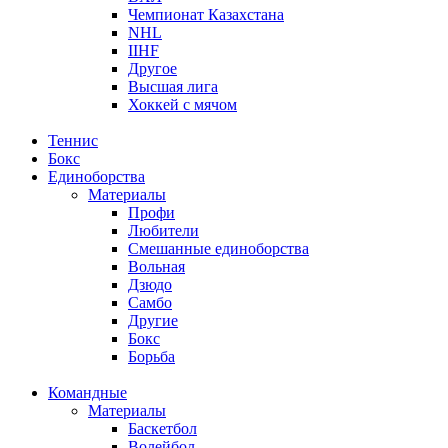
Чемпионат Казахстана
NHL
IIHF
Другое
Высшая лига
Хоккей с мячом
Теннис
Бокс
Единоборства
Материалы
Профи
Любители
Смешанные единоборства
Вольная
Дзюдо
Самбо
Другие
Бокс
Борьба
Командные
Материалы
Баскетбол
Волейбол