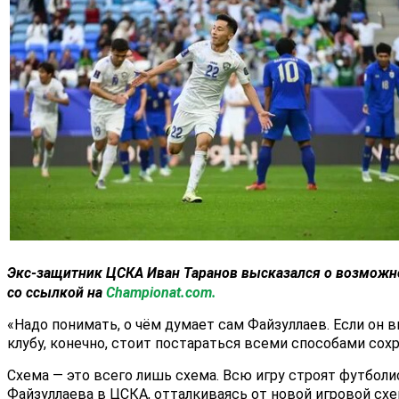
Экс-защитник
ЦСКА
Иван Таранов
высказался о возможно
со ссылкой на
Championat.com.
«Надо понимать, о чём думает сам Файзуллаев. Если он в
клубу, конечно, стоит постараться всеми способами сох
Схема — это всего лишь схема. Всю игру строят футбол
Файзуллаева в ЦСКА, отталкиваясь от новой игровой схе