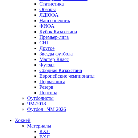
Статистика
Обзоры
ЛДЮФА
Наш соперник
ФИФА
Кубок Казахстана
Премьер-лига
СНГ
Другое
Звезды футбола
Мастер-Класс
Футзал
Сборная Казахстана
Европейские чемпионаты
Первая лига
Резерв
Персона
Футболисты
ЧМ-2018
Футбол - ЧМ-2026
Хоккей
Материалы
КХЛ
ВХЛ