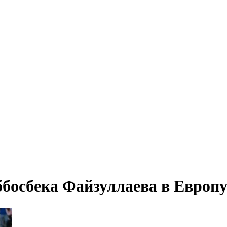
ббосбека Файзуллаева в Европ