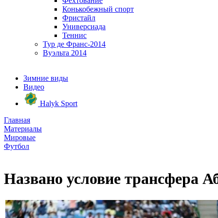
Фехтование
Конькобежный спорт
Фристайл
Универсиада
Теннис
Тур де Франс-2014
Вуэльта 2014
Зимние виды
Видео
Halyk Sport
Главная
Материалы
Мировые
Футбол
Названо условие трансфера А