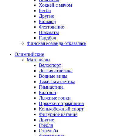
Хоккей с мячом
Регби
Другие
Бильярд
Фехтование
Шахматы
Гандбол
Финская команда отказалась
Олимпийские
Материалы
Велоспорт
Легкая атлетика
Водные виды
Тяжелая атлетика
Гимнастика
Биатлон
Лыжные гонки
Прыжки с трамплина
Конькобежный спорт
Фигурное катание
Другие
Гребля
Стрельба