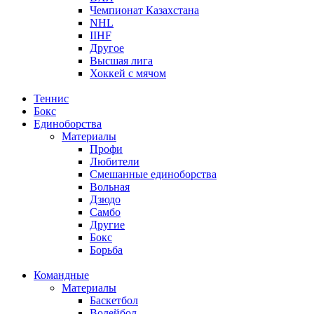
Чемпионат Казахстана
NHL
IIHF
Другое
Высшая лига
Хоккей с мячом
Теннис
Бокс
Единоборства
Материалы
Профи
Любители
Смешанные единоборства
Вольная
Дзюдо
Самбо
Другие
Бокс
Борьба
Командные
Материалы
Баскетбол
Волейбол