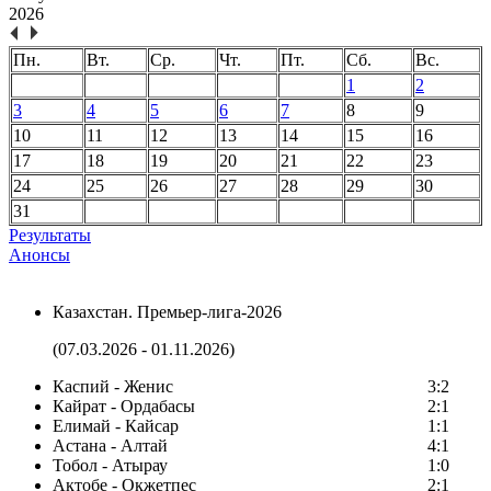
2026
Пн.
Вт.
Ср.
Чт.
Пт.
Сб.
Вс.
1
2
3
4
5
6
7
8
9
10
11
12
13
14
15
16
17
18
19
20
21
22
23
24
25
26
27
28
29
30
31
Результаты
Анонсы
Казахстан. Премьер-лига-2026
(07.03.2026 - 01.11.2026)
Каспий - Женис
3:2
Кайрат - Ордабасы
2:1
Елимай - Кайсар
1:1
Астана - Алтай
4:1
Тобол - Атырау
1:0
Актобе - Окжетпес
2:1