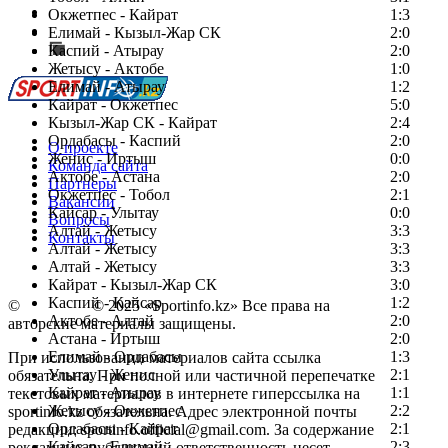
Есть идея?
Окжетпес - Кайрат
1:3
Сообщить о мероприятии
Елимай - Кызыл-Жар СК
2:0
Каспий - Атырау
Перейти на старый сайт
2:0
Жетысу - Актобе
1:0
Елимай - Атырау
1:2
Кайрат - Окжетпес
5:0
Кызыл-Жар СК - Кайрат
2:4
Ордабасы - Каспий
2:0
О проекте
Женис - Иртыш
0:0
Команда сайта
Актобе - Астана
2:0
Партнеры
Окжетпес - Тобол
2:1
Вакансии
Кайсар - Улытау
0:0
Вопросы
Алтай - Жетысу
3:3
Контакты
Алтай - Жетысу
3:3
Алтай - Жетысу
3:3
Кайрат - Кызыл-Жар СК
3:0
Каспий - Кайсар
1:2
©
Copyright
© 2025 «Sportinfo.kz» Все права на
Актобе - Алтай
2:0
авторские материалы защищены.
Астана - Иртыш
2:0
Елимай - Ордабасы
1:3
При использовании материалов сайта ссылка
Улытау - Женис
2:1
обязательна. При полной или частичной перепечатке
Кайрат - Атырау
1:1
текстовых материалов в интернете гиперссылка на
Жетысу - Окжетпес
2:2
sportinfo.kz обязательна. Адрес электронной почты
Ордабасы - Кайрат
2:1
редакции: sportinfo.official@gmail.com. За содержание
Кайсар - Елимай
2:3
рекламных публикаций ответственность несет