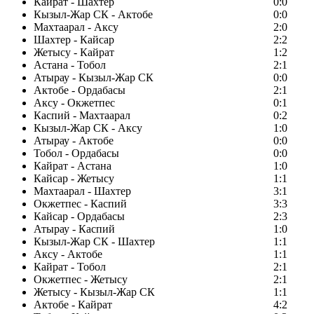
Кайрат - Шахтер
0:0
Кызыл-Жар СК - Актобе
0:0
Махтаарал - Аксу
2:0
Шахтер - Кайсар
2:2
Жетысу - Кайрат
1:2
Астана - Тобол
2:1
Атырау - Кызыл-Жар СК
0:0
Актобе - Ордабасы
2:1
Аксу - Окжетпес
0:1
Каспий - Махтаарал
0:2
Кызыл-Жар СК - Аксу
1:0
Атырау - Актобе
0:0
Тобол - Ордабасы
0:0
Кайрат - Астана
1:0
Кайсар - Жетысу
1:1
Махтаарал - Шахтер
3:1
Окжетпес - Каспий
3:3
Кайсар - Ордабасы
2:3
Атырау - Каспий
1:0
Кызыл-Жар СК - Шахтер
1:1
Аксу - Актобе
1:1
Кайрат - Тобол
2:1
Окжетпес - Жетысу
2:1
Жетысу - Кызыл-Жар СК
1:1
Актобе - Кайрат
4:2