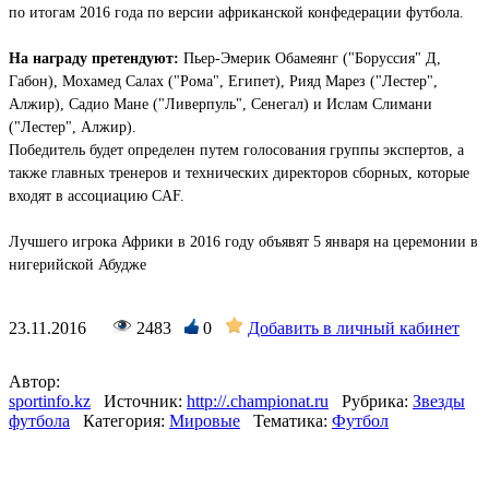
по итогам 2016 года по версии африканской конфедерации футбола.
На награду претендуют:
Пьер-Эмерик Обамеянг ("Боруссия" Д,
Габон), Мохамед Салах ("Рома", Египет), Рияд Марез ("Лестер",
Алжир), Садио Мане ("Ливерпуль", Сенегал) и Ислам Слимани
("Лестер", Алжир).
Победитель будет определен путем голосования группы экспертов, а
также главных тренеров и технических директоров сборных, которые
входят в ассоциацию CAF.
Лучшего игрока Африки в 2016 году объявят 5 января на церемонии в
нигерийской Абудже
23.11.2016
2483
0
Добавить в личный кабинет
Автор:
sportinfo.kz
Источник:
http://.championat.ru
Рубрика:
Звезды
футбола
Категория:
Мировые
Тематика:
Футбол