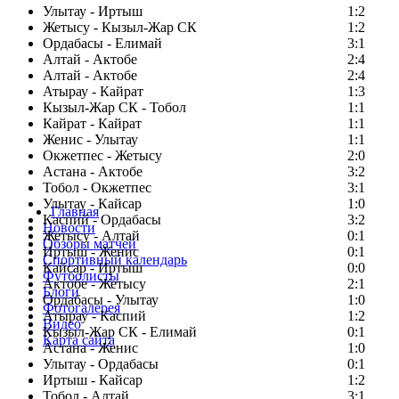
Улытау - Иртыш
1:2
Жетысу - Кызыл-Жар СК
1:2
Ордабасы - Елимай
3:1
Алтай - Актобе
2:4
Алтай - Актобе
2:4
Атырау - Кайрат
1:3
Кызыл-Жар СК - Тобол
1:1
Кайрат - Кайрат
1:1
Женис - Улытау
1:1
Окжетпес - Жетысу
2:0
Астана - Актобе
3:2
Тобол - Окжетпес
3:1
Улытау - Кайсар
1:0
Главная
Каспий - Ордабасы
3:2
Новости
Жетысу - Алтай
0:1
Обзоры матчей
Иртыш - Женис
0:1
Спортивный календарь
Кайсар - Иртыш
0:0
Футболисты
Актобе - Жетысу
2:1
Блоги
Ордабасы - Улытау
1:0
Фотогалерея
Атырау - Каспий
1:2
Видео
Кызыл-Жар СК - Елимай
0:1
Карта сайта
Астана - Женис
1:0
Улытау - Ордабасы
0:1
Иртыш - Кайсар
1:2
Тобол - Алтай
3:1