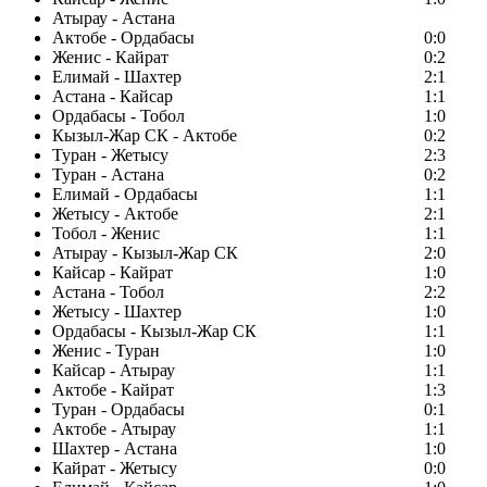
Атырау - Астана
Актобе - Ордабасы
0:0
Женис - Кайрат
0:2
Елимай - Шахтер
2:1
Астана - Кайсар
1:1
Ордабасы - Тобол
1:0
Кызыл-Жар СК - Актобе
0:2
Туран - Жетысу
2:3
Туран - Астана
0:2
Елимай - Ордабасы
1:1
Жетысу - Актобе
2:1
Тобол - Женис
1:1
Атырау - Кызыл-Жар СК
2:0
Кайсар - Кайрат
1:0
Астана - Тобол
2:2
Жетысу - Шахтер
1:0
Ордабасы - Кызыл-Жар СК
1:1
Женис - Туран
1:0
Кайсар - Атырау
1:1
Актобе - Кайрат
1:3
Туран - Ордабасы
0:1
Актобе - Атырау
1:1
Шахтер - Астана
1:0
Кайрат - Жетысу
0:0