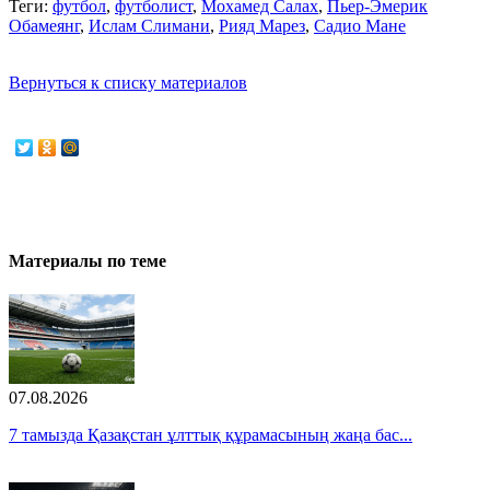
Теги:
футбол
,
футболист
,
Мохамед Салах
,
Пьер-Эмерик
Обамеянг
,
Ислам Слимани
,
Рияд Марез
,
Садио Мане
Вернуться к списку материалов
Материалы по теме
07.08.2026
7 тамызда Қазақстан ұлттық құрамасының жаңа бас...