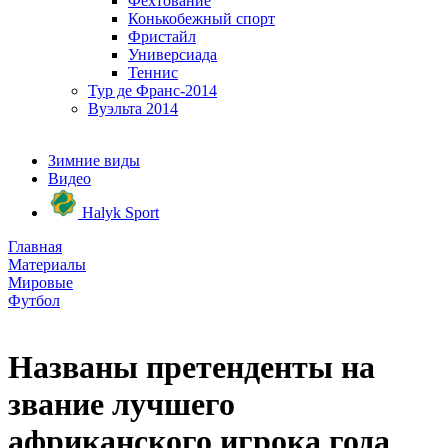
Фехтование
Конькобежный спорт
Фристайл
Универсиада
Теннис
Тур де Франс-2014
Вуэльта 2014
Зимние виды
Видео
Halyk Sport
Главная
Материалы
Мировые
Футбол
Названы претенденты на
звание лучшего
африканского игрока года