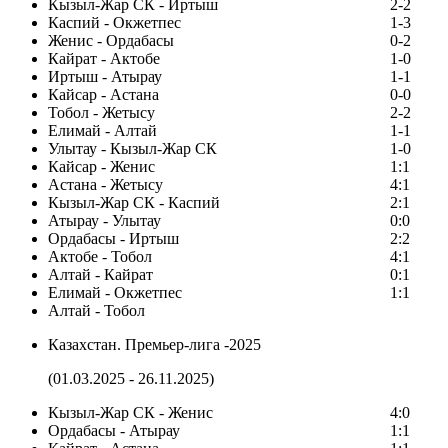
Кызыл-Жар СК - Иртыш
2-2
Каспий - Окжетпес
1-3
Женис - Ордабасы
0-2
Кайрат - Актобе
1-0
Иртыш - Атырау
1-1
Кайсар - Астана
0-0
Тобол - Жетысу
2-2
Елимай - Алтай
1-1
Улытау - Кызыл-Жар СК
1-0
Кайсар - Женис
1:1
Астана - Жетысу
4:1
Кызыл-Жар СК - Каспий
2:1
Атырау - Улытау
0:0
Ордабасы - Иртыш
2:2
Актобе - Тобол
4:1
Алтай - Кайрат
0:1
Елимай - Окжетпес
1:1
Алтай - Тобол
Казахстан. Премьер-лига -2025
(01.03.2025 - 26.11.2025)
Кызыл-Жар СК - Женис
4:0
Ордабасы - Атырау
1:1