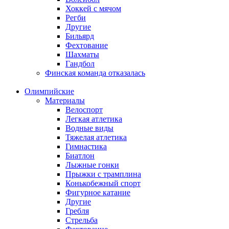
Хоккей с мячом
Регби
Другие
Бильярд
Фехтование
Шахматы
Гандбол
Финская команда отказалась
Олимпийские
Материалы
Велоспорт
Легкая атлетика
Водные виды
Тяжелая атлетика
Гимнастика
Биатлон
Лыжные гонки
Прыжки с трамплина
Конькобежный спорт
Фигурное катание
Другие
Гребля
Стрельба