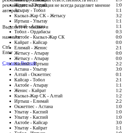
Женис - Каспий
1:0
рекламодатель. Редакция не всегда разделяет мнение
Атырау - Тобол
1:1
авторов.
Кызыл-Жар СК - Жетысу
3:2
Заметили ошибку в тексте?
Иртыш - Улытау
1:1
Алтай - Астана
1:1
Выделите ее мышью и
Тобол - Ордабасы
0:3
нажмите
Актобе - Кызыл-Жар СК
0:0
Кайрат - Кайсар
0:0
Ctrl
Елимай - Женис
2:1
Enter
Жетысу - Атырау
0:0
Жетысу - Атырау
0:0
Сделано Весной
Каспий - Иртыш
2:2
Астана - Улытау
3:0
Алтай - Окжетпес
0:1
Кайсар - Тобол
2:1
Актобе - Атырау
1:1
Женис - Кайрат
1:2
Кызыл-Жар СК - Алтай
1:2
Иртыш - Елимай
2:2
Окжетпес - Астана
1:0
Улытау - Каспий
1:0
Улытау - Каспий
1:0
Актобе - Кайсар
3:0
Улытау - Кайрат
1:1