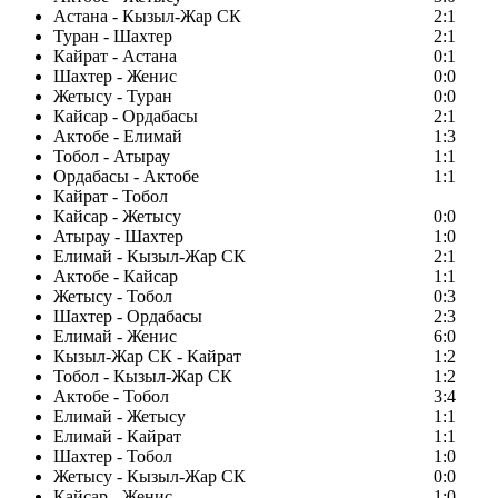
Астана - Кызыл-Жар СК
2:1
Туран - Шахтер
2:1
Кайрат - Астана
0:1
Шахтер - Женис
0:0
Жетысу - Туран
0:0
Кайсар - Ордабасы
2:1
Актобе - Елимай
1:3
Тобол - Атырау
1:1
Ордабасы - Актобе
1:1
Кайрат - Тобол
Кайсар - Жетысу
0:0
Атырау - Шахтер
1:0
Елимай - Кызыл-Жар СК
2:1
Актобе - Кайсар
1:1
Жетысу - Тобол
0:3
Шахтер - Ордабасы
2:3
Елимай - Женис
6:0
Кызыл-Жар СК - Кайрат
1:2
Тобол - Кызыл-Жар СК
1:2
Актобе - Тобол
3:4
Елимай - Жетысу
1:1
Елимай - Кайрат
1:1
Шахтер - Тобол
1:0
Жетысу - Кызыл-Жар СК
0:0
Кайсар - Женис
1:0