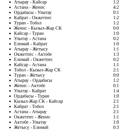
Атырау - Кайсар
1:2
Астана - Женис
4:2
Ордабасы - Улытау
0:1
Кайрат - Окжетпес
1:2
Туран - Тобол
1:2
Женис - Кызыл-Жар СК
0:0
Кайсар - Туран
1:0
Улытау - Астана
0:2
Елимай - Кайрат
1:0
Атырау - Жетысу
1:1
Окжетпес - Актобе
1:3
Елимай - Окжетпес
0:2
Кайсар - Астана
1:1
Тобол - Кызыл-Жар СК
2:1
Туран - Жетысу
0:0
Атырау - Ордабасы
1:2
Женис - Актобе
0:1
Улытау - Кайрат
1:4
Ордабасы - Туран
1:0
Кызыл-Жар СК - Кайсар
2:1
Кайрат - Тобол
2:1
Астана - Атырау
2:1
Окжетпес - Женис
1:1
Актобе - Улытау
1:0
Жетысу - Елимай
0:3