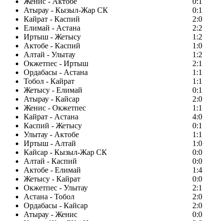
Женис - Актобе
0:1
Атырау - Кызыл-Жар СК
0:1
Кайрат - Каспий
2:0
Елимай - Астана
2:2
Иртыш - Жетысу
1:2
Актобе - Каспий
1:0
Алтай - Улытау
1:2
Окжетпес - Иртыш
2:1
Ордабасы - Астана
1:1
Тобол - Кайрат
1:1
Жетысу - Елимай
0:1
Атырау - Кайсар
2:0
Женис - Окжетпес
1:1
Кайрат - Астана
4:0
Каспий - Жетысу
0:1
Улытау - Актобе
1:1
Иртыш - Алтай
1:0
Кайсар - Кызыл-Жар СК
0:0
Алтай - Каспий
0:0
Актобе - Елимай
1:4
Жетысу - Кайрат
0:0
Окжетпес - Улытау
2:1
Астана - Тобол
2:0
Ордабасы - Кайсар
2:0
Атырау - Женис
0:0