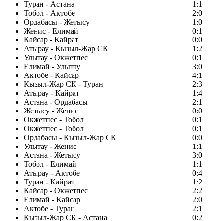
Туран - Астана
1:1
Тобол - Актобе
2:0
Ордабасы - Жетысу
1:0
Женис - Елимай
0:1
Кайсар - Кайрат
0:0
Атырау - Кызыл-Жар СК
1:2
Улытау - Окжетпес
0:1
Елимай - Улытау
3:0
Актобе - Кайсар
4:1
Кызыл-Жар СК - Туран
2:3
Атырау - Кайрат
1:4
Астана - Ордабасы
2:1
Жетысу - Женис
0:0
Окжетпес - Тобол
0:1
Окжетпес - Тобол
0:1
Ордабасы - Кызыл-Жар СК
0:0
Улытау - Женис
1:1
Астана - Жетысу
3:0
Тобол - Елимай
1:1
Атырау - Актобе
0:4
Туран - Кайрат
1:2
Кайсар - Окжетпес
2:2
Елимай - Кайсар
2:0
Актобе - Туран
2:1
Кызыл-Жар СК - Астана
0:2