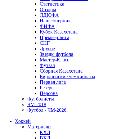
Статистика
Обзоры
ЛДЮФА
Наш соперник
ФИФА
Кубок Казахстана
Премьер-лига
СНГ
Другое
Звезды футбола
Мастер-Класс
Футзал
Сборная Казахстана
Европейские чемпионаты
Первая лига
Резерв
Персона
Футболисты
ЧМ-2018
Футбол - ЧМ-2026
Хоккей
Материалы
КХЛ
ВХЛ