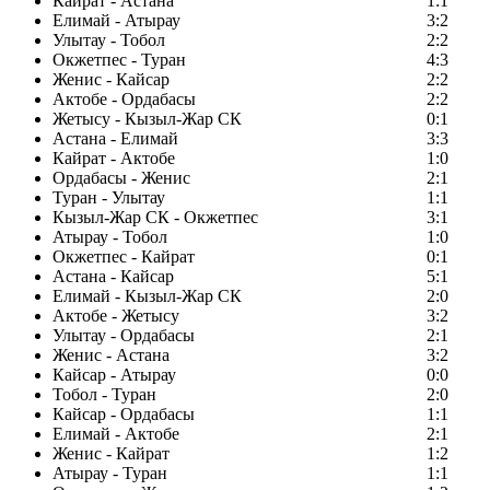
Кайрат - Астана
1:1
Елимай - Атырау
3:2
Улытау - Тобол
2:2
Окжетпес - Туран
4:3
Женис - Кайсар
2:2
Актобе - Ордабасы
2:2
Жетысу - Кызыл-Жар СК
0:1
Астана - Елимай
3:3
Кайрат - Актобе
1:0
Ордабасы - Женис
2:1
Туран - Улытау
1:1
Кызыл-Жар СК - Окжетпес
3:1
Атырау - Тобол
1:0
Окжетпес - Кайрат
0:1
Астана - Кайсар
5:1
Елимай - Кызыл-Жар СК
2:0
Актобе - Жетысу
3:2
Улытау - Ордабасы
2:1
Женис - Астана
3:2
Кайсар - Атырау
0:0
Тобол - Туран
2:0
Кайсар - Ордабасы
1:1
Елимай - Актобе
2:1
Женис - Кайрат
1:2
Атырау - Туран
1:1