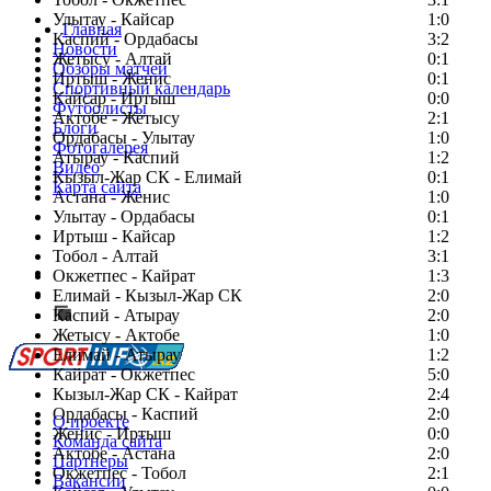
Улытау - Кайсар
1:0
Главная
Каспий - Ордабасы
3:2
Новости
Жетысу - Алтай
0:1
Обзоры матчей
Иртыш - Женис
0:1
Спортивный календарь
Кайсар - Иртыш
0:0
Футболисты
Актобе - Жетысу
2:1
Блоги
Ордабасы - Улытау
1:0
Фотогалерея
Атырау - Каспий
1:2
Видео
Кызыл-Жар СК - Елимай
0:1
Карта сайта
Астана - Женис
1:0
Улытау - Ордабасы
0:1
Иртыш - Кайсар
1:2
Тобол - Алтай
3:1
Есть идея?
Окжетпес - Кайрат
1:3
Сообщить о мероприятии
Елимай - Кызыл-Жар СК
2:0
Каспий - Атырау
Перейти на старый сайт
2:0
Жетысу - Актобе
1:0
Елимай - Атырау
1:2
Кайрат - Окжетпес
5:0
Кызыл-Жар СК - Кайрат
2:4
Ордабасы - Каспий
2:0
О проекте
Женис - Иртыш
0:0
Команда сайта
Актобе - Астана
2:0
Партнеры
Окжетпес - Тобол
2:1
Вакансии