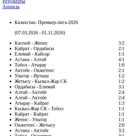
Результаты
Анонсы
Казахстан. Премьер-лига-2026
(07.03.2026 - 01.11.2026)
Каспий - Женис
3:2
Кайрат - Ордабасы
2:1
Елимай - Кайсар
1:1
Астана - Алтай
4:1
Тобол - Атырау
1:0
Актобе - Окжетпес
2:1
Улытау - Иртыш
1:2
Жетысу - Кызыл-Жар СК
1:2
Ордабасы - Елимай
3:1
Алтай - Актобе
2:4
Алтай - Актобе
2:4
Атырау - Кайрат
1:3
Кызыл-Жар СК - Тобол
1:1
Кайрат - Кайрат
1:1
Женис - Улытау
1:1
Окжетпес - Жетысу
2:0
Астана - Актобе
3:2
Тобол - Окжетпес
3:1