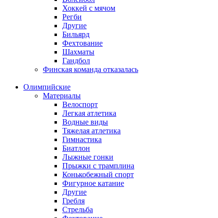
Хоккей с мячом
Регби
Другие
Бильярд
Фехтование
Шахматы
Гандбол
Финская команда отказалась
Олимпийские
Материалы
Велоспорт
Легкая атлетика
Водные виды
Тяжелая атлетика
Гимнастика
Биатлон
Лыжные гонки
Прыжки с трамплина
Конькобежный спорт
Фигурное катание
Другие
Гребля
Стрельба