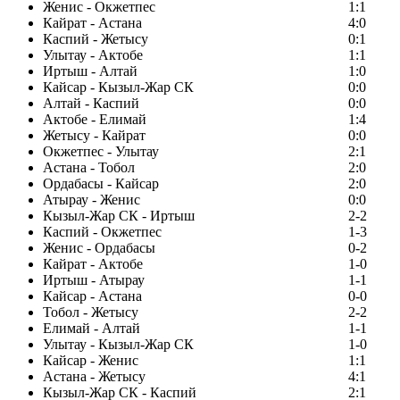
Женис - Окжетпес
1:1
Кайрат - Астана
4:0
Каспий - Жетысу
0:1
Улытау - Актобе
1:1
Иртыш - Алтай
1:0
Кайсар - Кызыл-Жар СК
0:0
Алтай - Каспий
0:0
Актобе - Елимай
1:4
Жетысу - Кайрат
0:0
Окжетпес - Улытау
2:1
Астана - Тобол
2:0
Ордабасы - Кайсар
2:0
Атырау - Женис
0:0
Кызыл-Жар СК - Иртыш
2-2
Каспий - Окжетпес
1-3
Женис - Ордабасы
0-2
Кайрат - Актобе
1-0
Иртыш - Атырау
1-1
Кайсар - Астана
0-0
Тобол - Жетысу
2-2
Елимай - Алтай
1-1
Улытау - Кызыл-Жар СК
1-0
Кайсар - Женис
1:1
Астана - Жетысу
4:1
Кызыл-Жар СК - Каспий
2:1