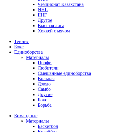
Чемпионат Казахстана
NHL
IIHF
Другое
Высшая лига
Хоккей с мячом
Теннис
Бокс
Единоборства
Материалы
Профи
Любители
Смешанные единоборства
Вольная
Дзюдо
Самбо
Другие
Бокс
Борьба
Командные
Материалы
Баскетбол
Волейбол