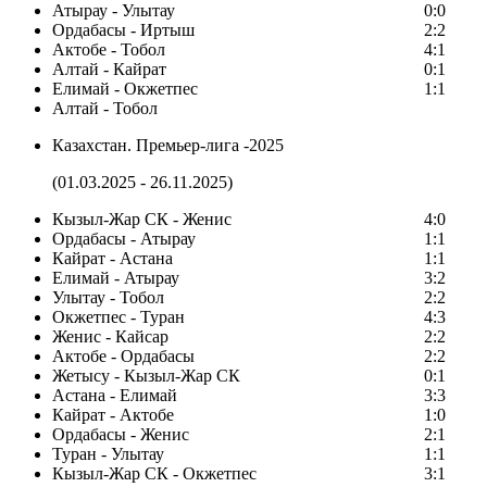
Атырау - Улытау
0:0
Ордабасы - Иртыш
2:2
Актобе - Тобол
4:1
Алтай - Кайрат
0:1
Елимай - Окжетпес
1:1
Алтай - Тобол
Казахстан. Премьер-лига -2025
(01.03.2025 - 26.11.2025)
Кызыл-Жар СК - Женис
4:0
Ордабасы - Атырау
1:1
Кайрат - Астана
1:1
Елимай - Атырау
3:2
Улытау - Тобол
2:2
Окжетпес - Туран
4:3
Женис - Кайсар
2:2
Актобе - Ордабасы
2:2
Жетысу - Кызыл-Жар СК
0:1
Астана - Елимай
3:3
Кайрат - Актобе
1:0
Ордабасы - Женис
2:1
Туран - Улытау
1:1
Кызыл-Жар СК - Окжетпес
3:1