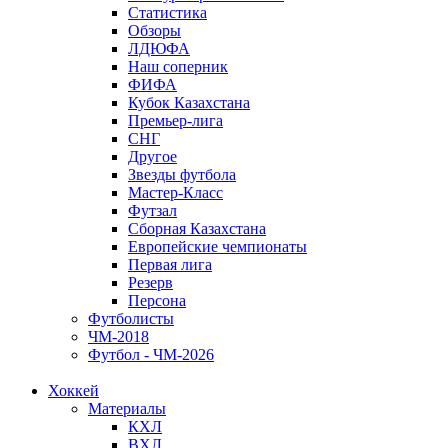
Статистика
Обзоры
ЛДЮФА
Наш соперник
ФИФА
Кубок Казахстана
Премьер-лига
СНГ
Другое
Звезды футбола
Мастер-Класс
Футзал
Сборная Казахстана
Европейские чемпионаты
Первая лига
Резерв
Персона
Футболисты
ЧМ-2018
Футбол - ЧМ-2026
Хоккей
Материалы
КХЛ
ВХЛ