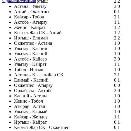
Сделано Весной
Каспий - Иртыш
2:2
Астана - Улытау
3:0
Алтай - Окжетпес
0:1
Кайсар - Тобол
2:1
Актобе - Атырау
1:1
Женис - Кайрат
1:2
Кызыл-Жар СК - Алтай
1:2
Иртыш - Елимай
2:2
Окжетпес - Астана
1:0
Улытау - Каспий
1:0
Улытау - Каспий
1:0
Актобе - Кайсар
3:0
Улытау - Кайрат
1:1
Тобол - Иртыш
1:0
Астана - Кызыл-Жар СК
2:1
Елимай - Каспий
0:1
Окжетпес - Атырау
0:0
Ордабасы - Актобе
2:0
Каспий - Астана
1:0
Женис - Тобол
1:0
Атырау - Алтай
1:0
Улытау - Елимай
1:0
Кайсар - Жетысу
1:1
Иртыш - Кайрат
0:1
Кызыл-Жар СК - Окжетпес
0:1