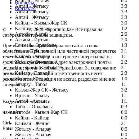
Кайсар - Улытау
0:0
Вопросы
Алтай - Жетысу
3:3
Контакты
Алтай - Жетысу
3:3
Алтай - Жетысу
3:3
Кайрат - Кызыл-Жар СК
3:0
Каспий - Кайсар
1:2
©
Copyright
© 2025 «Sportinfo.kz» Все права на
Актобе - Алтай
2:0
авторские материалы защищены.
Астана - Иртыш
2:0
Елимай - Ордабасы
1:3
При использовании материалов сайта ссылка
Улытау - Женис
2:1
обязательна. При полной или частичной перепечатке
Кайрат - Атырау
1:1
текстовых материалов в интернете гиперссылка на
Жетысу - Окжетпес
2:2
sportinfo.kz обязательна. Адрес электронной почты
Ордабасы - Кайрат
2:1
редакции: sportinfo.official@gmail.com. За содержание
Кайсар - Елимай
2:3
рекламных публикаций ответственность несет
Женис - Каспий
1:0
рекламодатель. Редакция не всегда разделяет мнение
Атырау - Тобол
1:1
авторов.
Кызыл-Жар СК - Жетысу
3:2
Заметили ошибку в тексте?
Иртыш - Улытау
1:1
Алтай - Астана
1:1
Выделите ее мышью и
Тобол - Ордабасы
0:3
нажмите
Актобе - Кызыл-Жар СК
0:0
Кайрат - Кайсар
0:0
Ctrl
Елимай - Женис
2:1
Enter
Жетысу - Атырау
0:0
Жетысу - Атырау
0:0