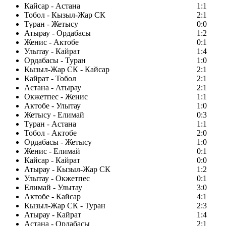
Кайсар - Астана
1:1
Тобол - Кызыл-Жар СК
2:1
Туран - Жетысу
0:0
Атырау - Ордабасы
1:2
Женис - Актобе
0:1
Улытау - Кайрат
1:4
Ордабасы - Туран
1:0
Кызыл-Жар СК - Кайсар
2:1
Кайрат - Тобол
2:1
Астана - Атырау
2:1
Окжетпес - Женис
1:1
Актобе - Улытау
1:0
Жетысу - Елимай
0:3
Туран - Астана
1:1
Тобол - Актобе
2:0
Ордабасы - Жетысу
1:0
Женис - Елимай
0:1
Кайсар - Кайрат
0:0
Атырау - Кызыл-Жар СК
1:2
Улытау - Окжетпес
0:1
Елимай - Улытау
3:0
Актобе - Кайсар
4:1
Кызыл-Жар СК - Туран
2:3
Атырау - Кайрат
1:4
Астана - Ордабасы
2:1