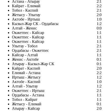
Астана - Атырау
2:1
Кайрат - Елимай
2:2
Тобол - Каспий
2:1
Жетысу - Улытау
2:0
Актобе - Иртыш
1:0
Кызыл-Жар СК - Ордабасы
1:2
Алтай - Женис
0:0
Окжетпес - Кайсар
1:1
Окжетпес - Кайсар
1:1
Окжетпес - Кайсар
1:1
Улытау - Тобол
2:1
Ордабасы - Окжетпес
2:1
Кайсар - Алтай
1:1
Женис - Актобе
0:1
Атырау - Кызыл-Жар СК
0:1
Кайрат - Каспий
2:0
Елимай - Астана
2:2
Иртыш - Жетысу
1:2
Актобе - Каспий
1:0
Алтай - Улытау
1:2
Окжетпес - Иртыш
2:1
Ордабасы - Астана
1:1
Тобол - Кайрат
1:1
Жетысу - Елимай
0:1
Атырау - Кайсар
2:0