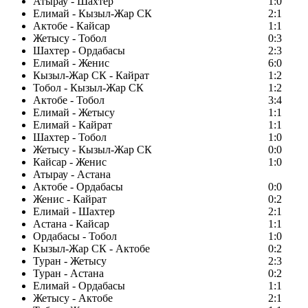
Атырау - Шахтер
1:0
Елимай - Кызыл-Жар СК
2:1
Актобе - Кайсар
1:1
Жетысу - Тобол
0:3
Шахтер - Ордабасы
2:3
Елимай - Женис
6:0
Кызыл-Жар СК - Кайрат
1:2
Тобол - Кызыл-Жар СК
1:2
Актобе - Тобол
3:4
Елимай - Жетысу
1:1
Елимай - Кайрат
1:1
Шахтер - Тобол
1:0
Жетысу - Кызыл-Жар СК
0:0
Кайсар - Женис
1:0
Атырау - Астана
Актобе - Ордабасы
0:0
Женис - Кайрат
0:2
Елимай - Шахтер
2:1
Астана - Кайсар
1:1
Ордабасы - Тобол
1:0
Кызыл-Жар СК - Актобе
0:2
Туран - Жетысу
2:3
Туран - Астана
0:2
Елимай - Ордабасы
1:1
Жетысу - Актобе
2:1