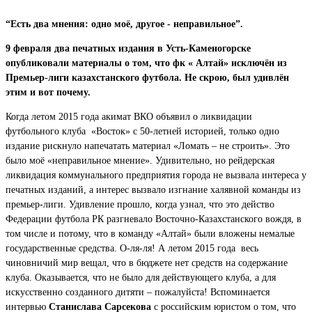
“Есть два мнения: одно моё, другое - неправильное”.
9 февраля два печатных издания в Усть-Каменогорске
опубликовали материалы о том, что фк « Алтай» исключён из
Премьер-лиги казахстанского футбола. Не скрою, был удивлён
этим и вот почему.
Когда летом 2015 года акимат ВКО объявил о ликвидации
футбольного клуба «Восток» с 50-летней историей, только одно
издание рискнуло напечатать материал «Ломать – не строить». Это
было моё «неправильное мнение». Удивительно, но рейдерская
ликвидация коммунального предприятия города не вызвала интереса у
печатных изданий, а интерес вызвало изгнание халявной команды из
премьер-лиги. Удивление прошло, когда узнал, что это действо
Федерации футбола РК разгневало Восточно-Казахстанского вождя, в
том числе и потому, что в команду «Алтай» были вложены немалые
государственные средства. О-ля-ля! А летом 2015 года весь
чиновничий мир вещал, что в бюджете нет средств на содержание
клуба. Оказывается, что не было для действующего клуба, а для
искусственно созданного дитяти – пожалуйста! Вспоминается
интервью
Станислава Сарсекова
с российским юристом о том, что