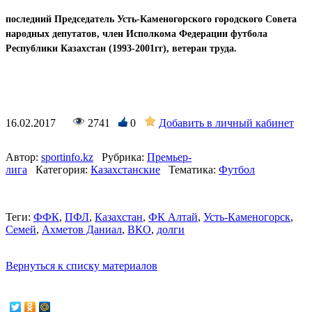
последний Председатель Усть-Каменогорского городского Совета
народных депутатов, член Исполкома Федерации футбола
Республики Казахстан (1993-2001гг), ветеран труда.
16.02.2017
2741
0
Добавить в личный кабинет
Автор:
sportinfo.kz
Рубрика:
Премьер-
лига
Категория:
Казахстанские
Тематика:
Футбол
Теги:
ФФК
,
ПФЛ
,
Казахстан
,
ФК Алтай
,
Усть-Каменогорск
,
Семей
,
Ахметов Даниал
,
ВКО
,
долги
Вернуться к списку материалов