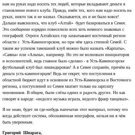
нам на руках надо носить тех людей, которые вкладывают деньги в
становление нового клуба. Правда, имён тех, кого нам надо носить на
руках, никто так и не назвал. Оказывается, их и не было вовсе!
Дальше выяснилось, что клуб «Алтай» будет базироваться в Семее.
Это сообщение изрядно повеселило всех хоть немного знакомых с
географией. Отроги Алтайских гор захватывают восточный регион
области с Усть-Каменогорском, но при чём здесь степной Семей. С
таким же успехом тамошний клуб можно было назвать «Карпаты»,
«Саяны» или «Альпы», например. Но это не волновало инициаторов
и исполнителей, ведь главное было сделано - в Усть-Каменогорске
футбольный клуб был ликвидирован! А в Семее сохранён, причём на
деньги усть-каменогорцев! Ведь не секрет, что поступления в
областной бюджет идут в основном из Усть-Каменорска и Восточного
региона, а поступлений из Семея хватает только на зарплату
чиновников. В общем, были слёзы одних и радость других. Но как
говорят в народе: «недолго музыка играла, недолго фраер танцевал».
Я не знаю, будет ли где-нибудь напечатан этот материал, потому что
когда действует система, обозначенная эпиграфом, нельзя ни в чём
быть уверенным.
Григорий Шпарага,