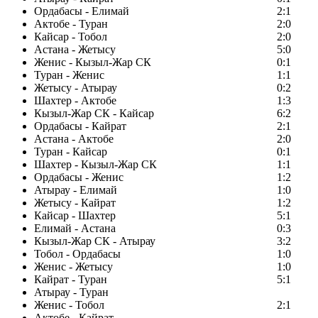
Ордабасы - Елимай
2:1
Актобе - Туран
2:0
Кайсар - Тобол
2:0
Астана - Жетысу
5:0
Женис - Кызыл-Жар СК
0:1
Туран - Женис
1:1
Жетысу - Атырау
0:2
Шахтер - Актобе
1:3
Кызыл-Жар СК - Кайсар
6:2
Ордабасы - Кайрат
2:1
Астана - Актобе
2:0
Туран - Кайсар
0:1
Шахтер - Кызыл-Жар СК
1:1
Ордабасы - Женис
1:2
Атырау - Елимай
1:0
Жетысу - Кайрат
1:2
Кайсар - Шахтер
5:1
Елимай - Астана
0:3
Кызыл-Жар СК - Атырау
3:2
Тобол - Ордабасы
1:0
Женис - Жетысу
1:0
Кайрат - Туран
5:1
Атырау - Туран
Женис - Тобол
2:1
Актобе - Кайрат