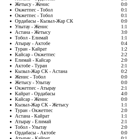
Жетысу - Женис
0:0
Окжетпес - Тобол
0:1
Окжетпес - Тобол
0:1
Ордабасы - Кызыл-Жар СК
0:0
Улытау - Женис
1:1
Астана - Жетысу
3:0
Тобол - Елимай
1:1
Атырау - Актобе
0:4
Туран - Кайрат
1:2
Кайсар - Окжетпес
2:2
Елимай - Кайсар
2:0
Актобе - Туран
2:1
Кызыл-Жар СК - Астана
0:2
Женис - Тобол
0:0
Жетысу - Улытау
0:0
Окжетпес - Атырау
2:1
Кайрат - Ордабасы
4:0
Кайсар - Женис
0:0
Кызыл-Жар СК - Жетысу
1:1
Туран - Окжетпес
2:0
Астана - Кайрат
1:1
Атырау - Елимай
2:1
Тобол - Улытау
2:0
Ордабасы - Актобе
0:0
Атырау - Кайрат
0:1