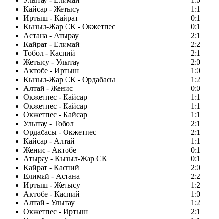
Улытау - Елимай
1:0
Кайсар - Жетысу
1:1
Иртыш - Кайрат
0:1
Кызыл-Жар СК - Окжетпес
0:1
Астана - Атырау
2:1
Кайрат - Елимай
2:2
Тобол - Каспий
2:1
Жетысу - Улытау
2:0
Актобе - Иртыш
1:0
Кызыл-Жар СК - Ордабасы
1:2
Алтай - Женис
0:0
Окжетпес - Кайсар
1:1
Окжетпес - Кайсар
1:1
Окжетпес - Кайсар
1:1
Улытау - Тобол
2:1
Ордабасы - Окжетпес
2:1
Кайсар - Алтай
1:1
Женис - Актобе
0:1
Атырау - Кызыл-Жар СК
0:1
Кайрат - Каспий
2:0
Елимай - Астана
2:2
Иртыш - Жетысу
1:2
Актобе - Каспий
1:0
Алтай - Улытау
1:2
Окжетпес - Иртыш
2:1