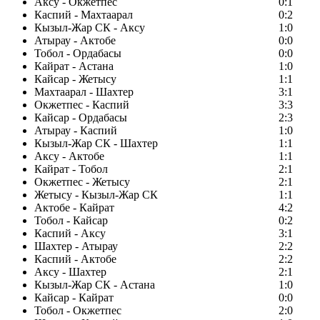
Аксу - Окжетпес
0:1
Каспий - Махтаарал
0:2
Кызыл-Жар СК - Аксу
1:0
Атырау - Актобе
0:0
Тобол - Ордабасы
0:0
Кайрат - Астана
1:0
Кайсар - Жетысу
1:1
Махтаарал - Шахтер
3:1
Окжетпес - Каспий
3:3
Кайсар - Ордабасы
2:3
Атырау - Каспий
1:0
Кызыл-Жар СК - Шахтер
1:1
Аксу - Актобе
1:1
Кайрат - Тобол
2:1
Окжетпес - Жетысу
2:1
Жетысу - Кызыл-Жар СК
1:1
Актобе - Кайрат
4:2
Тобол - Кайсар
0:2
Каспий - Аксу
3:1
Шахтер - Атырау
2:2
Каспий - Актобе
2:2
Аксу - Шахтер
2:1
Кызыл-Жар СК - Астана
1:0
Кайсар - Кайрат
0:0
Тобол - Окжетпес
2:0