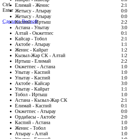
Ctrl
Елимай - Женис
2:1
Enter
Жетысу - Атырау
0:0
Жетысу - Атырау
0:0
Сделано Весной
Каспий - Иртыш
2:2
Астана - Улытау
3:0
Алтай - Окжетпес
0:1
Кайсар - Тобол
2:1
Актобе - Атырау
1:1
Женис - Кайрат
1:2
Кызыл-Жар СК - Алтай
1:2
Иртыш - Елимай
2:2
Окжетпес - Астана
1:0
Улытау - Каспий
1:0
Улытау - Каспий
1:0
Актобе - Кайсар
3:0
Улытау - Кайрат
1:1
Тобол - Иртыш
1:0
Астана - Кызыл-Жар СК
2:1
Елимай - Каспий
0:1
Окжетпес - Атырау
0:0
Ордабасы - Актобе
2:0
Каспий - Астана
1:0
Женис - Тобол
1:0
Атырау - Алтай
1:0