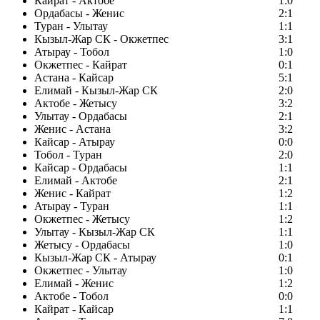
Кайрат - Актобе
1:0
Ордабасы - Женис
2:1
Туран - Улытау
1:1
Кызыл-Жар СК - Окжетпес
3:1
Атырау - Тобол
1:0
Окжетпес - Кайрат
0:1
Астана - Кайсар
5:1
Елимай - Кызыл-Жар СК
2:0
Актобе - Жетысу
3:2
Улытау - Ордабасы
2:1
Женис - Астана
3:2
Кайсар - Атырау
0:0
Тобол - Туран
2:0
Кайсар - Ордабасы
1:1
Елимай - Актобе
2:1
Женис - Кайрат
1:2
Атырау - Туран
1:1
Окжетпес - Жетысу
1:2
Улытау - Кызыл-Жар СК
1:1
Жетысу - Ордабасы
1:0
Кызыл-Жар СК - Атырау
0:1
Окжетпес - Улытау
1:0
Елимай - Женис
1:2
Актобе - Тобол
0:0
Кайрат - Кайсар
1:1