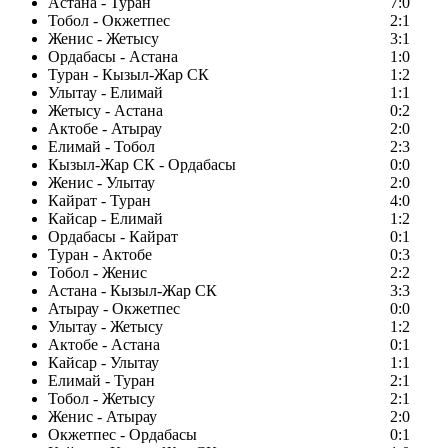
Астана - Туран
7:0
Тобол - Окжетпес
2:1
Женис - Жетысу
3:1
Ордабасы - Астана
1:0
Туран - Кызыл-Жар СК
1:2
Улытау - Елимай
1:1
Жетысу - Астана
0:2
Актобе - Атырау
2:0
Елимай - Тобол
2:3
Кызыл-Жар СК - Ордабасы
0:0
Женис - Улытау
2:0
Кайрат - Туран
4:0
Кайсар - Елимай
1:2
Ордабасы - Кайрат
0:1
Туран - Актобе
0:3
Тобол - Женис
2:2
Астана - Кызыл-Жар СК
3:3
Атырау - Окжетпес
0:0
Улытау - Жетысу
1:2
Актобе - Астана
0:1
Кайсар - Улытау
1:1
Елимай - Туран
2:1
Тобол - Жетысу
2:1
Женис - Атырау
2:0
Окжетпес - Ордабасы
0:1