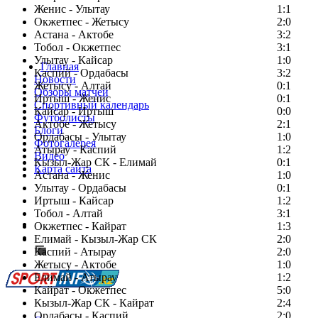
Женис - Улытау
1:1
Окжетпес - Жетысу
2:0
Астана - Актобе
3:2
Тобол - Окжетпес
3:1
Улытау - Кайсар
1:0
Главная
Каспий - Ордабасы
3:2
Новости
Жетысу - Алтай
0:1
Обзоры матчей
Иртыш - Женис
0:1
Спортивный календарь
Кайсар - Иртыш
0:0
Футболисты
Актобе - Жетысу
2:1
Блоги
Ордабасы - Улытау
1:0
Фотогалерея
Атырау - Каспий
1:2
Видео
Кызыл-Жар СК - Елимай
0:1
Карта сайта
Астана - Женис
1:0
Улытау - Ордабасы
0:1
Иртыш - Кайсар
1:2
Тобол - Алтай
3:1
Есть идея?
Окжетпес - Кайрат
1:3
Сообщить о мероприятии
Елимай - Кызыл-Жар СК
2:0
Каспий - Атырау
Перейти на старый сайт
2:0
Жетысу - Актобе
1:0
Елимай - Атырау
1:2
Кайрат - Окжетпес
5:0
Кызыл-Жар СК - Кайрат
2:4
Ордабасы - Каспий
2:0