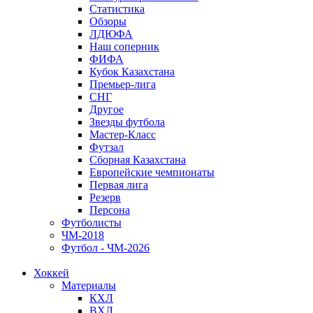
Статистика
Обзоры
ЛДЮФА
Наш соперник
ФИФА
Кубок Казахстана
Премьер-лига
СНГ
Другое
Звезды футбола
Мастер-Класс
Футзал
Сборная Казахстана
Европейские чемпионаты
Первая лига
Резерв
Персона
Футболисты
ЧМ-2018
Футбол - ЧМ-2026
Хоккей
Материалы
КХЛ
ВХЛ