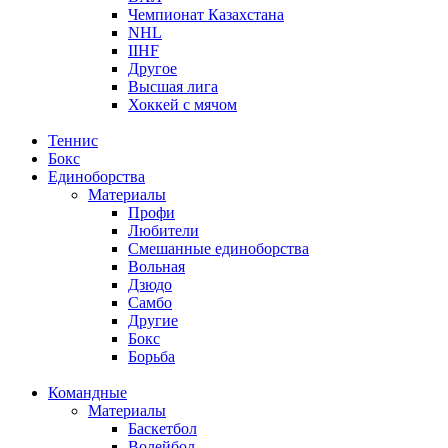
Чемпионат Казахстана
NHL
IIHF
Другое
Высшая лига
Хоккей с мячом
Теннис
Бокс
Единоборства
Материалы
Профи
Любители
Смешанные единоборства
Вольная
Дзюдо
Самбо
Другие
Бокс
Борьба
Командные
Материалы
Баскетбол
Волейбол