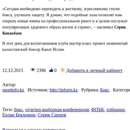
«Сегодня необходимо переходить к жесткому, агрессивному стилю
бокса, улучшать защиту. Я думаю, что подобные залы позволят нам
открыть новые имена на профессиональном ринге и в целом послужат
популяризации здорового образа жизни в стране», – заключил
Серик
Конакбаев
.
В этот день для воспитанников клуба мастер-класс провел знаменитый
казахстанский боксер Канат Ислам.
12.12.2015
2396
0
Добавить в личный кабинет
Автор:
sportinfo.kz
Источник:
http://inform.kz
Рубрика:
Бокс
Категор
Теги:
бокс
,
отчетно-выборная конференция
,
ФПБК
,
избрание
,
Ерлан Бекхожин
,
Серик Сапиев
Вернуться к списку материалов