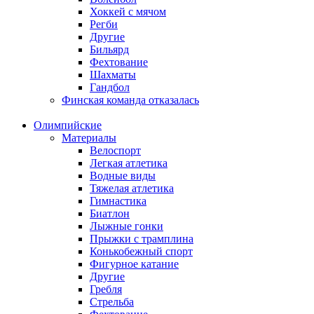
Хоккей с мячом
Регби
Другие
Бильярд
Фехтование
Шахматы
Гандбол
Финская команда отказалась
Олимпийские
Материалы
Велоспорт
Легкая атлетика
Водные виды
Тяжелая атлетика
Гимнастика
Биатлон
Лыжные гонки
Прыжки с трамплина
Конькобежный спорт
Фигурное катание
Другие
Гребля
Стрельба