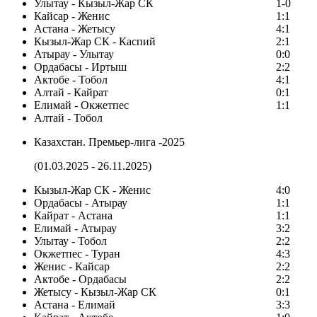
Улытау - Кызыл-Жар СК
1-0
Кайсар - Женис
1:1
Астана - Жетысу
4:1
Кызыл-Жар СК - Каспий
2:1
Атырау - Улытау
0:0
Ордабасы - Иртыш
2:2
Актобе - Тобол
4:1
Алтай - Кайрат
0:1
Елимай - Окжетпес
1:1
Алтай - Тобол
Казахстан. Премьер-лига -2025
(01.03.2025 - 26.11.2025)
Кызыл-Жар СК - Женис
4:0
Ордабасы - Атырау
1:1
Кайрат - Астана
1:1
Елимай - Атырау
3:2
Улытау - Тобол
2:2
Окжетпес - Туран
4:3
Женис - Кайсар
2:2
Актобе - Ордабасы
2:2
Жетысу - Кызыл-Жар СК
0:1
Астана - Елимай
3:3