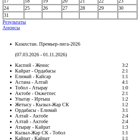
17
18
19
20
21
22
23
24
25
26
27
28
29
30
31
Результаты
Анонсы
Казахстан. Премьер-лига-2026
(07.03.2026 - 01.11.2026)
Каспий - Женис
3:2
Кайрат - Ордабасы
2:1
Елимай - Кайсар
1:1
Астана - Алтай
4:1
Тобол - Атырау
1:0
Актобе - Окжетпес
2:1
Улытау - Иртыш
1:2
Жетысу - Кызыл-Жар СК
1:2
Ордабасы - Елимай
3:1
Алтай - Актобе
2:4
Алтай - Актобе
2:4
Атырау - Кайрат
1:3
Кызыл-Жар СК - Тобол
1:1
Кайрат - Кайрат
1:1