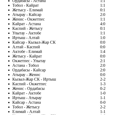
Ордабасы - Астана
1:1
Тобол - Кайрат
1:1
Жетысу - Елимай
0:1
Атырау - Кайсар
2:0
Женис - Окжетпес
1:1
Кайрат - Астана
4:0
Каспий - Жетысу
0:1
Улытау - Актобе
1:1
Иртыш - Алтай
1:0
Кайсар - Кызыл-Жар СК
0:0
Алтай - Каспий
0:0
Актобе - Елимай
1:4
Жетысу - Кайрат
0:0
Окжетпес - Улытау
2:1
Астана - Тобол
2:0
Ордабасы - Кайсар
2:0
Атырау - Женис
0:0
Кызыл-Жар СК - Иртыш
2-2
Каспий - Окжетпес
1-3
Женис - Ордабасы
0-2
Кайрат - Актобе
1-0
Иртыш - Атырау
1-1
Кайсар - Астана
0-0
Тобол - Жетысу
2-2
Елимай - Алтай
1-1