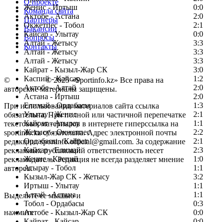
О проекте
Женис - Иртыш
0:0
Команда сайта
Актобе - Астана
2:0
Партнеры
Окжетпес - Тобол
2:1
Вакансии
Кайсар - Улытау
0:0
Вопросы
Алтай - Жетысу
3:3
Контакты
Алтай - Жетысу
3:3
Алтай - Жетысу
3:3
Кайрат - Кызыл-Жар СК
3:0
Каспий - Кайсар
1:2
©
Copyright
© 2025 «Sportinfo.kz» Все права на
Актобе - Алтай
2:0
авторские материалы защищены.
Астана - Иртыш
2:0
Елимай - Ордабасы
1:3
При использовании материалов сайта ссылка
Улытау - Женис
2:1
обязательна. При полной или частичной перепечатке
Кайрат - Атырау
1:1
текстовых материалов в интернете гиперссылка на
Жетысу - Окжетпес
2:2
sportinfo.kz обязательна. Адрес электронной почты
Ордабасы - Кайрат
2:1
редакции: sportinfo.official@gmail.com. За содержание
Кайсар - Елимай
2:3
рекламных публикаций ответственность несет
Женис - Каспий
1:0
рекламодатель. Редакция не всегда разделяет мнение
Атырау - Тобол
1:1
авторов.
Кызыл-Жар СК - Жетысу
3:2
Заметили ошибку в тексте?
Иртыш - Улытау
1:1
Алтай - Астана
1:1
Выделите ее мышью и
Тобол - Ордабасы
0:3
нажмите
Актобе - Кызыл-Жар СК
0:0
Кайрат - Кайсар
0:0