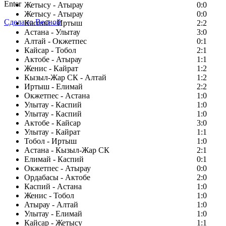
Enter
Жетысу - Атырау
0:0
Жетысу - Атырау
0:0
Сделано Весной
Каспий - Иртыш
2:2
Астана - Улытау
3:0
Алтай - Окжетпес
0:1
Кайсар - Тобол
2:1
Актобе - Атырау
1:1
Женис - Кайрат
1:2
Кызыл-Жар СК - Алтай
1:2
Иртыш - Елимай
2:2
Окжетпес - Астана
1:0
Улытау - Каспий
1:0
Улытау - Каспий
1:0
Актобе - Кайсар
3:0
Улытау - Кайрат
1:1
Тобол - Иртыш
1:0
Астана - Кызыл-Жар СК
2:1
Елимай - Каспий
0:1
Окжетпес - Атырау
0:0
Ордабасы - Актобе
2:0
Каспий - Астана
1:0
Женис - Тобол
1:0
Атырау - Алтай
1:0
Улытау - Елимай
1:0
Кайсар - Жетысу
1:1