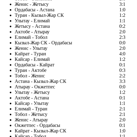
Женис - Жетысу
3:1
Ордабасы - Астана
1:0
Туран - Кызыл-Жар СК
1:2
Улытау - Елимай
1:1
Жетысу - Астана
0:2
Актобе - Атырау
2:0
Елимай - Тобол
2:3
Кызыл-Жар СК - Ордабасы
0:0
Женис - Улытау
2:0
Кайрат - Туран
4:0
Кайсар - Елимай
1:2
Ордабасы - Кайрат
0:1
Туран - Актобе
0:3
Тобол - Женис
2:2
Астана - Кызыл-Жар СК
3:3
Атырау - Окжетпес
0:0
Улытау - Жетысу
1:2
Актобе - Астана
0:1
Кайсар - Улытау
1:1
Елимай - Туран
2:1
Тобол - Жетысу
2:1
Женис - Атырау
2:0
Окжетпес - Ордабасы
0:1
Кайрат - Кызыл-Жар СК
1:0
Кайсар - Тобол
1:1