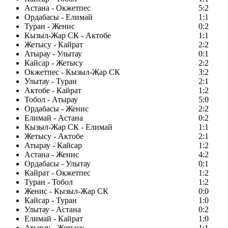
Астана - Окжетпес
5:2
Ордабасы - Елимай
1:1
Туран - Женис
0:2
Кызыл-Жар СК - Актобе
1:1
Жетысу - Кайрат
2:2
Атырау - Улытау
0:1
Кайсар - Жетысу
2:2
Окжетпес - Кызыл-Жар СК
3:2
Улытау - Туран
2:1
Актобе - Кайрат
1:2
Тобол - Атырау
5:0
Ордабасы - Женис
2:2
Елимай - Астана
0:2
Кызыл-Жар СК - Елимай
1:1
Жетысу - Актобе
2:1
Атырау - Кайсар
1:2
Астана - Женис
4:2
Ордабасы - Улытау
0:1
Кайрат - Окжетпес
1:2
Туран - Тобол
1:2
Женис - Кызыл-Жар СК
0:0
Кайсар - Туран
1:0
Улытау - Астана
0:2
Елимай - Кайрат
1:0
Атырау - Жетысу
1:1