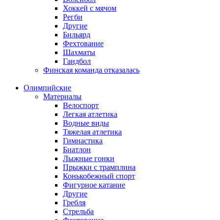
Хоккей с мячом
Регби
Другие
Бильярд
Фехтование
Шахматы
Гандбол
Финская команда отказалась
Олимпийские
Материалы
Велоспорт
Легкая атлетика
Водные виды
Тяжелая атлетика
Гимнастика
Биатлон
Лыжные гонки
Прыжки с трамплина
Конькобежный спорт
Фигурное катание
Другие
Гребля
Стрельба