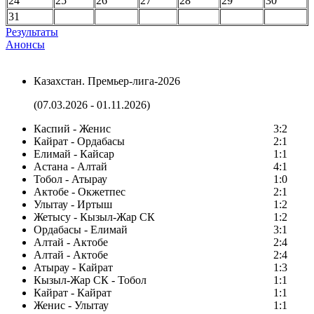
24
25
26
27
28
29
30
31
Результаты
Анонсы
Казахстан. Премьер-лига-2026
(07.03.2026 - 01.11.2026)
Каспий - Женис
3:2
Кайрат - Ордабасы
2:1
Елимай - Кайсар
1:1
Астана - Алтай
4:1
Тобол - Атырау
1:0
Актобе - Окжетпес
2:1
Улытау - Иртыш
1:2
Жетысу - Кызыл-Жар СК
1:2
Ордабасы - Елимай
3:1
Алтай - Актобе
2:4
Алтай - Актобе
2:4
Атырау - Кайрат
1:3
Кызыл-Жар СК - Тобол
1:1
Кайрат - Кайрат
1:1
Женис - Улытау
1:1