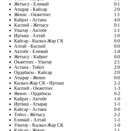
Жетысу - Елимай
0:1
Атырау - Кайсар
2:0
Женис - Окжетпес
1:1
Кайрат - Астана
4:0
Каспий - Жетысу
0:1
Улытау - Актобе
1:1
Иртыш - Алтай
1:0
Кайсар - Кызыл-Жар СК
0:0
Алтай - Каспий
0:0
Актобе - Елимай
1:4
Жетысу - Кайрат
0:0
Окжетпес - Улытау
2:1
Астана - Тобол
2:0
Ордабасы - Кайсар
2:0
Атырау - Женис
0:0
Кызыл-Жар СК - Иртыш
2-2
Каспий - Окжетпес
1-3
Женис - Ордабасы
0-2
Кайрат - Актобе
1-0
Иртыш - Атырау
1-1
Кайсар - Астана
0-0
Тобол - Жетысу
2-2
Елимай - Алтай
1-1
Улытау - Кызыл-Жар СК
1-0
Кайсар - Женис
1:1