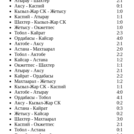
Атырау - Шахтер
2:1
Аксу - Каспий
0:1
Кызыл-Жар СК - Жетысу
1:0
Каспий - Атырау
1:1
Шахтер - Кызыл-Жар СК
1:0
Жетысу - Окжетпес
1:0
Тобол - Кайрат
2:3
Ордабасы - Кайсар
4:0
Актобе - Аксу
2:1
Астана - Махтаарал
2:0
Тобол - Актобе
2:2
Кайсар - Астана
1:2
Окжетпес - Шахтер
1:1
Атырау - Аксу
2:1
Кайрат - Ордабасы
2:2
Махтаарал - Жетысу
1:2
Кызыл-Жар СК - Каспий
1:1
Актобе - Атырау
4:0
Ордабасы - Тобол
4:1
Аксу - Кызыл-Жар СК
0:2
Астана - Кайрат
0:3
Жетысу - Кайсар
0:2
Шахтер - Махтаарал
3:0
Каспий - Окжетпес
2:1
Тобол - Астана
0:1