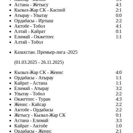
Астана - Жетысу
4:1
Кызыл-Жар СК - Каспий
2:1
Атырау - Улытау
0:0
Ордабасы - Иртыш
2:2
Актобе - Тобол
4:1
Алтай - Кайрат
0:1
Елимай - Окжетпес
1:1
Алтай - Тобол
Казахстан. Премьер-лига -2025
(01.03.2025 - 26.11.2025)
Кызыл-Жар СК - Женис
4:0
Ордабасы - Атырау
1:1
Кайрат - Астана
1:1
Елимай - Атырау
3:2
Улытау - Тобол
2:2
Окжетпес - Туран
4:3
Женис - Кайсар
2:2
Актобе - Ордабасы
2:2
Жетысу - Кызыл-Жар СК
0:1
Астана - Елимай
3:3
Кайрат - Актобе
1:0
Ордабасы - Женис
2:1