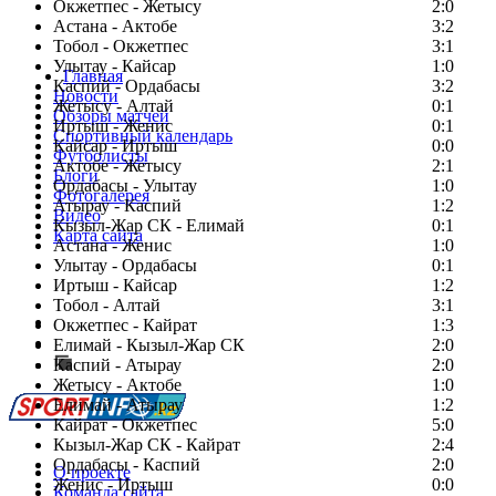
Окжетпес - Жетысу
2:0
Астана - Актобе
3:2
Тобол - Окжетпес
3:1
Улытау - Кайсар
1:0
Главная
Каспий - Ордабасы
3:2
Новости
Жетысу - Алтай
0:1
Обзоры матчей
Иртыш - Женис
0:1
Спортивный календарь
Кайсар - Иртыш
0:0
Футболисты
Актобе - Жетысу
2:1
Блоги
Ордабасы - Улытау
1:0
Фотогалерея
Атырау - Каспий
1:2
Видео
Кызыл-Жар СК - Елимай
0:1
Карта сайта
Астана - Женис
1:0
Улытау - Ордабасы
0:1
Иртыш - Кайсар
1:2
Тобол - Алтай
3:1
Есть идея?
Окжетпес - Кайрат
1:3
Сообщить о мероприятии
Елимай - Кызыл-Жар СК
2:0
Каспий - Атырау
Перейти на старый сайт
2:0
Жетысу - Актобе
1:0
Елимай - Атырау
1:2
Кайрат - Окжетпес
5:0
Кызыл-Жар СК - Кайрат
2:4
Ордабасы - Каспий
2:0
О проекте
Женис - Иртыш
0:0
Команда сайта