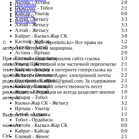
Актобе - Астана
2:0
Партнеры
Окжетпес - Тобол
2:1
Вакансии
Кайсар - Улытау
0:0
Вопросы
Алтай - Жетысу
3:3
Контакты
Алтай - Жетысу
3:3
Алтай - Жетысу
3:3
Кайрат - Кызыл-Жар СК
3:0
Каспий - Кайсар
1:2
©
Copyright
© 2025 «Sportinfo.kz» Все права на
Актобе - Алтай
2:0
авторские материалы защищены.
Астана - Иртыш
2:0
Елимай - Ордабасы
1:3
При использовании материалов сайта ссылка
Улытау - Женис
2:1
обязательна. При полной или частичной перепечатке
Кайрат - Атырау
1:1
текстовых материалов в интернете гиперссылка на
Жетысу - Окжетпес
2:2
sportinfo.kz обязательна. Адрес электронной почты
Ордабасы - Кайрат
2:1
редакции: sportinfo.official@gmail.com. За содержание
Кайсар - Елимай
2:3
рекламных публикаций ответственность несет
Женис - Каспий
1:0
рекламодатель. Редакция не всегда разделяет мнение
Атырау - Тобол
1:1
авторов.
Кызыл-Жар СК - Жетысу
3:2
Заметили ошибку в тексте?
Иртыш - Улытау
1:1
Алтай - Астана
1:1
Выделите ее мышью и
Тобол - Ордабасы
0:3
нажмите
Актобе - Кызыл-Жар СК
0:0
Кайрат - Кайсар
0:0
Ctrl
Елимай - Женис
2:1