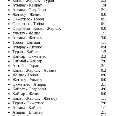
Кызыл-Жар СК - Туран
2:3
Атырау - Кайрат
1:4
Астана - Ордабасы
2:1
Жетысу - Женис
0:0
Окжетпес - Тобол
0:1
Окжетпес - Тобол
0:1
Ордабасы - Кызыл-Жар СК
0:0
Улытау - Женис
1:1
Астана - Жетысу
3:0
Тобол - Елимай
1:1
Атырау - Актобе
0:4
Туран - Кайрат
1:2
Кайсар - Окжетпес
2:2
Елимай - Кайсар
2:0
Актобе - Туран
2:1
Кызыл-Жар СК - Астана
0:2
Женис - Тобол
0:0
Жетысу - Улытау
0:0
Окжетпес - Атырау
2:1
Кайрат - Ордабасы
4:0
Кайсар - Женис
0:0
Кызыл-Жар СК - Жетысу
1:1
Туран - Окжетпес
2:0
Астана - Кайрат
1:1
Атырау - Елимай
2:1