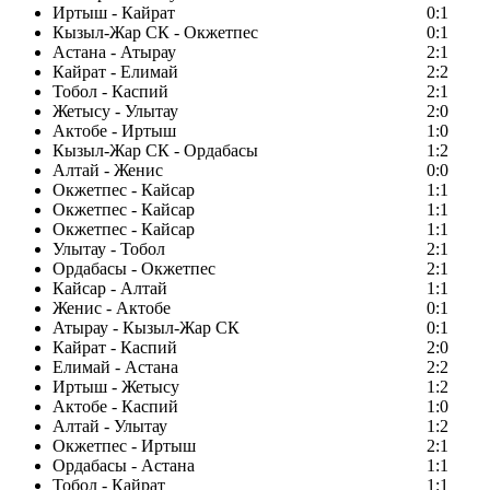
Иртыш - Кайрат
0:1
Кызыл-Жар СК - Окжетпес
0:1
Астана - Атырау
2:1
Кайрат - Елимай
2:2
Тобол - Каспий
2:1
Жетысу - Улытау
2:0
Актобе - Иртыш
1:0
Кызыл-Жар СК - Ордабасы
1:2
Алтай - Женис
0:0
Окжетпес - Кайсар
1:1
Окжетпес - Кайсар
1:1
Окжетпес - Кайсар
1:1
Улытау - Тобол
2:1
Ордабасы - Окжетпес
2:1
Кайсар - Алтай
1:1
Женис - Актобе
0:1
Атырау - Кызыл-Жар СК
0:1
Кайрат - Каспий
2:0
Елимай - Астана
2:2
Иртыш - Жетысу
1:2
Актобе - Каспий
1:0
Алтай - Улытау
1:2
Окжетпес - Иртыш
2:1
Ордабасы - Астана
1:1
Тобол - Кайрат
1:1