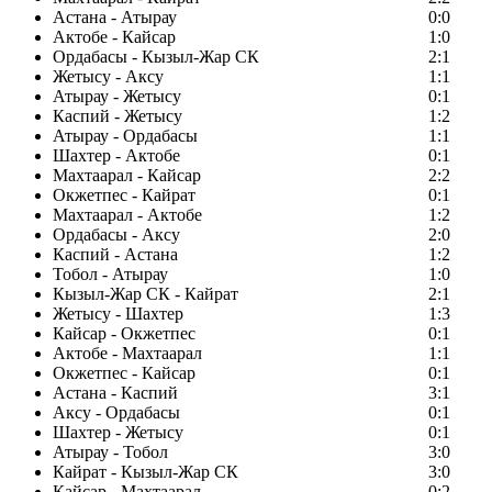
Астана - Атырау
0:0
Актобе - Кайсар
1:0
Ордабасы - Кызыл-Жар СК
2:1
Жетысу - Аксу
1:1
Атырау - Жетысу
0:1
Каспий - Жетысу
1:2
Атырау - Ордабасы
1:1
Шахтер - Актобе
0:1
Махтаарал - Кайсар
2:2
Окжетпес - Кайрат
0:1
Махтаарал - Актобе
1:2
Ордабасы - Аксу
2:0
Каспий - Астана
1:2
Тобол - Атырау
1:0
Кызыл-Жар СК - Кайрат
2:1
Жетысу - Шахтер
1:3
Кайсар - Окжетпес
0:1
Актобе - Махтаарал
1:1
Окжетпес - Кайсар
0:1
Астана - Каспий
3:1
Аксу - Ордабасы
0:1
Шахтер - Жетысу
0:1
Атырау - Тобол
3:0
Кайрат - Кызыл-Жар СК
3:0
Кайсар - Махтаарал
0:2