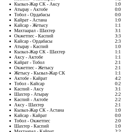
Кызыл-Жар СК - Аксу
1:0
Атырау - Актобе
0:0
Тобол - Ордабасы
0:0
Кайрат - Астана
1:0
Кайсар - Жетысу
1:1
Махтаарал - Шахтер
3:1
Окжетпес - Каспий
3:3
Кайсар - Ордабасы
2:3
Атырау - Каспий
1:0
Кызыл-Жар СК - Шахтер
1:1
Аксу - Актобе
1:1
Кайрат - Тобол
2:1
Окжетпес - Жетысу
2:1
Жетысу - Кызыл-Жар СК
1:1
Актобе - Кайрат
4:2
Тобол - Кайсар
0:2
Каспий - Аксу
3:1
Шахтер - Атырау
2:2
Каспий - Актобе
2:2
Аксу - Шахтер
2:1
Кызыл-Жар СК - Астана
1:0
Кайсар - Кайрат
0:0
Тобол - Окжетпес
2:0
Шахтер - Каспий
1:0
Махтаарал - Кайрат
2:2