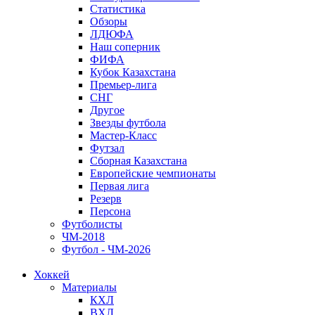
Статистика
Обзоры
ЛДЮФА
Наш соперник
ФИФА
Кубок Казахстана
Премьер-лига
СНГ
Другое
Звезды футбола
Мастер-Класс
Футзал
Сборная Казахстана
Европейские чемпионаты
Первая лига
Резерв
Персона
Футболисты
ЧМ-2018
Футбол - ЧМ-2026
Хоккей
Материалы
КХЛ
ВХЛ