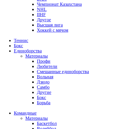
Чемпионат Казахстана
NHL
IIHF
Другое
Высшая лига
Хоккей с мячом
Теннис
Бокс
Единоборства
Материалы
Профи
Любители
Смешанные единоборства
Вольная
Дзюдо
Самбо
Другие
Бокс
Борьба
Командные
Материалы
Баскетбол
Волейбол