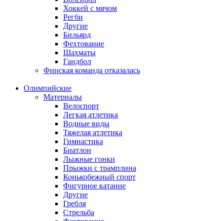
Хоккей с мячом
Регби
Другие
Бильярд
Фехтование
Шахматы
Гандбол
Финская команда отказалась
Олимпийские
Материалы
Велоспорт
Легкая атлетика
Водные виды
Тяжелая атлетика
Гимнастика
Биатлон
Лыжные гонки
Прыжки с трамплина
Конькобежный спорт
Фигурное катание
Другие
Гребля
Стрельба