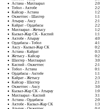
Астана - Махтаарал
2:0
Тобол - Актобе
2:2
Кайсар - Астана
1:2
Окжетпес - Шахтер
1:1
Атырау - Аксу
2:1
Кайрат - Ордабасы
2:2
Махтаарал - Жетысу
1:2
Кызыл-Жар СК - Каспий
1:1
Актобе - Атырау
4:0
Ордабасы - Тобол
4:1
Аксу - Кызыл-Жар СК
0:2
Астана - Кайрат
0:3
Жетысу - Кайсар
0:2
Шахтер - Махтаарал
3:0
Каспий - Окжетпес
2:1
Тобол - Астана
0:1
Ордабасы - Актобе
1:1
Кайрат - Жетысу
2:3
Кайсар - Шахтер
2:1
Окжетпес - Аксу
3:0
Кызыл-Жар СК - Атырау
1:0
Махтаарал - Каспий
3:1
Астана - Ордабасы
2:0
Актобе - Кызыл-Жар СК
1:3
Атырау - Окжетпес
0:4