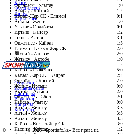
Блоги
Ордабасы - Улытау
1:0
Фотогалерея
Атырау - Каспий
1:2
Видео
Кызыл-Жар СК - Елимай
0:1
Карта сайта
Астана - Женис
1:0
Улытау - Ордабасы
0:1
Иртыш - Кайсар
1:2
Тобол - Алтай
3:1
Есть идея?
Окжетпес - Кайрат
1:3
Сообщить о мероприятии
Елимай - Кызыл-Жар СК
2:0
Каспий - Атырау
Перейти на старый сайт
2:0
Жетысу - Актобе
1:0
Елимай - Атырау
1:2
Кайрат - Окжетпес
5:0
Кызыл-Жар СК - Кайрат
2:4
Ордабасы - Каспий
2:0
О проекте
Женис - Иртыш
0:0
Команда сайта
Актобе - Астана
2:0
Партнеры
Окжетпес - Тобол
2:1
Вакансии
Кайсар - Улытау
0:0
Вопросы
Алтай - Жетысу
3:3
Контакты
Алтай - Жетысу
3:3
Алтай - Жетысу
3:3
Кайрат - Кызыл-Жар СК
3:0
Каспий - Кайсар
1:2
©
Copyright
© 2025 «Sportinfo.kz» Все права на