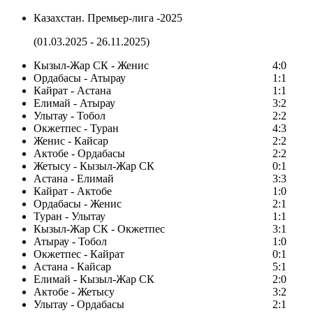
Казахстан. Премьер-лига -2025
(01.03.2025 - 26.11.2025)
Кызыл-Жар СК - Женис
4:0
Ордабасы - Атырау
1:1
Кайрат - Астана
1:1
Елимай - Атырау
3:2
Улытау - Тобол
2:2
Окжетпес - Туран
4:3
Женис - Кайсар
2:2
Актобе - Ордабасы
2:2
Жетысу - Кызыл-Жар СК
0:1
Астана - Елимай
3:3
Кайрат - Актобе
1:0
Ордабасы - Женис
2:1
Туран - Улытау
1:1
Кызыл-Жар СК - Окжетпес
3:1
Атырау - Тобол
1:0
Окжетпес - Кайрат
0:1
Астана - Кайсар
5:1
Елимай - Кызыл-Жар СК
2:0
Актобе - Жетысу
3:2
Улытау - Ордабасы
2:1