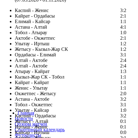
Каспий - Женис
3:2
Кайрат - Ордабасы
2:1
Елимай - Кайсар
1:1
Астана - Алтай
4:1
Тобол - Атырау
1:0
Актобе - Окжетпес
2:1
Улытау - Иртыш
1:2
Жетысу - Кызыл-Жар СК
1:2
Ордабасы - Елимай
3:1
Алтай - Актобе
2:4
Алтай - Актобе
2:4
Атырау - Кайрат
1:3
Кызыл-Жар СК - Тобол
1:1
Кайрат - Кайрат
1:1
Женис - Улытау
1:1
Окжетпес - Жетысу
2:0
Астана - Актобе
3:2
Тобол - Окжетпес
3:1
Улытау - Кайсар
1:0
Главная
Каспий - Ордабасы
3:2
Новости
Жетысу - Алтай
0:1
Обзоры матчей
Иртыш - Женис
0:1
Спортивный календарь
Кайсар - Иртыш
0:0
Футболисты
Актобе - Жетысу
2:1