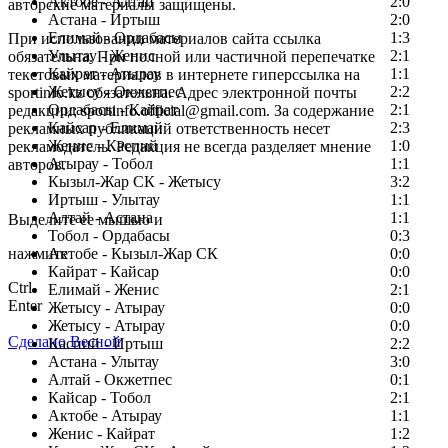
Актобе - Алтай
2:0
авторские материалы защищены.
Астана - Иртыш
2:0
Елимай - Ордабасы
1:3
При использовании материалов сайта ссылка
Улытау - Женис
2:1
обязательна. При полной или частичной перепечатке
Кайрат - Атырау
1:1
текстовых материалов в интернете гиперссылка на
Жетысу - Окжетпес
2:2
sportinfo.kz обязательна. Адрес электронной почты
Ордабасы - Кайрат
2:1
редакции: sportinfo.official@gmail.com. За содержание
Кайсар - Елимай
2:3
рекламных публикаций ответственность несет
Женис - Каспий
1:0
рекламодатель. Редакция не всегда разделяет мнение
Атырау - Тобол
1:1
авторов.
Кызыл-Жар СК - Жетысу
3:2
Заметили ошибку в тексте?
Иртыш - Улытау
1:1
Алтай - Астана
1:1
Выделите ее мышью и
Тобол - Ордабасы
0:3
нажмите
Актобе - Кызыл-Жар СК
0:0
Кайрат - Кайсар
0:0
Ctrl
Елимай - Женис
2:1
Enter
Жетысу - Атырау
0:0
Жетысу - Атырау
0:0
Сделано Весной
Каспий - Иртыш
2:2
Астана - Улытау
3:0
Алтай - Окжетпес
0:1
Кайсар - Тобол
2:1
Актобе - Атырау
1:1
Женис - Кайрат
1:2