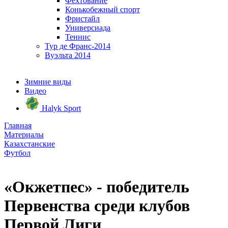
Фехтование
Конькобежный спорт
Фристайл
Универсиада
Теннис
Тур де Франс-2014
Вуэльта 2014
Зимние виды
Видео
Halyk Sport
Главная
Материалы
Казахстанские
Футбол
«Окжетпес» - победитель
Первенства среди клубов
Первой Лиги