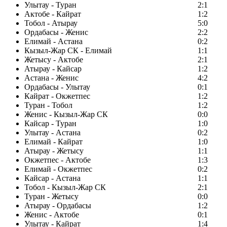
Улытау - Туран
2:1
Актобе - Кайрат
1:2
Тобол - Атырау
5:0
Ордабасы - Женис
2:2
Елимай - Астана
0:2
Кызыл-Жар СК - Елимай
1:1
Жетысу - Актобе
2:1
Атырау - Кайсар
1:2
Астана - Женис
4:2
Ордабасы - Улытау
0:1
Кайрат - Окжетпес
1:2
Туран - Тобол
1:2
Женис - Кызыл-Жар СК
0:0
Кайсар - Туран
1:0
Улытау - Астана
0:2
Елимай - Кайрат
1:0
Атырау - Жетысу
1:1
Окжетпес - Актобе
1:3
Елимай - Окжетпес
0:2
Кайсар - Астана
1:1
Тобол - Кызыл-Жар СК
2:1
Туран - Жетысу
0:0
Атырау - Ордабасы
1:2
Женис - Актобе
0:1
Улытау - Кайрат
1:4