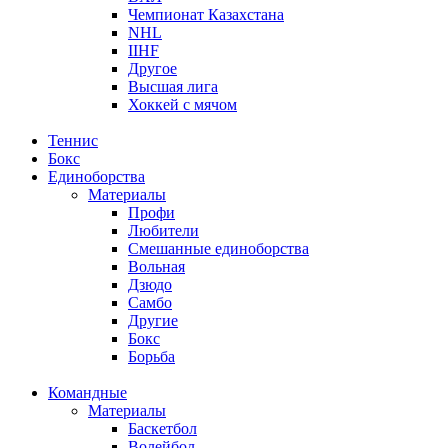
Чемпионат Казахстана
NHL
IIHF
Другое
Высшая лига
Хоккей с мячом
Теннис
Бокс
Единоборства
Материалы
Профи
Любители
Смешанные единоборства
Вольная
Дзюдо
Самбо
Другие
Бокс
Борьба
Командные
Материалы
Баскетбол
Волейбол