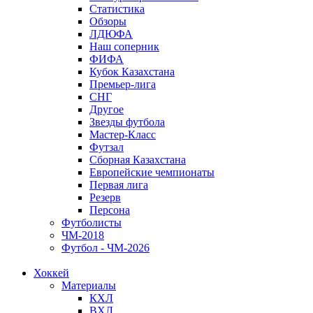
Статистика
Обзоры
ЛДЮФА
Наш соперник
ФИФА
Кубок Казахстана
Премьер-лига
СНГ
Другое
Звезды футбола
Мастер-Класс
Футзал
Сборная Казахстана
Европейские чемпионаты
Первая лига
Резерв
Персона
Футболисты
ЧМ-2018
Футбол - ЧМ-2026
Хоккей
Материалы
КХЛ
ВХЛ