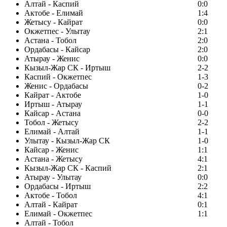
Алтай - Каспий
0:0
Актобе - Елимай
1:4
Жетысу - Кайрат
0:0
Окжетпес - Улытау
2:1
Астана - Тобол
2:0
Ордабасы - Кайсар
2:0
Атырау - Женис
0:0
Кызыл-Жар СК - Иртыш
2-2
Каспий - Окжетпес
1-3
Женис - Ордабасы
0-2
Кайрат - Актобе
1-0
Иртыш - Атырау
1-1
Кайсар - Астана
0-0
Тобол - Жетысу
2-2
Елимай - Алтай
1-1
Улытау - Кызыл-Жар СК
1-0
Кайсар - Женис
1:1
Астана - Жетысу
4:1
Кызыл-Жар СК - Каспий
2:1
Атырау - Улытау
0:0
Ордабасы - Иртыш
2:2
Актобе - Тобол
4:1
Алтай - Кайрат
0:1
Елимай - Окжетпес
1:1
Алтай - Тобол