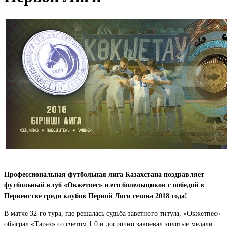
Профессиональная футбольная лига Казахстана поздравляет
футбольный клуб «Окжетпес» и его болельщиков с победой в
Первенстве среди клубов Первой Лиги сезона 2018 года!
В матче 32-го тура, где решалась судьба заветного титула, «Окжетпес»
обыграл «Тараз» со счетом 1:0 и досрочно завоевал золотые медали.