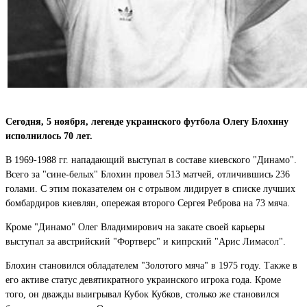
Сегодня, 5 ноября, легенде украинского футбола Олегу Блохину
исполнилось 70 лет.
В 1969-1988 гг. нападающий выступал в составе киевского "Динамо".
Всего за "сине-белых" Блохин провел 513 матчей, отличившись 236
голами. С этим показателем он с отрывом лидирует в списке лучших
бомбардиров киевлян, опережая второго Сергея Реброва на 73 мяча.
Кроме "Динамо" Олег Владимирович на закате своей карьеры
выступал за австрийский "Фортверс" и кипрский "Арис Лимасол".
Блохин становился обладателем "Золотого мяча" в 1975 году. Также в
его активе статус девятикратного украинского игрока года. Кроме
того, он дважды выигрывал Кубок Кубков, столько же становился