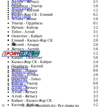
Актобе - Жетысу
2:1
Блоги
Ордабасы - Улытау
1:0
Фотогалерея
Атырау - Каспий
1:2
Видео
Кызыл-Жар СК - Елимай
0:1
Карта сайта
Астана - Женис
1:0
Улытау - Ордабасы
0:1
Иртыш - Кайсар
1:2
Тобол - Алтай
3:1
Есть идея?
Окжетпес - Кайрат
1:3
Сообщить о мероприятии
Елимай - Кызыл-Жар СК
2:0
Каспий - Атырау
Перейти на старый сайт
2:0
Жетысу - Актобе
1:0
Елимай - Атырау
1:2
Кайрат - Окжетпес
5:0
Кызыл-Жар СК - Кайрат
2:4
Ордабасы - Каспий
2:0
О проекте
Женис - Иртыш
0:0
Команда сайта
Актобе - Астана
2:0
Партнеры
Окжетпес - Тобол
2:1
Вакансии
Кайсар - Улытау
0:0
Вопросы
Алтай - Жетысу
3:3
Контакты
Алтай - Жетысу
3:3
Алтай - Жетысу
3:3
Кайрат - Кызыл-Жар СК
3:0
Каспий - Кайсар
1:2
©
Copyright
© 2025 «Sportinfo.kz» Все права на