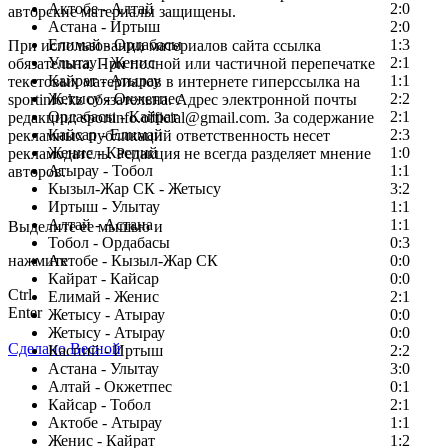
Актобе - Алтай
2:0
авторские материалы защищены.
Астана - Иртыш
2:0
Елимай - Ордабасы
1:3
При использовании материалов сайта ссылка
Улытау - Женис
2:1
обязательна. При полной или частичной перепечатке
Кайрат - Атырау
1:1
текстовых материалов в интернете гиперссылка на
Жетысу - Окжетпес
2:2
sportinfo.kz обязательна. Адрес электронной почты
Ордабасы - Кайрат
2:1
редакции: sportinfo.official@gmail.com. За содержание
Кайсар - Елимай
2:3
рекламных публикаций ответственность несет
Женис - Каспий
1:0
рекламодатель. Редакция не всегда разделяет мнение
Атырау - Тобол
1:1
авторов.
Кызыл-Жар СК - Жетысу
3:2
Заметили ошибку в тексте?
Иртыш - Улытау
1:1
Алтай - Астана
1:1
Выделите ее мышью и
Тобол - Ордабасы
0:3
нажмите
Актобе - Кызыл-Жар СК
0:0
Кайрат - Кайсар
0:0
Ctrl
Елимай - Женис
2:1
Enter
Жетысу - Атырау
0:0
Жетысу - Атырау
0:0
Сделано Весной
Каспий - Иртыш
2:2
Астана - Улытау
3:0
Алтай - Окжетпес
0:1
Кайсар - Тобол
2:1
Актобе - Атырау
1:1
Женис - Кайрат
1:2