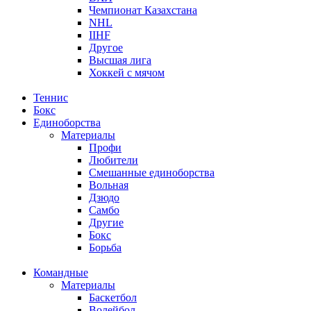
Чемпионат Казахстана
NHL
IIHF
Другое
Высшая лига
Хоккей с мячом
Теннис
Бокс
Единоборства
Материалы
Профи
Любители
Смешанные единоборства
Вольная
Дзюдо
Самбо
Другие
Бокс
Борьба
Командные
Материалы
Баскетбол
Волейбол