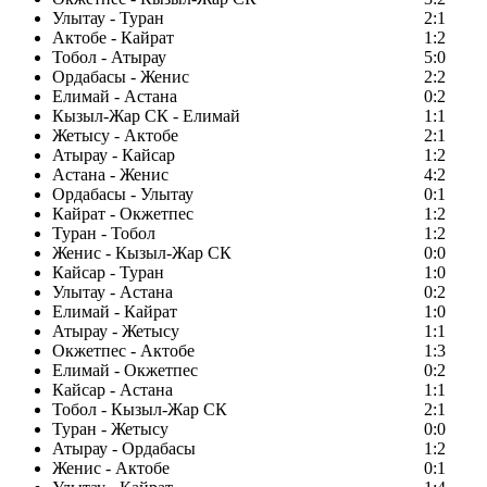
Улытау - Туран
2:1
Актобе - Кайрат
1:2
Тобол - Атырау
5:0
Ордабасы - Женис
2:2
Елимай - Астана
0:2
Кызыл-Жар СК - Елимай
1:1
Жетысу - Актобе
2:1
Атырау - Кайсар
1:2
Астана - Женис
4:2
Ордабасы - Улытау
0:1
Кайрат - Окжетпес
1:2
Туран - Тобол
1:2
Женис - Кызыл-Жар СК
0:0
Кайсар - Туран
1:0
Улытау - Астана
0:2
Елимай - Кайрат
1:0
Атырау - Жетысу
1:1
Окжетпес - Актобе
1:3
Елимай - Окжетпес
0:2
Кайсар - Астана
1:1
Тобол - Кызыл-Жар СК
2:1
Туран - Жетысу
0:0
Атырау - Ордабасы
1:2
Женис - Актобе
0:1