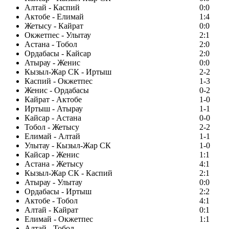
Алтай - Каспий
0:0
Актобе - Елимай
1:4
Жетысу - Кайрат
0:0
Окжетпес - Улытау
2:1
Астана - Тобол
2:0
Ордабасы - Кайсар
2:0
Атырау - Женис
0:0
Кызыл-Жар СК - Иртыш
2-2
Каспий - Окжетпес
1-3
Женис - Ордабасы
0-2
Кайрат - Актобе
1-0
Иртыш - Атырау
1-1
Кайсар - Астана
0-0
Тобол - Жетысу
2-2
Елимай - Алтай
1-1
Улытау - Кызыл-Жар СК
1-0
Кайсар - Женис
1:1
Астана - Жетысу
4:1
Кызыл-Жар СК - Каспий
2:1
Атырау - Улытау
0:0
Ордабасы - Иртыш
2:2
Актобе - Тобол
4:1
Алтай - Кайрат
0:1
Елимай - Окжетпес
1:1
Алтай - Тобол