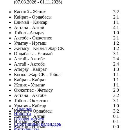
(07.03.2026 - 01.11.2026)
Каспий - Женис
3:2
Кайрат - Ордабасы
2:1
Елимай - Кайсар
1:1
Астана - Алтай
4:1
Тобол - Атырау
1:0
Актобе - Окжетпес
2:1
Улытау - Иртыш
1:2
Жетысу - Кызыл-Жар СК
1:2
Ордабасы - Елимай
3:1
Алтай - Актобе
2:4
Алтай - Актобе
2:4
Атырау - Кайрат
1:3
Кызыл-Жар СК - Тобол
1:1
Кайрат - Кайрат
1:1
Женис - Улытау
1:1
Окжетпес - Жетысу
2:0
Астана - Актобе
3:2
Тобол - Окжетпес
3:1
Улытау - Кайсар
1:0
Главная
Каспий - Ордабасы
3:2
Новости
Жетысу - Алтай
0:1
Обзоры матчей
Иртыш - Женис
0:1
Спортивный календарь
Кайсар - Иртыш
0:0
Футболисты