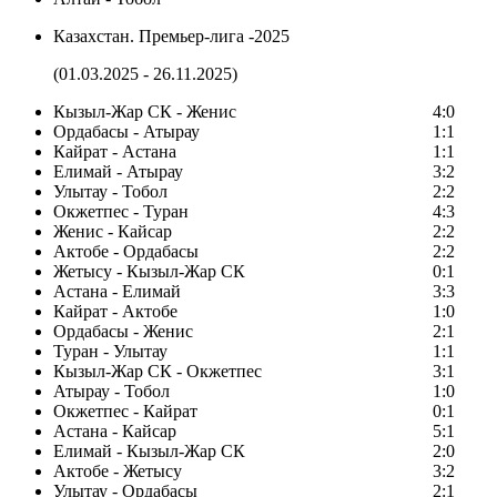
Казахстан. Премьер-лига -2025
(01.03.2025 - 26.11.2025)
Кызыл-Жар СК - Женис
4:0
Ордабасы - Атырау
1:1
Кайрат - Астана
1:1
Елимай - Атырау
3:2
Улытау - Тобол
2:2
Окжетпес - Туран
4:3
Женис - Кайсар
2:2
Актобе - Ордабасы
2:2
Жетысу - Кызыл-Жар СК
0:1
Астана - Елимай
3:3
Кайрат - Актобе
1:0
Ордабасы - Женис
2:1
Туран - Улытау
1:1
Кызыл-Жар СК - Окжетпес
3:1
Атырау - Тобол
1:0
Окжетпес - Кайрат
0:1
Астана - Кайсар
5:1
Елимай - Кызыл-Жар СК
2:0
Актобе - Жетысу
3:2
Улытау - Ордабасы
2:1