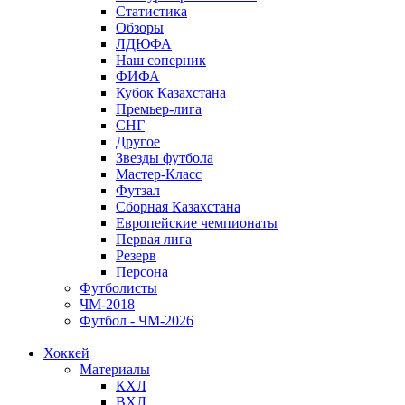
Статистика
Обзоры
ЛДЮФА
Наш соперник
ФИФА
Кубок Казахстана
Премьер-лига
СНГ
Другое
Звезды футбола
Мастер-Класс
Футзал
Сборная Казахстана
Европейские чемпионаты
Первая лига
Резерв
Персона
Футболисты
ЧМ-2018
Футбол - ЧМ-2026
Хоккей
Материалы
КХЛ
ВХЛ