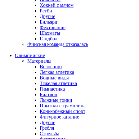
Хоккей с мячом
Регби
Другие
Бильярд
Фехтование
Шахматы
Гандбол
Финская команда отказалась
Олимпийские
Материалы
Велоспорт
Легкая атлетика
Водные виды
Тяжелая атлетика
Гимнастика
Биатлон
Лыжные гонки
Прыжки с трамплина
Конькобежный спорт
Фигурное катание
Другие
Гребля
Стрельба