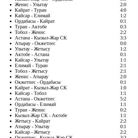
Женис - Улытау
2:0
Кайрат - Туран
4:0
Кайсар - Елимай
1:2
Ордабасы - Кайрат
0:1
Туран - Актобе
0:3
Тобол - Женис
2:2
Астана - Кызыл-Жар СК
3:3
Атырау - Окжетпес
0:0
Улытау - Жетысу
1:2
Актобе - Астана
0:1
Кайсар - Улытау
1:1
Елимай - Туран
2:1
Тобол - Жетысу
2:1
Женис - Атырау
2:0
Окжетпес - Ордабасы
0:1
Кайрат - Кызыл-Жар СК
1:0
Кайсар - Тобол
1:1
Астана - Окжетпес
5:2
Ордабасы - Елимай
1:1
Туран - Женис
0:2
Кызыл-Жар СК - Актобе
1:1
Жетысу - Кайрат
2:2
Атырау - Улытау
0:1
Кайсар - Жетысу
2:2
Окжетпес - Кызыл-Жар СК
3:2