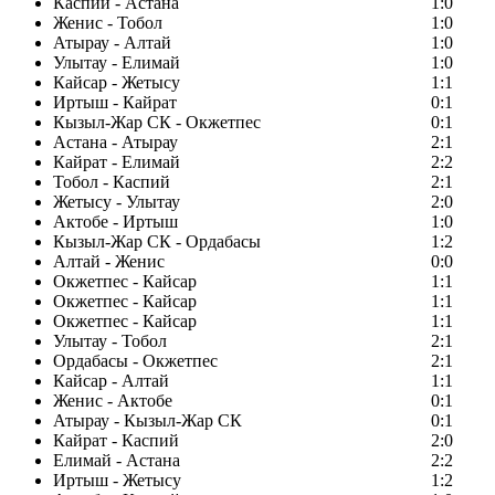
Каспий - Астана
1:0
Женис - Тобол
1:0
Атырау - Алтай
1:0
Улытау - Елимай
1:0
Кайсар - Жетысу
1:1
Иртыш - Кайрат
0:1
Кызыл-Жар СК - Окжетпес
0:1
Астана - Атырау
2:1
Кайрат - Елимай
2:2
Тобол - Каспий
2:1
Жетысу - Улытау
2:0
Актобе - Иртыш
1:0
Кызыл-Жар СК - Ордабасы
1:2
Алтай - Женис
0:0
Окжетпес - Кайсар
1:1
Окжетпес - Кайсар
1:1
Окжетпес - Кайсар
1:1
Улытау - Тобол
2:1
Ордабасы - Окжетпес
2:1
Кайсар - Алтай
1:1
Женис - Актобе
0:1
Атырау - Кызыл-Жар СК
0:1
Кайрат - Каспий
2:0
Елимай - Астана
2:2
Иртыш - Жетысу
1:2