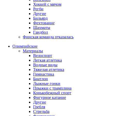
Хоккей с мячом
Регби
Другие
Бильярд
Фехтование
Шахматы
Гандбол
Финская команда отказалась
Олимпийские
Материалы
Велоспорт
Легкая атлетика
Водные виды
Тяжелая атлетика
Гимнастика
Биатлон
Лыжные гонки
Прыжки с трамплина
Конькобежный спорт
Фигурное катание
Другие
Гребля
Стрельба