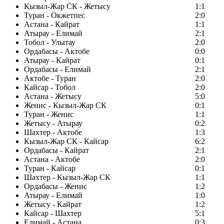
Кызыл-Жар СК - Жетысу
1:1
Туран - Окжетпес
2:0
Астана - Кайрат
1:1
Атырау - Елимай
2:1
Тобол - Улытау
2:0
Ордабасы - Актобе
0:0
Атырау - Кайрат
0:1
Ордабасы - Елимай
2:1
Актобе - Туран
2:0
Кайсар - Тобол
2:0
Астана - Жетысу
5:0
Женис - Кызыл-Жар СК
0:1
Туран - Женис
1:1
Жетысу - Атырау
0:2
Шахтер - Актобе
1:3
Кызыл-Жар СК - Кайсар
6:2
Ордабасы - Кайрат
2:1
Астана - Актобе
2:0
Туран - Кайсар
0:1
Шахтер - Кызыл-Жар СК
1:1
Ордабасы - Женис
1:2
Атырау - Елимай
1:0
Жетысу - Кайрат
1:2
Кайсар - Шахтер
5:1
Елимай - Астана
0:3