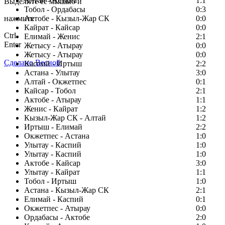
Алтай - Астана
1:1
Выделите ее мышью и
Тобол - Ордабасы
0:3
нажмите
Актобе - Кызыл-Жар СК
0:0
Кайрат - Кайсар
0:0
Ctrl
Елимай - Женис
2:1
Enter
Жетысу - Атырау
0:0
Жетысу - Атырау
0:0
Сделано Весной
Каспий - Иртыш
2:2
Астана - Улытау
3:0
Алтай - Окжетпес
0:1
Кайсар - Тобол
2:1
Актобе - Атырау
1:1
Женис - Кайрат
1:2
Кызыл-Жар СК - Алтай
1:2
Иртыш - Елимай
2:2
Окжетпес - Астана
1:0
Улытау - Каспий
1:0
Улытау - Каспий
1:0
Актобе - Кайсар
3:0
Улытау - Кайрат
1:1
Тобол - Иртыш
1:0
Астана - Кызыл-Жар СК
2:1
Елимай - Каспий
0:1
Окжетпес - Атырау
0:0
Ордабасы - Актобе
2:0