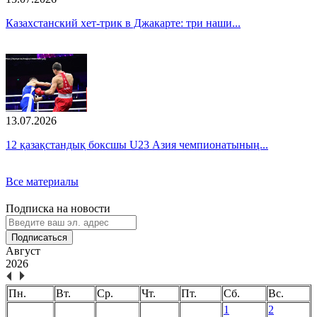
Казахстанский хет-трик в Джакарте: три наши...
13.07.2026
12 қазақстандық боксшы U23 Азия чемпионатының...
Все материалы
Подписка на новости
Подписаться
Август
2026
Пн.
Вт.
Ср.
Чт.
Пт.
Сб.
Вс.
1
2