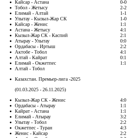
Кайсар - Астана
0-0
Тобол - Жетысу
2-2
Елимай - Алтай
1-1
Улытау - Кызыл-Жар СК
1-0
Кайсар - Женис
1:1
Астана - Жетысу
4:1
Кызыл-Жар СК - Каспий
2:1
Атырау - Улытау
0:0
Ордабасы - Иртыш
2:2
Актобе - Тобол
4:1
Алтай - Кайрат
0:1
Елимай - Окжетпес
1:1
Алтай - Тобол
Казахстан. Премьер-лига -2025
(01.03.2025 - 26.11.2025)
Кызыл-Жар СК - Женис
4:0
Ордабасы - Атырау
1:1
Кайрат - Астана
1:1
Елимай - Атырау
3:2
Улытау - Тобол
2:2
Окжетпес - Туран
4:3
Женис - Кайсар
2:2