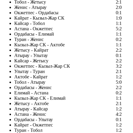
Тобол - Жетысу
2:1
Женис - Атырау
2:0
Окжетпес - Ордабасы
0:1
Кайрат - Кызыл-Жар СК
1:0
Кайсар - Тобол
1:1
Астана - Окжетпес
5:2
Ордабасы - Елимай
1:1
Туран - Женис
0:2
Кызыл-Жар СК - Актобе
1:1
Жетысу - Кайрат
2:2
Атырау - Улытау
0:1
Кайсар - Жетысу
2:2
Окжетпес - Кызыл-Жар СК
3:2
Улытау - Туран
2:1
Актобе - Кайрат
1:2
Тобол - Атырау
5:0
Ордабасы - Женис
2:2
Елимай - Астана
0:2
Кызыл-Жар СК - Елимай
1:1
Жетысу - Актобе
2:1
Атырау - Кайсар
1:2
Астана - Женис
4:2
Ордабасы - Улытау
0:1
Кайрат - Окжетпес
1:2
Туран - Тобол
1:2