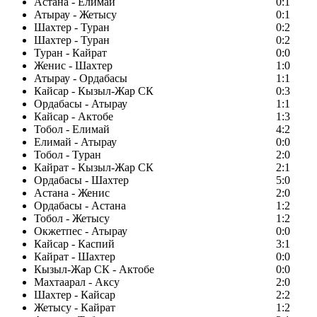
Астана - Елимай
0:1
Атырау - Жетысу
0:1
Шахтер - Туран
0:2
Шахтер - Туран
0:2
Туран - Кайрат
0:0
Женис - Шахтер
1:0
Атырау - Ордабасы
1:1
Кайсар - Кызыл-Жар СК
0:3
Ордабасы - Атырау
1:1
Кайсар - Актобе
1:3
Тобол - Елимай
4:2
Елимай - Атырау
0:0
Тобол - Туран
2:0
Кайрат - Кызыл-Жар СК
2:1
Ордабасы - Шахтер
5:0
Астана - Женис
2:0
Ордабасы - Астана
1:2
Тобол - Жетысу
1:2
Окжетпес - Атырау
0:0
Кайсар - Каспий
3:1
Кайрат - Шахтер
0:0
Кызыл-Жар СК - Актобе
0:0
Махтаарал - Аксу
2:0
Шахтер - Кайсар
2:2
Жетысу - Кайрат
1:2