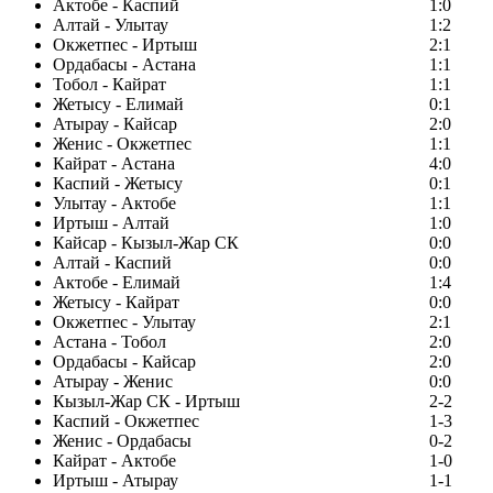
Актобе - Каспий
1:0
Алтай - Улытау
1:2
Окжетпес - Иртыш
2:1
Ордабасы - Астана
1:1
Тобол - Кайрат
1:1
Жетысу - Елимай
0:1
Атырау - Кайсар
2:0
Женис - Окжетпес
1:1
Кайрат - Астана
4:0
Каспий - Жетысу
0:1
Улытау - Актобе
1:1
Иртыш - Алтай
1:0
Кайсар - Кызыл-Жар СК
0:0
Алтай - Каспий
0:0
Актобе - Елимай
1:4
Жетысу - Кайрат
0:0
Окжетпес - Улытау
2:1
Астана - Тобол
2:0
Ордабасы - Кайсар
2:0
Атырау - Женис
0:0
Кызыл-Жар СК - Иртыш
2-2
Каспий - Окжетпес
1-3
Женис - Ордабасы
0-2
Кайрат - Актобе
1-0
Иртыш - Атырау
1-1