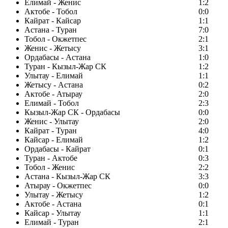
Елимай - Женис
1:2
Актобе - Тобол
0:0
Кайрат - Кайсар
1:1
Астана - Туран
7:0
Тобол - Окжетпес
2:1
Женис - Жетысу
3:1
Ордабасы - Астана
1:0
Туран - Кызыл-Жар СК
1:2
Улытау - Елимай
1:1
Жетысу - Астана
0:2
Актобе - Атырау
2:0
Елимай - Тобол
2:3
Кызыл-Жар СК - Ордабасы
0:0
Женис - Улытау
2:0
Кайрат - Туран
4:0
Кайсар - Елимай
1:2
Ордабасы - Кайрат
0:1
Туран - Актобе
0:3
Тобол - Женис
2:2
Астана - Кызыл-Жар СК
3:3
Атырау - Окжетпес
0:0
Улытау - Жетысу
1:2
Актобе - Астана
0:1
Кайсар - Улытау
1:1
Елимай - Туран
2:1