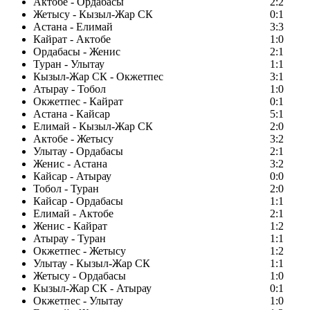
Актобе - Ордабасы
2:2
Жетысу - Кызыл-Жар СК
0:1
Астана - Елимай
3:3
Кайрат - Актобе
1:0
Ордабасы - Женис
2:1
Туран - Улытау
1:1
Кызыл-Жар СК - Окжетпес
3:1
Атырау - Тобол
1:0
Окжетпес - Кайрат
0:1
Астана - Кайсар
5:1
Елимай - Кызыл-Жар СК
2:0
Актобе - Жетысу
3:2
Улытау - Ордабасы
2:1
Женис - Астана
3:2
Кайсар - Атырау
0:0
Тобол - Туран
2:0
Кайсар - Ордабасы
1:1
Елимай - Актобе
2:1
Женис - Кайрат
1:2
Атырау - Туран
1:1
Окжетпес - Жетысу
1:2
Улытау - Кызыл-Жар СК
1:1
Жетысу - Ордабасы
1:0
Кызыл-Жар СК - Атырау
0:1
Окжетпес - Улытау
1:0