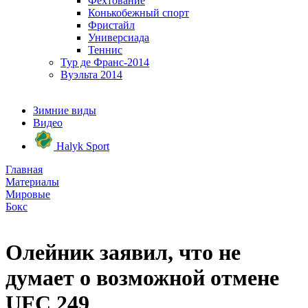
Фехтование
Конькобежный спорт
Фристайл
Универсиада
Теннис
Тур де Франс-2014
Вуэльта 2014
Зимние виды
Видео
Halyk Sport
Главная
Материалы
Мировые
Бокс
Олейник заявил, что не
думает о возможной отмене
UFC 249