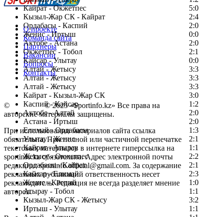
Кайрат - Окжетпес
5:0
Кызыл-Жар СК - Кайрат
2:4
Ордабасы - Каспий
2:0
О проекте
Женис - Иртыш
0:0
Команда сайта
Актобе - Астана
2:0
Партнеры
Окжетпес - Тобол
2:1
Вакансии
Кайсар - Улытау
0:0
Вопросы
Алтай - Жетысу
3:3
Контакты
Алтай - Жетысу
3:3
Алтай - Жетысу
3:3
Кайрат - Кызыл-Жар СК
3:0
Каспий - Кайсар
1:2
©
Copyright
© 2025 «Sportinfo.kz» Все права на
Актобе - Алтай
2:0
авторские материалы защищены.
Астана - Иртыш
2:0
Елимай - Ордабасы
1:3
При использовании материалов сайта ссылка
Улытау - Женис
2:1
обязательна. При полной или частичной перепечатке
Кайрат - Атырау
1:1
текстовых материалов в интернете гиперссылка на
Жетысу - Окжетпес
2:2
sportinfo.kz обязательна. Адрес электронной почты
Ордабасы - Кайрат
2:1
редакции: sportinfo.official@gmail.com. За содержание
Кайсар - Елимай
2:3
рекламных публикаций ответственность несет
Женис - Каспий
1:0
рекламодатель. Редакция не всегда разделяет мнение
Атырау - Тобол
1:1
авторов.
Кызыл-Жар СК - Жетысу
3:2
Заметили ошибку в тексте?
Иртыш - Улытау
1:1