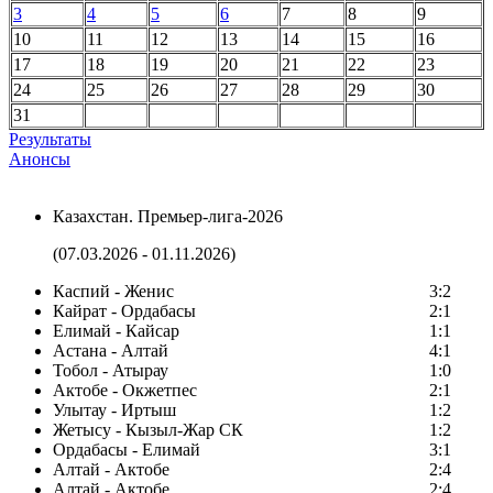
3
4
5
6
7
8
9
10
11
12
13
14
15
16
17
18
19
20
21
22
23
24
25
26
27
28
29
30
31
Результаты
Анонсы
Казахстан. Премьер-лига-2026
(07.03.2026 - 01.11.2026)
Каспий - Женис
3:2
Кайрат - Ордабасы
2:1
Елимай - Кайсар
1:1
Астана - Алтай
4:1
Тобол - Атырау
1:0
Актобе - Окжетпес
2:1
Улытау - Иртыш
1:2
Жетысу - Кызыл-Жар СК
1:2
Ордабасы - Елимай
3:1
Алтай - Актобе
2:4
Алтай - Актобе
2:4