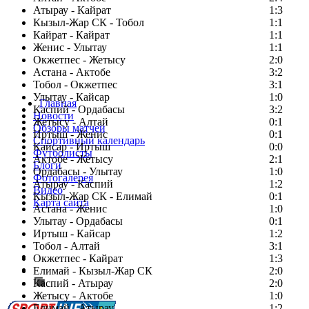
Атырау - Кайрат
1:3
Кызыл-Жар СК - Тобол
1:1
Кайрат - Кайрат
1:1
Женис - Улытау
1:1
Окжетпес - Жетысу
2:0
Астана - Актобе
3:2
Тобол - Окжетпес
3:1
Улытау - Кайсар
1:0
Главная
Каспий - Ордабасы
3:2
Новости
Жетысу - Алтай
0:1
Обзоры матчей
Иртыш - Женис
0:1
Спортивный календарь
Кайсар - Иртыш
0:0
Футболисты
Актобе - Жетысу
2:1
Блоги
Ордабасы - Улытау
1:0
Фотогалерея
Атырау - Каспий
1:2
Видео
Кызыл-Жар СК - Елимай
0:1
Карта сайта
Астана - Женис
1:0
Улытау - Ордабасы
0:1
Иртыш - Кайсар
1:2
Тобол - Алтай
3:1
Есть идея?
Окжетпес - Кайрат
1:3
Сообщить о мероприятии
Елимай - Кызыл-Жар СК
2:0
Каспий - Атырау
Перейти на старый сайт
2:0
Жетысу - Актобе
1:0
Елимай - Атырау
1:2