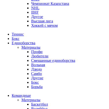
Чемпионат Казахстана
NHL
IIHF
Другое
Высшая лига
Хоккей с мячом
Теннис
Бокс
Единоборства
Материалы
Профи
Любители
Смешанные единоборства
Вольная
Дзюдо
Самбо
Другие
Бокс
Борьба
Командные
Материалы
Баскетбол
Волейбол