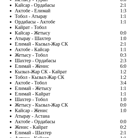
Кайсар - Ордабасы
2:1
Актобе - Елимай
1:3
Тобол - Атырау
1:1
Ордабасы - Актобе
1:1
Кайрат - Тобол
Кайсар - Жетысу
0:0
Атырау - Шахтер
1:0
Елимай - Кызыл-Жар СК
2:1
Актобе - Кайсар
1:1
Жетысу - Тобол
0:3
Шахтер - Ордабасы
2:3
Елимай - Женис
6:0
Кызыл-Жар СК - Кайрат
1:2
Тобол - Кызыл-Жар СК
1:2
Актобе - Тобол
3:4
Елимай - Жетысу
1:1
Елимай - Кайрат
1:1
Шахтер - Тобол
1:0
Жетысу - Кызыл-Жар СК
0:0
Кайсар - Женис
1:0
Атырау - Астана
Актобе - Ордабасы
0:0
Женис - Кайрат
0:2
Елимай - Шахтер
2:1