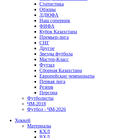
Статистика
Обзоры
ЛДЮФА
Наш соперник
ФИФА
Кубок Казахстана
Премьер-лига
СНГ
Другое
Звезды футбола
Мастер-Класс
Футзал
Сборная Казахстана
Европейские чемпионаты
Первая лига
Резерв
Персона
Футболисты
ЧМ-2018
Футбол - ЧМ-2026
Хоккей
Материалы
КХЛ
ВХЛ