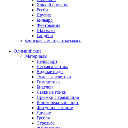
Хоккей с мячом
Регби
Другие
Бильярд
Фехтование
Шахматы
Гандбол
Финская команда отказалась
Олимпийские
Материалы
Велоспорт
Легкая атлетика
Водные виды
Тяжелая атлетика
Гимнастика
Биатлон
Лыжные гонки
Прыжки с трамплина
Конькобежный спорт
Фигурное катание
Другие
Гребля
Стрельба