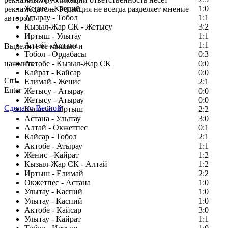
Женис - Каспий
1:0
рекламодатель. Редакция не всегда разделяет мнение
Атырау - Тобол
1:1
авторов.
Кызыл-Жар СК - Жетысу
3:2
Заметили ошибку в тексте?
Иртыш - Улытау
1:1
Алтай - Астана
1:1
Выделите ее мышью и
Тобол - Ордабасы
0:3
нажмите
Актобе - Кызыл-Жар СК
0:0
Кайрат - Кайсар
0:0
Ctrl
Елимай - Женис
2:1
Enter
Жетысу - Атырау
0:0
Жетысу - Атырау
0:0
Сделано Весной
Каспий - Иртыш
2:2
Астана - Улытау
3:0
Алтай - Окжетпес
0:1
Кайсар - Тобол
2:1
Актобе - Атырау
1:1
Женис - Кайрат
1:2
Кызыл-Жар СК - Алтай
1:2
Иртыш - Елимай
2:2
Окжетпес - Астана
1:0
Улытау - Каспий
1:0
Улытау - Каспий
1:0
Актобе - Кайсар
3:0
Улытау - Кайрат
1:1