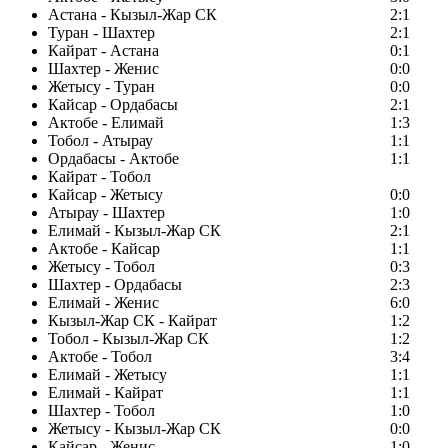
Астана - Кызыл-Жар СК
2:1
Туран - Шахтер
2:1
Кайрат - Астана
0:1
Шахтер - Женис
0:0
Жетысу - Туран
0:0
Кайсар - Ордабасы
2:1
Актобе - Елимай
1:3
Тобол - Атырау
1:1
Ордабасы - Актобе
1:1
Кайрат - Тобол
Кайсар - Жетысу
0:0
Атырау - Шахтер
1:0
Елимай - Кызыл-Жар СК
2:1
Актобе - Кайсар
1:1
Жетысу - Тобол
0:3
Шахтер - Ордабасы
2:3
Елимай - Женис
6:0
Кызыл-Жар СК - Кайрат
1:2
Тобол - Кызыл-Жар СК
1:2
Актобе - Тобол
3:4
Елимай - Жетысу
1:1
Елимай - Кайрат
1:1
Шахтер - Тобол
1:0
Жетысу - Кызыл-Жар СК
0:0
Кайсар - Женис
1:0