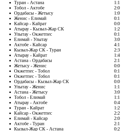
Туран - Астана
1:1
Тобол - Актобе
2:0
Ордабасы - Жетысу
1:0
Женис - Елимай
0:1
Кайсар - Кайрат
0:0
Атырау - Кызыл-Жар СК
1:2
Улытау - Окжетпес
0:1
Елимай - Улытау
3:0
Актобе - Кайсар
4:1
Кызыл-Жар СК - Туран
2:3
Атырау - Кайрат
1:4
Астана - Ордабасы
2:1
Жетысу - Женис
0:0
Окжетпес - Тобол
0:1
Окжетпес - Тобол
0:1
Ордабасы - Кызыл-Жар СК
0:0
Улытау - Женис
1:1
Астана - Жетысу
3:0
Тобол - Елимай
1:1
Атырау - Актобе
0:4
Туран - Кайрат
1:2
Кайсар - Окжетпес
2:2
Елимай - Кайсар
2:0
Актобе - Туран
2:1
Кызыл-Жар СК - Астана
0:2