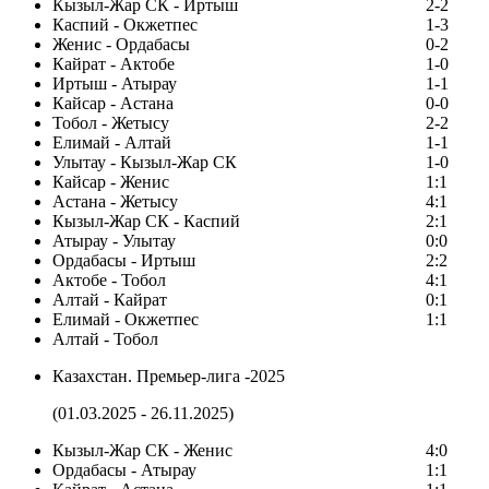
Кызыл-Жар СК - Иртыш
2-2
Каспий - Окжетпес
1-3
Женис - Ордабасы
0-2
Кайрат - Актобе
1-0
Иртыш - Атырау
1-1
Кайсар - Астана
0-0
Тобол - Жетысу
2-2
Елимай - Алтай
1-1
Улытау - Кызыл-Жар СК
1-0
Кайсар - Женис
1:1
Астана - Жетысу
4:1
Кызыл-Жар СК - Каспий
2:1
Атырау - Улытау
0:0
Ордабасы - Иртыш
2:2
Актобе - Тобол
4:1
Алтай - Кайрат
0:1
Елимай - Окжетпес
1:1
Алтай - Тобол
Казахстан. Премьер-лига -2025
(01.03.2025 - 26.11.2025)
Кызыл-Жар СК - Женис
4:0
Ордабасы - Атырау
1:1