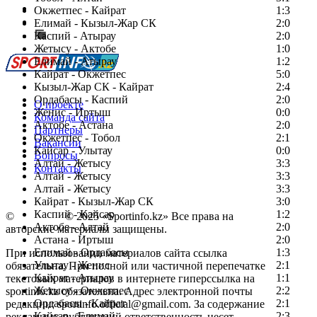
Есть идея?
Окжетпес - Кайрат
1:3
Сообщить о мероприятии
Елимай - Кызыл-Жар СК
2:0
Каспий - Атырау
Перейти на старый сайт
2:0
Жетысу - Актобе
1:0
Елимай - Атырау
1:2
Кайрат - Окжетпес
5:0
Кызыл-Жар СК - Кайрат
2:4
Ордабасы - Каспий
2:0
О проекте
Женис - Иртыш
0:0
Команда сайта
Актобе - Астана
2:0
Партнеры
Окжетпес - Тобол
2:1
Вакансии
Кайсар - Улытау
0:0
Вопросы
Алтай - Жетысу
3:3
Контакты
Алтай - Жетысу
3:3
Алтай - Жетысу
3:3
Кайрат - Кызыл-Жар СК
3:0
Каспий - Кайсар
1:2
©
Copyright
© 2025 «Sportinfo.kz» Все права на
Актобе - Алтай
2:0
авторские материалы защищены.
Астана - Иртыш
2:0
Елимай - Ордабасы
1:3
При использовании материалов сайта ссылка
Улытау - Женис
2:1
обязательна. При полной или частичной перепечатке
Кайрат - Атырау
1:1
текстовых материалов в интернете гиперссылка на
Жетысу - Окжетпес
2:2
sportinfo.kz обязательна. Адрес электронной почты
Ордабасы - Кайрат
2:1
редакции: sportinfo.official@gmail.com. За содержание
Кайсар - Елимай
2:3
рекламных публикаций ответственность несет