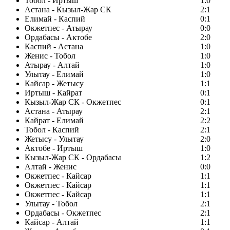
Тобол - Иртыш
1:0
Астана - Кызыл-Жар СК
2:1
Елимай - Каспий
0:1
Окжетпес - Атырау
0:0
Ордабасы - Актобе
2:0
Каспий - Астана
1:0
Женис - Тобол
1:0
Атырау - Алтай
1:0
Улытау - Елимай
1:0
Кайсар - Жетысу
1:1
Иртыш - Кайрат
0:1
Кызыл-Жар СК - Окжетпес
0:1
Астана - Атырау
2:1
Кайрат - Елимай
2:2
Тобол - Каспий
2:1
Жетысу - Улытау
2:0
Актобе - Иртыш
1:0
Кызыл-Жар СК - Ордабасы
1:2
Алтай - Женис
0:0
Окжетпес - Кайсар
1:1
Окжетпес - Кайсар
1:1
Окжетпес - Кайсар
1:1
Улытау - Тобол
2:1
Ордабасы - Окжетпес
2:1
Кайсар - Алтай
1:1