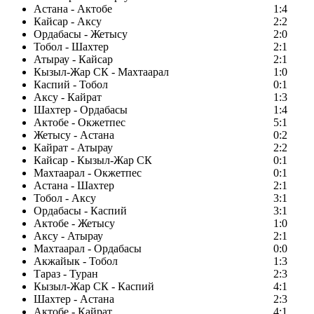
Астана - Актобе
1:4
Кайсар - Аксу
2:2
Ордабасы - Жетысу
2:0
Тобол - Шахтер
2:1
Атырау - Кайсар
2:1
Кызыл-Жар СК - Махтаарал
1:0
Каспий - Тобол
0:1
Аксу - Кайрат
1:3
Шахтер - Ордабасы
1:4
Актобе - Окжетпес
5:1
Жетысу - Астана
0:2
Кайрат - Атырау
2:2
Кайсар - Кызыл-Жар СК
0:1
Махтаарал - Окжетпес
0:1
Астана - Шахтер
2:1
Тобол - Аксу
3:1
Ордабасы - Каспий
3:1
Актобе - Жетысу
1:0
Аксу - Атырау
2:1
Махтаарал - Ордабасы
0:0
Акжайык - Тобол
1:3
Тараз - Туран
2:3
Кызыл-Жар СК - Каспий
4:1
Шахтер - Астана
2:3
Актобе - Кайрат
4:1