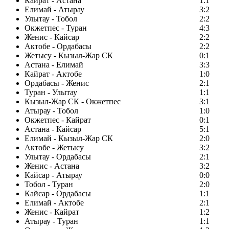
Кайрат - Астана
1:1
Елимай - Атырау
3:2
Улытау - Тобол
2:2
Окжетпес - Туран
4:3
Женис - Кайсар
2:2
Актобе - Ордабасы
2:2
Жетысу - Кызыл-Жар СК
0:1
Астана - Елимай
3:3
Кайрат - Актобе
1:0
Ордабасы - Женис
2:1
Туран - Улытау
1:1
Кызыл-Жар СК - Окжетпес
3:1
Атырау - Тобол
1:0
Окжетпес - Кайрат
0:1
Астана - Кайсар
5:1
Елимай - Кызыл-Жар СК
2:0
Актобе - Жетысу
3:2
Улытау - Ордабасы
2:1
Женис - Астана
3:2
Кайсар - Атырау
0:0
Тобол - Туран
2:0
Кайсар - Ордабасы
1:1
Елимай - Актобе
2:1
Женис - Кайрат
1:2
Атырау - Туран
1:1