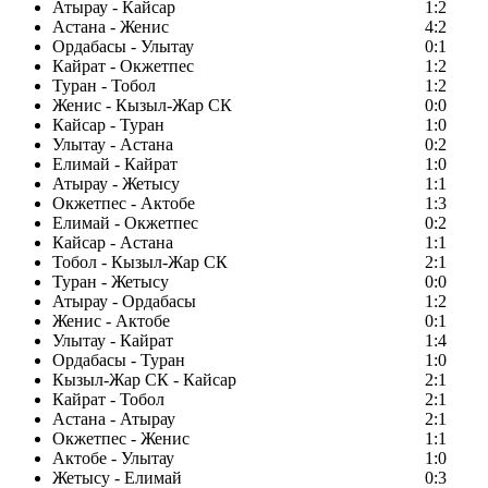
Атырау - Кайсар
1:2
Астана - Женис
4:2
Ордабасы - Улытау
0:1
Кайрат - Окжетпес
1:2
Туран - Тобол
1:2
Женис - Кызыл-Жар СК
0:0
Кайсар - Туран
1:0
Улытау - Астана
0:2
Елимай - Кайрат
1:0
Атырау - Жетысу
1:1
Окжетпес - Актобе
1:3
Елимай - Окжетпес
0:2
Кайсар - Астана
1:1
Тобол - Кызыл-Жар СК
2:1
Туран - Жетысу
0:0
Атырау - Ордабасы
1:2
Женис - Актобе
0:1
Улытау - Кайрат
1:4
Ордабасы - Туран
1:0
Кызыл-Жар СК - Кайсар
2:1
Кайрат - Тобол
2:1
Астана - Атырау
2:1
Окжетпес - Женис
1:1
Актобе - Улытау
1:0
Жетысу - Елимай
0:3