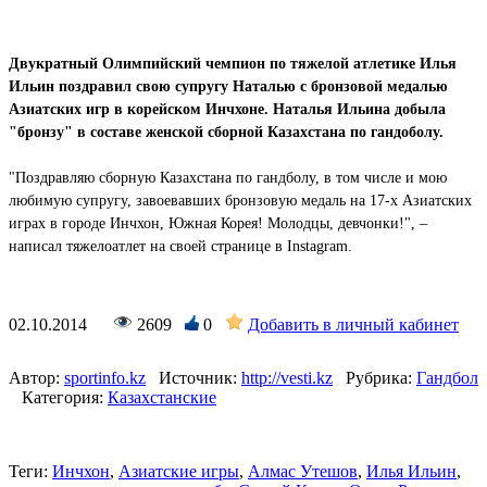
Двукратный Олимпийский чемпион по тяжелой атлетике Илья
Ильин поздравил свою супругу Наталью с бронзовой медалью
Азиатских игр в корейском Инчхоне. Наталья Ильина добыла
"бронзу" в составе женской сборной Казахстана по гандоболу.
"Поздравляю сборную Казахстана по гандболу, в том числе и мою
любимую супругу, завоевавших бронзовую медаль на 17-х Азиатских
играх в городе Инчхон, Южная Корея! Молодцы, девчонки!", –
написал тяжелоатлет на своей странице в Instagram.
02.10.2014
2609
0
Добавить в личный кабинет
Автор:
sportinfo.kz
Источник:
http://vesti.kz
Рубрика:
Гандбол
Категория:
Казахстанские
Теги:
Инчхон
,
Азиатские игры
,
Алмас Утешов
,
Илья Ильин
,