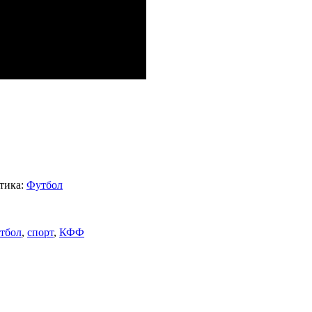
тика:
Футбол
тбол
,
спорт
,
КФФ