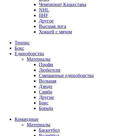
Чемпионат Казахстана
NHL
IIHF
Другое
Высшая лига
Хоккей с мячом
Теннис
Бокс
Единоборства
Материалы
Профи
Любители
Смешанные единоборства
Вольная
Дзюдо
Самбо
Другие
Бокс
Борьба
Командные
Материалы
Баскетбол
Волейбол