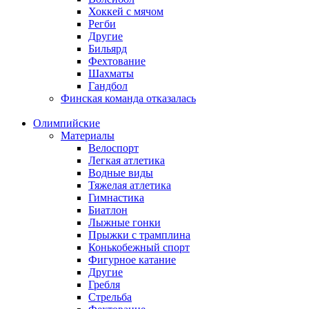
Хоккей с мячом
Регби
Другие
Бильярд
Фехтование
Шахматы
Гандбол
Финская команда отказалась
Олимпийские
Материалы
Велоспорт
Легкая атлетика
Водные виды
Тяжелая атлетика
Гимнастика
Биатлон
Лыжные гонки
Прыжки с трамплина
Конькобежный спорт
Фигурное катание
Другие
Гребля
Стрельба