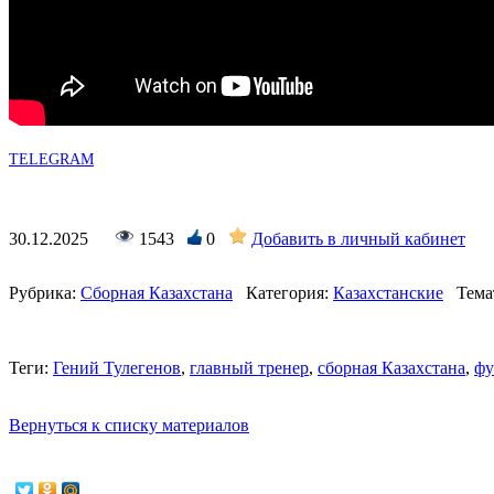
TELEGRAM
30.12.2025
1543
0
Добавить в личный кабинет
Рубрика:
Сборная Казахстана
Категория:
Казахстанские
Тема
Теги:
Гений Тулегенов
,
главный тренер
,
сборная Казахстана
,
фу
Вернуться к списку материалов