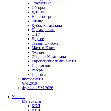
Статистика
Обзоры
ЛДЮФА
Наш соперник
ФИФА
Кубок Казахстана
Премьер-лига
СНГ
Другое
Звезды футбола
Мастер-Класс
Футзал
Сборная Казахстана
Европейские чемпионаты
Первая лига
Резерв
Персона
Футболисты
ЧМ-2018
Футбол - ЧМ-2026
Хоккей
Материалы
КХЛ
ВХЛ