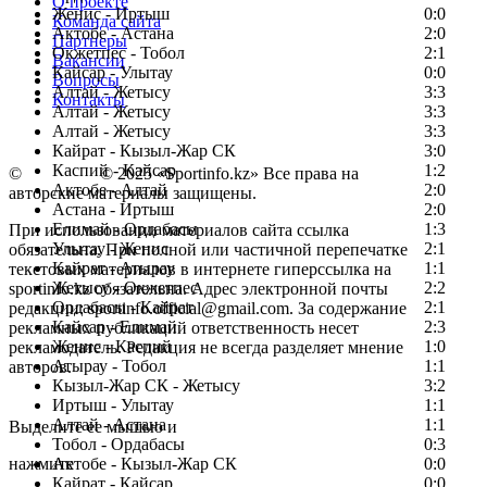
О проекте
Женис - Иртыш
0:0
Команда сайта
Актобе - Астана
2:0
Партнеры
Окжетпес - Тобол
2:1
Вакансии
Кайсар - Улытау
0:0
Вопросы
Алтай - Жетысу
3:3
Контакты
Алтай - Жетысу
3:3
Алтай - Жетысу
3:3
Кайрат - Кызыл-Жар СК
3:0
Каспий - Кайсар
1:2
©
Copyright
© 2025 «Sportinfo.kz» Все права на
Актобе - Алтай
2:0
авторские материалы защищены.
Астана - Иртыш
2:0
Елимай - Ордабасы
1:3
При использовании материалов сайта ссылка
Улытау - Женис
2:1
обязательна. При полной или частичной перепечатке
Кайрат - Атырау
1:1
текстовых материалов в интернете гиперссылка на
Жетысу - Окжетпес
2:2
sportinfo.kz обязательна. Адрес электронной почты
Ордабасы - Кайрат
2:1
редакции: sportinfo.official@gmail.com. За содержание
Кайсар - Елимай
2:3
рекламных публикаций ответственность несет
Женис - Каспий
1:0
рекламодатель. Редакция не всегда разделяет мнение
Атырау - Тобол
1:1
авторов.
Кызыл-Жар СК - Жетысу
3:2
Заметили ошибку в тексте?
Иртыш - Улытау
1:1
Алтай - Астана
1:1
Выделите ее мышью и
Тобол - Ордабасы
0:3
нажмите
Актобе - Кызыл-Жар СК
0:0
Кайрат - Кайсар
0:0