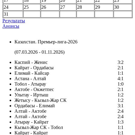
17
18
19
20
21
22
23
24
25
26
27
28
29
30
31
Результаты
Анонсы
Казахстан. Премьер-лига-2026
(07.03.2026 - 01.11.2026)
Каспий - Женис
3:2
Кайрат - Ордабасы
2:1
Елимай - Кайсар
1:1
Астана - Алтай
4:1
Тобол - Атырау
1:0
Актобе - Окжетпес
2:1
Улытау - Иртыш
1:2
Жетысу - Кызыл-Жар СК
1:2
Ордабасы - Елимай
3:1
Алтай - Актобе
2:4
Алтай - Актобе
2:4
Атырау - Кайрат
1:3
Кызыл-Жар СК - Тобол
1:1
Кайрат - Кайрат
1:1