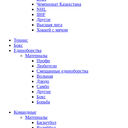
Чемпионат Казахстана
NHL
IIHF
Другое
Высшая лига
Хоккей с мячом
Теннис
Бокс
Единоборства
Материалы
Профи
Любители
Смешанные единоборства
Вольная
Дзюдо
Самбо
Другие
Бокс
Борьба
Командные
Материалы
Баскетбол
Волейбол