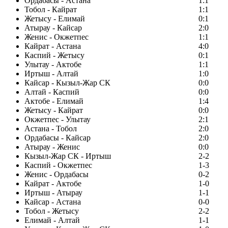
Ордабасы - Астана
1:1
Тобол - Кайрат
1:1
Жетысу - Елимай
0:1
Атырау - Кайсар
2:0
Женис - Окжетпес
1:1
Кайрат - Астана
4:0
Каспий - Жетысу
0:1
Улытау - Актобе
1:1
Иртыш - Алтай
1:0
Кайсар - Кызыл-Жар СК
0:0
Алтай - Каспий
0:0
Актобе - Елимай
1:4
Жетысу - Кайрат
0:0
Окжетпес - Улытау
2:1
Астана - Тобол
2:0
Ордабасы - Кайсар
2:0
Атырау - Женис
0:0
Кызыл-Жар СК - Иртыш
2-2
Каспий - Окжетпес
1-3
Женис - Ордабасы
0-2
Кайрат - Актобе
1-0
Иртыш - Атырау
1-1
Кайсар - Астана
0-0
Тобол - Жетысу
2-2
Елимай - Алтай
1-1