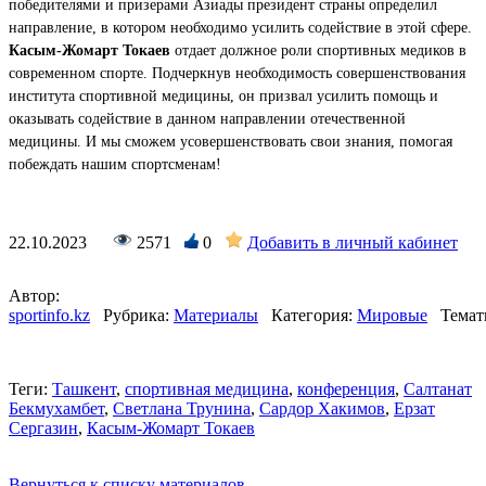
победителями и призерами Азиады президент страны определил
направление, в котором необходимо усилить содействие в этой сфере.
Касым-Жомарт Токаев
отдает должное роли спортивных медиков в
современном спорте. Подчеркнув необходимость совершенствования
института спортивной медицины, он призвал усилить помощь и
оказывать содействие в данном направлении отечественной
медицины. И мы сможем усовершенствовать свои знания, помогая
побеждать нашим спортсменам!
22.10.2023
2571
0
Добавить в личный кабинет
Автор:
sportinfo.kz
Рубрика:
Материалы
Категория:
Мировые
Темат
Теги:
Ташкент
,
спортивная медицина
,
конференция
,
Салтанат
Бекмухамбет
,
Светлана Трунина
,
Сардор Хакимов
,
Ерзат
Сергазин
,
Касым-Жомарт Токаев
Вернуться к списку материалов