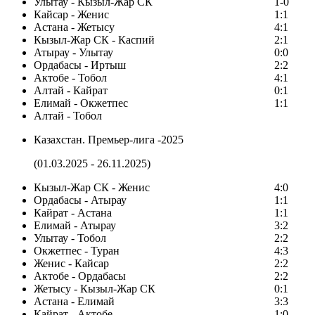
Улытау - Кызыл-Жар СК
1-0
Кайсар - Женис
1:1
Астана - Жетысу
4:1
Кызыл-Жар СК - Каспий
2:1
Атырау - Улытау
0:0
Ордабасы - Иртыш
2:2
Актобе - Тобол
4:1
Алтай - Кайрат
0:1
Елимай - Окжетпес
1:1
Алтай - Тобол
Казахстан. Премьер-лига -2025
(01.03.2025 - 26.11.2025)
Кызыл-Жар СК - Женис
4:0
Ордабасы - Атырау
1:1
Кайрат - Астана
1:1
Елимай - Атырау
3:2
Улытау - Тобол
2:2
Окжетпес - Туран
4:3
Женис - Кайсар
2:2
Актобе - Ордабасы
2:2
Жетысу - Кызыл-Жар СК
0:1
Астана - Елимай
3:3
Кайрат - Актобе
1:0