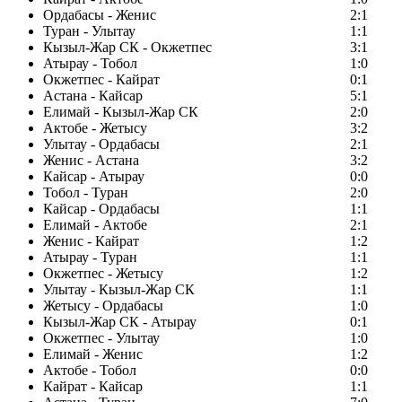
Ордабасы - Женис
2:1
Туран - Улытау
1:1
Кызыл-Жар СК - Окжетпес
3:1
Атырау - Тобол
1:0
Окжетпес - Кайрат
0:1
Астана - Кайсар
5:1
Елимай - Кызыл-Жар СК
2:0
Актобе - Жетысу
3:2
Улытау - Ордабасы
2:1
Женис - Астана
3:2
Кайсар - Атырау
0:0
Тобол - Туран
2:0
Кайсар - Ордабасы
1:1
Елимай - Актобе
2:1
Женис - Кайрат
1:2
Атырау - Туран
1:1
Окжетпес - Жетысу
1:2
Улытау - Кызыл-Жар СК
1:1
Жетысу - Ордабасы
1:0
Кызыл-Жар СК - Атырау
0:1
Окжетпес - Улытау
1:0
Елимай - Женис
1:2
Актобе - Тобол
0:0
Кайрат - Кайсар
1:1