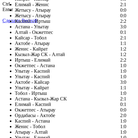
Ctrl
Елимай - Женис
2:1
Enter
Жетысу - Атырау
0:0
Жетысу - Атырау
0:0
Сделано Весной
Каспий - Иртыш
2:2
Астана - Улытау
3:0
Алтай - Окжетпес
0:1
Кайсар - Тобол
2:1
Актобе - Атырау
1:1
Женис - Кайрат
1:2
Кызыл-Жар СК - Алтай
1:2
Иртыш - Елимай
2:2
Окжетпес - Астана
1:0
Улытау - Каспий
1:0
Улытау - Каспий
1:0
Актобе - Кайсар
3:0
Улытау - Кайрат
1:1
Тобол - Иртыш
1:0
Астана - Кызыл-Жар СК
2:1
Елимай - Каспий
0:1
Окжетпес - Атырау
0:0
Ордабасы - Актобе
2:0
Каспий - Астана
1:0
Женис - Тобол
1:0
Атырау - Алтай
1:0
Улытау - Елимай
1:0