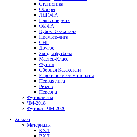
Статистика
Обзоры
ЛДЮФА
Наш соперник
ФИФА
Кубок Казахстана
Премьер-лига
СНГ
Другое
Звезды футбола
Мастер-Класс
Футзал
Сборная Казахстана
Европейские чемпионаты
Первая лига
Резерв
Персона
Футболисты
ЧМ-2018
Футбол - ЧМ-2026
Хоккей
Материалы
КХЛ
ВХЛ