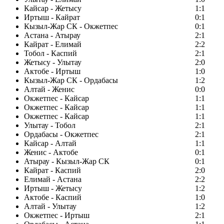
Кайсар - Жетысу
1:1
Иртыш - Кайрат
0:1
Кызыл-Жар СК - Окжетпес
0:1
Астана - Атырау
2:1
Кайрат - Елимай
2:2
Тобол - Каспий
2:1
Жетысу - Улытау
2:0
Актобе - Иртыш
1:0
Кызыл-Жар СК - Ордабасы
1:2
Алтай - Женис
0:0
Окжетпес - Кайсар
1:1
Окжетпес - Кайсар
1:1
Окжетпес - Кайсар
1:1
Улытау - Тобол
2:1
Ордабасы - Окжетпес
2:1
Кайсар - Алтай
1:1
Женис - Актобе
0:1
Атырау - Кызыл-Жар СК
0:1
Кайрат - Каспий
2:0
Елимай - Астана
2:2
Иртыш - Жетысу
1:2
Актобе - Каспий
1:0
Алтай - Улытау
1:2
Окжетпес - Иртыш
2:1