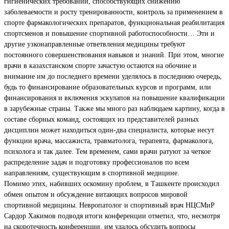
гигиенических требований, способствующих снижению
заболеваемости и росту тренированности, контроль за применением в
спорте фармакологических препаратов, функциональная реабилитация
спортсменов и повышение спортивной работоспособности… Эти и
другие узконаправленные ответвления медицины требуют
постоянного совершенствования навыков и знаний. При этом, многие
врачи в казахстанском спорте зачастую остаются на обочине и
внимание им до последнего времени уделялось в последнюю очередь,
будь то финансирование образовательных курсов и программ, или
финансирования и включения эскулапов на повышение квалификации
в зарубежные страны. Также мы много раз наблюдаем картину, когда в
составе сборных команд, состоящих из представителей разных
дисциплин может находиться один-два специалиста, которые несут
функции врача, массажиста, травматолога, терапевта, фармаколога,
психолога и так далее. Тем временем, сами врачи ратуют за четкое
распределение задач и подготовку профессионалов по всем
направлениям, существующим в спортивной медицине.
Помимо этих, набивших оскомину проблем, в Ташкенте происходил
обмен опытом и обсуждение витающих вопросов мировой
спортивной медицины. Невропатолог и спортивный врач НЦСМиР
Сардор Хакимов подводя итоги конференции отметил, что, несмотря
на скоротечность конференции, им удалось обсудить вопросы