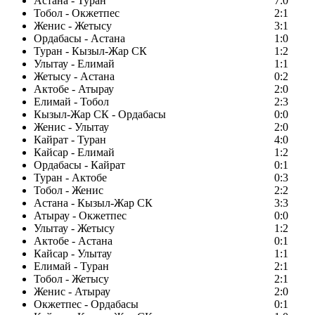
Астана - Туран
7:0
Тобол - Окжетпес
2:1
Женис - Жетысу
3:1
Ордабасы - Астана
1:0
Туран - Кызыл-Жар СК
1:2
Улытау - Елимай
1:1
Жетысу - Астана
0:2
Актобе - Атырау
2:0
Елимай - Тобол
2:3
Кызыл-Жар СК - Ордабасы
0:0
Женис - Улытау
2:0
Кайрат - Туран
4:0
Кайсар - Елимай
1:2
Ордабасы - Кайрат
0:1
Туран - Актобе
0:3
Тобол - Женис
2:2
Астана - Кызыл-Жар СК
3:3
Атырау - Окжетпес
0:0
Улытау - Жетысу
1:2
Актобе - Астана
0:1
Кайсар - Улытау
1:1
Елимай - Туран
2:1
Тобол - Жетысу
2:1
Женис - Атырау
2:0
Окжетпес - Ордабасы
0:1