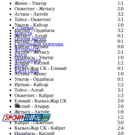
Женис - Улытау
1:1
Окжетпес - Жетысу
2:0
Астана - Актобе
3:2
Тобол - Окжетпес
3:1
Улытау - Кайсар
1:0
Главная
Каспий - Ордабасы
3:2
Новости
Жетысу - Алтай
0:1
Обзоры матчей
Иртыш - Женис
0:1
Спортивный календарь
Кайсар - Иртыш
0:0
Футболисты
Актобе - Жетысу
2:1
Блоги
Ордабасы - Улытау
1:0
Фотогалерея
Атырау - Каспий
1:2
Видео
Кызыл-Жар СК - Елимай
0:1
Карта сайта
Астана - Женис
1:0
Улытау - Ордабасы
0:1
Иртыш - Кайсар
1:2
Тобол - Алтай
3:1
Есть идея?
Окжетпес - Кайрат
1:3
Сообщить о мероприятии
Елимай - Кызыл-Жар СК
2:0
Каспий - Атырау
Перейти на старый сайт
2:0
Жетысу - Актобе
1:0
Елимай - Атырау
1:2
Кайрат - Окжетпес
5:0
Кызыл-Жар СК - Кайрат
2:4
Ордабасы - Каспий
2:0