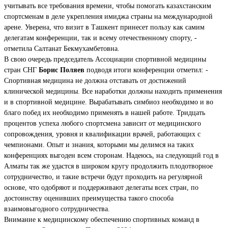
учитывать все требования времени, чтобы помогать казахстанским
спортсменам в деле укрепления имиджа страны на международной
арене. Уверена, что визит в Ташкент принесет пользу как самим
делегатам конференции, так и всему отечественному спорту, -
отметила Салтанат Бекмухамбетовна.
В свою очередь председатель Ассоциации спортивной медицины
стран СНГ
Борис Поляев
подводя итоги конференции отметил: -
Спортивная медицина не должна отставать от достижений
клинической медицины. Все наработки должны находить применения
и в спортивной медицине. Вырабатывать симбиоз необходимо и во
благо побед их необходимо применять в нашей работе. Тридцать
процентов успеха любого спортсмена зависит от медицинского
сопровождения, уровня и квалификации врачей, работающих с
чемпионами. Опыт и знания, которыми мы делимся на таких
конференциях выгоден всем сторонам. Надеюсь, на следующий год в
Алматы так же удастся в широком кругу продолжить плодотворное
сотрудничество, и такие встречи будут проходить на регулярной
основе, что одобряют и поддерживают делегаты всех стран, по
достоинству оценивших преимущества такого способа
взаимовыгодного сотрудничества.
Внимание к медицинскому обеспечению спортивных команд в