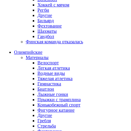
Хоккей с мячом
Регби
Другие
Бильярд
Фехтование
Шахматы
Гандбол
Финская команда отказалась
Олимпийские
Материалы
Велоспорт
Легкая атлетика
Водные виды
Тяжелая атлетика
Гимнастика
Биатлон
Лыжные гонки
Прыжки с трамплина
Конькобежный спорт
Фигурное катание
Другие
Гребля
Стрельба