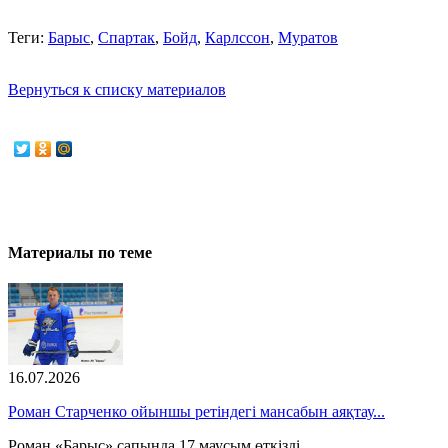
Теги:
Барыс
,
Спартак
,
Бойд
,
Карлссон
,
Муратов
Вернуться к списку материалов
Материалы по теме
16.07.2026
Роман Старченко ойыншы ретіндегі мансабын аяқтау...
Роман «Барыс» сапында 17 маусым өткізді