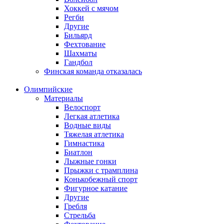
Хоккей с мячом
Регби
Другие
Бильярд
Фехтование
Шахматы
Гандбол
Финская команда отказалась
Олимпийские
Материалы
Велоспорт
Легкая атлетика
Водные виды
Тяжелая атлетика
Гимнастика
Биатлон
Лыжные гонки
Прыжки с трамплина
Конькобежный спорт
Фигурное катание
Другие
Гребля
Стрельба