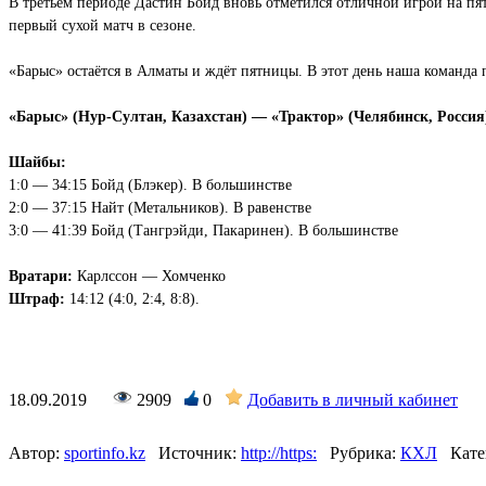
В третьем периоде Дастин Бойд вновь отметился отличной игрой на пя
первый сухой матч в сезоне.
«Барыс» остаётся в Алматы и ждёт пятницы. В этот день наша команда 
«Барыс» (Нур-Султан, Казахстан) — «Трактор» (Челябинск, Россия) 3
Шайбы:
1:0 — 34:15 Бойд (Блэкер). В большинстве
2:0 — 37:15 Найт (Метальников). В равенстве
3:0 — 41:39 Бойд (Тангрэйди, Пакаринен). В большинстве
Вратари:
Карлссон — Хомченко
Штраф:
14:12 (4:0, 2:4, 8:8).
18.09.2019
2909
0
Добавить в личный кабинет
Автор:
sportinfo.kz
Источник:
http://https:
Рубрика:
КХЛ
Кате