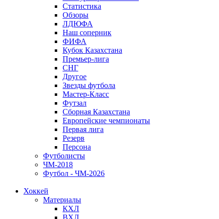
Статистика
Обзоры
ЛДЮФА
Наш соперник
ФИФА
Кубок Казахстана
Премьер-лига
СНГ
Другое
Звезды футбола
Мастер-Класс
Футзал
Сборная Казахстана
Европейские чемпионаты
Первая лига
Резерв
Персона
Футболисты
ЧМ-2018
Футбол - ЧМ-2026
Хоккей
Материалы
КХЛ
ВХЛ