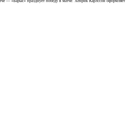
атче — «Барыс» празднует победу в матче. Хенрик Карлссон оформляет