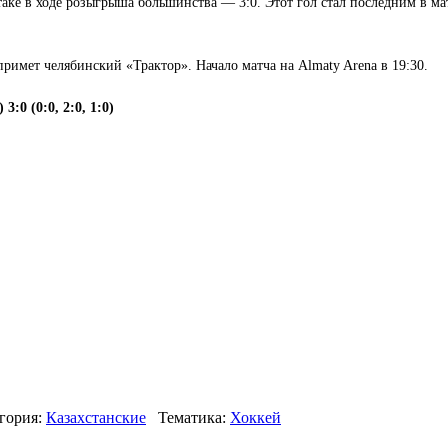
таке в ходе розыгрыша большинства — 3:0. Этот гол стал последним в м
примет челябинский «Трактор». Начало матча на Almaty Arena в 19:30.
:0 (0:0, 2:0, 1:0)
гория:
Казахстанские
Тематика:
Хоккей