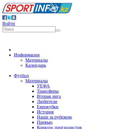
https://www.sports.kz/news/news-293567-otchet-o-matche-kh
Войти
Информация
Материалы
Календарь
Футбол
Материалы
УЕФА
Трансферы
Вторая лига
Любители
Еврокубки
История
Наши за рубежом
Превью
Конкурс прогнозистов