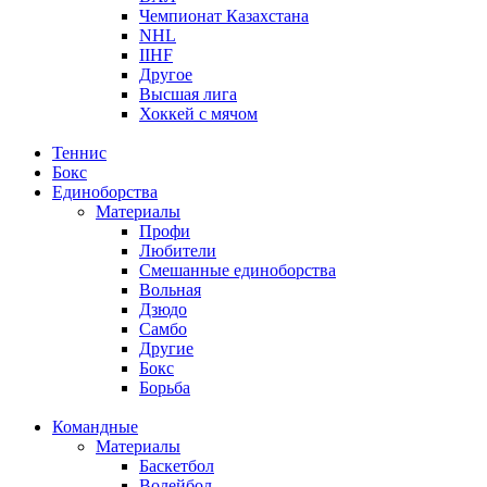
Чемпионат Казахстана
NHL
IIHF
Другое
Высшая лига
Хоккей с мячом
Теннис
Бокс
Единоборства
Материалы
Профи
Любители
Смешанные единоборства
Вольная
Дзюдо
Самбо
Другие
Бокс
Борьба
Командные
Материалы
Баскетбол
Волейбол