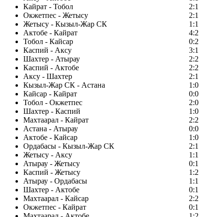
Кайрат - Тобол
2:1
Окжетпес - Жетысу
2:1
Жетысу - Кызыл-Жар СК
1:1
Актобе - Кайрат
4:2
Тобол - Кайсар
0:2
Каспий - Аксу
3:1
Шахтер - Атырау
2:2
Каспий - Актобе
2:2
Аксу - Шахтер
2:1
Кызыл-Жар СК - Астана
1:0
Кайсар - Кайрат
0:0
Тобол - Окжетпес
2:0
Шахтер - Каспий
1:0
Махтаарал - Кайрат
2:2
Астана - Атырау
0:0
Актобе - Кайсар
1:0
Ордабасы - Кызыл-Жар СК
2:1
Жетысу - Аксу
1:1
Атырау - Жетысу
0:1
Каспий - Жетысу
1:2
Атырау - Ордабасы
1:1
Шахтер - Актобе
0:1
Махтаарал - Кайсар
2:2
Окжетпес - Кайрат
0:1
Махтаарал - Актобе
1:2