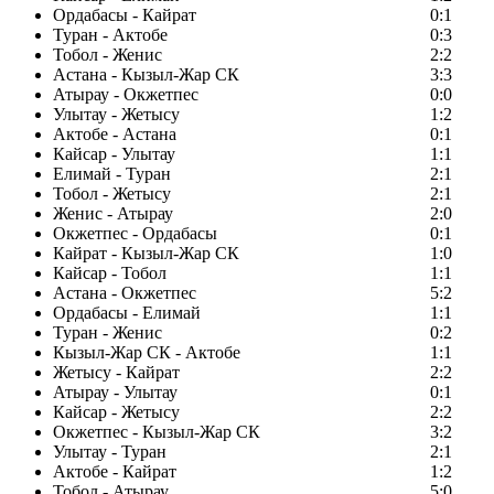
Ордабасы - Кайрат
0:1
Туран - Актобе
0:3
Тобол - Женис
2:2
Астана - Кызыл-Жар СК
3:3
Атырау - Окжетпес
0:0
Улытау - Жетысу
1:2
Актобе - Астана
0:1
Кайсар - Улытау
1:1
Елимай - Туран
2:1
Тобол - Жетысу
2:1
Женис - Атырау
2:0
Окжетпес - Ордабасы
0:1
Кайрат - Кызыл-Жар СК
1:0
Кайсар - Тобол
1:1
Астана - Окжетпес
5:2
Ордабасы - Елимай
1:1
Туран - Женис
0:2
Кызыл-Жар СК - Актобе
1:1
Жетысу - Кайрат
2:2
Атырау - Улытау
0:1
Кайсар - Жетысу
2:2
Окжетпес - Кызыл-Жар СК
3:2
Улытау - Туран
2:1
Актобе - Кайрат
1:2
Тобол - Атырау
5:0