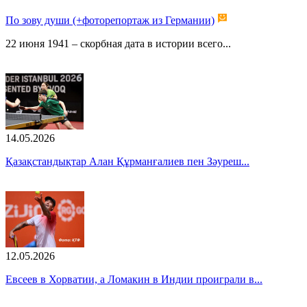
По зову души (+фоторепортаж из Германии)
22 июня 1941 – скорбная дата в истории всего...
14.05.2026
Қазақстандықтар Алан Құрманғалиев пен Зәуреш...
12.05.2026
Евсеев в Хорватии, а Ломакин в Индии проиграли в...