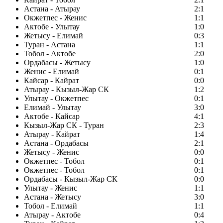
Астана - Атырау
2:1
Окжетпес - Женис
1:1
Актобе - Улытау
1:0
Жетысу - Елимай
0:3
Туран - Астана
1:1
Тобол - Актобе
2:0
Ордабасы - Жетысу
1:0
Женис - Елимай
0:1
Кайсар - Кайрат
0:0
Атырау - Кызыл-Жар СК
1:2
Улытау - Окжетпес
0:1
Елимай - Улытау
3:0
Актобе - Кайсар
4:1
Кызыл-Жар СК - Туран
2:3
Атырау - Кайрат
1:4
Астана - Ордабасы
2:1
Жетысу - Женис
0:0
Окжетпес - Тобол
0:1
Окжетпес - Тобол
0:1
Ордабасы - Кызыл-Жар СК
0:0
Улытау - Женис
1:1
Астана - Жетысу
3:0
Тобол - Елимай
1:1
Атырау - Актобе
0:4