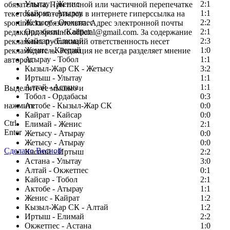
Улытау - Женис
2:1
обязательна. При полной или частичной перепечатке
Кайрат - Атырау
1:1
текстовых материалов в интернете гиперссылка на
Жетысу - Окжетпес
2:2
sportinfo.kz обязательна. Адрес электронной почты
Ордабасы - Кайрат
2:1
редакции: sportinfo.official@gmail.com. За содержание
Кайсар - Елимай
2:3
рекламных публикаций ответственность несет
Женис - Каспий
1:0
рекламодатель. Редакция не всегда разделяет мнение
Атырау - Тобол
1:1
авторов.
Кызыл-Жар СК - Жетысу
3:2
Заметили ошибку в тексте?
Иртыш - Улытау
1:1
Алтай - Астана
1:1
Выделите ее мышью и
Тобол - Ордабасы
0:3
нажмите
Актобе - Кызыл-Жар СК
0:0
Кайрат - Кайсар
0:0
Ctrl
Елимай - Женис
2:1
Enter
Жетысу - Атырау
0:0
Жетысу - Атырау
0:0
Сделано Весной
Каспий - Иртыш
2:2
Астана - Улытау
3:0
Алтай - Окжетпес
0:1
Кайсар - Тобол
2:1
Актобе - Атырау
1:1
Женис - Кайрат
1:2
Кызыл-Жар СК - Алтай
1:2
Иртыш - Елимай
2:2
Окжетпес - Астана
1:0