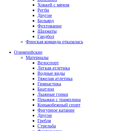
Хоккей с мячом
Регби
Другие
Бильярд
Фехтование
Шахматы
Гандбол
Финская команда отказалась
Олимпийские
Материалы
Велоспорт
Легкая атлетика
Водные виды
Тяжелая атлетика
Гимнастика
Биатлон
Лыжные гонки
Прыжки с трамплина
Конькобежный спорт
Фигурное катание
Другие
Гребля
Стрельба