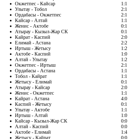
Окжетпес - Кайсар
1:1
Улытау - Тобол
2:1
Ордабасы - Окжетпес
2:1
Кайсар - Алтай
1:1
Женис - Актобе
0:1
Атырау - Кызыл-Жар СК
0:1
Кайрат - Каспий
2:0
Елимай - Астана
2:2
Иртыш - Жетысу
1:2
Актобе - Каспий
1:0
Алтай - Улытау
1:2
Окжетпес - Иртыш
2:1
Ордабасы - Астана
1:1
Тобол - Кайрат
1:1
Жетысу - Елимай
0:1
Атырау - Кайсар
2:0
Женис - Окжетпес
1:1
Кайрат - Астана
4:0
Каспий - Жетысу
0:1
Улытау - Актобе
1:1
Иртыш - Алтай
1:0
Кайсар - Кызыл-Жар СК
0:0
Алтай - Каспий
0:0
Актобе - Елимай
1:4
Жетысу - Кайрат
0:0