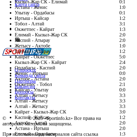
Кызыл-Жар СК - Елимай
0:1
Карта сайта
Астана - Женис
1:0
Улытау - Ордабасы
0:1
Иртыш - Кайсар
1:2
Тобол - Алтай
3:1
Есть идея?
Окжетпес - Кайрат
1:3
Сообщить о мероприятии
Елимай - Кызыл-Жар СК
2:0
Каспий - Атырау
Перейти на старый сайт
2:0
Жетысу - Актобе
1:0
Елимай - Атырау
1:2
Кайрат - Окжетпес
5:0
Кызыл-Жар СК - Кайрат
2:4
Ордабасы - Каспий
2:0
О проекте
Женис - Иртыш
0:0
Команда сайта
Актобе - Астана
2:0
Партнеры
Окжетпес - Тобол
2:1
Вакансии
Кайсар - Улытау
0:0
Вопросы
Алтай - Жетысу
3:3
Контакты
Алтай - Жетысу
3:3
Алтай - Жетысу
3:3
Кайрат - Кызыл-Жар СК
3:0
Каспий - Кайсар
1:2
©
Copyright
© 2025 «Sportinfo.kz» Все права на
Актобе - Алтай
2:0
авторские материалы защищены.
Астана - Иртыш
2:0
Елимай - Ордабасы
1:3
При использовании материалов сайта ссылка