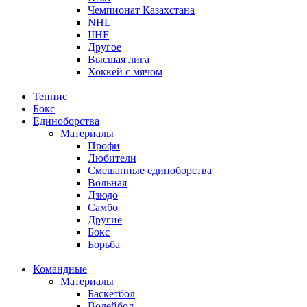
Чемпионат Казахстана
NHL
IIHF
Другое
Высшая лига
Хоккей с мячом
Теннис
Бокс
Единоборства
Материалы
Профи
Любители
Смешанные единоборства
Вольная
Дзюдо
Самбо
Другие
Бокс
Борьба
Командные
Материалы
Баскетбол
Волейбол