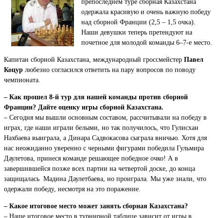
препоследнем туре сборная Казахстана
одержала красивую и очень важную победу
над сборной Франции (2,5 – 1,5 очка).
Наши девушки теперь претендуют на
почетное для молодой команды 6–7-е место.
Капитан сборной Казахстана, международный гроссмейстер
Павел
Коцур
любезно согласился ответить на пару вопросов по поводу
чемпионата.
– Как прошел 8-й тур для нашей команды против сборной
Франции? Дайте оценку игры сборной Казахстана.
– Сегодня мы вышли основным составом, рассчитывали на победу в
играх, где наши играли белыми, но так получилось, что Гулисхан
Нахбаева выиграла, а Динара Садвокасова сыграла вничью. Хотя для
нас неожиданно уверенно с черными фигурами победила Гульмира
Даулетова, принеся команде решающее победное очко! А в
завершившейся позже всех партии на четвертой доске, до конца
защищалась Мадина Даулетбаева, но проиграла. Мы уже знали, что
одержали победу, несмотря на это поражение.
– Какое итоговое место может занять сборная Казахстана?
– Наше итоговое место в турнирной таблице зависит от игры в