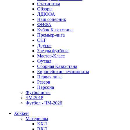
Статистика
Обзоры
ЛДЮФА
Наш соперник
ФИФА
Кубок Казахстана
Премьер-лига
СНГ
Другое
Звезды футбола
Мастер-Класс
Футзал
Сборная Казахстана
Европейские чемпионаты
Первая лига
Резерв
Персона
Футболисты
ЧМ-2018
Футбол - ЧМ-2026
Хоккей
Материалы
КХЛ
ВХЛ