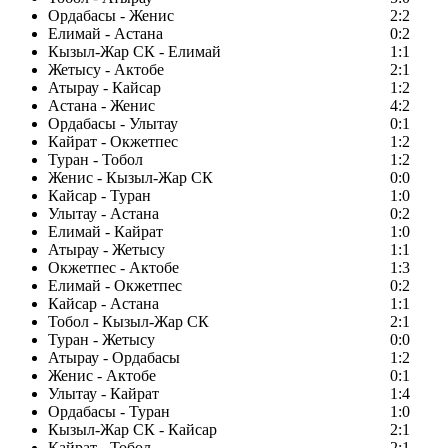
Ордабасы - Женис
2:2
Елимай - Астана
0:2
Кызыл-Жар СК - Елимай
1:1
Жетысу - Актобе
2:1
Атырау - Кайсар
1:2
Астана - Женис
4:2
Ордабасы - Улытау
0:1
Кайрат - Окжетпес
1:2
Туран - Тобол
1:2
Женис - Кызыл-Жар СК
0:0
Кайсар - Туран
1:0
Улытау - Астана
0:2
Елимай - Кайрат
1:0
Атырау - Жетысу
1:1
Окжетпес - Актобе
1:3
Елимай - Окжетпес
0:2
Кайсар - Астана
1:1
Тобол - Кызыл-Жар СК
2:1
Туран - Жетысу
0:0
Атырау - Ордабасы
1:2
Женис - Актобе
0:1
Улытау - Кайрат
1:4
Ордабасы - Туран
1:0
Кызыл-Жар СК - Кайсар
2:1
Кайрат - Тобол
2:1