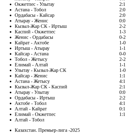
Окжетпес - Улытау
2:1
Астана - Тобол
2:0
Ордабасы - Кайсар
2:0
Атырау - Женис
0:0
Кызыл-Жар СК - Иртыш
2-2
Каспий - Окжетпес
1-3
Женис - Ордабасы
0-2
Кайрат - Актобе
1-0
Иртыш - Атырау
1-1
Кайсар - Астана
0-0
Тобол - Жетысу
2-2
Елимай - Алтай
1-1
Улытау - Кызыл-Жар СК
1-0
Кайсар - Женис
1:1
Астана - Жетысу
4:1
Кызыл-Жар СК - Каспий
2:1
Атырау - Улытау
0:0
Ордабасы - Иртыш
2:2
Актобе - Тобол
4:1
Алтай - Кайрат
0:1
Елимай - Окжетпес
1:1
Алтай - Тобол
Казахстан. Премьер-лига -2025