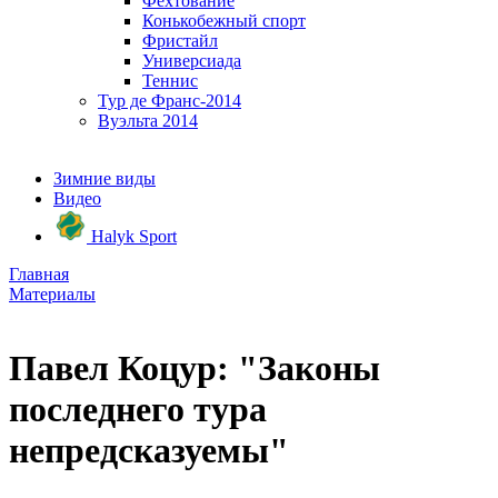
Фехтование
Конькобежный спорт
Фристайл
Универсиада
Теннис
Тур де Франс-2014
Вуэльта 2014
Зимние виды
Видео
Halyk Sport
Главная
Материалы
Павел Коцур: "Законы
последнего тура
непредсказуемы"