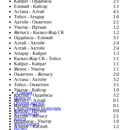
Кайрат - Ордабасы
2:1
Елимай - Кайсар
1:1
Астана - Алтай
4:1
Тобол - Атырау
1:0
Актобе - Окжетпес
2:1
Улытау - Иртыш
1:2
Жетысу - Кызыл-Жар СК
1:2
Ордабасы - Елимай
3:1
Алтай - Актобе
2:4
Алтай - Актобе
2:4
Атырау - Кайрат
1:3
Кызыл-Жар СК - Тобол
1:1
Кайрат - Кайрат
1:1
Женис - Улытау
1:1
Окжетпес - Жетысу
2:0
Астана - Актобе
3:2
Тобол - Окжетпес
3:1
Улытау - Кайсар
1:0
Главная
Каспий - Ордабасы
3:2
Новости
Жетысу - Алтай
0:1
Обзоры матчей
Иртыш - Женис
0:1
Спортивный календарь
Кайсар - Иртыш
0:0
Футболисты
Актобе - Жетысу
2:1
Блоги
Ордабасы - Улытау
1:0
Фотогалерея
Атырау - Каспий
1:2
Видео