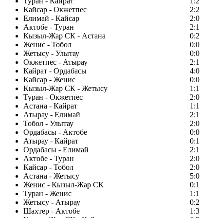
Туран - Кайрат
1:2
Кайсар - Окжетпес
2:2
Елимай - Кайсар
2:0
Актобе - Туран
2:1
Кызыл-Жар СК - Астана
0:2
Женис - Тобол
0:0
Жетысу - Улытау
0:0
Окжетпес - Атырау
2:1
Кайрат - Ордабасы
4:0
Кайсар - Женис
0:0
Кызыл-Жар СК - Жетысу
1:1
Туран - Окжетпес
2:0
Астана - Кайрат
1:1
Атырау - Елимай
2:1
Тобол - Улытау
2:0
Ордабасы - Актобе
0:0
Атырау - Кайрат
0:1
Ордабасы - Елимай
2:1
Актобе - Туран
2:0
Кайсар - Тобол
2:0
Астана - Жетысу
5:0
Женис - Кызыл-Жар СК
0:1
Туран - Женис
1:1
Жетысу - Атырау
0:2
Шахтер - Актобе
1:3