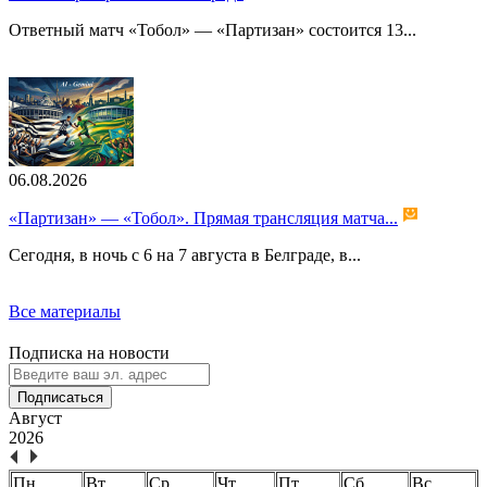
Ответный матч «Тобол» — «Партизан» состоится 13...
06.08.2026
«Партизан» — «Тобол». Прямая трансляция матча...
Сегодня, в ночь с 6 на 7 августа в Белграде, в...
Все материалы
Подписка на новости
Подписаться
Август
2026
Пн.
Вт.
Ср.
Чт.
Пт.
Сб.
Вс.