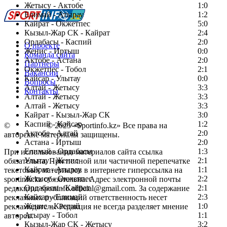
Жетысу - Актобе
1:0
Елимай - Атырау
1:2
Кайрат - Окжетпес
5:0
Кызыл-Жар СК - Кайрат
2:4
Ордабасы - Каспий
2:0
О проекте
Женис - Иртыш
0:0
Команда сайта
Актобе - Астана
2:0
Партнеры
Окжетпес - Тобол
2:1
Вакансии
Кайсар - Улытау
0:0
Вопросы
Алтай - Жетысу
3:3
Контакты
Алтай - Жетысу
3:3
Алтай - Жетысу
3:3
Кайрат - Кызыл-Жар СК
3:0
Каспий - Кайсар
1:2
©
Copyright
© 2025 «Sportinfo.kz» Все права на
Актобе - Алтай
2:0
авторские материалы защищены.
Астана - Иртыш
2:0
Елимай - Ордабасы
1:3
При использовании материалов сайта ссылка
Улытау - Женис
2:1
обязательна. При полной или частичной перепечатке
Кайрат - Атырау
1:1
текстовых материалов в интернете гиперссылка на
Жетысу - Окжетпес
2:2
sportinfo.kz обязательна. Адрес электронной почты
Ордабасы - Кайрат
2:1
редакции: sportinfo.official@gmail.com. За содержание
Кайсар - Елимай
2:3
рекламных публикаций ответственность несет
Женис - Каспий
1:0
рекламодатель. Редакция не всегда разделяет мнение
Атырау - Тобол
1:1
авторов.
Кызыл-Жар СК - Жетысу
3:2