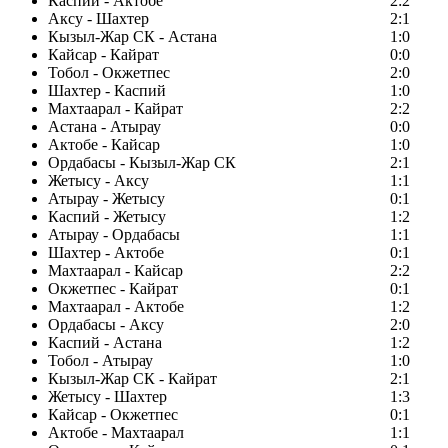
Каспий - Актобе
2:2
Аксу - Шахтер
2:1
Кызыл-Жар СК - Астана
1:0
Кайсар - Кайрат
0:0
Тобол - Окжетпес
2:0
Шахтер - Каспий
1:0
Махтаарал - Кайрат
2:2
Астана - Атырау
0:0
Актобе - Кайсар
1:0
Ордабасы - Кызыл-Жар СК
2:1
Жетысу - Аксу
1:1
Атырау - Жетысу
0:1
Каспий - Жетысу
1:2
Атырау - Ордабасы
1:1
Шахтер - Актобе
0:1
Махтаарал - Кайсар
2:2
Окжетпес - Кайрат
0:1
Махтаарал - Актобе
1:2
Ордабасы - Аксу
2:0
Каспий - Астана
1:2
Тобол - Атырау
1:0
Кызыл-Жар СК - Кайрат
2:1
Жетысу - Шахтер
1:3
Кайсар - Окжетпес
0:1
Актобе - Махтаарал
1:1