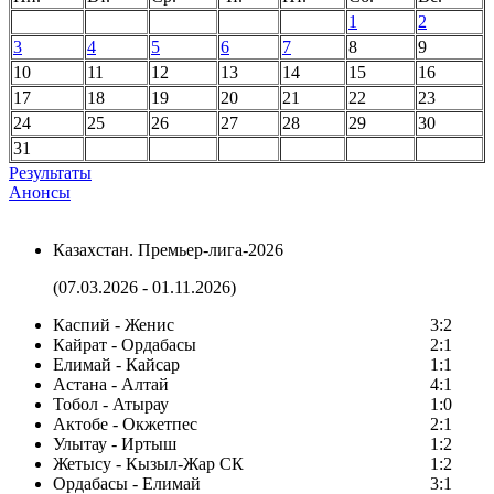
1
2
3
4
5
6
7
8
9
10
11
12
13
14
15
16
17
18
19
20
21
22
23
24
25
26
27
28
29
30
31
Результаты
Анонсы
Казахстан. Премьер-лига-2026
(07.03.2026 - 01.11.2026)
Каспий - Женис
3:2
Кайрат - Ордабасы
2:1
Елимай - Кайсар
1:1
Астана - Алтай
4:1
Тобол - Атырау
1:0
Актобе - Окжетпес
2:1
Улытау - Иртыш
1:2
Жетысу - Кызыл-Жар СК
1:2
Ордабасы - Елимай
3:1