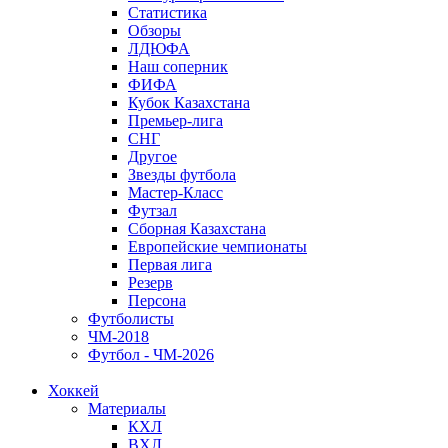
Статистика
Обзоры
ЛДЮФА
Наш соперник
ФИФА
Кубок Казахстана
Премьер-лига
СНГ
Другое
Звезды футбола
Мастер-Класс
Футзал
Сборная Казахстана
Европейские чемпионаты
Первая лига
Резерв
Персона
Футболисты
ЧМ-2018
Футбол - ЧМ-2026
Хоккей
Материалы
КХЛ
ВХЛ