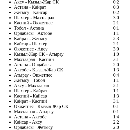
Аксу - Кызыл-Жар СК
0:2
Астана - Кайрат
0:3
Жетысу - Кайсар
0:2
Шахтер - Махтаарал
3:0
Каспий - Окжетпес
2:1
Тобол - Астана
0:1
Ордабасы - Актобе
1:1
Кайрат - Жетысу
2:3
Кайсар - Шахтер
2:1
Окжетпес - Аксу
3:0
Кызыл-Жар СК - Атырау
1:0
Махтаарал - Каспий
3:1
Астана - Ордабасы
2:0
Актобе - Кызыл-Жар СК
1:3
Атырау - Окжетпес
0:4
Жетысу - Тобол
1:1
Аксу - Махтаарал
2:1
Шахтер - Кайрат
1:1
Каспий - Кайсар
1:3
Кайрат - Каспий
3:1
Окжетпес - Кызыл-Жар СК
0:1
Махтаарал - Атырау
0:1
Астана - Актобе
1:4
Кайсар - Аксу
2:2
Ордабасы - Жетысу
2:0