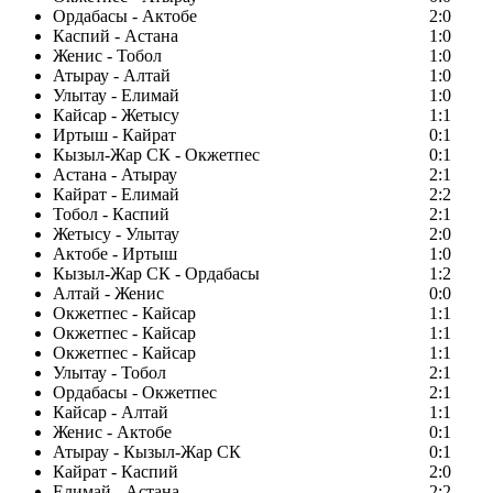
Ордабасы - Актобе
2:0
Каспий - Астана
1:0
Женис - Тобол
1:0
Атырау - Алтай
1:0
Улытау - Елимай
1:0
Кайсар - Жетысу
1:1
Иртыш - Кайрат
0:1
Кызыл-Жар СК - Окжетпес
0:1
Астана - Атырау
2:1
Кайрат - Елимай
2:2
Тобол - Каспий
2:1
Жетысу - Улытау
2:0
Актобе - Иртыш
1:0
Кызыл-Жар СК - Ордабасы
1:2
Алтай - Женис
0:0
Окжетпес - Кайсар
1:1
Окжетпес - Кайсар
1:1
Окжетпес - Кайсар
1:1
Улытау - Тобол
2:1
Ордабасы - Окжетпес
2:1
Кайсар - Алтай
1:1
Женис - Актобе
0:1
Атырау - Кызыл-Жар СК
0:1
Кайрат - Каспий
2:0
Елимай - Астана
2:2