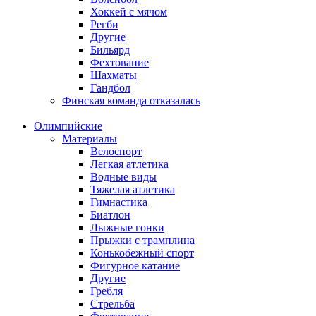
Хоккей с мячом
Регби
Другие
Бильярд
Фехтование
Шахматы
Гандбол
Финская команда отказалась
Олимпийские
Материалы
Велоспорт
Легкая атлетика
Водные виды
Тяжелая атлетика
Гимнастика
Биатлон
Лыжные гонки
Прыжки с трамплина
Конькобежный спорт
Фигурное катание
Другие
Гребля
Стрельба