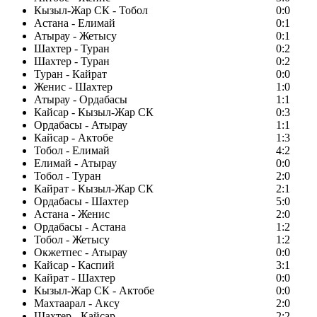
Кызыл-Жар СК - Тобол
0:0
Астана - Елимай
0:1
Атырау - Жетысу
0:1
Шахтер - Туран
0:2
Шахтер - Туран
0:2
Туран - Кайрат
0:0
Женис - Шахтер
1:0
Атырау - Ордабасы
1:1
Кайсар - Кызыл-Жар СК
0:3
Ордабасы - Атырау
1:1
Кайсар - Актобе
1:3
Тобол - Елимай
4:2
Елимай - Атырау
0:0
Тобол - Туран
2:0
Кайрат - Кызыл-Жар СК
2:1
Ордабасы - Шахтер
5:0
Астана - Женис
2:0
Ордабасы - Астана
1:2
Тобол - Жетысу
1:2
Окжетпес - Атырау
0:0
Кайсар - Каспий
3:1
Кайрат - Шахтер
0:0
Кызыл-Жар СК - Актобе
0:0
Махтаарал - Аксу
2:0
Шахтер - Кайсар
2:2