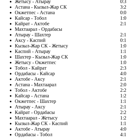
Жетысу - Атырау
0:3
Астана - Кызыл-Жар СК
3:2
Окжетпес - Астана
0:0
Кайсар - Тобол
1:0
Кайрат - Актобе
2:1
Махтаарал - Ордабасы
Атырау - Шахтер
2:1
Аксу - Каспий
0:1
Кызыл-Жар СК - Жетысу
1:0
Каспий - Атырау
1:1
Шахтер - Кызыл-Жар СК
1:0
Жетысу - Окжетпес
1:0
Тобол - Кайрат
2:3
Ордабасы - Кайсар
4:0
Актобе - Аксу
2:1
Астана - Махтаарал
2:0
Тобол - Актобе
2:2
Кайсар - Астана
1:2
Окжетпес - Шахтер
1:1
Атырау - Аксу
2:1
Кайрат - Ордабасы
2:2
Махтаарал - Жетысу
1:2
Кызыл-Жар СК - Каспий
1:1
Актобе - Атырау
4:0
Ордабасы - Тобол
4:1