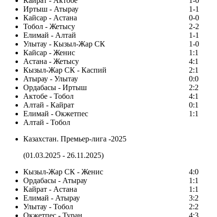
Кайрат - Актобе
1-0
Иртыш - Атырау
1-1
Кайсар - Астана
0-0
Тобол - Жетысу
2-2
Елимай - Алтай
1-1
Улытау - Кызыл-Жар СК
1-0
Кайсар - Женис
1:1
Астана - Жетысу
4:1
Кызыл-Жар СК - Каспий
2:1
Атырау - Улытау
0:0
Ордабасы - Иртыш
2:2
Актобе - Тобол
4:1
Алтай - Кайрат
0:1
Елимай - Окжетпес
1:1
Алтай - Тобол
Казахстан. Премьер-лига -2025
(01.03.2025 - 26.11.2025)
Кызыл-Жар СК - Женис
4:0
Ордабасы - Атырау
1:1
Кайрат - Астана
1:1
Елимай - Атырау
3:2
Улытау - Тобол
2:2
Окжетпес - Туран
4:3