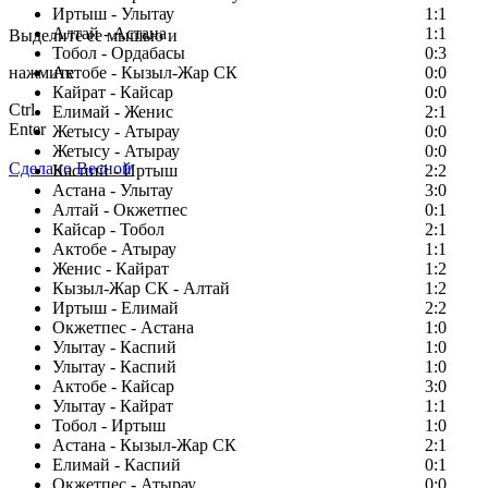
Заметили ошибку в тексте?
Иртыш - Улытау
1:1
Алтай - Астана
1:1
Выделите ее мышью и
Тобол - Ордабасы
0:3
нажмите
Актобе - Кызыл-Жар СК
0:0
Кайрат - Кайсар
0:0
Ctrl
Елимай - Женис
2:1
Enter
Жетысу - Атырау
0:0
Жетысу - Атырау
0:0
Сделано Весной
Каспий - Иртыш
2:2
Астана - Улытау
3:0
Алтай - Окжетпес
0:1
Кайсар - Тобол
2:1
Актобе - Атырау
1:1
Женис - Кайрат
1:2
Кызыл-Жар СК - Алтай
1:2
Иртыш - Елимай
2:2
Окжетпес - Астана
1:0
Улытау - Каспий
1:0
Улытау - Каспий
1:0
Актобе - Кайсар
3:0
Улытау - Кайрат
1:1
Тобол - Иртыш
1:0
Астана - Кызыл-Жар СК
2:1
Елимай - Каспий
0:1
Окжетпес - Атырау
0:0