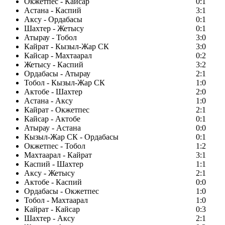
Окжетпес - Кайсар
0:1
Астана - Каспий
3:1
Аксу - Ордабасы
0:1
Шахтер - Жетысу
0:1
Атырау - Тобол
3:0
Кайрат - Кызыл-Жар СК
3:0
Кайсар - Махтаарал
0:2
Жетысу - Каспий
3:2
Ордабасы - Атырау
2:1
Тобол - Кызыл-Жар СК
1:0
Актобе - Шахтер
2:0
Астана - Аксу
1:0
Кайрат - Окжетпес
2:1
Кайсар - Актобе
0:1
Атырау - Астана
0:0
Кызыл-Жар СК - Ордабасы
0:1
Окжетпес - Тобол
1:2
Махтаарал - Кайрат
3:1
Каспий - Шахтер
1:1
Аксу - Жетысу
2:1
Актобе - Каспий
0:0
Ордабасы - Окжетпес
1:0
Тобол - Махтаарал
1:0
Кайрат - Кайсар
0:3
Шахтер - Аксу
2:1