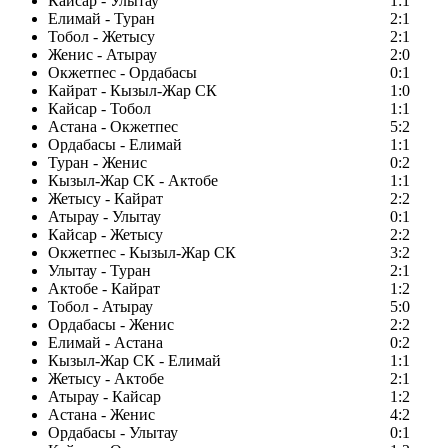
Кайсар - Улытау
1:1
Елимай - Туран
2:1
Тобол - Жетысу
2:1
Женис - Атырау
2:0
Окжетпес - Ордабасы
0:1
Кайрат - Кызыл-Жар СК
1:0
Кайсар - Тобол
1:1
Астана - Окжетпес
5:2
Ордабасы - Елимай
1:1
Туран - Женис
0:2
Кызыл-Жар СК - Актобе
1:1
Жетысу - Кайрат
2:2
Атырау - Улытау
0:1
Кайсар - Жетысу
2:2
Окжетпес - Кызыл-Жар СК
3:2
Улытау - Туран
2:1
Актобе - Кайрат
1:2
Тобол - Атырау
5:0
Ордабасы - Женис
2:2
Елимай - Астана
0:2
Кызыл-Жар СК - Елимай
1:1
Жетысу - Актобе
2:1
Атырау - Кайсар
1:2
Астана - Женис
4:2
Ордабасы - Улытау
0:1