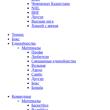
Чемпионат Казахстана
NHL
IIHF
Другое
Высшая лига
Хоккей с мячом
Теннис
Бокс
Единоборства
Материалы
Профи
Любители
Смешанные единоборства
Вольная
Дзюдо
Самбо
Другие
Бокс
Борьба
Командные
Материалы
Баскетбол
Волейбол