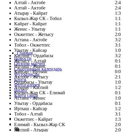
Алтай - Актобе
2:4
Алтай - Актобе
2:4
Атырау - Кайрат
1:3
Кызыл-Жар СК - Тобол
1:1
Кайрат - Кайрат
1:1
Женис - Улытау
1:1
Окжетпес - Жетысу
2:0
Астана - Актобе
3:2
Тобол - Окжетпес
3:1
Улытау - Кайсар
1:0
Главная
Каспий - Ордабасы
3:2
Новости
Жетысу - Алтай
0:1
Обзоры матчей
Иртыш - Женис
0:1
Спортивный календарь
Кайсар - Иртыш
0:0
Футболисты
Актобе - Жетысу
2:1
Блоги
Ордабасы - Улытау
1:0
Фотогалерея
Атырау - Каспий
1:2
Видео
Кызыл-Жар СК - Елимай
0:1
Карта сайта
Астана - Женис
1:0
Улытау - Ордабасы
0:1
Иртыш - Кайсар
1:2
Тобол - Алтай
3:1
Есть идея?
Окжетпес - Кайрат
1:3
Сообщить о мероприятии
Елимай - Кызыл-Жар СК
2:0
Каспий - Атырау
Перейти на старый сайт
2:0