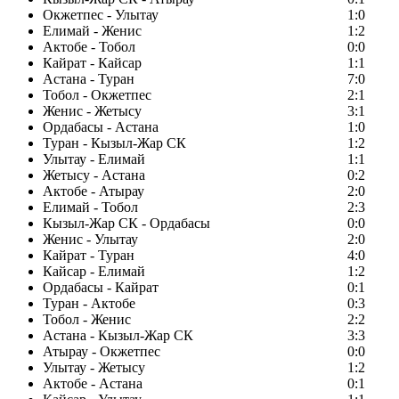
Окжетпес - Улытау
1:0
Елимай - Женис
1:2
Актобе - Тобол
0:0
Кайрат - Кайсар
1:1
Астана - Туран
7:0
Тобол - Окжетпес
2:1
Женис - Жетысу
3:1
Ордабасы - Астана
1:0
Туран - Кызыл-Жар СК
1:2
Улытау - Елимай
1:1
Жетысу - Астана
0:2
Актобе - Атырау
2:0
Елимай - Тобол
2:3
Кызыл-Жар СК - Ордабасы
0:0
Женис - Улытау
2:0
Кайрат - Туран
4:0
Кайсар - Елимай
1:2
Ордабасы - Кайрат
0:1
Туран - Актобе
0:3
Тобол - Женис
2:2
Астана - Кызыл-Жар СК
3:3
Атырау - Окжетпес
0:0
Улытау - Жетысу
1:2
Актобе - Астана
0:1