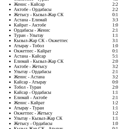
Женис - Кайсар
2:2
Актобе - Ордабасы
2:2
Жетысу - Кызыл-Жар СК
0:1
Астана - Елимай
3:3
Кайрат - Актобе
1:0
Ордабасы - Женис
2:1
Туран - Улытау
1:1
Кызыл-Жар СК - Окжетпес
3:1
Атырау - Тобол
1:0
Окжетпес - Кайрат
0:1
Астана - Кайсар
5:1
Елимай - Кызыл-Жар СК
2:0
Актобе - Жетысу
3:2
Улытау - Ордабасы
2:1
Женис - Астана
3:2
Кайсар - Атырау
0:0
Тобол - Туран
2:0
Кайсар - Ордабасы
1:1
Елимай - Актобе
2:1
Женис - Кайрат
1:2
Атырау - Туран
1:1
Окжетпес - Жетысу
1:2
Улытау - Кызыл-Жар СК
1:1
Жетысу - Ордабасы
1:0
Кызыл-Жар СК - Атырау
0:1