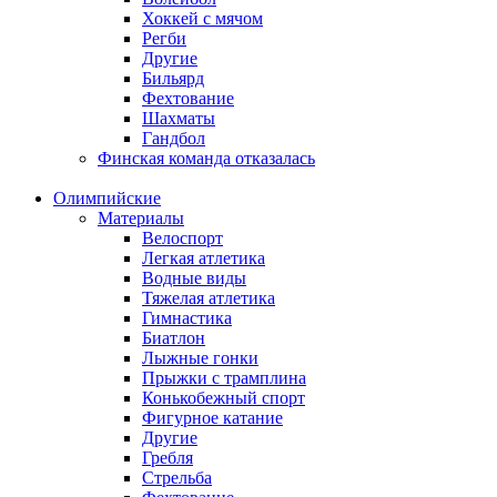
Хоккей с мячом
Регби
Другие
Бильярд
Фехтование
Шахматы
Гандбол
Финская команда отказалась
Олимпийские
Материалы
Велоспорт
Легкая атлетика
Водные виды
Тяжелая атлетика
Гимнастика
Биатлон
Лыжные гонки
Прыжки с трамплина
Конькобежный спорт
Фигурное катание
Другие
Гребля
Стрельба