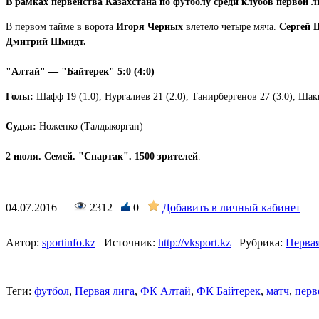
В рамках первенства Казахстана по футболу среди клубов первой л
В первом тайме в ворота
Игоря Черных
влетело четыре мяча.
Сергей
Дмитрий Шмидт.
"Алтай" — "Байтерек" 5:0 (4:0)
Голы:
Шафф 19 (1:0), Нургалиев 21 (2:0), Танирбергенов 27 (3:0), Шак
Судья:
Ноженко (Талдыкорган)
2 июля. Семей. "Спартак". 1500 зрителей
.
04.07.2016
2312
0
Добавить в личный кабинет
Автор:
sportinfo.kz
Источник:
http://vksport.kz
Рубрика:
Первая
Теги:
футбол
,
Первая лига
,
ФК Алтай
,
ФК Байтерек
,
матч
,
перв