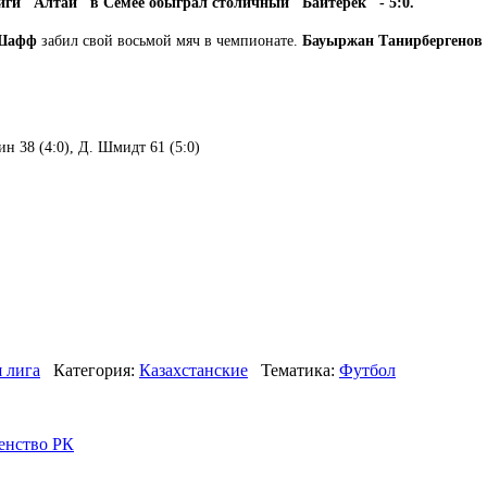
иги "Алтай" в Семее обыграл столичный "Байтерек" - 5:0.
 Шафф
забил свой восьмой мяч в чемпионате.
Бауыржан Танирбергенов
ин 38 (4:0), Д. Шмидт 61 (5:0)
 лига
Категория:
Казахстанские
Тематика:
Футбол
енство РК