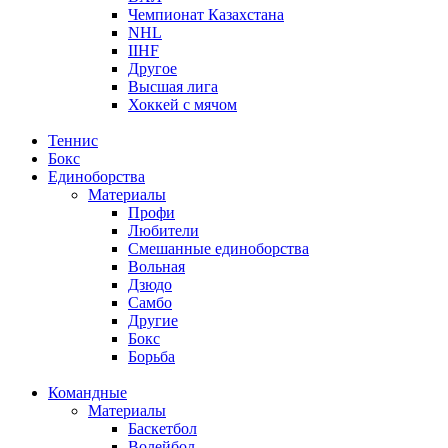
Чемпионат Казахстана
NHL
IIHF
Другое
Высшая лига
Хоккей с мячом
Теннис
Бокс
Единоборства
Материалы
Профи
Любители
Смешанные единоборства
Вольная
Дзюдо
Самбо
Другие
Бокс
Борьба
Командные
Материалы
Баскетбол
Волейбол