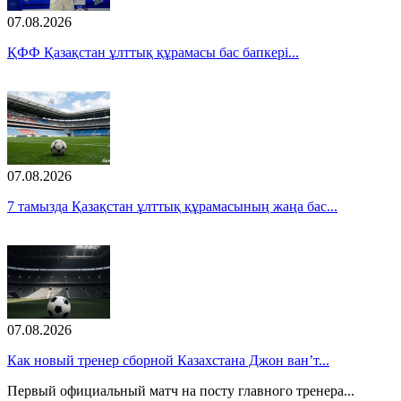
07.08.2026
ҚФФ Қазақстан ұлттық құрамасы бас бапкері...
07.08.2026
7 тамызда Қазақстан ұлттық құрамасының жаңа бас...
07.08.2026
Как новый тренер сборной Казахстана Джон ван’т...
Первый официальный матч на посту главного тренера...