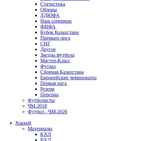
Статистика
Обзоры
ЛДЮФА
Наш соперник
ФИФА
Кубок Казахстана
Премьер-лига
СНГ
Другое
Звезды футбола
Мастер-Класс
Футзал
Сборная Казахстана
Европейские чемпионаты
Первая лига
Резерв
Персона
Футболисты
ЧМ-2018
Футбол - ЧМ-2026
Хоккей
Материалы
КХЛ
ВХЛ