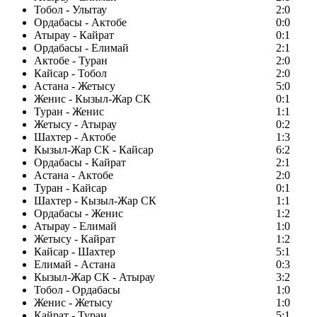
Тобол - Улытау
2:0
Ордабасы - Актобе
0:0
Атырау - Кайрат
0:1
Ордабасы - Елимай
2:1
Актобе - Туран
2:0
Кайсар - Тобол
2:0
Астана - Жетысу
5:0
Женис - Кызыл-Жар СК
0:1
Туран - Женис
1:1
Жетысу - Атырау
0:2
Шахтер - Актобе
1:3
Кызыл-Жар СК - Кайсар
6:2
Ордабасы - Кайрат
2:1
Астана - Актобе
2:0
Туран - Кайсар
0:1
Шахтер - Кызыл-Жар СК
1:1
Ордабасы - Женис
1:2
Атырау - Елимай
1:0
Жетысу - Кайрат
1:2
Кайсар - Шахтер
5:1
Елимай - Астана
0:3
Кызыл-Жар СК - Атырау
3:2
Тобол - Ордабасы
1:0
Женис - Жетысу
1:0
Кайрат - Туран
5:1