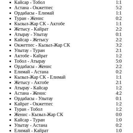
Кайсар - Тобол
1:1
Астана - Окжетпес
5:2
Ордабасы - Елимай
1:1
Туран - Женис
0:2
Кызыл-Жар СК - Актобе
1:1
Жетысу - Кайрат
2:2
Атырау - Улытау
0:1
Кайсар - Жетысу
2:2
Окжетпес - Кызыл-Жар СК
3:2
Улытау - Туран
2:1
Актобе - Кайрат
1:2
Тобол - Атырау
5:0
Ордабасы - Женис
2:2
Елимай - Астана
0:2
Кызыл-Жар СК - Елимай
1:1
Жетысу - Актобе
2:1
Атырау - Кайсар
1:2
Астана - Женис
4:2
Ордабасы - Улытау
0:1
Кайрат - Окжетпес
1:2
Туран - Тобол
1:2
Женис - Кызыл-Жар СК
0:0
Кайсар - Туран
1:0
Улытау - Астана
0:2
Елимай - Кайрат
1:0