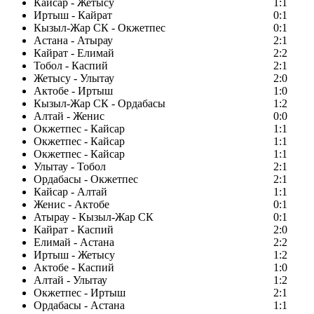
Кайсар - Жетысу
1:1
Иртыш - Кайрат
0:1
Кызыл-Жар СК - Окжетпес
0:1
Астана - Атырау
2:1
Кайрат - Елимай
2:2
Тобол - Каспий
2:1
Жетысу - Улытау
2:0
Актобе - Иртыш
1:0
Кызыл-Жар СК - Ордабасы
1:2
Алтай - Женис
0:0
Окжетпес - Кайсар
1:1
Окжетпес - Кайсар
1:1
Окжетпес - Кайсар
1:1
Улытау - Тобол
2:1
Ордабасы - Окжетпес
2:1
Кайсар - Алтай
1:1
Женис - Актобе
0:1
Атырау - Кызыл-Жар СК
0:1
Кайрат - Каспий
2:0
Елимай - Астана
2:2
Иртыш - Жетысу
1:2
Актобе - Каспий
1:0
Алтай - Улытау
1:2
Окжетпес - Иртыш
2:1
Ордабасы - Астана
1:1