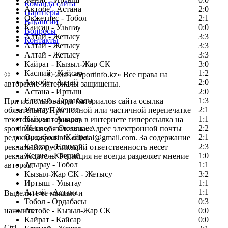
Команда сайта
Актобе - Астана
2:0
Партнеры
Окжетпес - Тобол
2:1
Вакансии
Кайсар - Улытау
0:0
Вопросы
Алтай - Жетысу
3:3
Контакты
Алтай - Жетысу
3:3
Алтай - Жетысу
3:3
Кайрат - Кызыл-Жар СК
3:0
Каспий - Кайсар
1:2
©
Copyright
© 2025 «Sportinfo.kz» Все права на
Актобе - Алтай
2:0
авторские материалы защищены.
Астана - Иртыш
2:0
Елимай - Ордабасы
1:3
При использовании материалов сайта ссылка
Улытау - Женис
2:1
обязательна. При полной или частичной перепечатке
Кайрат - Атырау
1:1
текстовых материалов в интернете гиперссылка на
Жетысу - Окжетпес
2:2
sportinfo.kz обязательна. Адрес электронной почты
Ордабасы - Кайрат
2:1
редакции: sportinfo.official@gmail.com. За содержание
Кайсар - Елимай
2:3
рекламных публикаций ответственность несет
Женис - Каспий
1:0
рекламодатель. Редакция не всегда разделяет мнение
Атырау - Тобол
1:1
авторов.
Кызыл-Жар СК - Жетысу
3:2
Заметили ошибку в тексте?
Иртыш - Улытау
1:1
Алтай - Астана
1:1
Выделите ее мышью и
Тобол - Ордабасы
0:3
нажмите
Актобе - Кызыл-Жар СК
0:0
Кайрат - Кайсар
0:0
Ctrl