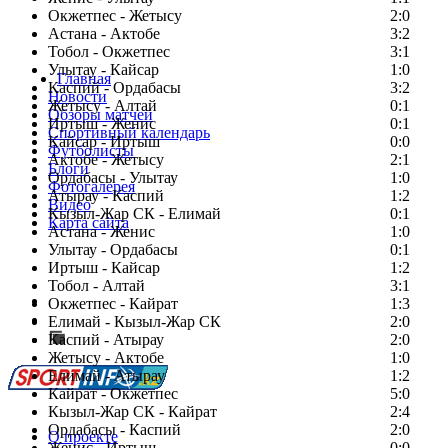
Окжетпес - Жетысу
2:0
Астана - Актобе
3:2
Тобол - Окжетпес
3:1
Улытау - Кайсар
1:0
Главная
Каспий - Ордабасы
3:2
Новости
Жетысу - Алтай
0:1
Обзоры матчей
Иртыш - Женис
0:1
Спортивный календарь
Кайсар - Иртыш
0:0
Футболисты
Актобе - Жетысу
2:1
Блоги
Ордабасы - Улытау
1:0
Фотогалерея
Атырау - Каспий
1:2
Видео
Кызыл-Жар СК - Елимай
0:1
Карта сайта
Астана - Женис
1:0
Улытау - Ордабасы
0:1
Иртыш - Кайсар
1:2
Тобол - Алтай
3:1
Есть идея?
Окжетпес - Кайрат
1:3
Сообщить о мероприятии
Елимай - Кызыл-Жар СК
2:0
Каспий - Атырау
Перейти на старый сайт
2:0
Жетысу - Актобе
1:0
Елимай - Атырау
1:2
Кайрат - Окжетпес
5:0
Кызыл-Жар СК - Кайрат
2:4
Ордабасы - Каспий
2:0
О проекте
Женис - Иртыш
0:0