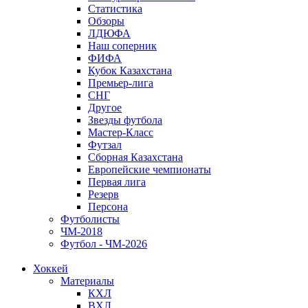
Статистика
Обзоры
ЛДЮФА
Наш соперник
ФИФА
Кубок Казахстана
Премьер-лига
СНГ
Другое
Звезды футбола
Мастер-Класс
Футзал
Сборная Казахстана
Европейские чемпионаты
Первая лига
Резерв
Персона
Футболисты
ЧМ-2018
Футбол - ЧМ-2026
Хоккей
Материалы
КХЛ
ВХЛ