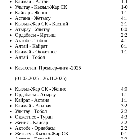
Елимай - Алтай
1-1
Улытау - Кызыл-Жар СК
1-0
Кайсар - Женис
1:1
Астана - Жетысу
4:1
Кызыл-Жар СК - Каспий
2:1
Атырау - Улытау
0:0
Ордабасы - Иртыш
2:2
Актобе - Тобол
4:1
Алтай - Кайрат
0:1
Елимай - Окжетпес
1:1
Алтай - Тобол
Казахстан. Премьер-лига -2025
(01.03.2025 - 26.11.2025)
Кызыл-Жар СК - Женис
4:0
Ордабасы - Атырау
1:1
Кайрат - Астана
1:1
Елимай - Атырау
3:2
Улытау - Тобол
2:2
Окжетпес - Туран
4:3
Женис - Кайсар
2:2
Актобе - Ордабасы
2:2
Жетысу - Кызыл-Жар СК
0:1