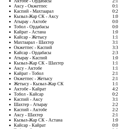
Актобе - Ордабасы
2:1
Аксу - Окжетпес
0:1
Каспий - Махтаарал
0:2
Кызыл-Жар СК - Аксу
1:0
Атырау - Актобе
0:0
Тобол - Ордабасы
0:0
Кайрат - Астана
1:0
Кайсар - Жетысу
1:1
Махтаарал - Шахтер
3:1
Окжетпес - Каспий
3:3
Кайсар - Ордабасы
2:3
Атырау - Каспий
1:0
Кызыл-Жар СК - Шахтер
1:1
Аксу - Актобе
1:1
Кайрат - Тобол
2:1
Окжетпес - Жетысу
2:1
Жетысу - Кызыл-Жар СК
1:1
Актобе - Кайрат
4:2
Тобол - Кайсар
0:2
Каспий - Аксу
3:1
Шахтер - Атырау
2:2
Каспий - Актобе
2:2
Аксу - Шахтер
2:1
Кызыл-Жар СК - Астана
1:0
Кайсар - Кайрат
0:0