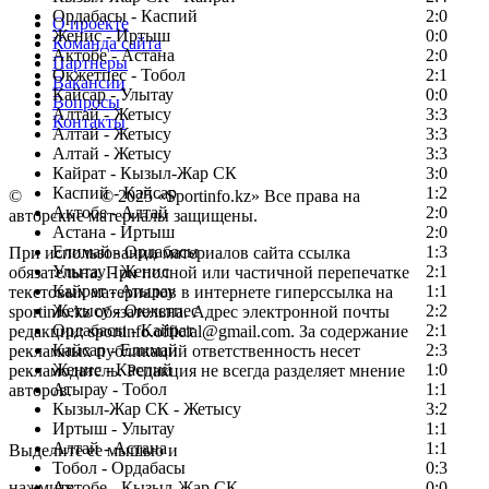
Ордабасы - Каспий
2:0
О проекте
Женис - Иртыш
0:0
Команда сайта
Актобе - Астана
2:0
Партнеры
Окжетпес - Тобол
2:1
Вакансии
Кайсар - Улытау
0:0
Вопросы
Алтай - Жетысу
3:3
Контакты
Алтай - Жетысу
3:3
Алтай - Жетысу
3:3
Кайрат - Кызыл-Жар СК
3:0
Каспий - Кайсар
1:2
©
Copyright
© 2025 «Sportinfo.kz» Все права на
Актобе - Алтай
2:0
авторские материалы защищены.
Астана - Иртыш
2:0
Елимай - Ордабасы
1:3
При использовании материалов сайта ссылка
Улытау - Женис
2:1
обязательна. При полной или частичной перепечатке
Кайрат - Атырау
1:1
текстовых материалов в интернете гиперссылка на
Жетысу - Окжетпес
2:2
sportinfo.kz обязательна. Адрес электронной почты
Ордабасы - Кайрат
2:1
редакции: sportinfo.official@gmail.com. За содержание
Кайсар - Елимай
2:3
рекламных публикаций ответственность несет
Женис - Каспий
1:0
рекламодатель. Редакция не всегда разделяет мнение
Атырау - Тобол
1:1
авторов.
Кызыл-Жар СК - Жетысу
3:2
Заметили ошибку в тексте?
Иртыш - Улытау
1:1
Алтай - Астана
1:1
Выделите ее мышью и
Тобол - Ордабасы
0:3
нажмите
Актобе - Кызыл-Жар СК
0:0