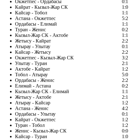
Окжетпес - Ордабасы
0:1
Кайрат - Кызыл-Жар СК
1:0
Кайсар - Тобол
1:1
Астана - Окжетпес
5:2
Ордабасы - Елимай
1:1
Туран - Женис
0:2
Кызыл-Жар СК - Актобе
1:1
Жетысу - Кайрат
2:2
Атырау - Улытау
0:1
Кайсар - Жетысу
2:2
Окжетпес - Кызыл-Жар СК
3:2
Улытау - Туран
2:1
Актобе - Кайрат
1:2
Тобол - Атырау
5:0
Ордабасы - Женис
2:2
Елимай - Астана
0:2
Кызыл-Жар СК - Елимай
1:1
Жетысу - Актобе
2:1
Атырау - Кайсар
1:2
Астана - Женис
4:2
Ордабасы - Улытау
0:1
Кайрат - Окжетпес
1:2
Туран - Тобол
1:2
Женис - Кызыл-Жар СК
0:0
Кайсар - Туран
1:0