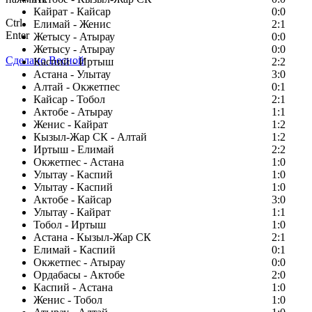
Кайрат - Кайсар
0:0
Ctrl
Елимай - Женис
2:1
Enter
Жетысу - Атырау
0:0
Жетысу - Атырау
0:0
Сделано Весной
Каспий - Иртыш
2:2
Астана - Улытау
3:0
Алтай - Окжетпес
0:1
Кайсар - Тобол
2:1
Актобе - Атырау
1:1
Женис - Кайрат
1:2
Кызыл-Жар СК - Алтай
1:2
Иртыш - Елимай
2:2
Окжетпес - Астана
1:0
Улытау - Каспий
1:0
Улытау - Каспий
1:0
Актобе - Кайсар
3:0
Улытау - Кайрат
1:1
Тобол - Иртыш
1:0
Астана - Кызыл-Жар СК
2:1
Елимай - Каспий
0:1
Окжетпес - Атырау
0:0
Ордабасы - Актобе
2:0
Каспий - Астана
1:0
Женис - Тобол
1:0