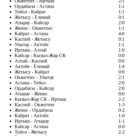
Окжетпес - Иртыш
2:1
Ордабасы - Астана
1:1
Тобол - Кайрат
1:1
Жетысу - Елимай
0:1
Атырау - Кайсар
2:0
Женис - Окжетпес
1:1
Кайрат - Астана
4:0
Каспий - Жетысу
0:1
Улытау - Актобе
1:1
Иртыш - Алтай
1:0
Кайсар - Кызыл-Жар СК
0:0
Алтай - Каспий
0:0
Актобе - Елимай
1:4
Жетысу - Кайрат
0:0
Окжетпес - Улытау
2:1
Астана - Тобол
2:0
Ордабасы - Кайсар
2:0
Атырау - Женис
0:0
Кызыл-Жар СК - Иртыш
2-2
Каспий - Окжетпес
1-3
Женис - Ордабасы
0-2
Кайрат - Актобе
1-0
Иртыш - Атырау
1-1
Кайсар - Астана
0-0
Тобол - Жетысу
2-2