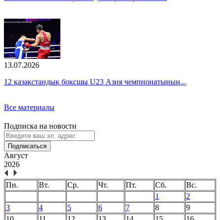
13.07.2026
12 қазақстандық боксшы U23 Азия чемпионатының...
Все материалы
Подписка на новости
Подписаться
Август
2026
Пн.
Вт.
Ср.
Чт.
Пт.
Сб.
Вс.
1
2
3
4
5
6
7
8
9
10
11
12
13
14
15
16