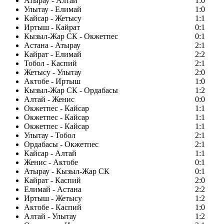
Атырау - Алтай
1:0
Улытау - Елимай
1:0
Кайсар - Жетысу
1:1
Иртыш - Кайрат
0:1
Кызыл-Жар СК - Окжетпес
0:1
Астана - Атырау
2:1
Кайрат - Елимай
2:2
Тобол - Каспий
2:1
Жетысу - Улытау
2:0
Актобе - Иртыш
1:0
Кызыл-Жар СК - Ордабасы
1:2
Алтай - Женис
0:0
Окжетпес - Кайсар
1:1
Окжетпес - Кайсар
1:1
Окжетпес - Кайсар
1:1
Улытау - Тобол
2:1
Ордабасы - Окжетпес
2:1
Кайсар - Алтай
1:1
Женис - Актобе
0:1
Атырау - Кызыл-Жар СК
0:1
Кайрат - Каспий
2:0
Елимай - Астана
2:2
Иртыш - Жетысу
1:2
Актобе - Каспий
1:0
Алтай - Улытау
1:2