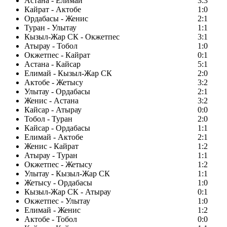
Астана - Елимай
3:3
Кайрат - Актобе
1:0
Ордабасы - Женис
2:1
Туран - Улытау
1:1
Кызыл-Жар СК - Окжетпес
3:1
Атырау - Тобол
1:0
Окжетпес - Кайрат
0:1
Астана - Кайсар
5:1
Елимай - Кызыл-Жар СК
2:0
Актобе - Жетысу
3:2
Улытау - Ордабасы
2:1
Женис - Астана
3:2
Кайсар - Атырау
0:0
Тобол - Туран
2:0
Кайсар - Ордабасы
1:1
Елимай - Актобе
2:1
Женис - Кайрат
1:2
Атырау - Туран
1:1
Окжетпес - Жетысу
1:2
Улытау - Кызыл-Жар СК
1:1
Жетысу - Ордабасы
1:0
Кызыл-Жар СК - Атырау
0:1
Окжетпес - Улытау
1:0
Елимай - Женис
1:2
Актобе - Тобол
0:0