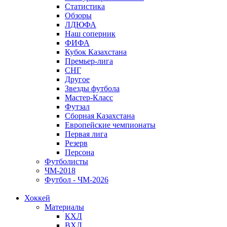
Статистика
Обзоры
ЛДЮФА
Наш соперник
ФИФА
Кубок Казахстана
Премьер-лига
СНГ
Другое
Звезды футбола
Мастер-Класс
Футзал
Сборная Казахстана
Европейские чемпионаты
Первая лига
Резерв
Персона
Футболисты
ЧМ-2018
Футбол - ЧМ-2026
Хоккей
Материалы
КХЛ
ВХЛ