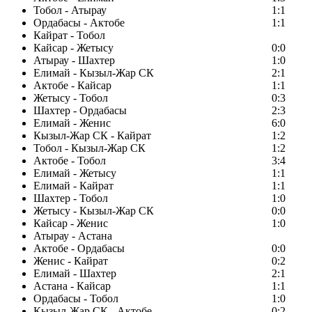
Тобол - Атырау
1:1
Ордабасы - Актобе
1:1
Кайрат - Тобол
Кайсар - Жетысу
0:0
Атырау - Шахтер
1:0
Елимай - Кызыл-Жар СК
2:1
Актобе - Кайсар
1:1
Жетысу - Тобол
0:3
Шахтер - Ордабасы
2:3
Елимай - Женис
6:0
Кызыл-Жар СК - Кайрат
1:2
Тобол - Кызыл-Жар СК
1:2
Актобе - Тобол
3:4
Елимай - Жетысу
1:1
Елимай - Кайрат
1:1
Шахтер - Тобол
1:0
Жетысу - Кызыл-Жар СК
0:0
Кайсар - Женис
1:0
Атырау - Астана
Актобе - Ордабасы
0:0
Женис - Кайрат
0:2
Елимай - Шахтер
2:1
Астана - Кайсар
1:1
Ордабасы - Тобол
1:0
Кызыл-Жар СК - Актобе
0:2