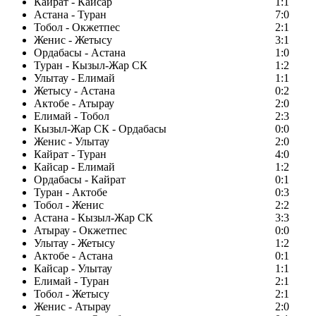
Кайрат - Кайсар
1:1
Астана - Туран
7:0
Тобол - Окжетпес
2:1
Женис - Жетысу
3:1
Ордабасы - Астана
1:0
Туран - Кызыл-Жар СК
1:2
Улытау - Елимай
1:1
Жетысу - Астана
0:2
Актобе - Атырау
2:0
Елимай - Тобол
2:3
Кызыл-Жар СК - Ордабасы
0:0
Женис - Улытау
2:0
Кайрат - Туран
4:0
Кайсар - Елимай
1:2
Ордабасы - Кайрат
0:1
Туран - Актобе
0:3
Тобол - Женис
2:2
Астана - Кызыл-Жар СК
3:3
Атырау - Окжетпес
0:0
Улытау - Жетысу
1:2
Актобе - Астана
0:1
Кайсар - Улытау
1:1
Елимай - Туран
2:1
Тобол - Жетысу
2:1
Женис - Атырау
2:0