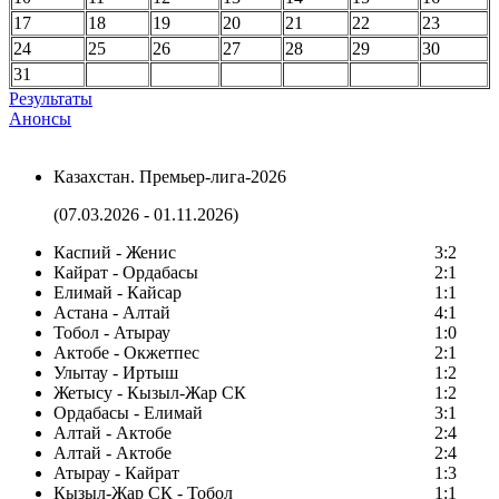
17
18
19
20
21
22
23
24
25
26
27
28
29
30
31
Результаты
Анонсы
Казахстан. Премьер-лига-2026
(07.03.2026 - 01.11.2026)
Каспий - Женис
3:2
Кайрат - Ордабасы
2:1
Елимай - Кайсар
1:1
Астана - Алтай
4:1
Тобол - Атырау
1:0
Актобе - Окжетпес
2:1
Улытау - Иртыш
1:2
Жетысу - Кызыл-Жар СК
1:2
Ордабасы - Елимай
3:1
Алтай - Актобе
2:4
Алтай - Актобе
2:4
Атырау - Кайрат
1:3
Кызыл-Жар СК - Тобол
1:1