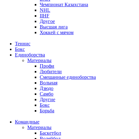
Чемпионат Казахстана
NHL
IIHF
Другое
Высшая лига
Хоккей с мячом
Теннис
Бокс
Единоборства
Материалы
Профи
Любители
Смешанные единоборства
Вольная
Дзюдо
Самбо
Другие
Бокс
Борьба
Командные
Материалы
Баскетбол
Волейбол