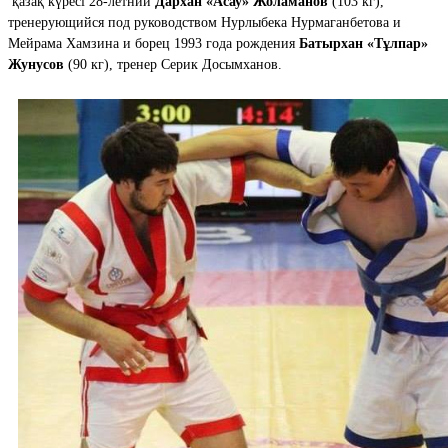
қазақ күресі 28-летний
Дархан «Асау» Жоламанов
(103 кг),
тренерующийся под руководством Нурлыбека Нурмаганбетова и
Мейрама Хамзина и борец 1993 года рождения
Батырхан «Тұлпар»
Жунусов
(90 кг), тренер Серик Досымханов.