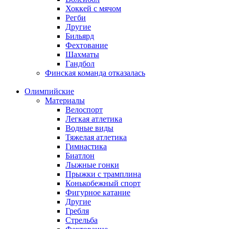
Хоккей с мячом
Регби
Другие
Бильярд
Фехтование
Шахматы
Гандбол
Финская команда отказалась
Олимпийские
Материалы
Велоспорт
Легкая атлетика
Водные виды
Тяжелая атлетика
Гимнастика
Биатлон
Лыжные гонки
Прыжки с трамплина
Конькобежный спорт
Фигурное катание
Другие
Гребля
Стрельба