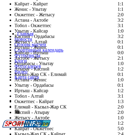
Кайрат - Кайрат
1:1
Женис - Улытау
1:1
Окжетпес - Жетысу
2:0
Астана - Актобе
3:2
Тобол - Окжетпес
3:1
Улытау - Кайсар
1:0
Главная
Каспий - Ордабасы
3:2
Новости
Жетысу - Алтай
0:1
Обзоры матчей
Иртыш - Женис
0:1
Спортивный календарь
Кайсар - Иртыш
0:0
Футболисты
Актобе - Жетысу
2:1
Блоги
Ордабасы - Улытау
1:0
Фотогалерея
Атырау - Каспий
1:2
Видео
Кызыл-Жар СК - Елимай
0:1
Карта сайта
Астана - Женис
1:0
Улытау - Ордабасы
0:1
Иртыш - Кайсар
1:2
Тобол - Алтай
3:1
Есть идея?
Окжетпес - Кайрат
1:3
Сообщить о мероприятии
Елимай - Кызыл-Жар СК
2:0
Каспий - Атырау
Перейти на старый сайт
2:0
Жетысу - Актобе
1:0
Елимай - Атырау
1:2
Кайрат - Окжетпес
5:0
Кызыл-Жар СК - Кайрат
2:4