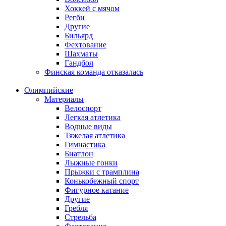
Хоккей с мячом
Регби
Другие
Бильярд
Фехтование
Шахматы
Гандбол
Финская команда отказалась
Олимпийские
Материалы
Велоспорт
Легкая атлетика
Водные виды
Тяжелая атлетика
Гимнастика
Биатлон
Лыжные гонки
Прыжки с трамплина
Конькобежный спорт
Фигурное катание
Другие
Гребля
Стрельба