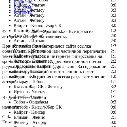
Вакансии
Кайсар - Улытау
0:0
Вопросы
Алтай - Жетысу
3:3
Контакты
Алтай - Жетысу
3:3
Алтай - Жетысу
3:3
Кайрат - Кызыл-Жар СК
3:0
Каспий - Кайсар
1:2
©
Copyright
© 2025 «Sportinfo.kz» Все права на
Актобе - Алтай
2:0
авторские материалы защищены.
Астана - Иртыш
2:0
Елимай - Ордабасы
1:3
При использовании материалов сайта ссылка
Улытау - Женис
2:1
обязательна. При полной или частичной перепечатке
Кайрат - Атырау
1:1
текстовых материалов в интернете гиперссылка на
Жетысу - Окжетпес
2:2
sportinfo.kz обязательна. Адрес электронной почты
Ордабасы - Кайрат
2:1
редакции: sportinfo.official@gmail.com. За содержание
Кайсар - Елимай
2:3
рекламных публикаций ответственность несет
Женис - Каспий
1:0
рекламодатель. Редакция не всегда разделяет мнение
Атырау - Тобол
1:1
авторов.
Кызыл-Жар СК - Жетысу
3:2
Заметили ошибку в тексте?
Иртыш - Улытау
1:1
Алтай - Астана
1:1
Выделите ее мышью и
Тобол - Ордабасы
0:3
нажмите
Актобе - Кызыл-Жар СК
0:0
Кайрат - Кайсар
0:0
Ctrl
Елимай - Женис
2:1
Enter
Жетысу - Атырау
0:0