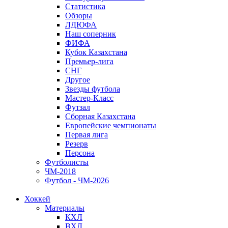
Статистика
Обзоры
ЛДЮФА
Наш соперник
ФИФА
Кубок Казахстана
Премьер-лига
СНГ
Другое
Звезды футбола
Мастер-Класс
Футзал
Сборная Казахстана
Европейские чемпионаты
Первая лига
Резерв
Персона
Футболисты
ЧМ-2018
Футбол - ЧМ-2026
Хоккей
Материалы
КХЛ
ВХЛ