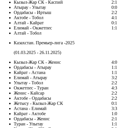
Кызыл-Жар СК - Каспий
2:1
Атырау - Улытау
0:0
Ордабасы - Иртыш
2:2
Актобе - Тобол
4:1
Алтай - Кайрат
0:1
Елимай - Окжетпес
1:1
Алтай - Тобол
Казахстан. Премьер-лига -2025
(01.03.2025 - 26.11.2025)
Кызыл-Жар СК - Женис
4:0
Ордабасы - Атырау
1:1
Кайрат - Астана
1:1
Елимай - Атырау
3:2
Улытау - Тобол
2:2
Окжетпес - Туран
4:3
Женис - Кайсар
2:2
Актобе - Ордабасы
2:2
Жетысу - Кызыл-Жар СК
0:1
Астана - Елимай
3:3
Кайрат - Актобе
1:0
Ордабасы - Женис
2:1
Туран - Улытау
1:1