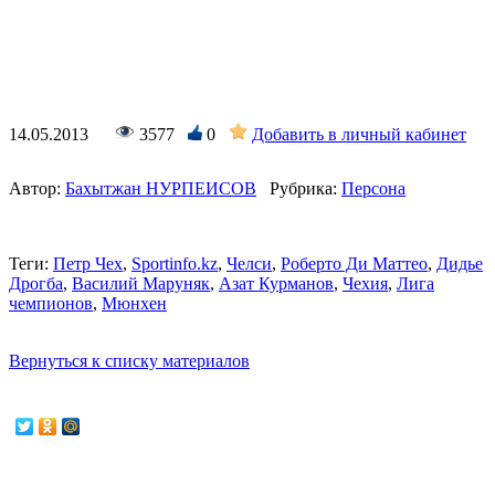
14.05.2013
3577
0
Добавить в личный кабинет
Автор:
Бахытжан НУРПЕИСОВ
Рубрика:
Персона
Теги:
Петр Чех
,
Sportinfo.kz
,
Челси
,
Роберто Ди Маттео
,
Дидье
Дрогба
,
Василий Маруняк
,
Азат Курманов
,
Чехия
,
Лига
чемпионов
,
Мюнхен
Вернуться к списку материалов