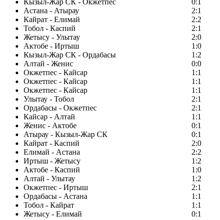
Кызыл-Жар СК - Окжетпес
0:1
Астана - Атырау
2:1
Кайрат - Елимай
2:2
Тобол - Каспий
2:1
Жетысу - Улытау
2:0
Актобе - Иртыш
1:0
Кызыл-Жар СК - Ордабасы
1:2
Алтай - Женис
0:0
Окжетпес - Кайсар
1:1
Окжетпес - Кайсар
1:1
Окжетпес - Кайсар
1:1
Улытау - Тобол
2:1
Ордабасы - Окжетпес
2:1
Кайсар - Алтай
1:1
Женис - Актобе
0:1
Атырау - Кызыл-Жар СК
0:1
Кайрат - Каспий
2:0
Елимай - Астана
2:2
Иртыш - Жетысу
1:2
Актобе - Каспий
1:0
Алтай - Улытау
1:2
Окжетпес - Иртыш
2:1
Ордабасы - Астана
1:1
Тобол - Кайрат
1:1
Жетысу - Елимай
0:1