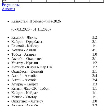
Результаты
Анонсы
Казахстан. Премьер-лига-2026
(07.03.2026 - 01.11.2026)
Каспий - Женис
3:2
Кайрат - Ордабасы
2:1
Елимай - Кайсар
1:1
Астана - Алтай
4:1
Тобол - Атырау
1:0
Актобе - Окжетпес
2:1
Улытау - Иртыш
1:2
Жетысу - Кызыл-Жар СК
1:2
Ордабасы - Елимай
3:1
Алтай - Актобе
2:4
Алтай - Актобе
2:4
Атырау - Кайрат
1:3
Кызыл-Жар СК - Тобол
1:1
Кайрат - Кайрат
1:1
Женис - Улытау
1:1
Окжетпес - Жетысу
2:0
Астана - Актобе
3:2