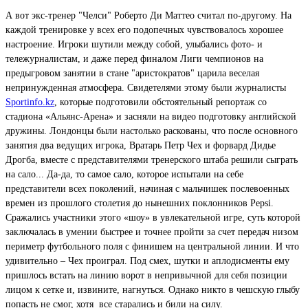
А вот экс-тренер "Челси" Роберто Ди Маттео считал по-другому. На
каждой тренировке у всех его подопечных чувствовалось хорошее
настроение. Игроки шутили между собой, улыбались фото- и
тележурналистам, и даже перед финалом Лиги чемпионов на
предыгровом занятии в стане "аристократов" царила веселая
непринужденная атмосфера. Свидетелями этому были журналисты
Sportinfo.kz
, которые подготовили обстоятельный репортаж со
стадиона «Альянс-Арена» и засняли на видео подготовку английской
дружины. Лондонцы были настолько раскованы, что после основного
занятия два ведущих игрока, Вратарь Петр Чех и форвард Дидье
Дрогба, вместе с представителями тренерского штаба решили сыграть
на сало... Да-да, то самое сало, которое испытали на себе
представители всех поколений, начиная с мальчишек послевоенных
времен из прошлого столетия до нынешних поклонников Pepsi.
Сражались участники этого «шоу» в увлекательной игре, суть которой
заключалась в умении быстрее и точнее пройти за счет передач низом
периметр футбольного поля с финишем на центральной линии. И что
удивительно – Чех проиграл. Под смех, шутки и аплодисменты ему
пришлось встать на линию ворот в непривычной для себя позиции
лицом к сетке и, извините, нагнуться. Однако никто в чешскую глыбу
попасть не смог, хотя все старались и били на силу.