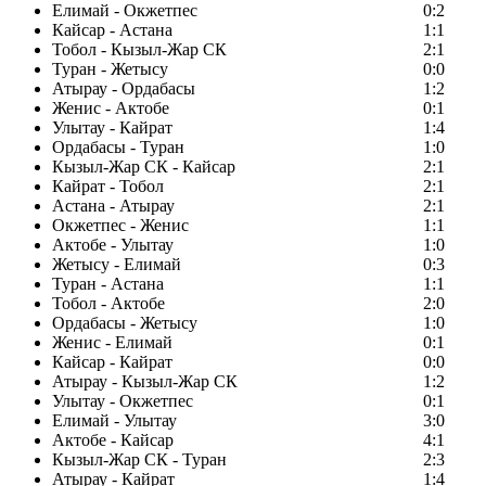
Елимай - Окжетпес
0:2
Кайсар - Астана
1:1
Тобол - Кызыл-Жар СК
2:1
Туран - Жетысу
0:0
Атырау - Ордабасы
1:2
Женис - Актобе
0:1
Улытау - Кайрат
1:4
Ордабасы - Туран
1:0
Кызыл-Жар СК - Кайсар
2:1
Кайрат - Тобол
2:1
Астана - Атырау
2:1
Окжетпес - Женис
1:1
Актобе - Улытау
1:0
Жетысу - Елимай
0:3
Туран - Астана
1:1
Тобол - Актобе
2:0
Ордабасы - Жетысу
1:0
Женис - Елимай
0:1
Кайсар - Кайрат
0:0
Атырау - Кызыл-Жар СК
1:2
Улытау - Окжетпес
0:1
Елимай - Улытау
3:0
Актобе - Кайсар
4:1
Кызыл-Жар СК - Туран
2:3
Атырау - Кайрат
1:4