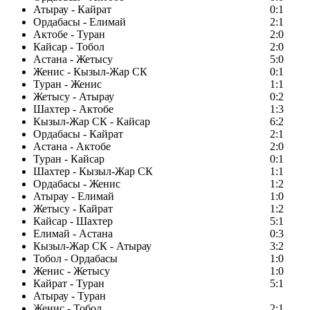
Атырау - Кайрат
0:1
Ордабасы - Елимай
2:1
Актобе - Туран
2:0
Кайсар - Тобол
2:0
Астана - Жетысу
5:0
Женис - Кызыл-Жар СК
0:1
Туран - Женис
1:1
Жетысу - Атырау
0:2
Шахтер - Актобе
1:3
Кызыл-Жар СК - Кайсар
6:2
Ордабасы - Кайрат
2:1
Астана - Актобе
2:0
Туран - Кайсар
0:1
Шахтер - Кызыл-Жар СК
1:1
Ордабасы - Женис
1:2
Атырау - Елимай
1:0
Жетысу - Кайрат
1:2
Кайсар - Шахтер
5:1
Елимай - Астана
0:3
Кызыл-Жар СК - Атырау
3:2
Тобол - Ордабасы
1:0
Женис - Жетысу
1:0
Кайрат - Туран
5:1
Атырау - Туран
Женис - Тобол
2:1