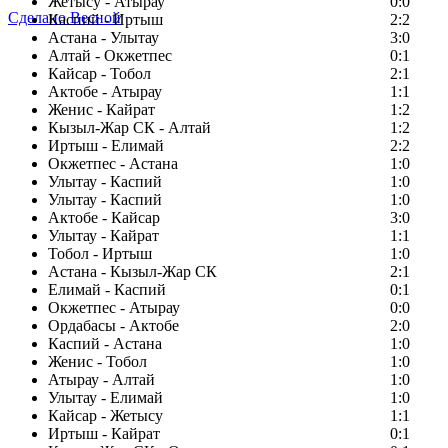
Жетысу - Атырау
0:0
Сделано Весной
Каспий - Иртыш
2:2
Астана - Улытау
3:0
Алтай - Окжетпес
0:1
Кайсар - Тобол
2:1
Актобе - Атырау
1:1
Женис - Кайрат
1:2
Кызыл-Жар СК - Алтай
1:2
Иртыш - Елимай
2:2
Окжетпес - Астана
1:0
Улытау - Каспий
1:0
Улытау - Каспий
1:0
Актобе - Кайсар
3:0
Улытау - Кайрат
1:1
Тобол - Иртыш
1:0
Астана - Кызыл-Жар СК
2:1
Елимай - Каспий
0:1
Окжетпес - Атырау
0:0
Ордабасы - Актобе
2:0
Каспий - Астана
1:0
Женис - Тобол
1:0
Атырау - Алтай
1:0
Улытау - Елимай
1:0
Кайсар - Жетысу
1:1
Иртыш - Кайрат
0:1