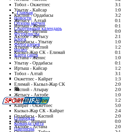
Тобол - Окжетпес
3:1
Улытау - Кайсар
1:0
Главная
Каспий - Ордабасы
3:2
Новости
Жетысу - Алтай
0:1
Обзоры матчей
Иртыш - Женис
0:1
Спортивный календарь
Кайсар - Иртыш
0:0
Футболисты
Актобе - Жетысу
2:1
Блоги
Ордабасы - Улытау
1:0
Фотогалерея
Атырау - Каспий
1:2
Видео
Кызыл-Жар СК - Елимай
0:1
Карта сайта
Астана - Женис
1:0
Улытау - Ордабасы
0:1
Иртыш - Кайсар
1:2
Тобол - Алтай
3:1
Есть идея?
Окжетпес - Кайрат
1:3
Сообщить о мероприятии
Елимай - Кызыл-Жар СК
2:0
Каспий - Атырау
Перейти на старый сайт
2:0
Жетысу - Актобе
1:0
Елимай - Атырау
1:2
Кайрат - Окжетпес
5:0
Кызыл-Жар СК - Кайрат
2:4
Ордабасы - Каспий
2:0
О проекте
Женис - Иртыш
0:0
Команда сайта
Актобе - Астана
2:0
Партнеры
Окжетпес - Тобол
2:1