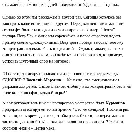
отражается на мышцах задней поверхности бедра и … ягодицах.
Однако об этом мы расскажем в другой раз. Сегодня хотелось бы
заострить ваше внимание на другом. Перед важнейшими матчами
сезона футболисты предельно мотивированы. Лидер "Челси"
вратарь Петр Чех к финалам еврокубков и вовсе старается подать
пример своим одноклубникам. Ведь цена победы высока, поэтому
концентрация должна быть предельной... Однако, может, все-таки
стоит позволить игрокам расслабиться и побаловаться, к примеру,
устроить шуточный спор на интерес?
"Я на это отреагирую положительно, – говорит тренер команды
СДЮШОР-2
Василий Маруняк.
– Конечно, это эмоциональная
разрядка для детей. Самое главное, чтобы у них концентрация была на
поле во время официальной игры!"
А вот руководитель школы вратарского мастерства
Азат Курманов
придерживается другой точки зрения. "Это не солидно! После игры,
конечно, есть время для того, чтобы расслабиться, но перед матчем
такого не должно быть", – заявил поклонник голкипера "Челси" и
сборной Чехии – Петра Чеха.