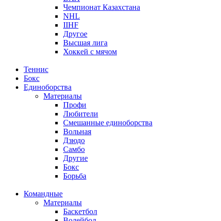
Чемпионат Казахстана
NHL
IIHF
Другое
Высшая лига
Хоккей с мячом
Теннис
Бокс
Единоборства
Материалы
Профи
Любители
Смешанные единоборства
Вольная
Дзюдо
Самбо
Другие
Бокс
Борьба
Командные
Материалы
Баскетбол
Волейбол