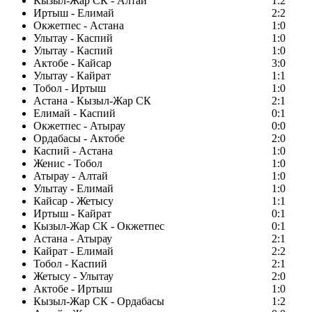
Кызыл-Жар СК - Алтай
1:2
Иртыш - Елимай
2:2
Окжетпес - Астана
1:0
Улытау - Каспий
1:0
Улытау - Каспий
1:0
Актобе - Кайсар
3:0
Улытау - Кайрат
1:1
Тобол - Иртыш
1:0
Астана - Кызыл-Жар СК
2:1
Елимай - Каспий
0:1
Окжетпес - Атырау
0:0
Ордабасы - Актобе
2:0
Каспий - Астана
1:0
Женис - Тобол
1:0
Атырау - Алтай
1:0
Улытау - Елимай
1:0
Кайсар - Жетысу
1:1
Иртыш - Кайрат
0:1
Кызыл-Жар СК - Окжетпес
0:1
Астана - Атырау
2:1
Кайрат - Елимай
2:2
Тобол - Каспий
2:1
Жетысу - Улытау
2:0
Актобе - Иртыш
1:0
Кызыл-Жар СК - Ордабасы
1:2