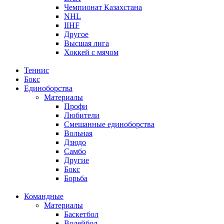
Чемпионат Казахстана
NHL
IIHF
Другое
Высшая лига
Хоккей с мячом
Теннис
Бокс
Единоборства
Материалы
Профи
Любители
Смешанные единоборства
Вольная
Дзюдо
Самбо
Другие
Бокс
Борьба
Командные
Материалы
Баскетбол
Волейбол