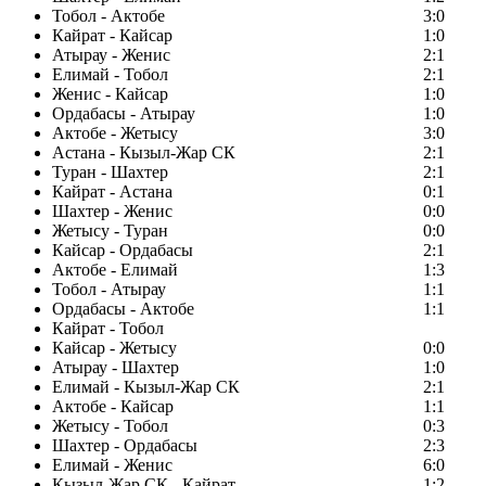
Тобол - Актобе
3:0
Кайрат - Кайсар
1:0
Атырау - Женис
2:1
Елимай - Тобол
2:1
Женис - Кайсар
1:0
Ордабасы - Атырау
1:0
Актобе - Жетысу
3:0
Астана - Кызыл-Жар СК
2:1
Туран - Шахтер
2:1
Кайрат - Астана
0:1
Шахтер - Женис
0:0
Жетысу - Туран
0:0
Кайсар - Ордабасы
2:1
Актобе - Елимай
1:3
Тобол - Атырау
1:1
Ордабасы - Актобе
1:1
Кайрат - Тобол
Кайсар - Жетысу
0:0
Атырау - Шахтер
1:0
Елимай - Кызыл-Жар СК
2:1
Актобе - Кайсар
1:1
Жетысу - Тобол
0:3
Шахтер - Ордабасы
2:3
Елимай - Женис
6:0
Кызыл-Жар СК - Кайрат
1:2