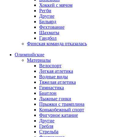
Хоккей с мячом
Регби
Другие
Бильярд
Фехтование
Шахматы
Гандбол
Финская команда отказалась
Олимпийские
Материалы
Велоспорт
Легкая атлетика
Водные виды
Тяжелая атлетика
Гимнастика
Биатлон
Лыжные гонки
Прыжки с трамплина
Конькобежный спорт
Фигурное катание
Другие
Гребля
Стрельба