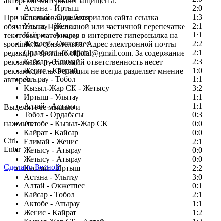
авторские материалы защищены.
Астана - Иртыш
2:0
Елимай - Ордабасы
1:3
При использовании материалов сайта ссылка
Улытау - Женис
2:1
обязательна. При полной или частичной перепечатке
Кайрат - Атырау
1:1
текстовых материалов в интернете гиперссылка на
Жетысу - Окжетпес
2:2
sportinfo.kz обязательна. Адрес электронной почты
Ордабасы - Кайрат
2:1
редакции: sportinfo.official@gmail.com. За содержание
Кайсар - Елимай
2:3
рекламных публикаций ответственность несет
Женис - Каспий
1:0
рекламодатель. Редакция не всегда разделяет мнение
Атырау - Тобол
1:1
авторов.
Кызыл-Жар СК - Жетысу
3:2
Заметили ошибку в тексте?
Иртыш - Улытау
1:1
Алтай - Астана
1:1
Выделите ее мышью и
Тобол - Ордабасы
0:3
нажмите
Актобе - Кызыл-Жар СК
0:0
Кайрат - Кайсар
0:0
Ctrl
Елимай - Женис
2:1
Enter
Жетысу - Атырау
0:0
Жетысу - Атырау
0:0
Сделано Весной
Каспий - Иртыш
2:2
Астана - Улытау
3:0
Алтай - Окжетпес
0:1
Кайсар - Тобол
2:1
Актобе - Атырау
1:1
Женис - Кайрат
1:2