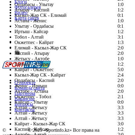
Блоги
Ордабасы - Улытау
1:0
Фотогалерея
Атырау - Каспий
1:2
Видео
Кызыл-Жар СК - Елимай
0:1
Карта сайта
Астана - Женис
1:0
Улытау - Ордабасы
0:1
Иртыш - Кайсар
1:2
Тобол - Алтай
3:1
Есть идея?
Окжетпес - Кайрат
1:3
Сообщить о мероприятии
Елимай - Кызыл-Жар СК
2:0
Каспий - Атырау
Перейти на старый сайт
2:0
Жетысу - Актобе
1:0
Елимай - Атырау
1:2
Кайрат - Окжетпес
5:0
Кызыл-Жар СК - Кайрат
2:4
Ордабасы - Каспий
2:0
О проекте
Женис - Иртыш
0:0
Команда сайта
Актобе - Астана
2:0
Партнеры
Окжетпес - Тобол
2:1
Вакансии
Кайсар - Улытау
0:0
Вопросы
Алтай - Жетысу
3:3
Контакты
Алтай - Жетысу
3:3
Алтай - Жетысу
3:3
Кайрат - Кызыл-Жар СК
3:0
Каспий - Кайсар
1:2
©
Copyright
© 2025 «Sportinfo.kz» Все права на
Актобе - Алтай
2:0