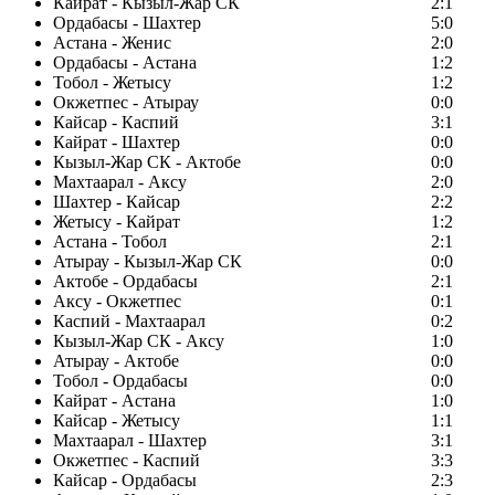
Кайрат - Кызыл-Жар СК
2:1
Ордабасы - Шахтер
5:0
Астана - Женис
2:0
Ордабасы - Астана
1:2
Тобол - Жетысу
1:2
Окжетпес - Атырау
0:0
Кайсар - Каспий
3:1
Кайрат - Шахтер
0:0
Кызыл-Жар СК - Актобе
0:0
Махтаарал - Аксу
2:0
Шахтер - Кайсар
2:2
Жетысу - Кайрат
1:2
Астана - Тобол
2:1
Атырау - Кызыл-Жар СК
0:0
Актобе - Ордабасы
2:1
Аксу - Окжетпес
0:1
Каспий - Махтаарал
0:2
Кызыл-Жар СК - Аксу
1:0
Атырау - Актобе
0:0
Тобол - Ордабасы
0:0
Кайрат - Астана
1:0
Кайсар - Жетысу
1:1
Махтаарал - Шахтер
3:1
Окжетпес - Каспий
3:3
Кайсар - Ордабасы
2:3