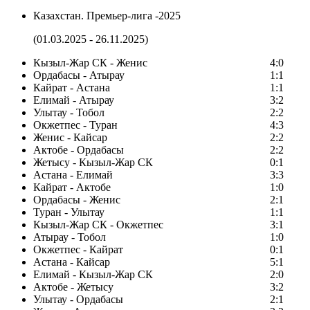
Казахстан. Премьер-лига -2025
(01.03.2025 - 26.11.2025)
Кызыл-Жар СК - Женис
4:0
Ордабасы - Атырау
1:1
Кайрат - Астана
1:1
Елимай - Атырау
3:2
Улытау - Тобол
2:2
Окжетпес - Туран
4:3
Женис - Кайсар
2:2
Актобе - Ордабасы
2:2
Жетысу - Кызыл-Жар СК
0:1
Астана - Елимай
3:3
Кайрат - Актобе
1:0
Ордабасы - Женис
2:1
Туран - Улытау
1:1
Кызыл-Жар СК - Окжетпес
3:1
Атырау - Тобол
1:0
Окжетпес - Кайрат
0:1
Астана - Кайсар
5:1
Елимай - Кызыл-Жар СК
2:0
Актобе - Жетысу
3:2
Улытау - Ордабасы
2:1