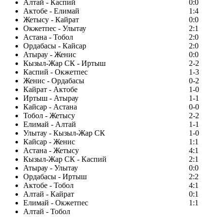
Алтай - Каспий
0:0
Актобе - Елимай
1:4
Жетысу - Кайрат
0:0
Окжетпес - Улытау
2:1
Астана - Тобол
2:0
Ордабасы - Кайсар
2:0
Атырау - Женис
0:0
Кызыл-Жар СК - Иртыш
2-2
Каспий - Окжетпес
1-3
Женис - Ордабасы
0-2
Кайрат - Актобе
1-0
Иртыш - Атырау
1-1
Кайсар - Астана
0-0
Тобол - Жетысу
2-2
Елимай - Алтай
1-1
Улытау - Кызыл-Жар СК
1-0
Кайсар - Женис
1:1
Астана - Жетысу
4:1
Кызыл-Жар СК - Каспий
2:1
Атырау - Улытау
0:0
Ордабасы - Иртыш
2:2
Актобе - Тобол
4:1
Алтай - Кайрат
0:1
Елимай - Окжетпес
1:1
Алтай - Тобол