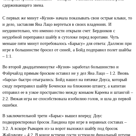
сдерживающего звена.
С первых же минут «Кузня» начала показывать свои острые клыки, то
и дело, заставляя Яна Лацо вертеться в своих владениях. И
неудивительно, что именно гости открыли счет: Бердников с
неудобной переправил шайбу в сутолоке перед воротами. Чуть
меньше пяти минут потребовалось «Барысу» для ответа: Даллмэн при
игре в большинстве бросил от синей, а Бойд подправил полет шайбы
– 1:1.
Во второй двадцатиминутке «Кузня» заработал большинство и
Фэйрчайлд прямым броском оставил не у дел Яна Лацо – 1:2. Вновь
«барсы» быстро отыгрались: Бойд нашел на пятачке Доуса, который
сходу переправил шайбу Боченски на ближнюю штангу, а капитан
отправил ее в узкое пространство между коньком Кареева и штангой –
2:2. Вязкая игра не способствовала изобилию голов, и шла до первой
ошибки.
В заключительной трети «Барыс» вышел вперед: Доус
подкорректировал бросок Ландина при игре в неравных составах –
3:2. А вскоре Рымарев из-за ворот выложил шайбу под бросок
Жайлауову – 4:2. В конце встречи гости устроили финальный штурм,