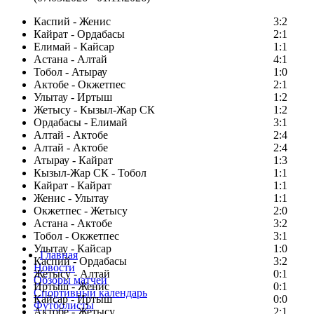
Каспий - Женис
3:2
Кайрат - Ордабасы
2:1
Елимай - Кайсар
1:1
Астана - Алтай
4:1
Тобол - Атырау
1:0
Актобе - Окжетпес
2:1
Улытау - Иртыш
1:2
Жетысу - Кызыл-Жар СК
1:2
Ордабасы - Елимай
3:1
Алтай - Актобе
2:4
Алтай - Актобе
2:4
Атырау - Кайрат
1:3
Кызыл-Жар СК - Тобол
1:1
Кайрат - Кайрат
1:1
Женис - Улытау
1:1
Окжетпес - Жетысу
2:0
Астана - Актобе
3:2
Тобол - Окжетпес
3:1
Улытау - Кайсар
1:0
Главная
Каспий - Ордабасы
3:2
Новости
Жетысу - Алтай
0:1
Обзоры матчей
Иртыш - Женис
0:1
Спортивный календарь
Кайсар - Иртыш
0:0
Футболисты
Актобе - Жетысу
2:1