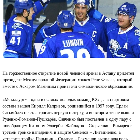
На торжественное открытие новой ледовой арены в Астану прилетел
президент Международной Федерации хоккея Рене Фазель, который
вместе с Аскаром Маминым произвели символическое вбрасывание.
«Металлург» - одна из самых молодых команд КХЛ, а в стартовом
составе вышел Кирилл Капризов, родившийся в 1997 году. Ерлан
Сагымбаев не стал трогать первую пятерку, а во втором звене вышли
Руденко-Романов-Пушкарёв. Савченко был поставлен в одну пару с
новобранцем Китоном Эллерби. Жайлауов – Старченко – Рымарев в
третьей тройке нападения, в защите Семёнов – Литвиненко, а
четвертая тройка Паньшин – Соларев – Рахманов выполняла роль