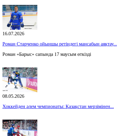
16.07.2026
Роман Старченко ойыншы ретіндегі мансабын аяқтау...
Роман «Барыс» сапында 17 маусым өткізді
08.05.2026
Хоккейден әлем чемпионаты: Қазақстан мерзімінен...