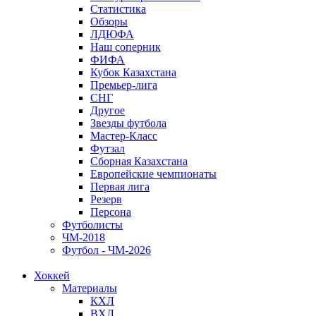
Статистика
Обзоры
ЛДЮФА
Наш соперник
ФИФА
Кубок Казахстана
Премьер-лига
СНГ
Другое
Звезды футбола
Мастер-Класс
Футзал
Сборная Казахстана
Европейские чемпионаты
Первая лига
Резерв
Персона
Футболисты
ЧМ-2018
Футбол - ЧМ-2026
Хоккей
Материалы
КХЛ
ВХЛ