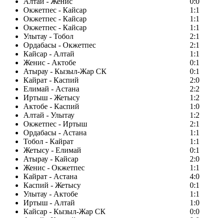
Алтай - Женис
0:0
Окжетпес - Кайсар
1:1
Окжетпес - Кайсар
1:1
Окжетпес - Кайсар
1:1
Улытау - Тобол
2:1
Ордабасы - Окжетпес
2:1
Кайсар - Алтай
1:1
Женис - Актобе
0:1
Атырау - Кызыл-Жар СК
0:1
Кайрат - Каспий
2:0
Елимай - Астана
2:2
Иртыш - Жетысу
1:2
Актобе - Каспий
1:0
Алтай - Улытау
1:2
Окжетпес - Иртыш
2:1
Ордабасы - Астана
1:1
Тобол - Кайрат
1:1
Жетысу - Елимай
0:1
Атырау - Кайсар
2:0
Женис - Окжетпес
1:1
Кайрат - Астана
4:0
Каспий - Жетысу
0:1
Улытау - Актобе
1:1
Иртыш - Алтай
1:0
Кайсар - Кызыл-Жар СК
0:0