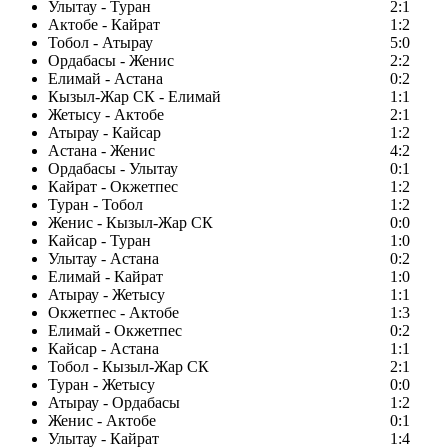
Улытау - Туран
2:1
Актобе - Кайрат
1:2
Тобол - Атырау
5:0
Ордабасы - Женис
2:2
Елимай - Астана
0:2
Кызыл-Жар СК - Елимай
1:1
Жетысу - Актобе
2:1
Атырау - Кайсар
1:2
Астана - Женис
4:2
Ордабасы - Улытау
0:1
Кайрат - Окжетпес
1:2
Туран - Тобол
1:2
Женис - Кызыл-Жар СК
0:0
Кайсар - Туран
1:0
Улытау - Астана
0:2
Елимай - Кайрат
1:0
Атырау - Жетысу
1:1
Окжетпес - Актобе
1:3
Елимай - Окжетпес
0:2
Кайсар - Астана
1:1
Тобол - Кызыл-Жар СК
2:1
Туран - Жетысу
0:0
Атырау - Ордабасы
1:2
Женис - Актобе
0:1
Улытау - Кайрат
1:4