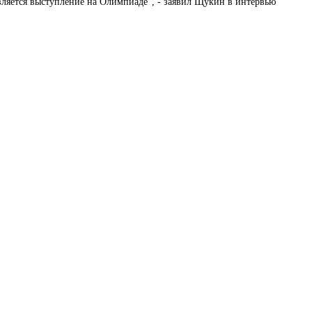
вляется выступление на Олимпиаде", - заявил Щукин в интервью