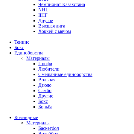
Чемпионат Казахстана
NHL
IIHF
Другое
Высшая лига
Хоккей с мячом
Теннис
Бокс
Единоборства
Материалы
Профи
Любители
Смешанные единоборства
Вольная
Дзюдо
Самбо
Другие
Бокс
Борьба
Командные
Материалы
Баскетбол
Волейбол