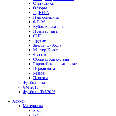
Статистика
Обзоры
ЛДЮФА
Наш соперник
ФИФА
Кубок Казахстана
Премьер-лига
СНГ
Другое
Звезды футбола
Мастер-Класс
Футзал
Сборная Казахстана
Европейские чемпионаты
Первая лига
Резерв
Персона
Футболисты
ЧМ-2018
Футбол - ЧМ-2026
Хоккей
Материалы
КХЛ
ВХЛ