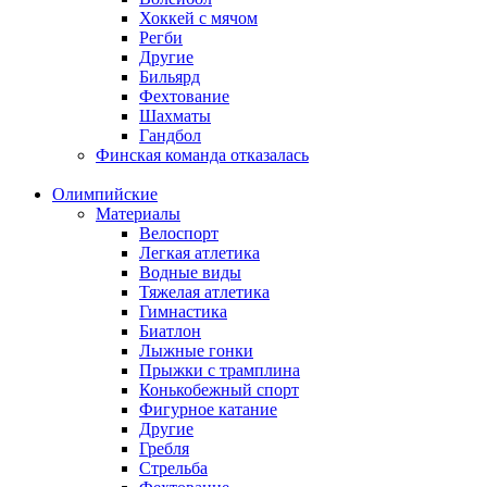
Хоккей с мячом
Регби
Другие
Бильярд
Фехтование
Шахматы
Гандбол
Финская команда отказалась
Олимпийские
Материалы
Велоспорт
Легкая атлетика
Водные виды
Тяжелая атлетика
Гимнастика
Биатлон
Лыжные гонки
Прыжки с трамплина
Конькобежный спорт
Фигурное катание
Другие
Гребля
Стрельба