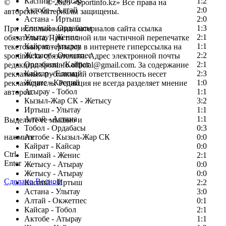
Каспий - Кайсар
1:2
©
Copyright
© 2025 «Sportinfo.kz» Все права на
Актобе - Алтай
2:0
авторские материалы защищены.
Астана - Иртыш
2:0
Елимай - Ордабасы
1:3
При использовании материалов сайта ссылка
Улытау - Женис
2:1
обязательна. При полной или частичной перепечатке
Кайрат - Атырау
1:1
текстовых материалов в интернете гиперссылка на
Жетысу - Окжетпес
2:2
sportinfo.kz обязательна. Адрес электронной почты
Ордабасы - Кайрат
2:1
редакции: sportinfo.official@gmail.com. За содержание
Кайсар - Елимай
2:3
рекламных публикаций ответственность несет
Женис - Каспий
1:0
рекламодатель. Редакция не всегда разделяет мнение
Атырау - Тобол
1:1
авторов.
Кызыл-Жар СК - Жетысу
3:2
Заметили ошибку в тексте?
Иртыш - Улытау
1:1
Алтай - Астана
1:1
Выделите ее мышью и
Тобол - Ордабасы
0:3
нажмите
Актобе - Кызыл-Жар СК
0:0
Кайрат - Кайсар
0:0
Ctrl
Елимай - Женис
2:1
Enter
Жетысу - Атырау
0:0
Жетысу - Атырау
0:0
Сделано Весной
Каспий - Иртыш
2:2
Астана - Улытау
3:0
Алтай - Окжетпес
0:1
Кайсар - Тобол
2:1
Актобе - Атырау
1:1