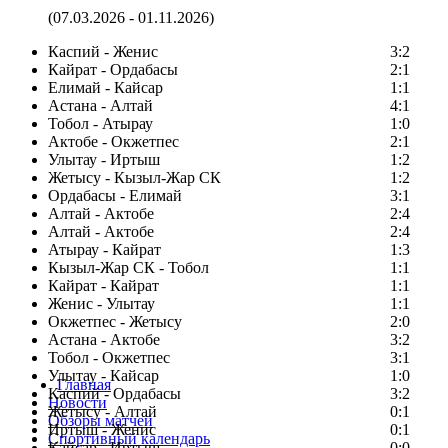
(07.03.2026 - 01.11.2026)
Каспий - Женис
3:2
Кайрат - Ордабасы
2:1
Елимай - Кайсар
1:1
Астана - Алтай
4:1
Тобол - Атырау
1:0
Актобе - Окжетпес
2:1
Улытау - Иртыш
1:2
Жетысу - Кызыл-Жар СК
1:2
Ордабасы - Елимай
3:1
Алтай - Актобе
2:4
Алтай - Актобе
2:4
Атырау - Кайрат
1:3
Кызыл-Жар СК - Тобол
1:1
Кайрат - Кайрат
1:1
Женис - Улытау
1:1
Окжетпес - Жетысу
2:0
Астана - Актобе
3:2
Тобол - Окжетпес
3:1
Улытау - Кайсар
1:0
Главная
Каспий - Ордабасы
3:2
Новости
Жетысу - Алтай
0:1
Обзоры матчей
Иртыш - Женис
0:1
Спортивный календарь
Кайсар - Иртыш
0:0