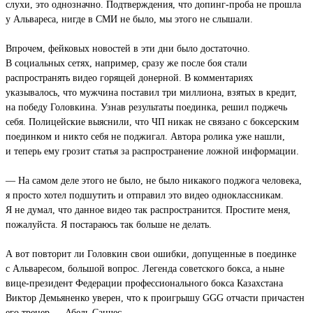
слухи, это однозначно. Подтверждения, что допинг-проба не прошла
у Альвареса, нигде в СМИ не было, мы этого не слышали.
Впрочем, фейковых новостей в эти дни было достаточно.
В социальных сетях, например, сразу же после боя стали
распространять видео горящей донерной. В комментариях
указывалось, что мужчина поставил три миллиона, взятых в кредит,
на победу Головкина. Узнав результаты поединка, решил поджечь
себя. Полицейские выяснили, что ЧП никак не связано с боксерским
поединком и никто себя не поджигал. Автора ролика уже нашли,
и теперь ему грозит статья за распространение ложной информации.
— На самом деле этого не было, не было никакого поджога человека,
я просто хотел подшутить и отправил это видео одноклассникам.
Я не думал, что данное видео так распространится. Простите меня,
пожалуйста. Я постараюсь так больше не делать.
А вот повторит ли Головкин свои ошибки, допущенные в поединке
с Альваресом, большой вопрос. Легенда советского бокса, а ныне
вице-президент Федерации профессионального бокса Казахстана
Виктор Демьяненко уверен, что к проигрышу GGG отчасти причастен
его тренер — Абель Санчес.