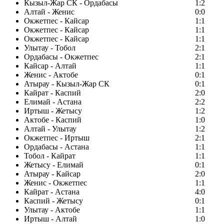
Кызыл-Жар СК - Ордабасы
1:2
Алтай - Женис
0:0
Окжетпес - Кайсар
1:1
Окжетпес - Кайсар
1:1
Окжетпес - Кайсар
1:1
Улытау - Тобол
2:1
Ордабасы - Окжетпес
2:1
Кайсар - Алтай
1:1
Женис - Актобе
0:1
Атырау - Кызыл-Жар СК
0:1
Кайрат - Каспий
2:0
Елимай - Астана
2:2
Иртыш - Жетысу
1:2
Актобе - Каспий
1:0
Алтай - Улытау
1:2
Окжетпес - Иртыш
2:1
Ордабасы - Астана
1:1
Тобол - Кайрат
1:1
Жетысу - Елимай
0:1
Атырау - Кайсар
2:0
Женис - Окжетпес
1:1
Кайрат - Астана
4:0
Каспий - Жетысу
0:1
Улытау - Актобе
1:1
Иртыш - Алтай
1:0