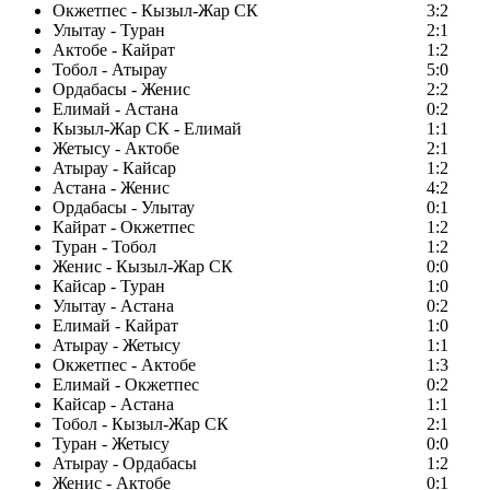
Окжетпес - Кызыл-Жар СК
3:2
Улытау - Туран
2:1
Актобе - Кайрат
1:2
Тобол - Атырау
5:0
Ордабасы - Женис
2:2
Елимай - Астана
0:2
Кызыл-Жар СК - Елимай
1:1
Жетысу - Актобе
2:1
Атырау - Кайсар
1:2
Астана - Женис
4:2
Ордабасы - Улытау
0:1
Кайрат - Окжетпес
1:2
Туран - Тобол
1:2
Женис - Кызыл-Жар СК
0:0
Кайсар - Туран
1:0
Улытау - Астана
0:2
Елимай - Кайрат
1:0
Атырау - Жетысу
1:1
Окжетпес - Актобе
1:3
Елимай - Окжетпес
0:2
Кайсар - Астана
1:1
Тобол - Кызыл-Жар СК
2:1
Туран - Жетысу
0:0
Атырау - Ордабасы
1:2
Женис - Актобе
0:1