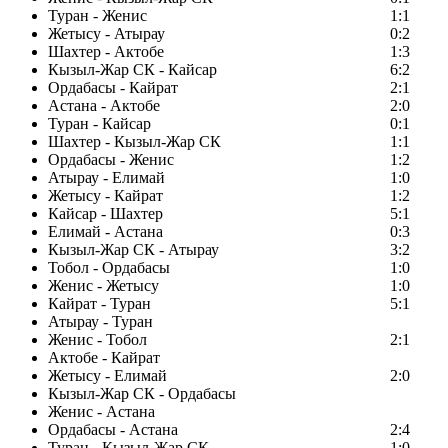
Туран - Женис
1:1
Жетысу - Атырау
0:2
Шахтер - Актобе
1:3
Кызыл-Жар СК - Кайсар
6:2
Ордабасы - Кайрат
2:1
Астана - Актобе
2:0
Туран - Кайсар
0:1
Шахтер - Кызыл-Жар СК
1:1
Ордабасы - Женис
1:2
Атырау - Елимай
1:0
Жетысу - Кайрат
1:2
Кайсар - Шахтер
5:1
Елимай - Астана
0:3
Кызыл-Жар СК - Атырау
3:2
Тобол - Ордабасы
1:0
Женис - Жетысу
1:0
Кайрат - Туран
5:1
Атырау - Туран
Женис - Тобол
2:1
Актобе - Кайрат
Жетысу - Елимай
2:0
Кызыл-Жар СК - Ордабасы
Женис - Астана
Ордабасы - Астана
2:4
Туран - Кызыл-Жар СК
1:0