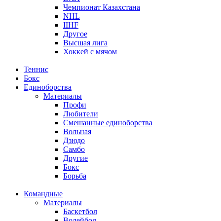
Чемпионат Казахстана
NHL
IIHF
Другое
Высшая лига
Хоккей с мячом
Теннис
Бокс
Единоборства
Материалы
Профи
Любители
Смешанные единоборства
Вольная
Дзюдо
Самбо
Другие
Бокс
Борьба
Командные
Материалы
Баскетбол
Волейбол