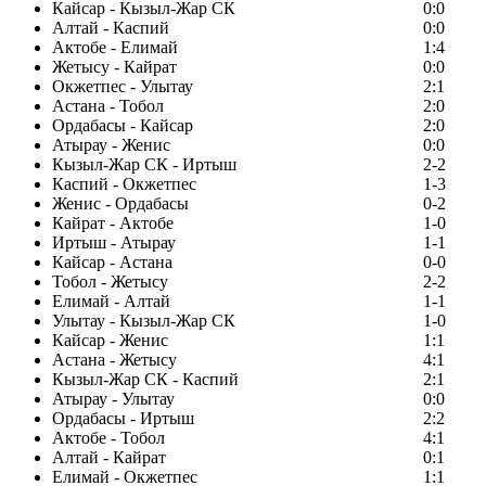
Кайсар - Кызыл-Жар СК
0:0
Алтай - Каспий
0:0
Актобе - Елимай
1:4
Жетысу - Кайрат
0:0
Окжетпес - Улытау
2:1
Астана - Тобол
2:0
Ордабасы - Кайсар
2:0
Атырау - Женис
0:0
Кызыл-Жар СК - Иртыш
2-2
Каспий - Окжетпес
1-3
Женис - Ордабасы
0-2
Кайрат - Актобе
1-0
Иртыш - Атырау
1-1
Кайсар - Астана
0-0
Тобол - Жетысу
2-2
Елимай - Алтай
1-1
Улытау - Кызыл-Жар СК
1-0
Кайсар - Женис
1:1
Астана - Жетысу
4:1
Кызыл-Жар СК - Каспий
2:1
Атырау - Улытау
0:0
Ордабасы - Иртыш
2:2
Актобе - Тобол
4:1
Алтай - Кайрат
0:1
Елимай - Окжетпес
1:1