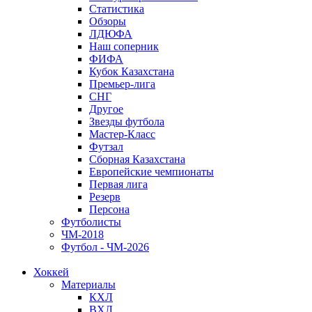
Статистика
Обзоры
ЛДЮФА
Наш соперник
ФИФА
Кубок Казахстана
Премьер-лига
СНГ
Другое
Звезды футбола
Мастер-Класс
Футзал
Сборная Казахстана
Европейские чемпионаты
Первая лига
Резерв
Персона
Футболисты
ЧМ-2018
Футбол - ЧМ-2026
Хоккей
Материалы
КХЛ
ВХЛ