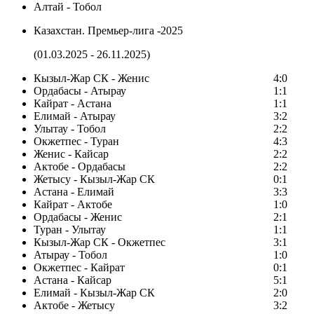
Алтай - Тобол
Казахстан. Премьер-лига -2025
(01.03.2025 - 26.11.2025)
Кызыл-Жар СК - Женис
4:0
Ордабасы - Атырау
1:1
Кайрат - Астана
1:1
Елимай - Атырау
3:2
Улытау - Тобол
2:2
Окжетпес - Туран
4:3
Женис - Кайсар
2:2
Актобе - Ордабасы
2:2
Жетысу - Кызыл-Жар СК
0:1
Астана - Елимай
3:3
Кайрат - Актобе
1:0
Ордабасы - Женис
2:1
Туран - Улытау
1:1
Кызыл-Жар СК - Окжетпес
3:1
Атырау - Тобол
1:0
Окжетпес - Кайрат
0:1
Астана - Кайсар
5:1
Елимай - Кызыл-Жар СК
2:0
Актобе - Жетысу
3:2