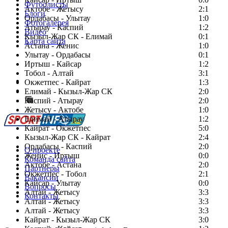
Футболисты
Актобе - Жетысу
2:1
Блоги
Ордабасы - Улытау
1:0
Фотогалерея
Атырау - Каспий
1:2
Видео
Кызыл-Жар СК - Елимай
0:1
Карта сайта
Астана - Женис
1:0
Улытау - Ордабасы
0:1
Иртыш - Кайсар
1:2
Тобол - Алтай
3:1
Есть идея?
Окжетпес - Кайрат
1:3
Сообщить о мероприятии
Елимай - Кызыл-Жар СК
2:0
Каспий - Атырау
Перейти на старый сайт
2:0
Жетысу - Актобе
1:0
Елимай - Атырау
1:2
Кайрат - Окжетпес
5:0
Кызыл-Жар СК - Кайрат
2:4
Ордабасы - Каспий
2:0
О проекте
Женис - Иртыш
0:0
Команда сайта
Актобе - Астана
2:0
Партнеры
Окжетпес - Тобол
2:1
Вакансии
Кайсар - Улытау
0:0
Вопросы
Алтай - Жетысу
3:3
Контакты
Алтай - Жетысу
3:3
Алтай - Жетысу
3:3
Кайрат - Кызыл-Жар СК
3:0