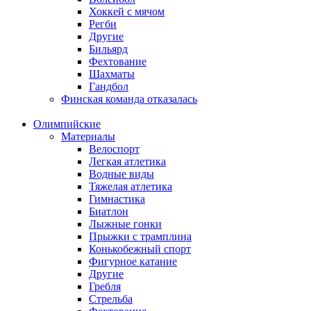
Хоккей с мячом
Регби
Другие
Бильярд
Фехтование
Шахматы
Гандбол
Финская команда отказалась
Олимпийские
Материалы
Велоспорт
Легкая атлетика
Водные виды
Тяжелая атлетика
Гимнастика
Биатлон
Лыжные гонки
Прыжки с трамплина
Конькобежный спорт
Фигурное катание
Другие
Гребля
Стрельба