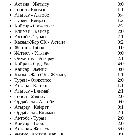
Астана - Жетысу
3:0
Тобол - Елимай
1:1
Атырау - Актобе
0:4
Туран - Кайрат
1:2
Кайсар - Окжетпес
2:2
Елимай - Кайсар
2:0
Актобе - Туран
2:1
Кызыл-Жар СК - Астана
0:2
Женис - Тобол
0:0
Жетысу - Улытау
0:0
Окжетпес - Атырау
2:1
Кайрат - Ордабасы
4:0
Кайсар - Женис
0:0
Кызыл-Жар СК - Жетысу
1:1
Туран - Окжетпес
2:0
Астана - Кайрат
1:1
Атырау - Елимай
2:1
Тобол - Улытау
2:0
Ордабасы - Актобе
0:0
Атырау - Кайрат
0:1
Ордабасы - Елимай
2:1
Актобе - Туран
2:0
Кайсар - Тобол
2:0
Астана - Жетысу
5:0
Женис - Кызыл-Жар СК
0:1