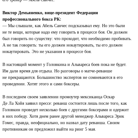
Виктор Демьяненко, вице-президент Федерации
профессионального бокса РК:
— Мы слышали, как Абель Санчес подсказывал ему. Но это были
не те вещи, которые надо ему говорить в процессе боя. Он должен
был говорить по существу: что проходит, что необходимо пробивать.
А не так говорить: ты его должен нокаутировать, ты его должен
нокаутировать. Это не указания в процессе боя.
В настоящий момент у Головкина и Альвареса боев пока не будет.
Им дали время для отдыха. Но разговоры о матче-реванше
не прекращаются. Большинство экспертов не сомневаются в его
проведении. Хотят этого и сами боксеры.
В последнем своем заявлении промоутер мексиканца Оскар
Де Ла Хойя заявил прессе: реванш состоится лишь после того, как
Головкин проведет несколько боев с другими боксерами и одержит
в них победу. Хотя днем ранее другой менеджер Альвареса Эрик
Гомес, правда, неофициально, но назвал дату реванша. Своим
противникам он предложил выйти на ринг 5 мая.