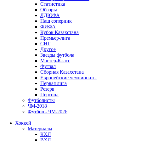
Статистика
Обзоры
ЛДЮФА
Наш соперник
ФИФА
Кубок Казахстана
Премьер-лига
СНГ
Другое
Звезды футбола
Мастер-Класс
Футзал
Сборная Казахстана
Европейские чемпионаты
Первая лига
Резерв
Персона
Футболисты
ЧМ-2018
Футбол - ЧМ-2026
Хоккей
Материалы
КХЛ
ВХЛ