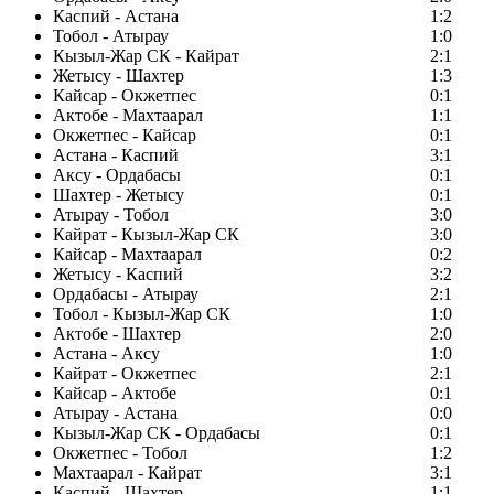
Каспий - Астана
1:2
Тобол - Атырау
1:0
Кызыл-Жар СК - Кайрат
2:1
Жетысу - Шахтер
1:3
Кайсар - Окжетпес
0:1
Актобе - Махтаарал
1:1
Окжетпес - Кайсар
0:1
Астана - Каспий
3:1
Аксу - Ордабасы
0:1
Шахтер - Жетысу
0:1
Атырау - Тобол
3:0
Кайрат - Кызыл-Жар СК
3:0
Кайсар - Махтаарал
0:2
Жетысу - Каспий
3:2
Ордабасы - Атырау
2:1
Тобол - Кызыл-Жар СК
1:0
Актобе - Шахтер
2:0
Астана - Аксу
1:0
Кайрат - Окжетпес
2:1
Кайсар - Актобе
0:1
Атырау - Астана
0:0
Кызыл-Жар СК - Ордабасы
0:1
Окжетпес - Тобол
1:2
Махтаарал - Кайрат
3:1
Каспий - Шахтер
1:1