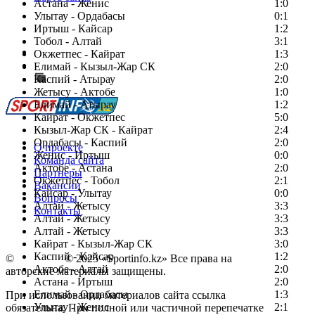
Астана - Женис
1:0
Улытау - Ордабасы
0:1
Иртыш - Кайсар
1:2
Тобол - Алтай
3:1
Есть идея?
Окжетпес - Кайрат
1:3
Сообщить о мероприятии
Елимай - Кызыл-Жар СК
2:0
Каспий - Атырау
Перейти на старый сайт
2:0
Жетысу - Актобе
1:0
Елимай - Атырау
1:2
Кайрат - Окжетпес
5:0
Кызыл-Жар СК - Кайрат
2:4
Ордабасы - Каспий
2:0
О проекте
Женис - Иртыш
0:0
Команда сайта
Актобе - Астана
2:0
Партнеры
Окжетпес - Тобол
2:1
Вакансии
Кайсар - Улытау
0:0
Вопросы
Алтай - Жетысу
3:3
Контакты
Алтай - Жетысу
3:3
Алтай - Жетысу
3:3
Кайрат - Кызыл-Жар СК
3:0
Каспий - Кайсар
1:2
©
Copyright
© 2025 «Sportinfo.kz» Все права на
Актобе - Алтай
2:0
авторские материалы защищены.
Астана - Иртыш
2:0
Елимай - Ордабасы
1:3
При использовании материалов сайта ссылка
Улытау - Женис
2:1
обязательна. При полной или частичной перепечатке