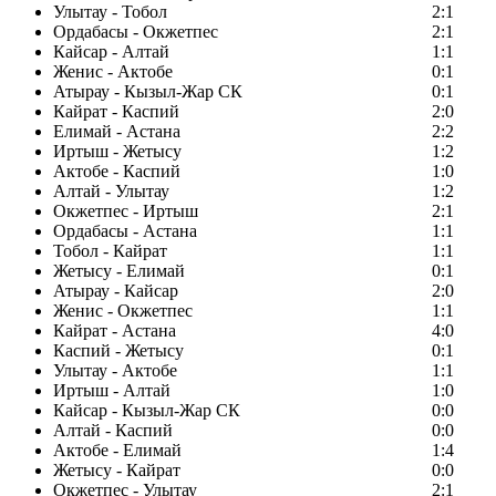
Улытау - Тобол
2:1
Ордабасы - Окжетпес
2:1
Кайсар - Алтай
1:1
Женис - Актобе
0:1
Атырау - Кызыл-Жар СК
0:1
Кайрат - Каспий
2:0
Елимай - Астана
2:2
Иртыш - Жетысу
1:2
Актобе - Каспий
1:0
Алтай - Улытау
1:2
Окжетпес - Иртыш
2:1
Ордабасы - Астана
1:1
Тобол - Кайрат
1:1
Жетысу - Елимай
0:1
Атырау - Кайсар
2:0
Женис - Окжетпес
1:1
Кайрат - Астана
4:0
Каспий - Жетысу
0:1
Улытау - Актобе
1:1
Иртыш - Алтай
1:0
Кайсар - Кызыл-Жар СК
0:0
Алтай - Каспий
0:0
Актобе - Елимай
1:4
Жетысу - Кайрат
0:0
Окжетпес - Улытау
2:1