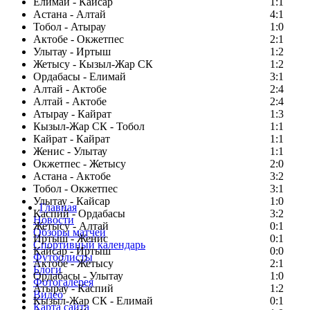
Елимай - Кайсар
1:1
Астана - Алтай
4:1
Тобол - Атырау
1:0
Актобе - Окжетпес
2:1
Улытау - Иртыш
1:2
Жетысу - Кызыл-Жар СК
1:2
Ордабасы - Елимай
3:1
Алтай - Актобе
2:4
Алтай - Актобе
2:4
Атырау - Кайрат
1:3
Кызыл-Жар СК - Тобол
1:1
Кайрат - Кайрат
1:1
Женис - Улытау
1:1
Окжетпес - Жетысу
2:0
Астана - Актобе
3:2
Тобол - Окжетпес
3:1
Улытау - Кайсар
1:0
Главная
Каспий - Ордабасы
3:2
Новости
Жетысу - Алтай
0:1
Обзоры матчей
Иртыш - Женис
0:1
Спортивный календарь
Кайсар - Иртыш
0:0
Футболисты
Актобе - Жетысу
2:1
Блоги
Ордабасы - Улытау
1:0
Фотогалерея
Атырау - Каспий
1:2
Видео
Кызыл-Жар СК - Елимай
0:1
Карта сайта