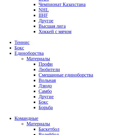
Чемпионат Казахстана
NHL
IIHF
Другое
Высшая лига
Хоккей с мячом
Теннис
Бокс
Единоборства
Материалы
Профи
Любители
Смешанные единоборства
Вольная
Дзюдо
Самбо
Другие
Бокс
Борьба
Командные
Материалы
Баскетбол
Волейбол