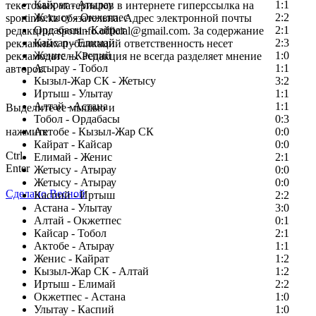
Кайрат - Атырау
1:1
текстовых материалов в интернете гиперссылка на
Жетысу - Окжетпес
2:2
sportinfo.kz обязательна. Адрес электронной почты
Ордабасы - Кайрат
2:1
редакции: sportinfo.official@gmail.com. За содержание
Кайсар - Елимай
2:3
рекламных публикаций ответственность несет
Женис - Каспий
1:0
рекламодатель. Редакция не всегда разделяет мнение
Атырау - Тобол
1:1
авторов.
Кызыл-Жар СК - Жетысу
3:2
Заметили ошибку в тексте?
Иртыш - Улытау
1:1
Алтай - Астана
1:1
Выделите ее мышью и
Тобол - Ордабасы
0:3
нажмите
Актобе - Кызыл-Жар СК
0:0
Кайрат - Кайсар
0:0
Ctrl
Елимай - Женис
2:1
Enter
Жетысу - Атырау
0:0
Жетысу - Атырау
0:0
Сделано Весной
Каспий - Иртыш
2:2
Астана - Улытау
3:0
Алтай - Окжетпес
0:1
Кайсар - Тобол
2:1
Актобе - Атырау
1:1
Женис - Кайрат
1:2
Кызыл-Жар СК - Алтай
1:2
Иртыш - Елимай
2:2
Окжетпес - Астана
1:0
Улытау - Каспий
1:0