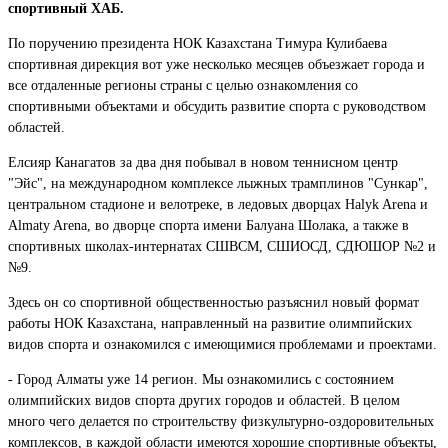
спортивный ХАБ.
По поручению президента НОК Казахстана Тимура Кулибаева
спортивная дирекция вот уже несколько месяцев объезжает города и
все отдаленные регионы страны с целью ознакомления со
спортивными объектами и обсудить развитие спорта с руководством
областей.
Елсияр Канагатов за два дня побывал в новом теннисном центр
"Эйс", на международном комплексе лыжных трамплинов "Сункар",
центральном стадионе и велотреке, в ледовых дворцах Halyk Arena и
Almaty Arena, во дворце спорта имени Балуана Шолака, а также в
спортивных школах-интернатах СШВСМ, СШИОСД, СДЮШОР №2 и
№9.
Здесь он со спортивной общественностью разъяснил новый формат
работы НОК Казахстана, направленный на развитие олимпийских
видов спорта и ознакомился с имеющимися проблемами и проектами.
- Город Алматы уже 14 регион. Мы ознакомились с состоянием
олимпийских видов спорта других городов и областей. В целом
много чего делается по строительству физкультурно-оздоровительных
комплексов, в каждой области имеются хорошие спортивные объекты,