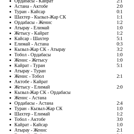
Ордабасы - Кайрат
2:1
Астана - Актобе
2:0
Туран - Кайсар
0:1
Шахтер - Кызыл-Жар СК
1:1
Ордабасы - Женис
1:2
Атырау - Елимай
1:0
Жетысу - Кайрат
1:2
Кайсар - Шахтер
5:1
Елимай - Астана
0:3
Кызыл-Жар СК - Атырау
3:2
Тобол - Ордабасы
1:0
Женис - Жетысу
1:0
Кайрат - Туран
5:1
Атырау - Туран
Женис - Тобол
2:1
Актобе - Кайрат
Жетысу - Елимай
2:0
Кызыл-Жар СК - Ордабасы
Женис - Астана
Ордабасы - Астана
2:4
Туран - Кызыл-Жар СК
1:0
Шахтер - Елимай
1:2
Тобол - Актобе
3:0
Кайрат - Кайсар
1:0
Атырау - Женис
2:1