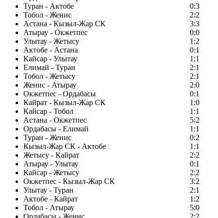
Туран - Актобе
0:3
Тобол - Женис
2:2
Астана - Кызыл-Жар СК
3:3
Атырау - Окжетпес
0:0
Улытау - Жетысу
1:2
Актобе - Астана
0:1
Кайсар - Улытау
1:1
Елимай - Туран
2:1
Тобол - Жетысу
2:1
Женис - Атырау
2:0
Окжетпес - Ордабасы
0:1
Кайрат - Кызыл-Жар СК
1:0
Кайсар - Тобол
1:1
Астана - Окжетпес
5:2
Ордабасы - Елимай
1:1
Туран - Женис
0:2
Кызыл-Жар СК - Актобе
1:1
Жетысу - Кайрат
2:2
Атырау - Улытау
0:1
Кайсар - Жетысу
2:2
Окжетпес - Кызыл-Жар СК
3:2
Улытау - Туран
2:1
Актобе - Кайрат
1:2
Тобол - Атырау
5:0
Ордабасы - Женис
2:2