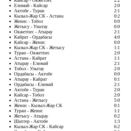
Кайсар - Окжетпес
2:2
Елимай - Кайсар
2:0
Актобе - Туран
2:1
Кызыл-Жар СК - Астана
0:2
Женис - Тобол
0:0
Жетысу - Улытау
0:0
Окжетпес - Атырау
2:1
Кайрат - Ордабасы
4:0
Кайсар - Женис
0:0
Кызыл-Жар СК - Жетысу
1:1
Туран - Окжетпес
2:0
Астана - Кайрат
1:1
Атырау - Елимай
2:1
Тобол - Улытау
2:0
Ордабасы - Актобе
0:0
Атырау - Кайрат
0:1
Ордабасы - Елимай
2:1
Актобе - Туран
2:0
Кайсар - Тобол
2:0
Астана - Жетысу
5:0
Женис - Кызыл-Жар СК
0:1
Туран - Женис
1:1
Жетысу - Атырау
0:2
Шахтер - Актобе
1:3
Кызыл-Жар СК - Кайсар
6:2