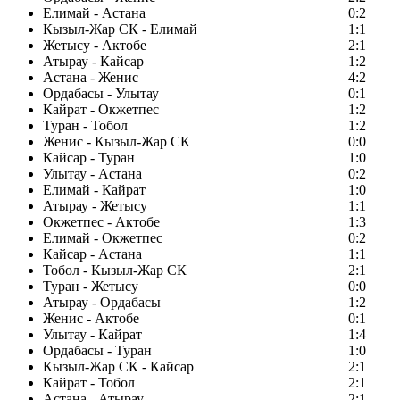
Елимай - Астана
0:2
Кызыл-Жар СК - Елимай
1:1
Жетысу - Актобе
2:1
Атырау - Кайсар
1:2
Астана - Женис
4:2
Ордабасы - Улытау
0:1
Кайрат - Окжетпес
1:2
Туран - Тобол
1:2
Женис - Кызыл-Жар СК
0:0
Кайсар - Туран
1:0
Улытау - Астана
0:2
Елимай - Кайрат
1:0
Атырау - Жетысу
1:1
Окжетпес - Актобе
1:3
Елимай - Окжетпес
0:2
Кайсар - Астана
1:1
Тобол - Кызыл-Жар СК
2:1
Туран - Жетысу
0:0
Атырау - Ордабасы
1:2
Женис - Актобе
0:1
Улытау - Кайрат
1:4
Ордабасы - Туран
1:0
Кызыл-Жар СК - Кайсар
2:1
Кайрат - Тобол
2:1
Астана - Атырау
2:1