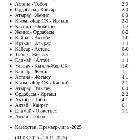
Астана - Тобол
2:0
Ордабасы - Кайсар
2:0
Атырау - Женис
0:0
Кызыл-Жар СК - Иртыш
2-2
Каспий - Окжетпес
1-3
Женис - Ордабасы
0-2
Кайрат - Актобе
1-0
Иртыш - Атырау
1-1
Кайсар - Астана
0-0
Тобол - Жетысу
2-2
Елимай - Алтай
1-1
Улытау - Кызыл-Жар СК
1-0
Кайсар - Женис
1:1
Астана - Жетысу
4:1
Кызыл-Жар СК - Каспий
2:1
Атырау - Улытау
0:0
Ордабасы - Иртыш
2:2
Актобе - Тобол
4:1
Алтай - Кайрат
0:1
Елимай - Окжетпес
1:1
Алтай - Тобол
Казахстан. Премьер-лига -2025
(01.03.2025 - 26.11.2025)