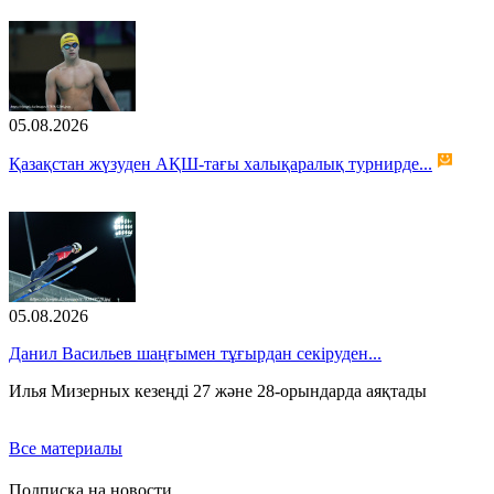
05.08.2026
Қазақстан жүзуден АҚШ-тағы халықаралық турнирде...
05.08.2026
Данил Васильев шаңғымен тұғырдан секіруден...
Илья Мизерных кезеңді 27 және 28-орындарда аяқтады
Все материалы
Подписка на новости