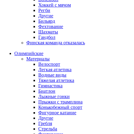
Хоккей с мячом
Регби
Другие
Бильярд
Фехтование
Шахматы
Гандбол
Финская команда отказалась
Олимпийские
Материалы
Велоспорт
Легкая атлетика
Водные виды
Тяжелая атлетика
Гимнастика
Биатлон
Лыжные гонки
Прыжки с трамплина
Конькобежный спорт
Фигурное катание
Другие
Гребля
Стрельба