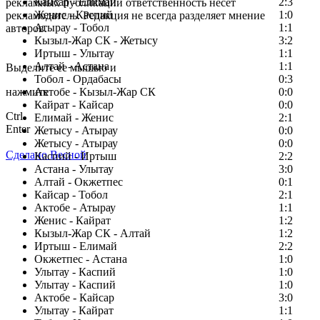
Кайсар - Елимай
2:3
рекламных публикаций ответственность несет
Женис - Каспий
1:0
рекламодатель. Редакция не всегда разделяет мнение
Атырау - Тобол
1:1
авторов.
Кызыл-Жар СК - Жетысу
3:2
Заметили ошибку в тексте?
Иртыш - Улытау
1:1
Алтай - Астана
1:1
Выделите ее мышью и
Тобол - Ордабасы
0:3
нажмите
Актобе - Кызыл-Жар СК
0:0
Кайрат - Кайсар
0:0
Ctrl
Елимай - Женис
2:1
Enter
Жетысу - Атырау
0:0
Жетысу - Атырау
0:0
Сделано Весной
Каспий - Иртыш
2:2
Астана - Улытау
3:0
Алтай - Окжетпес
0:1
Кайсар - Тобол
2:1
Актобе - Атырау
1:1
Женис - Кайрат
1:2
Кызыл-Жар СК - Алтай
1:2
Иртыш - Елимай
2:2
Окжетпес - Астана
1:0
Улытау - Каспий
1:0
Улытау - Каспий
1:0
Актобе - Кайсар
3:0
Улытау - Кайрат
1:1