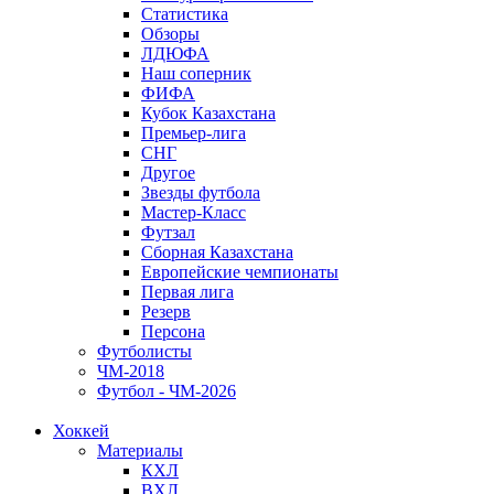
Статистика
Обзоры
ЛДЮФА
Наш соперник
ФИФА
Кубок Казахстана
Премьер-лига
СНГ
Другое
Звезды футбола
Мастер-Класс
Футзал
Сборная Казахстана
Европейские чемпионаты
Первая лига
Резерв
Персона
Футболисты
ЧМ-2018
Футбол - ЧМ-2026
Хоккей
Материалы
КХЛ
ВХЛ