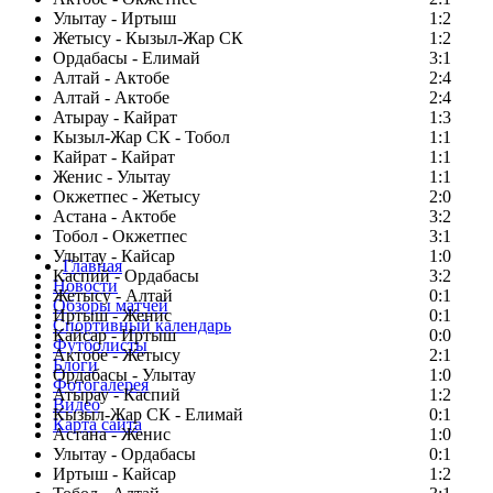
Улытау - Иртыш
1:2
Жетысу - Кызыл-Жар СК
1:2
Ордабасы - Елимай
3:1
Алтай - Актобе
2:4
Алтай - Актобе
2:4
Атырау - Кайрат
1:3
Кызыл-Жар СК - Тобол
1:1
Кайрат - Кайрат
1:1
Женис - Улытау
1:1
Окжетпес - Жетысу
2:0
Астана - Актобе
3:2
Тобол - Окжетпес
3:1
Улытау - Кайсар
1:0
Главная
Каспий - Ордабасы
3:2
Новости
Жетысу - Алтай
0:1
Обзоры матчей
Иртыш - Женис
0:1
Спортивный календарь
Кайсар - Иртыш
0:0
Футболисты
Актобе - Жетысу
2:1
Блоги
Ордабасы - Улытау
1:0
Фотогалерея
Атырау - Каспий
1:2
Видео
Кызыл-Жар СК - Елимай
0:1
Карта сайта
Астана - Женис
1:0
Улытау - Ордабасы
0:1
Иртыш - Кайсар
1:2