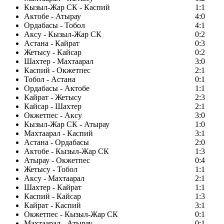
Кызыл-Жар СК - Каспий
1:1
Актобе - Атырау
4:0
Ордабасы - Тобол
4:1
Аксу - Кызыл-Жар СК
0:2
Астана - Кайрат
0:3
Жетысу - Кайсар
0:2
Шахтер - Махтаарал
3:0
Каспий - Окжетпес
2:1
Тобол - Астана
0:1
Ордабасы - Актобе
1:1
Кайрат - Жетысу
2:3
Кайсар - Шахтер
2:1
Окжетпес - Аксу
3:0
Кызыл-Жар СК - Атырау
1:0
Махтаарал - Каспий
3:1
Астана - Ордабасы
2:0
Актобе - Кызыл-Жар СК
1:3
Атырау - Окжетпес
0:4
Жетысу - Тобол
1:1
Аксу - Махтаарал
2:1
Шахтер - Кайрат
1:1
Каспий - Кайсар
1:3
Кайрат - Каспий
3:1
Окжетпес - Кызыл-Жар СК
0:1
Махтаарал - Атырау
0:1