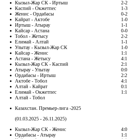
Кызыл-Жар СК - Иртыш
2-2
Каспий - Окжетпес
1-3
Женис - Ордабасы
0-2
Кайрат - Актобе
1-0
Иртыш - Атырау
1-1
Кайсар - Астана
0-0
Тобол - Жетысу
2-2
Елимай - Алтай
1-1
Улытау - Кызыл-Жар СК
1-0
Кайсар - Женис
1:1
Астана - Жетысу
4:1
Кызыл-Жар СК - Каспий
2:1
Атырау - Улытау
0:0
Ордабасы - Иртыш
2:2
Актобе - Тобол
4:1
Алтай - Кайрат
0:1
Елимай - Окжетпес
1:1
Алтай - Тобол
Казахстан. Премьер-лига -2025
(01.03.2025 - 26.11.2025)
Кызыл-Жар СК - Женис
4:0
Ордабасы - Атырау
1:1