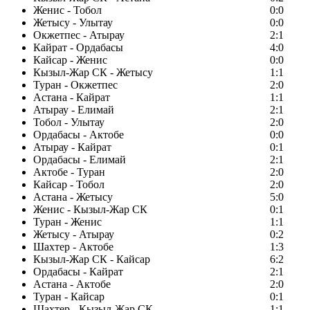
Женис - Тобол
0:0
Жетысу - Улытау
0:0
Окжетпес - Атырау
2:1
Кайрат - Ордабасы
4:0
Кайсар - Женис
0:0
Кызыл-Жар СК - Жетысу
1:1
Туран - Окжетпес
2:0
Астана - Кайрат
1:1
Атырау - Елимай
2:1
Тобол - Улытау
2:0
Ордабасы - Актобе
0:0
Атырау - Кайрат
0:1
Ордабасы - Елимай
2:1
Актобе - Туран
2:0
Кайсар - Тобол
2:0
Астана - Жетысу
5:0
Женис - Кызыл-Жар СК
0:1
Туран - Женис
1:1
Жетысу - Атырау
0:2
Шахтер - Актобе
1:3
Кызыл-Жар СК - Кайсар
6:2
Ордабасы - Кайрат
2:1
Астана - Актобе
2:0
Туран - Кайсар
0:1
Шахтер - Кызыл-Жар СК
1:1