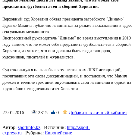
Здравко Мамича шесть лет назад заявил, что не может себе
представить футболиста-гея в сборной Хорватии.
Верховный суд Хорватии обязал президента загребского "Динамо"
Здравко Мамича публично извиниться за резкие высказывания в адрес
сексуальных меньшинств.
Экспрессивный руководитель "Динамо" во время выступления в 2010
году заявил, что не может себе представить футболиста-гея в сборной
Хорватии, а считает, что они должны быть среди танцоров,
художников, писателей и журналистов.
Суд откликнулся на жалобы сразу нескольких ЛГБТ-ассоциаций,
посчитавших эти слова дискриминацией, и постановил, что Мамич
должен в течение трех дней опубликовать свои извинения в одной из
крупнейших ежедневных газет Хорватии.
27.01.2016
2315
0
Добавить в личный кабинет
Автор:
sportinfo.kz
Источник:
http://.sport-
express.ru
Рубрика:
Европейские