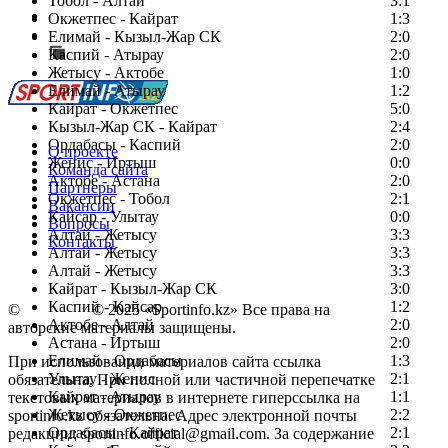
Тобол - Алтай
3:1
Есть идея?
Окжетпес - Кайрат
1:3
Сообщить о мероприятии
Елимай - Кызыл-Жар СК
2:0
Каспий - Атырау
Перейти на старый сайт
2:0
Жетысу - Актобе
1:0
Елимай - Атырау
1:2
Кайрат - Окжетпес
5:0
Кызыл-Жар СК - Кайрат
2:4
Ордабасы - Каспий
2:0
О проекте
Женис - Иртыш
0:0
Команда сайта
Актобе - Астана
2:0
Партнеры
Окжетпес - Тобол
2:1
Вакансии
Кайсар - Улытау
0:0
Вопросы
Алтай - Жетысу
3:3
Контакты
Алтай - Жетысу
3:3
Алтай - Жетысу
3:3
Кайрат - Кызыл-Жар СК
3:0
Каспий - Кайсар
1:2
©
Copyright
© 2025 «Sportinfo.kz» Все права на
Актобе - Алтай
2:0
авторские материалы защищены.
Астана - Иртыш
2:0
Елимай - Ордабасы
1:3
При использовании материалов сайта ссылка
Улытау - Женис
2:1
обязательна. При полной или частичной перепечатке
Кайрат - Атырау
1:1
текстовых материалов в интернете гиперссылка на
Жетысу - Окжетпес
2:2
sportinfo.kz обязательна. Адрес электронной почты
Ордабасы - Кайрат
2:1
редакции: sportinfo.official@gmail.com. За содержание