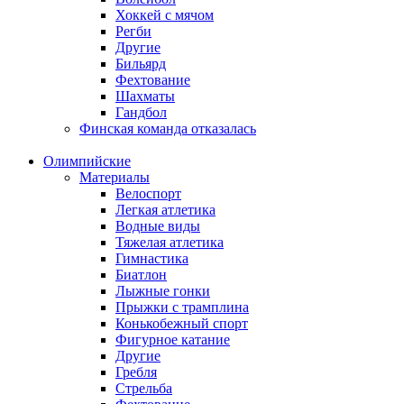
Хоккей с мячом
Регби
Другие
Бильярд
Фехтование
Шахматы
Гандбол
Финская команда отказалась
Олимпийские
Материалы
Велоспорт
Легкая атлетика
Водные виды
Тяжелая атлетика
Гимнастика
Биатлон
Лыжные гонки
Прыжки с трамплина
Конькобежный спорт
Фигурное катание
Другие
Гребля
Стрельба