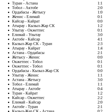
Туран - Астана
1:1
Тобол - Актобе
2:0
Ордабасы - Жетысу
1:0
Женис - Елимай
0:1
Кайсар - Кайрат
0:0
Атырау - Кызыл-Жар СК
1:2
Улытау - Окжетпес
0:1
Елимай - Улытау
3:0
Актобе - Кайсар
4:1
Кызыл-Жар СК - Туран
2:3
Атырау - Кайрат
1:4
Астана - Ордабасы
2:1
Жетысу - Женис
0:0
Окжетпес - Тобол
0:1
Окжетпес - Тобол
0:1
Ордабасы - Кызыл-Жар СК
0:0
Улытау - Женис
1:1
Астана - Жетысу
3:0
Тобол - Елимай
1:1
Атырау - Актобе
0:4
Туран - Кайрат
1:2
Кайсар - Окжетпес
2:2
Елимай - Кайсар
2:0
Актобе - Туран
2:1
Кызыл-Жар СК - Астана
0:2