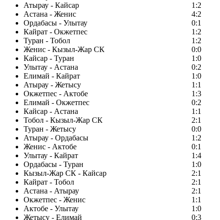
Атырау - Кайсар
1:2
Астана - Женис
4:2
Ордабасы - Улытау
0:1
Кайрат - Окжетпес
1:2
Туран - Тобол
1:2
Женис - Кызыл-Жар СК
0:0
Кайсар - Туран
1:0
Улытау - Астана
0:2
Елимай - Кайрат
1:0
Атырау - Жетысу
1:1
Окжетпес - Актобе
1:3
Елимай - Окжетпес
0:2
Кайсар - Астана
1:1
Тобол - Кызыл-Жар СК
2:1
Туран - Жетысу
0:0
Атырау - Ордабасы
1:2
Женис - Актобе
0:1
Улытау - Кайрат
1:4
Ордабасы - Туран
1:0
Кызыл-Жар СК - Кайсар
2:1
Кайрат - Тобол
2:1
Астана - Атырау
2:1
Окжетпес - Женис
1:1
Актобе - Улытау
1:0
Жетысу - Елимай
0:3