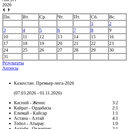
2026
Пн.
Вт.
Ср.
Чт.
Пт.
Сб.
Вс.
1
2
3
4
5
6
7
8
9
10
11
12
13
14
15
16
17
18
19
20
21
22
23
24
25
26
27
28
29
30
31
Результаты
Анонсы
Казахстан. Премьер-лига-2026
(07.03.2026 - 01.11.2026)
Каспий - Женис
3:2
Кайрат - Ордабасы
2:1
Елимай - Кайсар
1:1
Астана - Алтай
4:1
Тобол - Атырау
1:0
Актобе - Окжетпес
2:1