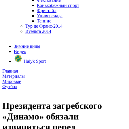
Фехтование
Конькобежный спорт
Фристайл
Универсиада
Теннис
Тур де Франс-2014
Вуэльта 2014
Зимние виды
Видео
Halyk Sport
Главная
Материалы
Мировые
Футбол
Президента загребского
«Динамо» обязали
извиниться перед