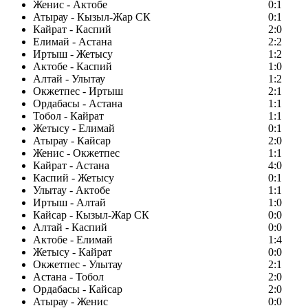
Женис - Актобе
0:1
Атырау - Кызыл-Жар СК
0:1
Кайрат - Каспий
2:0
Елимай - Астана
2:2
Иртыш - Жетысу
1:2
Актобе - Каспий
1:0
Алтай - Улытау
1:2
Окжетпес - Иртыш
2:1
Ордабасы - Астана
1:1
Тобол - Кайрат
1:1
Жетысу - Елимай
0:1
Атырау - Кайсар
2:0
Женис - Окжетпес
1:1
Кайрат - Астана
4:0
Каспий - Жетысу
0:1
Улытау - Актобе
1:1
Иртыш - Алтай
1:0
Кайсар - Кызыл-Жар СК
0:0
Алтай - Каспий
0:0
Актобе - Елимай
1:4
Жетысу - Кайрат
0:0
Окжетпес - Улытау
2:1
Астана - Тобол
2:0
Ордабасы - Кайсар
2:0
Атырау - Женис
0:0