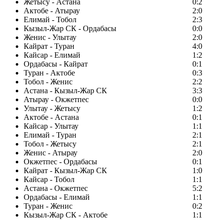
Жетысу - Астана
0:2
Актобе - Атырау
2:0
Елимай - Тобол
2:3
Кызыл-Жар СК - Ордабасы
0:0
Женис - Улытау
2:0
Кайрат - Туран
4:0
Кайсар - Елимай
1:2
Ордабасы - Кайрат
0:1
Туран - Актобе
0:3
Тобол - Женис
2:2
Астана - Кызыл-Жар СК
3:3
Атырау - Окжетпес
0:0
Улытау - Жетысу
1:2
Актобе - Астана
0:1
Кайсар - Улытау
1:1
Елимай - Туран
2:1
Тобол - Жетысу
2:1
Женис - Атырау
2:0
Окжетпес - Ордабасы
0:1
Кайрат - Кызыл-Жар СК
1:0
Кайсар - Тобол
1:1
Астана - Окжетпес
5:2
Ордабасы - Елимай
1:1
Туран - Женис
0:2
Кызыл-Жар СК - Актобе
1:1