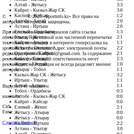
Алтай - Жетысу
3:3
Кайрат - Кызыл-Жар СК
3:0
Каспий - Кайсар
1:2
©
Copyright
© 2025 «Sportinfo.kz» Все права на
Актобе - Алтай
2:0
авторские материалы защищены.
Астана - Иртыш
2:0
Елимай - Ордабасы
1:3
При использовании материалов сайта ссылка
Улытау - Женис
2:1
обязательна. При полной или частичной перепечатке
Кайрат - Атырау
1:1
текстовых материалов в интернете гиперссылка на
Жетысу - Окжетпес
2:2
sportinfo.kz обязательна. Адрес электронной почты
Ордабасы - Кайрат
2:1
редакции: sportinfo.official@gmail.com. За содержание
Кайсар - Елимай
2:3
рекламных публикаций ответственность несет
Женис - Каспий
1:0
рекламодатель. Редакция не всегда разделяет мнение
Атырау - Тобол
1:1
авторов.
Кызыл-Жар СК - Жетысу
3:2
Заметили ошибку в тексте?
Иртыш - Улытау
1:1
Алтай - Астана
1:1
Выделите ее мышью и
Тобол - Ордабасы
0:3
нажмите
Актобе - Кызыл-Жар СК
0:0
Кайрат - Кайсар
0:0
Ctrl
Елимай - Женис
2:1
Enter
Жетысу - Атырау
0:0
Жетысу - Атырау
0:0
Сделано Весной
Каспий - Иртыш
2:2
Астана - Улытау
3:0
Алтай - Окжетпес
0:1