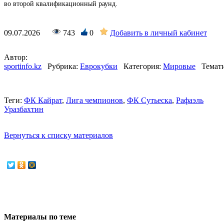
во второй квалификационный раунд.
09.07.2026
743
0
Добавить в личный кабинет
Автор:
sportinfo.kz
Рубрика:
Еврокубки
Категория:
Мировые
Темат
Теги:
ФК Кайрат
,
Лига чемпионов
,
ФК Сутьеска
,
Рафаэль
Уразбахтин
Вернуться к списку материалов
Материалы по теме