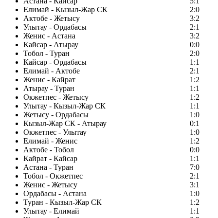
Астана - Кайсар
5:1
Елимай - Кызыл-Жар СК
2:0
Актобе - Жетысу
3:2
Улытау - Ордабасы
2:1
Женис - Астана
3:2
Кайсар - Атырау
0:0
Тобол - Туран
2:0
Кайсар - Ордабасы
1:1
Елимай - Актобе
2:1
Женис - Кайрат
1:2
Атырау - Туран
1:1
Окжетпес - Жетысу
1:2
Улытау - Кызыл-Жар СК
1:1
Жетысу - Ордабасы
1:0
Кызыл-Жар СК - Атырау
0:1
Окжетпес - Улытау
1:0
Елимай - Женис
1:2
Актобе - Тобол
0:0
Кайрат - Кайсар
1:1
Астана - Туран
7:0
Тобол - Окжетпес
2:1
Женис - Жетысу
3:1
Ордабасы - Астана
1:0
Туран - Кызыл-Жар СК
1:2
Улытау - Елимай
1:1