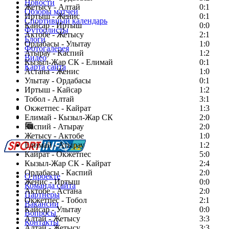
Новости
Жетысу - Алтай
0:1
Обзоры матчей
Иртыш - Женис
0:1
Спортивный календарь
Кайсар - Иртыш
0:0
Футболисты
Актобе - Жетысу
2:1
Блоги
Ордабасы - Улытау
1:0
Фотогалерея
Атырау - Каспий
1:2
Видео
Кызыл-Жар СК - Елимай
0:1
Карта сайта
Астана - Женис
1:0
Улытау - Ордабасы
0:1
Иртыш - Кайсар
1:2
Тобол - Алтай
3:1
Есть идея?
Окжетпес - Кайрат
1:3
Сообщить о мероприятии
Елимай - Кызыл-Жар СК
2:0
Каспий - Атырау
Перейти на старый сайт
2:0
Жетысу - Актобе
1:0
Елимай - Атырау
1:2
Кайрат - Окжетпес
5:0
Кызыл-Жар СК - Кайрат
2:4
Ордабасы - Каспий
2:0
О проекте
Женис - Иртыш
0:0
Команда сайта
Актобе - Астана
2:0
Партнеры
Окжетпес - Тобол
2:1
Вакансии
Кайсар - Улытау
0:0
Вопросы
Алтай - Жетысу
3:3
Контакты
Алтай - Жетысу
3:3