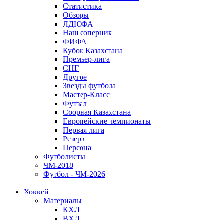
Статистика
Обзоры
ЛДЮФА
Наш соперник
ФИФА
Кубок Казахстана
Премьер-лига
СНГ
Другое
Звезды футбола
Мастер-Класс
Футзал
Сборная Казахстана
Европейские чемпионаты
Первая лига
Резерв
Персона
Футболисты
ЧМ-2018
Футбол - ЧМ-2026
Хоккей
Материалы
КХЛ
ВХЛ