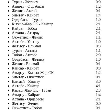
Туран - Жетысу
0:0
Атырау - Ордабасы
1:2
Женис - Актобе
0:1
Улытау - Кайрат
1:4
Ордабасы - Туран
1:0
Кызыл-Жар СК - Кайсар
2:1
Кайрат - Тобол
2:1
Астана - Атырау
2:1
Окжетпес - Женис
1:1
Актобе - Улытау
1:0
Жетысу - Елимай
0:3
Туран - Астана
1:1
Тобол - Актобе
2:0
Ордабасы - Жетысу
1:0
Женис - Елимай
0:1
Кайсар - Кайрат
0:0
Атырау - Кызыл-Жар СК
1:2
Улытау - Окжетпес
0:1
Елимай - Улытау
3:0
Актобе - Кайсар
4:1
Кызыл-Жар СК - Туран
2:3
Атырау - Кайрат
1:4
Астана - Ордабасы
2:1
Жетысу - Женис
0:0
Окжетпес - Тобол
0:1