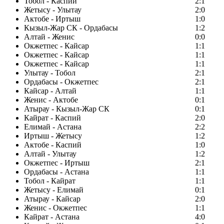
Тобол - Каспий
2:1
Жетысу - Улытау
2:0
Актобе - Иртыш
1:0
Кызыл-Жар СК - Ордабасы
1:2
Алтай - Женис
0:0
Окжетпес - Кайсар
1:1
Окжетпес - Кайсар
1:1
Окжетпес - Кайсар
1:1
Улытау - Тобол
2:1
Ордабасы - Окжетпес
2:1
Кайсар - Алтай
1:1
Женис - Актобе
0:1
Атырау - Кызыл-Жар СК
0:1
Кайрат - Каспий
2:0
Елимай - Астана
2:2
Иртыш - Жетысу
1:2
Актобе - Каспий
1:0
Алтай - Улытау
1:2
Окжетпес - Иртыш
2:1
Ордабасы - Астана
1:1
Тобол - Кайрат
1:1
Жетысу - Елимай
0:1
Атырау - Кайсар
2:0
Женис - Окжетпес
1:1
Кайрат - Астана
4:0