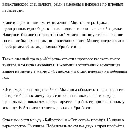
казахстанского специалиста, были заменены в перерыве по игровым
параметрам.
«Ещё в первом тайме хотел поменять. Много потерь, брака,
проигранных единоборств. Было видно, что они не в своей тарелке.
Наверное, больше психологический момент, потому что физическое
состояние было хорошим, они восстановились. Может, «перегорели» –
пообщаемся об этом», – заявил Уразбахтин.
Также главный тренер «Кайрата» отметил прогресс казахстанского
вингера
Исмаила Бекболата
. 18-летний воспитанник алматинцев
вышел на замену в матче с «Сутьеской» и отдал передачу на победный
гол.
«Исма хорошо выглядит сейчас. Мы с ним общались, нацеливали его
на то, чтобы ни в коему случае не останавливался. Он молодец,
правильные выводы делает, тренируется и работает, приносит пользу
команде. Всё зависит от него», – сказал Уразбахтин.
Ответный матч между «Кайратом» и «Сутьеской» пройдёт 15 июля в
черногорском Никшиче. Победитель по сумме двух встреч пробьётся