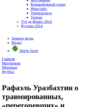
Фехтование
Конькобежный спорт
Фристайл
Универсиада
Теннис
Тур де Франс-2014
Вуэльта 2014
Зимние виды
Видео
Halyk Sport
Главная
Материалы
Мировые
Футбол
Рафаэль Уразбахтин о
травмированных,
«перегоревших» и