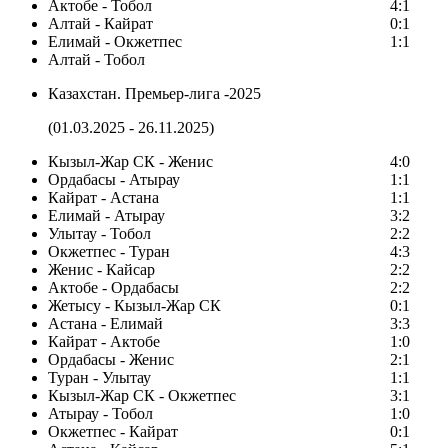
Актобе - Тобол
4:1
Алтай - Кайрат
0:1
Елимай - Окжетпес
1:1
Алтай - Тобол
Казахстан. Премьер-лига -2025
(01.03.2025 - 26.11.2025)
Кызыл-Жар СК - Женис
4:0
Ордабасы - Атырау
1:1
Кайрат - Астана
1:1
Елимай - Атырау
3:2
Улытау - Тобол
2:2
Окжетпес - Туран
4:3
Женис - Кайсар
2:2
Актобе - Ордабасы
2:2
Жетысу - Кызыл-Жар СК
0:1
Астана - Елимай
3:3
Кайрат - Актобе
1:0
Ордабасы - Женис
2:1
Туран - Улытау
1:1
Кызыл-Жар СК - Окжетпес
3:1
Атырау - Тобол
1:0
Окжетпес - Кайрат
0:1