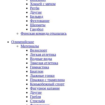
Хоккей с мячом
Регби
Другие
Бильярд
Фехтование
Шахматы
Гандбол
Финская команда отказалась
Олимпийские
Материалы
Велоспорт
Легкая атлетика
Водные виды
Тяжелая атлетика
Гимнастика
Биатлон
Лыжные гонки
Прыжки с трамплина
Конькобежный спорт
Фигурное катание
Другие
Гребля
Стрельба