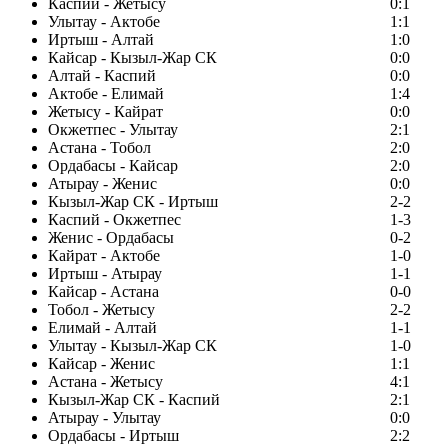
Каспий - Жетысу
0:1
Улытау - Актобе
1:1
Иртыш - Алтай
1:0
Кайсар - Кызыл-Жар СК
0:0
Алтай - Каспий
0:0
Актобе - Елимай
1:4
Жетысу - Кайрат
0:0
Окжетпес - Улытау
2:1
Астана - Тобол
2:0
Ордабасы - Кайсар
2:0
Атырау - Женис
0:0
Кызыл-Жар СК - Иртыш
2-2
Каспий - Окжетпес
1-3
Женис - Ордабасы
0-2
Кайрат - Актобе
1-0
Иртыш - Атырау
1-1
Кайсар - Астана
0-0
Тобол - Жетысу
2-2
Елимай - Алтай
1-1
Улытау - Кызыл-Жар СК
1-0
Кайсар - Женис
1:1
Астана - Жетысу
4:1
Кызыл-Жар СК - Каспий
2:1
Атырау - Улытау
0:0
Ордабасы - Иртыш
2:2