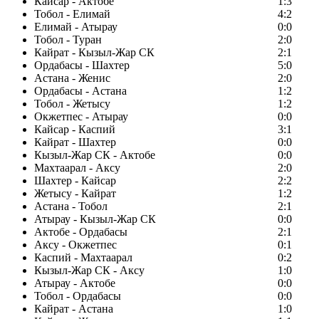
Кайсар - Актобе
1:3
Тобол - Елимай
4:2
Елимай - Атырау
0:0
Тобол - Туран
2:0
Кайрат - Кызыл-Жар СК
2:1
Ордабасы - Шахтер
5:0
Астана - Женис
2:0
Ордабасы - Астана
1:2
Тобол - Жетысу
1:2
Окжетпес - Атырау
0:0
Кайсар - Каспий
3:1
Кайрат - Шахтер
0:0
Кызыл-Жар СК - Актобе
0:0
Махтаарал - Аксу
2:0
Шахтер - Кайсар
2:2
Жетысу - Кайрат
1:2
Астана - Тобол
2:1
Атырау - Кызыл-Жар СК
0:0
Актобе - Ордабасы
2:1
Аксу - Окжетпес
0:1
Каспий - Махтаарал
0:2
Кызыл-Жар СК - Аксу
1:0
Атырау - Актобе
0:0
Тобол - Ордабасы
0:0
Кайрат - Астана
1:0