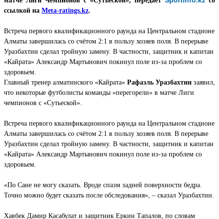
матче Лиги Чемпионов с «Сутьеской», передает
со
ссылкой на
Meta-ratings.kz
.
Встреча первого квалификационного раунда на Центральном стадионе
Алматы завершилась со счётом 2:1 в пользу хозяев поля. В перерыве
Уразбахтин сделал тройную замену. В частности, защитник и капитан
«Кайрата» Александр Мартынович покинул поле из-за проблем со
здоровьем.
Главный тренер алматинского «Кайрата»
Рафаэль Уразбахтин
заявил,
что некоторые футболисты команды «перегорели» в матче Лиги
чемпионов с «Сутьеской».
Встреча первого квалификационного раунда на Центральном стадионе
Алматы завершилась со счётом 2:1 в пользу хозяев поля. В перерыве
Уразбахтин сделал тройную замену. В частности, защитник и капитан
«Кайрата» Александр Мартынович покинул поле из-за проблем со
здоровьем.
«По Сане не могу сказать. Вроде спазм задней поверхности бедра.
Точно можно будет сказать после обследования», – сказал Уразбахтин.
Хавбек Дамир Касабулат и защитник Еркин Тапалов, по словам