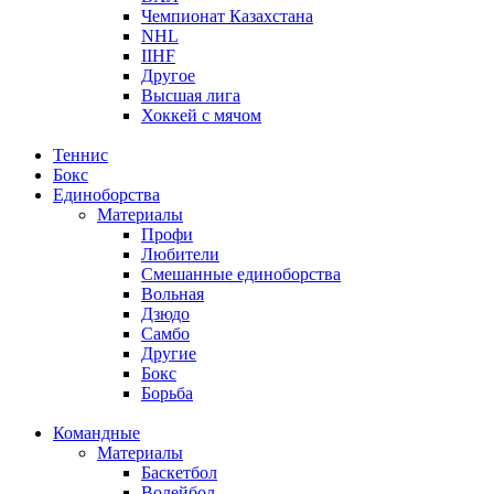
Чемпионат Казахстана
NHL
IIHF
Другое
Высшая лига
Хоккей с мячом
Теннис
Бокс
Единоборства
Материалы
Профи
Любители
Смешанные единоборства
Вольная
Дзюдо
Самбо
Другие
Бокс
Борьба
Командные
Материалы
Баскетбол
Волейбол