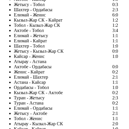
Жетысу - Тобол
0:3
Шахтер - Ордабасы
2:3
Елимай - Женис
6:0
Кызыл-Жар СК - Кайрат
1:2
Тобол - Кызыл-Жар СК
1:2
Актобе - Тобол
3:4
Елимай - Жетысу
1:1
Елимай - Кайрат
1:1
Шахтер - Тобол
1:0
Жетысу - Кызыл-Жар СК
0:0
Кайсар - Женис
1:0
Атырау - Астана
Актобе - Ордабасы
0:0
Женис - Кайрат
0:2
Елимай - Шахтер
2:1
Астана - Кайсар
1:1
Ордабасы - Тобол
1:0
Кызыл-Жар СК - Актобе
0:2
Туран - Жетысу
2:3
Туран - Астана
0:2
Елимай - Ордабасы
1:1
Жетысу - Актобе
2:1
Тобол - Женис
1:1
Атырау - Кызыл-Жар СК
2:0
Кайсар - Кайрат
1:0