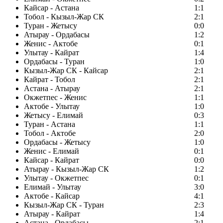
Кайсар - Астана
1:1
Тобол - Кызыл-Жар СК
2:1
Туран - Жетысу
0:0
Атырау - Ордабасы
1:2
Женис - Актобе
0:1
Улытау - Кайрат
1:4
Ордабасы - Туран
1:0
Кызыл-Жар СК - Кайсар
2:1
Кайрат - Тобол
2:1
Астана - Атырау
2:1
Окжетпес - Женис
1:1
Актобе - Улытау
1:0
Жетысу - Елимай
0:3
Туран - Астана
1:1
Тобол - Актобе
2:0
Ордабасы - Жетысу
1:0
Женис - Елимай
0:1
Кайсар - Кайрат
0:0
Атырау - Кызыл-Жар СК
1:2
Улытау - Окжетпес
0:1
Елимай - Улытау
3:0
Актобе - Кайсар
4:1
Кызыл-Жар СК - Туран
2:3
Атырау - Кайрат
1:4
Астана - Ордабасы
2:1