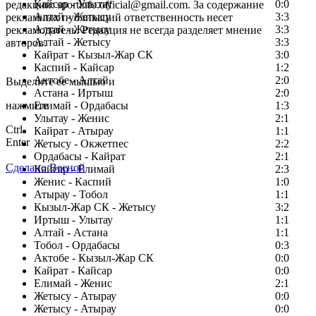
Кайсар - Улытау
0:0
редакции: sportinfo.official@gmail.com. За содержание
Алтай - Жетысу
3:3
рекламных публикаций ответственность несет
Алтай - Жетысу
3:3
рекламодатель. Редакция не всегда разделяет мнение
Алтай - Жетысу
3:3
авторов.
Кайрат - Кызыл-Жар СК
3:0
Заметили ошибку в тексте?
Каспий - Кайсар
1:2
Актобе - Алтай
2:0
Выделите ее мышью и
Астана - Иртыш
2:0
нажмите
Елимай - Ордабасы
1:3
Улытау - Женис
2:1
Ctrl
Кайрат - Атырау
1:1
Enter
Жетысу - Окжетпес
2:2
Ордабасы - Кайрат
2:1
Сделано Весной
Кайсар - Елимай
2:3
Женис - Каспий
1:0
Атырау - Тобол
1:1
Кызыл-Жар СК - Жетысу
3:2
Иртыш - Улытау
1:1
Алтай - Астана
1:1
Тобол - Ордабасы
0:3
Актобе - Кызыл-Жар СК
0:0
Кайрат - Кайсар
0:0
Елимай - Женис
2:1
Жетысу - Атырау
0:0
Жетысу - Атырау
0:0