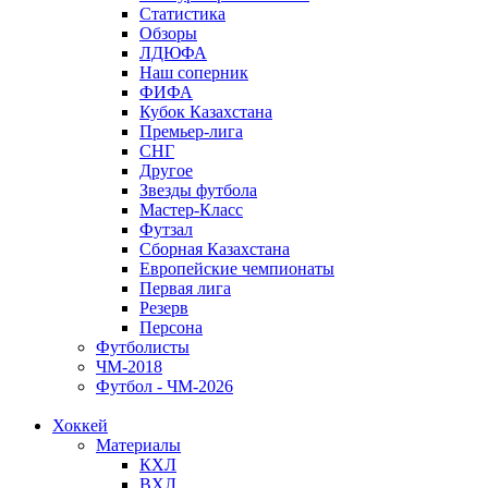
Статистика
Обзоры
ЛДЮФА
Наш соперник
ФИФА
Кубок Казахстана
Премьер-лига
СНГ
Другое
Звезды футбола
Мастер-Класс
Футзал
Сборная Казахстана
Европейские чемпионаты
Первая лига
Резерв
Персона
Футболисты
ЧМ-2018
Футбол - ЧМ-2026
Хоккей
Материалы
КХЛ
ВХЛ