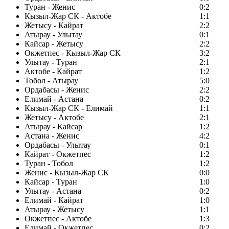
Туран - Женис
0:2
Кызыл-Жар СК - Актобе
1:1
Жетысу - Кайрат
2:2
Атырау - Улытау
0:1
Кайсар - Жетысу
2:2
Окжетпес - Кызыл-Жар СК
3:2
Улытау - Туран
2:1
Актобе - Кайрат
1:2
Тобол - Атырау
5:0
Ордабасы - Женис
2:2
Елимай - Астана
0:2
Кызыл-Жар СК - Елимай
1:1
Жетысу - Актобе
2:1
Атырау - Кайсар
1:2
Астана - Женис
4:2
Ордабасы - Улытау
0:1
Кайрат - Окжетпес
1:2
Туран - Тобол
1:2
Женис - Кызыл-Жар СК
0:0
Кайсар - Туран
1:0
Улытау - Астана
0:2
Елимай - Кайрат
1:0
Атырау - Жетысу
1:1
Окжетпес - Актобе
1:3
Елимай - Окжетпес
0:2