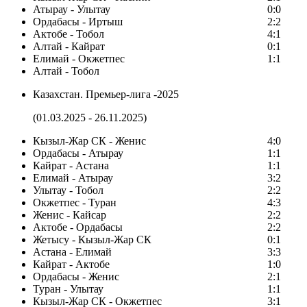
Атырау - Улытау
0:0
Ордабасы - Иртыш
2:2
Актобе - Тобол
4:1
Алтай - Кайрат
0:1
Елимай - Окжетпес
1:1
Алтай - Тобол
Казахстан. Премьер-лига -2025
(01.03.2025 - 26.11.2025)
Кызыл-Жар СК - Женис
4:0
Ордабасы - Атырау
1:1
Кайрат - Астана
1:1
Елимай - Атырау
3:2
Улытау - Тобол
2:2
Окжетпес - Туран
4:3
Женис - Кайсар
2:2
Актобе - Ордабасы
2:2
Жетысу - Кызыл-Жар СК
0:1
Астана - Елимай
3:3
Кайрат - Актобе
1:0
Ордабасы - Женис
2:1
Туран - Улытау
1:1
Кызыл-Жар СК - Окжетпес
3:1