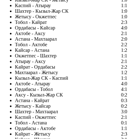
Каспий - Атырау
1:1
Шахтер - Кызыл-Жар СК
1:0
Жетысу - Окжетпес
1:0
Тобол - Кайрат
2:3
Ордабасы - Кайсар
4:0
Актобе - Аксу
2:1
Астана - Махтаарал
2:0
Тобол - Актобе
2:2
Кайсар - Астана
1:2
Окжетпес - Шахтер
1:1
Атырау - Аксу
2:1
Кайрат - Ордабасы
2:2
Махтаарал - Жетысу
1:2
Кызыл-Жар СК - Каспий
1:1
Актобе - Атырау
4:0
Ордабасы - Тобол
4:1
Аксу - Кызыл-Жар СК
0:2
Астана - Кайрат
0:3
Жетысу - Кайсар
0:2
Шахтер - Махтаарал
3:0
Каспий - Окжетпес
2:1
Тобол - Астана
0:1
Ордабасы - Актобе
1:1
Кайрат - Жетысу
2:3