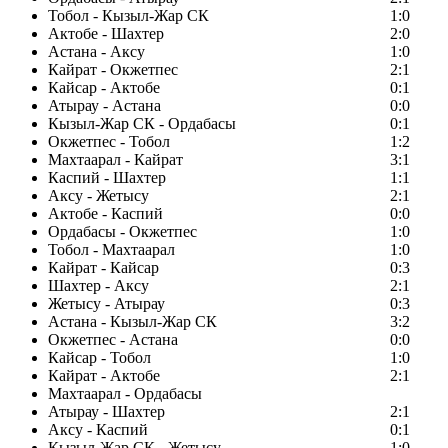
Тобол - Кызыл-Жар СК
1:0
Актобе - Шахтер
2:0
Астана - Аксу
1:0
Кайрат - Окжетпес
2:1
Кайсар - Актобе
0:1
Атырау - Астана
0:0
Кызыл-Жар СК - Ордабасы
0:1
Окжетпес - Тобол
1:2
Махтаарал - Кайрат
3:1
Каспий - Шахтер
1:1
Аксу - Жетысу
2:1
Актобе - Каспий
0:0
Ордабасы - Окжетпес
1:0
Тобол - Махтаарал
1:0
Кайрат - Кайсар
0:3
Шахтер - Аксу
2:1
Жетысу - Атырау
0:3
Астана - Кызыл-Жар СК
3:2
Окжетпес - Астана
0:0
Кайсар - Тобол
1:0
Кайрат - Актобе
2:1
Махтаарал - Ордабасы
Атырау - Шахтер
2:1
Аксу - Каспий
0:1
Кызыл-Жар СК - Жетысу
1:0