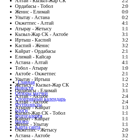
Алтай - Кызыл-Жар СК
2:2
Ордабасы - Тобол
2:0
Женис - Елимай
0:0
Улытау - Астана
0:2
Окжетпес - Алтай
4:1
Атырау - Жетысу
1:1
Кызыл-Жар СК - Актобе
3:1
Иртыш - Каспий
3:2
Каспий - Женис
3:2
Кайрат - Ордабасы
2:1
Елимай - Кайсар
1:1
Астана - Алтай
4:1
Тобол - Атырау
1:0
Актобе - Окжетпес
2:1
Улытау - Иртыш
1:2
Главная
Жетысу - Кызыл-Жар СК
1:2
Новости
Ордабасы - Елимай
3:1
Обзоры матчей
Алтай - Актобе
2:4
Спортивный календарь
Алтай - Актобе
2:4
Футболисты
Атырау - Кайрат
1:3
Блоги
Кызыл-Жар СК - Тобол
1:1
Фотогалерея
Кайрат - Кайрат
1:1
Видео
Женис - Улытау
1:1
Карта сайта
Окжетпес - Жетысу
2:0
Астана - Актобе
3:2