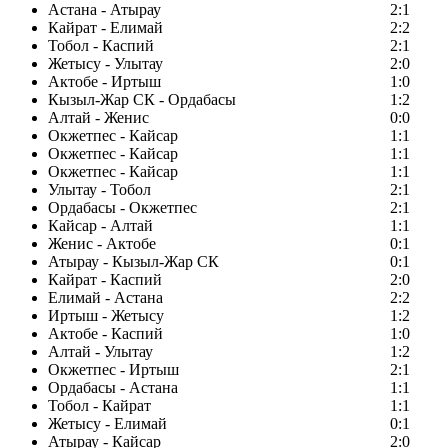
Астана - Атырау
2:1
Кайрат - Елимай
2:2
Тобол - Каспий
2:1
Жетысу - Улытау
2:0
Актобе - Иртыш
1:0
Кызыл-Жар СК - Ордабасы
1:2
Алтай - Женис
0:0
Окжетпес - Кайсар
1:1
Окжетпес - Кайсар
1:1
Окжетпес - Кайсар
1:1
Улытау - Тобол
2:1
Ордабасы - Окжетпес
2:1
Кайсар - Алтай
1:1
Женис - Актобе
0:1
Атырау - Кызыл-Жар СК
0:1
Кайрат - Каспий
2:0
Елимай - Астана
2:2
Иртыш - Жетысу
1:2
Актобе - Каспий
1:0
Алтай - Улытау
1:2
Окжетпес - Иртыш
2:1
Ордабасы - Астана
1:1
Тобол - Кайрат
1:1
Жетысу - Елимай
0:1
Атырау - Кайсар
2:0