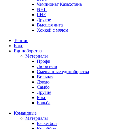
Чемпионат Казахстана
NHL
IIHF
Другое
Высшая лига
Хоккей с мячом
Теннис
Бокс
Единоборства
Материалы
Профи
Любители
Смешанные единоборства
Вольная
Дзюдо
Самбо
Другие
Бокс
Борьба
Командные
Материалы
Баскетбол
Волейбол