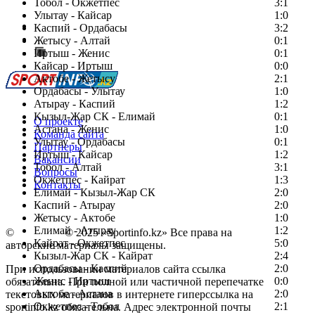
Тобол - Окжетпес
3:1
Улытау - Кайсар
1:0
Есть идея?
Каспий - Ордабасы
3:2
Сообщить о мероприятии
Жетысу - Алтай
0:1
Иртыш - Женис
Перейти на старый сайт
0:1
Кайсар - Иртыш
0:0
Актобе - Жетысу
2:1
Ордабасы - Улытау
1:0
Атырау - Каспий
1:2
Кызыл-Жар СК - Елимай
0:1
О проекте
Астана - Женис
1:0
Команда сайта
Улытау - Ордабасы
0:1
Партнеры
Иртыш - Кайсар
1:2
Вакансии
Тобол - Алтай
3:1
Вопросы
Окжетпес - Кайрат
1:3
Контакты
Елимай - Кызыл-Жар СК
2:0
Каспий - Атырау
2:0
Жетысу - Актобе
1:0
Елимай - Атырау
1:2
©
Copyright
© 2025 «Sportinfo.kz» Все права на
Кайрат - Окжетпес
5:0
авторские материалы защищены.
Кызыл-Жар СК - Кайрат
2:4
Ордабасы - Каспий
2:0
При использовании материалов сайта ссылка
Женис - Иртыш
0:0
обязательна. При полной или частичной перепечатке
Актобе - Астана
2:0
текстовых материалов в интернете гиперссылка на
Окжетпес - Тобол
2:1
sportinfo.kz обязательна. Адрес электронной почты