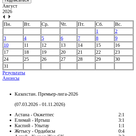
Подписаться
Август
2026
Пн.
Вт.
Ср.
Чт.
Пт.
Сб.
Вс.
1
2
3
4
5
6
7
8
9
10
11
12
13
14
15
16
17
18
19
20
21
22
23
24
25
26
27
28
29
30
31
Результаты
Анонсы
Казахстан. Премьер-лига-2026
(07.03.2026 - 01.11.2026)
Астана - Окжетпес
2:1
Елимай - Иртыш
3:1
Каспий - Улытау
1:1
Жетысу - Ордабасы
0:4