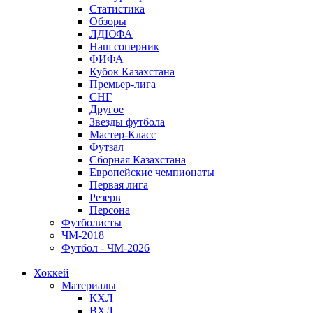
Статистика
Обзоры
ЛДЮФА
Наш соперник
ФИФА
Кубок Казахстана
Премьер-лига
СНГ
Другое
Звезды футбола
Мастер-Класс
Футзал
Сборная Казахстана
Европейские чемпионаты
Первая лига
Резерв
Персона
Футболисты
ЧМ-2018
Футбол - ЧМ-2026
Хоккей
Материалы
КХЛ
ВХЛ