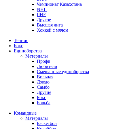
Чемпионат Казахстана
NHL
IIHF
Другое
Высшая лига
Хоккей с мячом
Теннис
Бокс
Единоборства
Материалы
Профи
Любители
Смешанные единоборства
Вольная
Дзюдо
Самбо
Другие
Бокс
Борьба
Командные
Материалы
Баскетбол
Волейбол