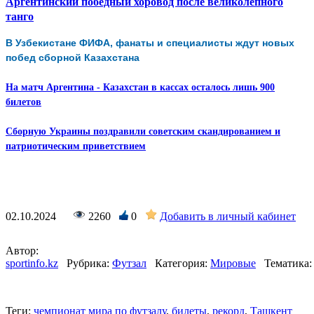
Аргентинский победный хоровод после великолепного
танго
В Узбекистане ФИФА, фанаты и специалисты ждут новых
побед сборной Казахстана
На матч Аргентина - Казахстан в кассах осталось лишь 900
билетов
Сборную Украины поздравили советским скандированием и
патриотическим приветствием
02.10.2024
2260
0
Добавить в личный кабинет
Автор:
sportinfo.kz
Рубрика:
Футзал
Категория:
Мировые
Тематика:
Теги:
чемпионат мира по футзалу
,
билеты
,
рекорд
,
Ташкент