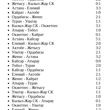
Жетысу - Кызыл-Жар СК
0:1
Астана - Елимай
3:3
Кайрат - Актобе
1:0
Ордабасы - Женис
2:1
Туран - Улытау
1:1
Кызыл-Жар СК - Окжетпес
3:1
Атырау - Тобол
1:0
Окжетпес - Кайрат
0:1
Астана - Кайсар
5:1
Елимай - Кызыл-Жар СК
2:0
Актобе - Жетысу
3:2
Улытау - Ордабасы
2:1
Женис - Астана
3:2
Кайсар - Атырау
0:0
Тобол - Туран
2:0
Кайсар - Ордабасы
1:1
Елимай - Актобе
2:1
Женис - Кайрат
1:2
Атырау - Туран
1:1
Окжетпес - Жетысу
1:2
Улытау - Кызыл-Жар СК
1:1
Жетысу - Ордабасы
1:0
Кызыл-Жар СК - Атырау
0:1
Окжетпес - Улытау
1:0
Елимай - Женис
1:2