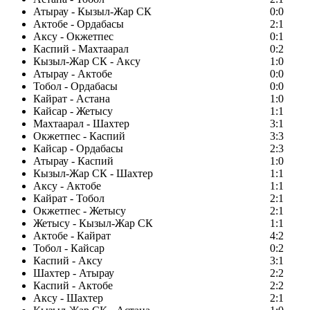
Атырау - Кызыл-Жар СК
0:0
Актобе - Ордабасы
2:1
Аксу - Окжетпес
0:1
Каспий - Махтаарал
0:2
Кызыл-Жар СК - Аксу
1:0
Атырау - Актобе
0:0
Тобол - Ордабасы
0:0
Кайрат - Астана
1:0
Кайсар - Жетысу
1:1
Махтаарал - Шахтер
3:1
Окжетпес - Каспий
3:3
Кайсар - Ордабасы
2:3
Атырау - Каспий
1:0
Кызыл-Жар СК - Шахтер
1:1
Аксу - Актобе
1:1
Кайрат - Тобол
2:1
Окжетпес - Жетысу
2:1
Жетысу - Кызыл-Жар СК
1:1
Актобе - Кайрат
4:2
Тобол - Кайсар
0:2
Каспий - Аксу
3:1
Шахтер - Атырау
2:2
Каспий - Актобе
2:2
Аксу - Шахтер
2:1