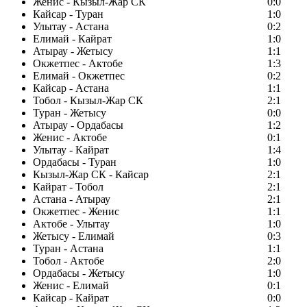
Женис - Кызыл-Жар СК
0:0
Кайсар - Туран
1:0
Улытау - Астана
0:2
Елимай - Кайрат
1:0
Атырау - Жетысу
1:1
Окжетпес - Актобе
1:3
Елимай - Окжетпес
0:2
Кайсар - Астана
1:1
Тобол - Кызыл-Жар СК
2:1
Туран - Жетысу
0:0
Атырау - Ордабасы
1:2
Женис - Актобе
0:1
Улытау - Кайрат
1:4
Ордабасы - Туран
1:0
Кызыл-Жар СК - Кайсар
2:1
Кайрат - Тобол
2:1
Астана - Атырау
2:1
Окжетпес - Женис
1:1
Актобе - Улытау
1:0
Жетысу - Елимай
0:3
Туран - Астана
1:1
Тобол - Актобе
2:0
Ордабасы - Жетысу
1:0
Женис - Елимай
0:1
Кайсар - Кайрат
0:0