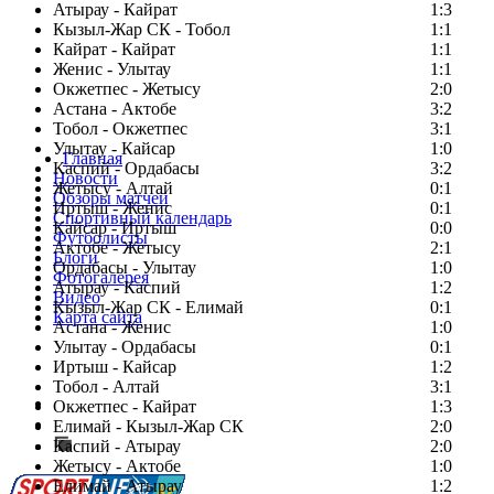
Атырау - Кайрат
1:3
Кызыл-Жар СК - Тобол
1:1
Кайрат - Кайрат
1:1
Женис - Улытау
1:1
Окжетпес - Жетысу
2:0
Астана - Актобе
3:2
Тобол - Окжетпес
3:1
Улытау - Кайсар
1:0
Главная
Каспий - Ордабасы
3:2
Новости
Жетысу - Алтай
0:1
Обзоры матчей
Иртыш - Женис
0:1
Спортивный календарь
Кайсар - Иртыш
0:0
Футболисты
Актобе - Жетысу
2:1
Блоги
Ордабасы - Улытау
1:0
Фотогалерея
Атырау - Каспий
1:2
Видео
Кызыл-Жар СК - Елимай
0:1
Карта сайта
Астана - Женис
1:0
Улытау - Ордабасы
0:1
Иртыш - Кайсар
1:2
Тобол - Алтай
3:1
Есть идея?
Окжетпес - Кайрат
1:3
Сообщить о мероприятии
Елимай - Кызыл-Жар СК
2:0
Каспий - Атырау
Перейти на старый сайт
2:0
Жетысу - Актобе
1:0
Елимай - Атырау
1:2