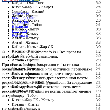
Кайрат - Окжетпес
5:0
Кызыл-Жар СК - Кайрат
2:4
Ордабасы - Каспий
2:0
О проекте
Женис - Иртыш
0:0
Команда сайта
Актобе - Астана
2:0
Партнеры
Окжетпес - Тобол
2:1
Вакансии
Кайсар - Улытау
0:0
Вопросы
Алтай - Жетысу
3:3
Контакты
Алтай - Жетысу
3:3
Алтай - Жетысу
3:3
Кайрат - Кызыл-Жар СК
3:0
Каспий - Кайсар
1:2
©
Copyright
© 2025 «Sportinfo.kz» Все права на
Актобе - Алтай
2:0
авторские материалы защищены.
Астана - Иртыш
2:0
Елимай - Ордабасы
1:3
При использовании материалов сайта ссылка
Улытау - Женис
2:1
обязательна. При полной или частичной перепечатке
Кайрат - Атырау
1:1
текстовых материалов в интернете гиперссылка на
Жетысу - Окжетпес
2:2
sportinfo.kz обязательна. Адрес электронной почты
Ордабасы - Кайрат
2:1
редакции: sportinfo.official@gmail.com. За содержание
Кайсар - Елимай
2:3
рекламных публикаций ответственность несет
Женис - Каспий
1:0
рекламодатель. Редакция не всегда разделяет мнение
Атырау - Тобол
1:1
авторов.
Кызыл-Жар СК - Жетысу
3:2
Заметили ошибку в тексте?
Иртыш - Улытау
1:1
Алтай - Астана
1:1
Выделите ее мышью и