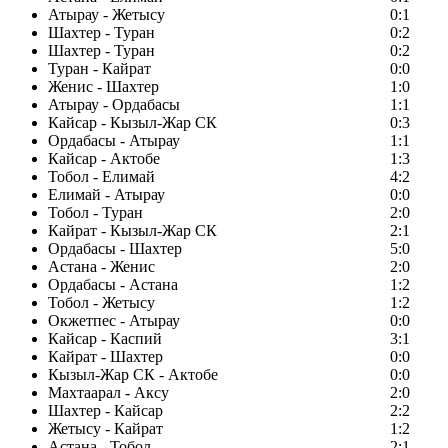
Атырау - Жетысу
0:1
Шахтер - Туран
0:2
Шахтер - Туран
0:2
Туран - Кайрат
0:0
Женис - Шахтер
1:0
Атырау - Ордабасы
1:1
Кайсар - Кызыл-Жар СК
0:3
Ордабасы - Атырау
1:1
Кайсар - Актобе
1:3
Тобол - Елимай
4:2
Елимай - Атырау
0:0
Тобол - Туран
2:0
Кайрат - Кызыл-Жар СК
2:1
Ордабасы - Шахтер
5:0
Астана - Женис
2:0
Ордабасы - Астана
1:2
Тобол - Жетысу
1:2
Окжетпес - Атырау
0:0
Кайсар - Каспий
3:1
Кайрат - Шахтер
0:0
Кызыл-Жар СК - Актобе
0:0
Махтаарал - Аксу
2:0
Шахтер - Кайсар
2:2
Жетысу - Кайрат
1:2
Астана - Тобол
2:1