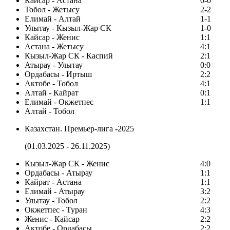
Кайсар - Астана
0-0
Тобол - Жетысу
2-2
Елимай - Алтай
1-1
Улытау - Кызыл-Жар СК
1-0
Кайсар - Женис
1:1
Астана - Жетысу
4:1
Кызыл-Жар СК - Каспий
2:1
Атырау - Улытау
0:0
Ордабасы - Иртыш
2:2
Актобе - Тобол
4:1
Алтай - Кайрат
0:1
Елимай - Окжетпес
1:1
Алтай - Тобол
Казахстан. Премьер-лига -2025
(01.03.2025 - 26.11.2025)
Кызыл-Жар СК - Женис
4:0
Ордабасы - Атырау
1:1
Кайрат - Астана
1:1
Елимай - Атырау
3:2
Улытау - Тобол
2:2
Окжетпес - Туран
4:3
Женис - Кайсар
2:2
Актобе - Ордабасы
2:2