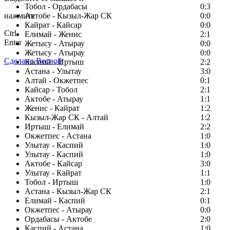
Тобол - Ордабасы
0:3
нажмите
Актобе - Кызыл-Жар СК
0:0
Кайрат - Кайсар
0:0
Ctrl
Елимай - Женис
2:1
Enter
Жетысу - Атырау
0:0
Жетысу - Атырау
0:0
Сделано Весной
Каспий - Иртыш
2:2
Астана - Улытау
3:0
Алтай - Окжетпес
0:1
Кайсар - Тобол
2:1
Актобе - Атырау
1:1
Женис - Кайрат
1:2
Кызыл-Жар СК - Алтай
1:2
Иртыш - Елимай
2:2
Окжетпес - Астана
1:0
Улытау - Каспий
1:0
Улытау - Каспий
1:0
Актобе - Кайсар
3:0
Улытау - Кайрат
1:1
Тобол - Иртыш
1:0
Астана - Кызыл-Жар СК
2:1
Елимай - Каспий
0:1
Окжетпес - Атырау
0:0
Ордабасы - Актобе
2:0
Каспий - Астана
1:0