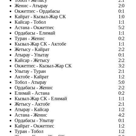
Тобол - Жетысу
2:1
Женис - Атырау
2:0
Окжетпес - Ордабасы
0:1
Кайрат - Кызыл-Жар СК
1:0
Кайсар - Тобол
1:1
Астана - Окжетпес
5:2
Ордабасы - Елимай
1:1
Туран - Женис
0:2
Кызыл-Жар СК - Актобе
1:1
Жетысу - Кайрат
2:2
Атырау - Улытау
0:1
Кайсар - Жетысу
2:2
Окжетпес - Кызыл-Жар СК
3:2
Улытау - Туран
2:1
Актобе - Кайрат
1:2
Тобол - Атырау
5:0
Ордабасы - Женис
2:2
Елимай - Астана
0:2
Кызыл-Жар СК - Елимай
1:1
Жетысу - Актобе
2:1
Атырау - Кайсар
1:2
Астана - Женис
4:2
Ордабасы - Улытау
0:1
Кайрат - Окжетпес
1:2
Туран - Тобол
1:2