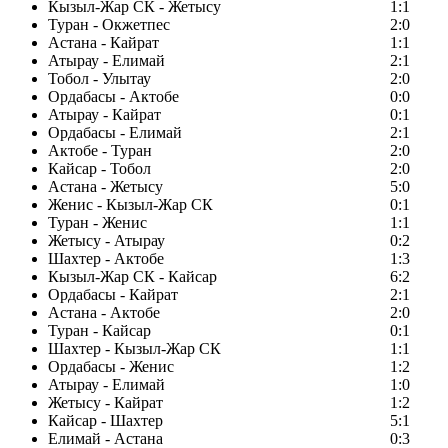
Кызыл-Жар СК - Жетысу
1:1
Туран - Окжетпес
2:0
Астана - Кайрат
1:1
Атырау - Елимай
2:1
Тобол - Улытау
2:0
Ордабасы - Актобе
0:0
Атырау - Кайрат
0:1
Ордабасы - Елимай
2:1
Актобе - Туран
2:0
Кайсар - Тобол
2:0
Астана - Жетысу
5:0
Женис - Кызыл-Жар СК
0:1
Туран - Женис
1:1
Жетысу - Атырау
0:2
Шахтер - Актобе
1:3
Кызыл-Жар СК - Кайсар
6:2
Ордабасы - Кайрат
2:1
Астана - Актобе
2:0
Туран - Кайсар
0:1
Шахтер - Кызыл-Жар СК
1:1
Ордабасы - Женис
1:2
Атырау - Елимай
1:0
Жетысу - Кайрат
1:2
Кайсар - Шахтер
5:1
Елимай - Астана
0:3