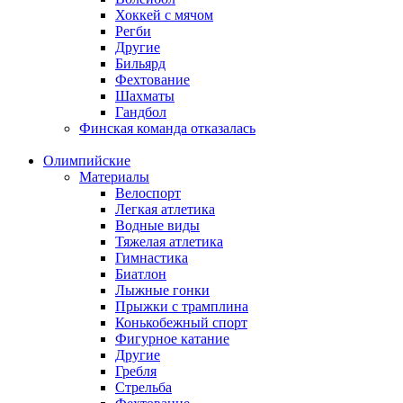
Хоккей с мячом
Регби
Другие
Бильярд
Фехтование
Шахматы
Гандбол
Финская команда отказалась
Олимпийские
Материалы
Велоспорт
Легкая атлетика
Водные виды
Тяжелая атлетика
Гимнастика
Биатлон
Лыжные гонки
Прыжки с трамплина
Конькобежный спорт
Фигурное катание
Другие
Гребля
Стрельба