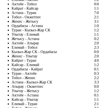
Актобе - Тобол
0:0
Кайрат - Кайсар
1:1
Астана - Туран
7:0
Тобол - Окжетпес
2:1
Женис - Жетысу
3:1
Ордабасы - Астана
1:0
Туран - Кызыл-Жар СК
1:2
Улытау - Елимай
1:1
Жетысу - Астана
0:2
Актобе - Атырау
2:0
Елимай - Тобол
2:3
Кызыл-Жар СК - Ордабасы
0:0
Женис - Улытау
2:0
Кайрат - Туран
4:0
Кайсар - Елимай
1:2
Ордабасы - Кайрат
0:1
Туран - Актобе
0:3
Тобол - Женис
2:2
Астана - Кызыл-Жар СК
3:3
Атырау - Окжетпес
0:0
Улытау - Жетысу
1:2
Актобе - Астана
0:1
Кайсар - Улытау
1:1
Елимай - Туран
2:1