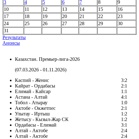
3
4
5
6
7
8
9
10
11
12
13
14
15
16
17
18
19
20
21
22
23
24
25
26
27
28
29
30
31
Результаты
Анонсы
Казахстан. Премьер-лига-2026
(07.03.2026 - 01.11.2026)
Каспий - Женис
3:2
Кайрат - Ордабасы
2:1
Елимай - Кайсар
1:1
Астана - Алтай
4:1
Тобол - Атырау
1:0
Актобе - Окжетпес
2:1
Улытау - Иртыш
1:2
Жетысу - Кызыл-Жар СК
1:2
Ордабасы - Елимай
3:1
Алтай - Актобе
2:4
Алтай - Актобе
2:4