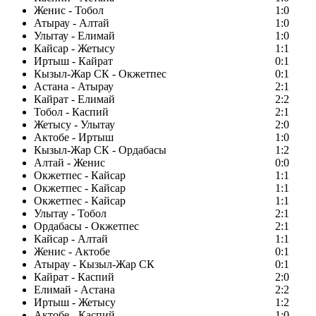
Женис - Тобол
1:0
Атырау - Алтай
1:0
Улытау - Елимай
1:0
Кайсар - Жетысу
1:1
Иртыш - Кайрат
0:1
Кызыл-Жар СК - Окжетпес
0:1
Астана - Атырау
2:1
Кайрат - Елимай
2:2
Тобол - Каспий
2:1
Жетысу - Улытау
2:0
Актобе - Иртыш
1:0
Кызыл-Жар СК - Ордабасы
1:2
Алтай - Женис
0:0
Окжетпес - Кайсар
1:1
Окжетпес - Кайсар
1:1
Окжетпес - Кайсар
1:1
Улытау - Тобол
2:1
Ордабасы - Окжетпес
2:1
Кайсар - Алтай
1:1
Женис - Актобе
0:1
Атырау - Кызыл-Жар СК
0:1
Кайрат - Каспий
2:0
Елимай - Астана
2:2
Иртыш - Жетысу
1:2
Актобе - Каспий
1:0