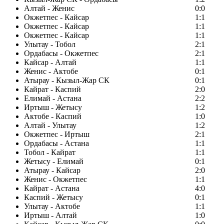
Алтай - Женис
0:0
Окжетпес - Кайсар
1:1
Окжетпес - Кайсар
1:1
Окжетпес - Кайсар
1:1
Улытау - Тобол
2:1
Ордабасы - Окжетпес
2:1
Кайсар - Алтай
1:1
Женис - Актобе
0:1
Атырау - Кызыл-Жар СК
0:1
Кайрат - Каспий
2:0
Елимай - Астана
2:2
Иртыш - Жетысу
1:2
Актобе - Каспий
1:0
Алтай - Улытау
1:2
Окжетпес - Иртыш
2:1
Ордабасы - Астана
1:1
Тобол - Кайрат
1:1
Жетысу - Елимай
0:1
Атырау - Кайсар
2:0
Женис - Окжетпес
1:1
Кайрат - Астана
4:0
Каспий - Жетысу
0:1
Улытау - Актобе
1:1
Иртыш - Алтай
1:0