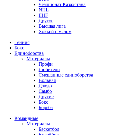
Чемпионат Казахстана
NHL
IIHF
Другое
Высшая лига
Хоккей с мячом
Теннис
Бокс
Единоборства
Материалы
Профи
Любители
Смешанные единоборства
Вольная
Дзюдо
Самбо
Другие
Бокс
Борьба
Командные
Материалы
Баскетбол
Волейбол