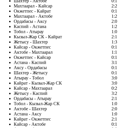
Шахтер - Актобе
0:1
Махтаарал - Кайсар
2:2
Окжетпес - Кайрат
0:1
Махтаарал - Актобе
1:2
Ордабасы - Аксу
2:0
Каспий - Астана
1:2
Тобол - Атырау
1:0
Кызыл-Жар СК - Кайрат
2:1
Жетысу - Шахтер
1:3
Кайсар - Окжетпес
0:1
Актобе - Махтаарал
1:1
Окжетпес - Кайсар
0:1
Астана - Каспий
3:1
Аксу - Ордабасы
0:1
Шахтер - Жетысу
0:1
Атырау - Тобол
3:0
Кайрат - Кызыл-Жар СК
3:0
Кайсар - Махтаарал
0:2
Жетысу - Каспий
3:2
Ордабасы - Атырау
2:1
Тобол - Кызыл-Жар СК
1:0
Актобе - Шахтер
2:0
Астана - Аксу
1:0
Кайрат - Окжетпес
2:1
Кайсар - Актобе
0:1