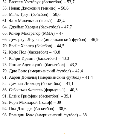
52. Расселл Уэстбрук (баскетбол) – 53,7
55. Новак Джокович (теннис) – 50,6
55. Майк Траут (бейсбол) – 50,6
61. Фил Микельсон (гольф) – 48,4
64. Джеймс Харден (баскетбол) – 47,7
65. Конор Макгрегор (ММА) – 47
66. Демаркус Лоуренс (американский футбол) – 46,9
70. Брайс Харпер (бейсбол) – 44,5
72. Крис Пол (баскетбол) – 43,8
74. Кайри Ирвинг (баскетбол) – 43,3
75. Яннис Адетокунбо (баскетбол) – 43,2
79. Дрю Брис (американский футбол) – 42,4
81. Аарон Дональд (американский футбол) – 41,4
82. Дамиан Лиллард (баскетбол) – 41,1
86. Себастьян Феттель (формула-1) – 40,3
91. Блэйк Гриффин (баскетбол) – 39,1
92. Рори Макилрой (гольф) – 39
94. Пол Джордж (баскетбол) – 38,6
98. Брандин Кукс (американский футбол) – 38