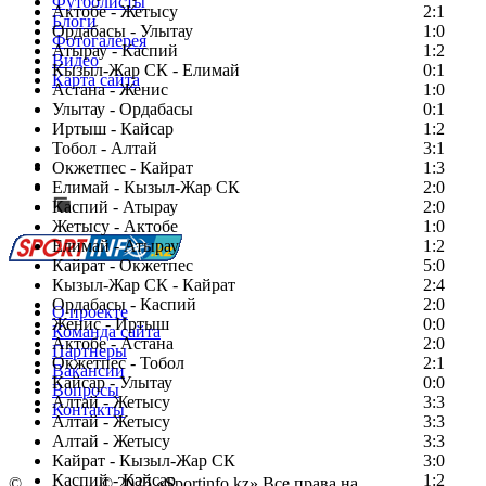
Футболисты
Актобе - Жетысу
2:1
Блоги
Ордабасы - Улытау
1:0
Фотогалерея
Атырау - Каспий
1:2
Видео
Кызыл-Жар СК - Елимай
0:1
Карта сайта
Астана - Женис
1:0
Улытау - Ордабасы
0:1
Иртыш - Кайсар
1:2
Тобол - Алтай
3:1
Есть идея?
Окжетпес - Кайрат
1:3
Сообщить о мероприятии
Елимай - Кызыл-Жар СК
2:0
Каспий - Атырау
Перейти на старый сайт
2:0
Жетысу - Актобе
1:0
Елимай - Атырау
1:2
Кайрат - Окжетпес
5:0
Кызыл-Жар СК - Кайрат
2:4
Ордабасы - Каспий
2:0
О проекте
Женис - Иртыш
0:0
Команда сайта
Актобе - Астана
2:0
Партнеры
Окжетпес - Тобол
2:1
Вакансии
Кайсар - Улытау
0:0
Вопросы
Алтай - Жетысу
3:3
Контакты
Алтай - Жетысу
3:3
Алтай - Жетысу
3:3
Кайрат - Кызыл-Жар СК
3:0
Каспий - Кайсар
1:2
©
Copyright
© 2025 «Sportinfo.kz» Все права на