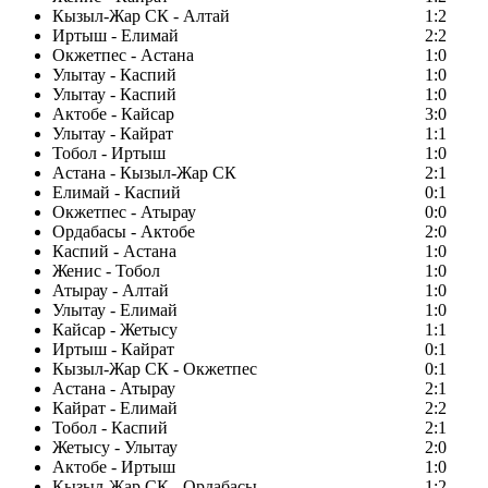
Кызыл-Жар СК - Алтай
1:2
Иртыш - Елимай
2:2
Окжетпес - Астана
1:0
Улытау - Каспий
1:0
Улытау - Каспий
1:0
Актобе - Кайсар
3:0
Улытау - Кайрат
1:1
Тобол - Иртыш
1:0
Астана - Кызыл-Жар СК
2:1
Елимай - Каспий
0:1
Окжетпес - Атырау
0:0
Ордабасы - Актобе
2:0
Каспий - Астана
1:0
Женис - Тобол
1:0
Атырау - Алтай
1:0
Улытау - Елимай
1:0
Кайсар - Жетысу
1:1
Иртыш - Кайрат
0:1
Кызыл-Жар СК - Окжетпес
0:1
Астана - Атырау
2:1
Кайрат - Елимай
2:2
Тобол - Каспий
2:1
Жетысу - Улытау
2:0
Актобе - Иртыш
1:0
Кызыл-Жар СК - Ордабасы
1:2