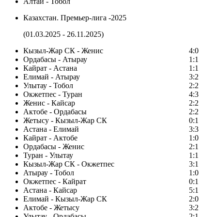
Алтай - Тобол
Казахстан. Премьер-лига -2025
(01.03.2025 - 26.11.2025)
Кызыл-Жар СК - Женис
4:0
Ордабасы - Атырау
1:1
Кайрат - Астана
1:1
Елимай - Атырау
3:2
Улытау - Тобол
2:2
Окжетпес - Туран
4:3
Женис - Кайсар
2:2
Актобе - Ордабасы
2:2
Жетысу - Кызыл-Жар СК
0:1
Астана - Елимай
3:3
Кайрат - Актобе
1:0
Ордабасы - Женис
2:1
Туран - Улытау
1:1
Кызыл-Жар СК - Окжетпес
3:1
Атырау - Тобол
1:0
Окжетпес - Кайрат
0:1
Астана - Кайсар
5:1
Елимай - Кызыл-Жар СК
2:0
Актобе - Жетысу
3:2
Улытау - Ордабасы
2:1