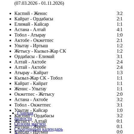
(07.03.2026 - 01.11.2026)
Каспий - Женис
3:2
Кайрат - Ордабасы
2:1
Елимай - Кайсар
1:1
Астана - Алтай
4:1
Тобол - Атырау
1:0
Актобе - Окжетпес
2:1
Улытау - Иртыш
1:2
Жетысу - Кызыл-Жар СК
1:2
Ордабасы - Елимай
3:1
Алтай - Актобе
2:4
Алтай - Актобе
2:4
Атырау - Кайрат
1:3
Кызыл-Жар СК - Тобол
1:1
Кайрат - Кайрат
1:1
Женис - Улытау
1:1
Окжетпес - Жетысу
2:0
Астана - Актобе
3:2
Тобол - Окжетпес
3:1
Улытау - Кайсар
1:0
Главная
Каспий - Ордабасы
3:2
Новости
Жетысу - Алтай
0:1
Обзоры матчей
Иртыш - Женис
0:1
Спортивный календарь
Кайсар - Иртыш
0:0