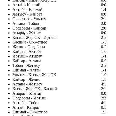
Кайсар - Кызыл-Жар СК
0:0
Алтай - Каспий
0:0
Актобе - Елимай
1:4
Жетысу - Кайрат
0:0
Окжетпес - Улытау
2:1
Астана - Тобол
2:0
Ордабасы - Кайсар
2:0
Атырау - Женис
0:0
Кызыл-Жар СК - Иртыш
2-2
Каспий - Окжетпес
1-3
Женис - Ордабасы
0-2
Кайрат - Актобе
1-0
Иртыш - Атырау
1-1
Кайсар - Астана
0-0
Тобол - Жетысу
2-2
Елимай - Алтай
1-1
Улытау - Кызыл-Жар СК
1-0
Кайсар - Женис
1:1
Астана - Жетысу
4:1
Кызыл-Жар СК - Каспий
2:1
Атырау - Улытау
0:0
Ордабасы - Иртыш
2:2
Актобе - Тобол
4:1
Алтай - Кайрат
0:1
Елимай - Окжетпес
1:1