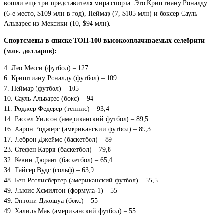
вошли еще три представителя мира спорта. Это Криштиану Роналду
(6-е место, $109 млн в год), Неймар (7, $105 млн) и боксер Сауль
Альварес из Мексики (10, $94 млн).
Спортсмены в списке ТОП-100 высокооплачиваемых селебрити
(млн. долларов):
4. Лео Месси (футбол) – 127
6. Криштиану Роналду (футбол) – 109
7. Неймар (футбол) – 105
10. Сауль Альварес (бокс) – 94
11. Роджер Федерер (теннис) – 93,4
14. Рассел Уилсон (американский футбол) – 89,5
16. Аарон Роджерс (американский футбол) – 89,3
17. Леброн Джеймс (баскетбол) – 89
23. Стефен Карри (баскетбол) – 79,8
32. Кевин Дюрант (баскетбол) – 65,4
34. Тайгер Вудс (гольф) – 63,9
48. Бен Ротлисбергер (американский футбол) – 55,5
49. Льюис Хємилтон (формула-1) – 55
49. Энтони Джошуа (бокс) – 55
49. Халиль Мак (американский футбол) – 55