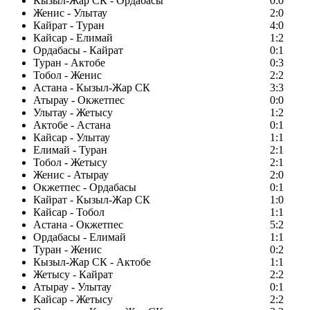
Кызыл-Жар СК - Ордабасы
0:0
Женис - Улытау
2:0
Кайрат - Туран
4:0
Кайсар - Елимай
1:2
Ордабасы - Кайрат
0:1
Туран - Актобе
0:3
Тобол - Женис
2:2
Астана - Кызыл-Жар СК
3:3
Атырау - Окжетпес
0:0
Улытау - Жетысу
1:2
Актобе - Астана
0:1
Кайсар - Улытау
1:1
Елимай - Туран
2:1
Тобол - Жетысу
2:1
Женис - Атырау
2:0
Окжетпес - Ордабасы
0:1
Кайрат - Кызыл-Жар СК
1:0
Кайсар - Тобол
1:1
Астана - Окжетпес
5:2
Ордабасы - Елимай
1:1
Туран - Женис
0:2
Кызыл-Жар СК - Актобе
1:1
Жетысу - Кайрат
2:2
Атырау - Улытау
0:1
Кайсар - Жетысу
2:2