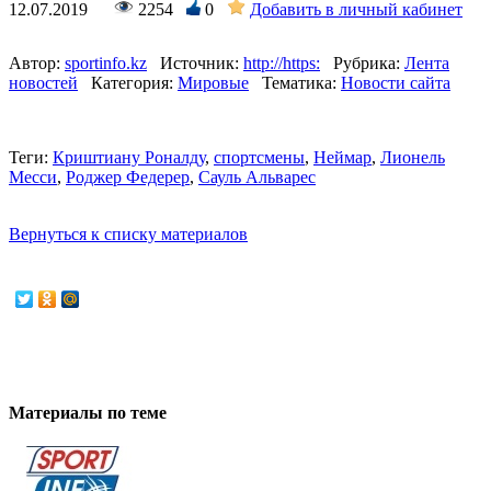
12.07.2019
2254
0
Добавить в личный кабинет
Автор:
sportinfo.kz
Источник:
http://https:
Рубрика:
Лента
новостей
Категория:
Мировые
Тематика:
Новости сайта
Теги:
Криштиану Роналду
,
спортсмены
,
Неймар
,
Лионель
Месси
,
Роджер Федерер
,
Сауль Альварес
Вернуться к списку материалов
Материалы по теме