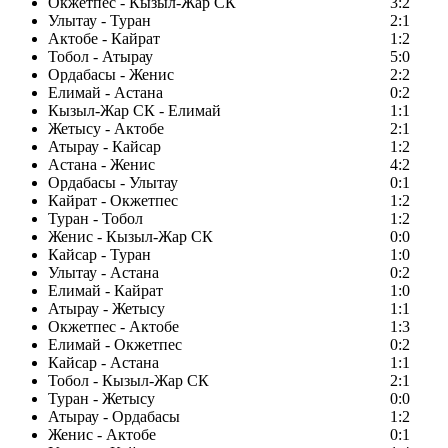
Окжетпес - Кызыл-Жар СК
3:2
Улытау - Туран
2:1
Актобе - Кайрат
1:2
Тобол - Атырау
5:0
Ордабасы - Женис
2:2
Елимай - Астана
0:2
Кызыл-Жар СК - Елимай
1:1
Жетысу - Актобе
2:1
Атырау - Кайсар
1:2
Астана - Женис
4:2
Ордабасы - Улытау
0:1
Кайрат - Окжетпес
1:2
Туран - Тобол
1:2
Женис - Кызыл-Жар СК
0:0
Кайсар - Туран
1:0
Улытау - Астана
0:2
Елимай - Кайрат
1:0
Атырау - Жетысу
1:1
Окжетпес - Актобе
1:3
Елимай - Окжетпес
0:2
Кайсар - Астана
1:1
Тобол - Кызыл-Жар СК
2:1
Туран - Жетысу
0:0
Атырау - Ордабасы
1:2
Женис - Актобе
0:1