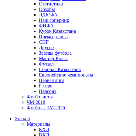
Статистика
Обзоры
ЛДЮФА
Наш соперник
ФИФА
Кубок Казахстана
Премьер-лига
СНГ
Другое
Звезды футбола
Мастер-Класс
Футзал
Сборная Казахстана
Европейские чемпионаты
Первая лига
Резерв
Персона
Футболисты
ЧМ-2018
Футбол - ЧМ-2026
Хоккей
Материалы
КХЛ
ВХЛ