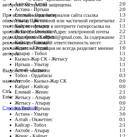
Актобе - Алтай
2:0
авторские материалы защищены.
Астана - Иртыш
2:0
Елимай - Ордабасы
1:3
При использовании материалов сайта ссылка
Улытау - Женис
2:1
обязательна. При полной или частичной перепечатке
Кайрат - Атырау
1:1
текстовых материалов в интернете гиперссылка на
Жетысу - Окжетпес
2:2
sportinfo.kz обязательна. Адрес электронной почты
Ордабасы - Кайрат
2:1
редакции: sportinfo.official@gmail.com. За содержание
Кайсар - Елимай
2:3
рекламных публикаций ответственность несет
Женис - Каспий
1:0
рекламодатель. Редакция не всегда разделяет мнение
Атырау - Тобол
1:1
авторов.
Кызыл-Жар СК - Жетысу
3:2
Заметили ошибку в тексте?
Иртыш - Улытау
1:1
Алтай - Астана
1:1
Выделите ее мышью и
Тобол - Ордабасы
0:3
нажмите
Актобе - Кызыл-Жар СК
0:0
Кайрат - Кайсар
0:0
Ctrl
Елимай - Женис
2:1
Enter
Жетысу - Атырау
0:0
Жетысу - Атырау
0:0
Сделано Весной
Каспий - Иртыш
2:2
Астана - Улытау
3:0
Алтай - Окжетпес
0:1
Кайсар - Тобол
2:1
Актобе - Атырау
1:1
Женис - Кайрат
1:2