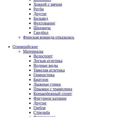
Хоккей с мячом
Регби
Другие
Бильярд
Фехтование
Шахматы
Гандбол
Финская команда отказалась
Олимпийские
Материалы
Велоспорт
Легкая атлетика
Водные виды
Тяжелая атлетика
Гимнастика
Биатлон
Лыжные гонки
Прыжки с трамплина
Конькобежный спорт
Фигурное катание
Другие
Гребля
Стрельба