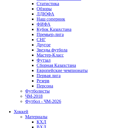
Статистика
Обзоры
ЛДЮФА
Наш соперник
ФИФА
Кубок Казахстана
Премьер-лига
СНГ
Другое
Звезды футбола
Мастер-Класс
Футзал
Сборная Казахстана
Европейские чемпионаты
Первая лига
Резерв
Персона
Футболисты
ЧМ-2018
Футбол - ЧМ-2026
Хоккей
Материалы
КХЛ
ВХЛ