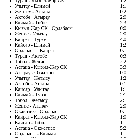
Туран - Кызыл-Жар СК
1:2
Улытау - Елимай
1:1
Жетысу - Астана
0:2
Актобе - Атырау
2:0
Елимай - Тобол
2:3
Кызыл-Жар СК - Ордабасы
0:0
Женис - Улытау
2:0
Кайрат - Туран
4:0
Кайсар - Елимай
1:2
Ордабасы - Кайрат
0:1
Туран - Актобе
0:3
Тобол - Женис
2:2
Астана - Кызыл-Жар СК
3:3
Атырау - Окжетпес
0:0
Улытау - Жетысу
1:2
Актобе - Астана
0:1
Кайсар - Улытау
1:1
Елимай - Туран
2:1
Тобол - Жетысу
2:1
Женис - Атырау
2:0
Окжетпес - Ордабасы
0:1
Кайрат - Кызыл-Жар СК
1:0
Кайсар - Тобол
1:1
Астана - Окжетпес
5:2
Ордабасы - Елимай
1:1