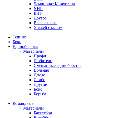
Чемпионат Казахстана
NHL
IIHF
Другое
Высшая лига
Хоккей с мячом
Теннис
Бокс
Единоборства
Материалы
Профи
Любители
Смешанные единоборства
Вольная
Дзюдо
Самбо
Другие
Бокс
Борьба
Командные
Материалы
Баскетбол
Волейбол