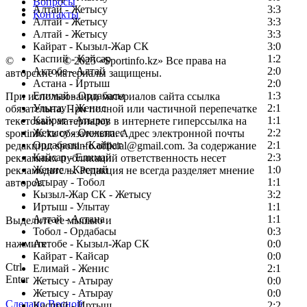
Вопросы
Алтай - Жетысу
3:3
Контакты
Алтай - Жетысу
3:3
Алтай - Жетысу
3:3
Кайрат - Кызыл-Жар СК
3:0
Каспий - Кайсар
1:2
©
Copyright
© 2025 «Sportinfo.kz» Все права на
Актобе - Алтай
2:0
авторские материалы защищены.
Астана - Иртыш
2:0
Елимай - Ордабасы
1:3
При использовании материалов сайта ссылка
Улытау - Женис
2:1
обязательна. При полной или частичной перепечатке
Кайрат - Атырау
1:1
текстовых материалов в интернете гиперссылка на
Жетысу - Окжетпес
2:2
sportinfo.kz обязательна. Адрес электронной почты
Ордабасы - Кайрат
2:1
редакции: sportinfo.official@gmail.com. За содержание
Кайсар - Елимай
2:3
рекламных публикаций ответственность несет
Женис - Каспий
1:0
рекламодатель. Редакция не всегда разделяет мнение
Атырау - Тобол
1:1
авторов.
Кызыл-Жар СК - Жетысу
3:2
Заметили ошибку в тексте?
Иртыш - Улытау
1:1
Алтай - Астана
1:1
Выделите ее мышью и
Тобол - Ордабасы
0:3
нажмите
Актобе - Кызыл-Жар СК
0:0
Кайрат - Кайсар
0:0
Ctrl
Елимай - Женис
2:1
Enter
Жетысу - Атырау
0:0
Жетысу - Атырау
0:0
Сделано Весной
Каспий - Иртыш
2:2