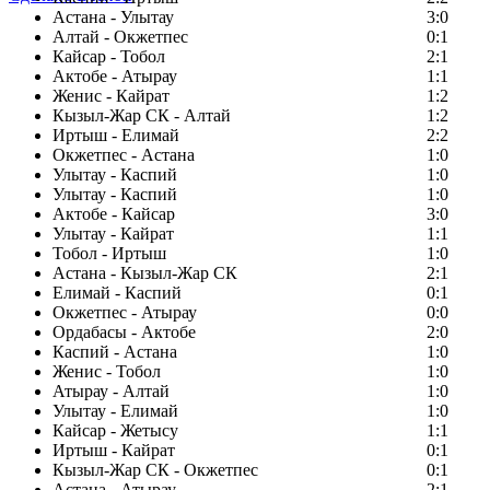
Астана - Улытау
3:0
Алтай - Окжетпес
0:1
Кайсар - Тобол
2:1
Актобе - Атырау
1:1
Женис - Кайрат
1:2
Кызыл-Жар СК - Алтай
1:2
Иртыш - Елимай
2:2
Окжетпес - Астана
1:0
Улытау - Каспий
1:0
Улытау - Каспий
1:0
Актобе - Кайсар
3:0
Улытау - Кайрат
1:1
Тобол - Иртыш
1:0
Астана - Кызыл-Жар СК
2:1
Елимай - Каспий
0:1
Окжетпес - Атырау
0:0
Ордабасы - Актобе
2:0
Каспий - Астана
1:0
Женис - Тобол
1:0
Атырау - Алтай
1:0
Улытау - Елимай
1:0
Кайсар - Жетысу
1:1
Иртыш - Кайрат
0:1
Кызыл-Жар СК - Окжетпес
0:1
Астана - Атырау
2:1