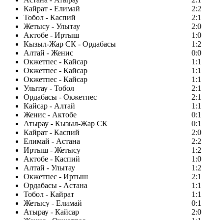
Кайрат - Елимай
2:2
Тобол - Каспий
2:1
Жетысу - Улытау
2:0
Актобе - Иртыш
1:0
Кызыл-Жар СК - Ордабасы
1:2
Алтай - Женис
0:0
Окжетпес - Кайсар
1:1
Окжетпес - Кайсар
1:1
Окжетпес - Кайсар
1:1
Улытау - Тобол
2:1
Ордабасы - Окжетпес
2:1
Кайсар - Алтай
1:1
Женис - Актобе
0:1
Атырау - Кызыл-Жар СК
0:1
Кайрат - Каспий
2:0
Елимай - Астана
2:2
Иртыш - Жетысу
1:2
Актобе - Каспий
1:0
Алтай - Улытау
1:2
Окжетпес - Иртыш
2:1
Ордабасы - Астана
1:1
Тобол - Кайрат
1:1
Жетысу - Елимай
0:1
Атырау - Кайсар
2:0