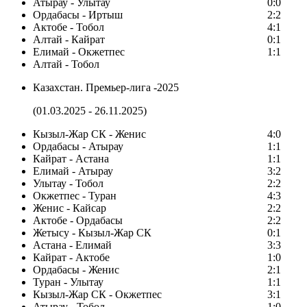
Атырау - Улытау
0:0
Ордабасы - Иртыш
2:2
Актобе - Тобол
4:1
Алтай - Кайрат
0:1
Елимай - Окжетпес
1:1
Алтай - Тобол
Казахстан. Премьер-лига -2025
(01.03.2025 - 26.11.2025)
Кызыл-Жар СК - Женис
4:0
Ордабасы - Атырау
1:1
Кайрат - Астана
1:1
Елимай - Атырау
3:2
Улытау - Тобол
2:2
Окжетпес - Туран
4:3
Женис - Кайсар
2:2
Актобе - Ордабасы
2:2
Жетысу - Кызыл-Жар СК
0:1
Астана - Елимай
3:3
Кайрат - Актобе
1:0
Ордабасы - Женис
2:1
Туран - Улытау
1:1
Кызыл-Жар СК - Окжетпес
3:1
Атырау - Тобол
1:0