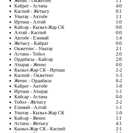
Женис - Окжетпес
1:1
Кайрат - Астана
4:0
Каспий - Жетысу
0:1
Улытау - Актобе
1:1
Иртыш - Алтай
1:0
Кайсар - Кызыл-Жар СК
0:0
Алтай - Каспий
0:0
Актобе - Елимай
1:4
Жетысу - Кайрат
0:0
Окжетпес - Улытау
2:1
Астана - Тобол
2:0
Ордабасы - Кайсар
2:0
Атырау - Женис
0:0
Кызыл-Жар СК - Иртыш
2-2
Каспий - Окжетпес
1-3
Женис - Ордабасы
0-2
Кайрат - Актобе
1-0
Иртыш - Атырау
1-1
Кайсар - Астана
0-0
Тобол - Жетысу
2-2
Елимай - Алтай
1-1
Улытау - Кызыл-Жар СК
1-0
Кайсар - Женис
1:1
Астана - Жетысу
4:1
Кызыл-Жар СК - Каспий
2:1