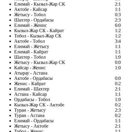
Елимай - Кызыл-Жар СК
2:1
Актобе - Кайсар
1:1
Жетысу - Тобол
0:3
Шахтер - Ордабасы
2:3
Елимай - Женис
6:0
Кызыл-Жар СК - Кайрат
1:2
Тобол - Кызыл-Жар СК
1:2
Актобе - Тобол
3:4
Елимай - Жетысу
1:1
Елимай - Кайрат
1:1
Шахтер - Тобол
1:0
Жетысу - Кызыл-Жар СК
0:0
Кайсар - Женис
1:0
Атырау - Астана
Актобе - Ордабасы
0:0
Женис - Кайрат
0:2
Елимай - Шахтер
2:1
Астана - Кайсар
1:1
Ордабасы - Тобол
1:0
Кызыл-Жар СК - Актобе
0:2
Туран - Жетысу
2:3
Туран - Астана
0:2
Елимай - Ордабасы
1:1
Жетысу - Актобе
2:1
Тобол - Женис
1:1