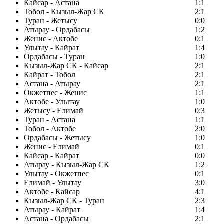
Кайсар - Астана
1:1
Тобол - Кызыл-Жар СК
2:1
Туран - Жетысу
0:0
Атырау - Ордабасы
1:2
Женис - Актобе
0:1
Улытау - Кайрат
1:4
Ордабасы - Туран
1:0
Кызыл-Жар СК - Кайсар
2:1
Кайрат - Тобол
2:1
Астана - Атырау
2:1
Окжетпес - Женис
1:1
Актобе - Улытау
1:0
Жетысу - Елимай
0:3
Туран - Астана
1:1
Тобол - Актобе
2:0
Ордабасы - Жетысу
1:0
Женис - Елимай
0:1
Кайсар - Кайрат
0:0
Атырау - Кызыл-Жар СК
1:2
Улытау - Окжетпес
0:1
Елимай - Улытау
3:0
Актобе - Кайсар
4:1
Кызыл-Жар СК - Туран
2:3
Атырау - Кайрат
1:4
Астана - Ордабасы
2:1