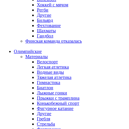
Хоккей с мячом
Регби
Другие
Бильярд
Фехтование
Шахматы
Гандбол
Финская команда отказалась
Олимпийские
Материалы
Велоспорт
Легкая атлетика
Водные виды
Тяжелая атлетика
Гимнастика
Биатлон
Лыжные гонки
Прыжки с трамплина
Конькобежный спорт
Фигурное катание
Другие
Гребля
Стрельба