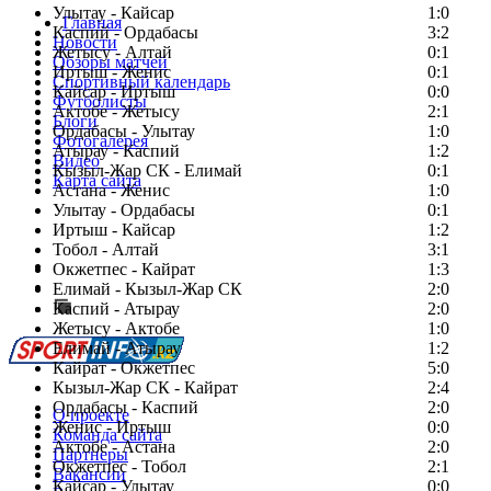
Улытау - Кайсар
1:0
Главная
Каспий - Ордабасы
3:2
Новости
Жетысу - Алтай
0:1
Обзоры матчей
Иртыш - Женис
0:1
Спортивный календарь
Кайсар - Иртыш
0:0
Футболисты
Актобе - Жетысу
2:1
Блоги
Ордабасы - Улытау
1:0
Фотогалерея
Атырау - Каспий
1:2
Видео
Кызыл-Жар СК - Елимай
0:1
Карта сайта
Астана - Женис
1:0
Улытау - Ордабасы
0:1
Иртыш - Кайсар
1:2
Тобол - Алтай
3:1
Есть идея?
Окжетпес - Кайрат
1:3
Сообщить о мероприятии
Елимай - Кызыл-Жар СК
2:0
Каспий - Атырау
Перейти на старый сайт
2:0
Жетысу - Актобе
1:0
Елимай - Атырау
1:2
Кайрат - Окжетпес
5:0
Кызыл-Жар СК - Кайрат
2:4
Ордабасы - Каспий
2:0
О проекте
Женис - Иртыш
0:0
Команда сайта
Актобе - Астана
2:0
Партнеры
Окжетпес - Тобол
2:1
Вакансии
Кайсар - Улытау
0:0