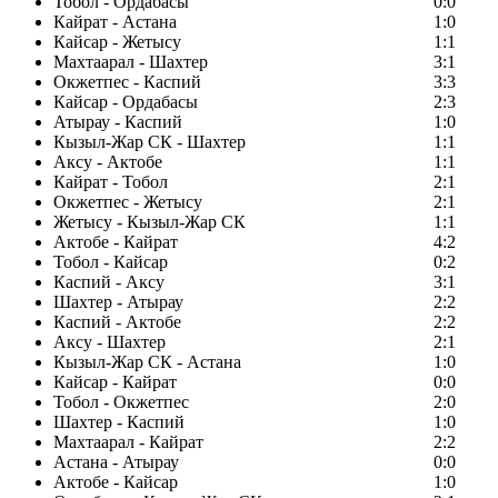
Тобол - Ордабасы
0:0
Кайрат - Астана
1:0
Кайсар - Жетысу
1:1
Махтаарал - Шахтер
3:1
Окжетпес - Каспий
3:3
Кайсар - Ордабасы
2:3
Атырау - Каспий
1:0
Кызыл-Жар СК - Шахтер
1:1
Аксу - Актобе
1:1
Кайрат - Тобол
2:1
Окжетпес - Жетысу
2:1
Жетысу - Кызыл-Жар СК
1:1
Актобе - Кайрат
4:2
Тобол - Кайсар
0:2
Каспий - Аксу
3:1
Шахтер - Атырау
2:2
Каспий - Актобе
2:2
Аксу - Шахтер
2:1
Кызыл-Жар СК - Астана
1:0
Кайсар - Кайрат
0:0
Тобол - Окжетпес
2:0
Шахтер - Каспий
1:0
Махтаарал - Кайрат
2:2
Астана - Атырау
0:0
Актобе - Кайсар
1:0