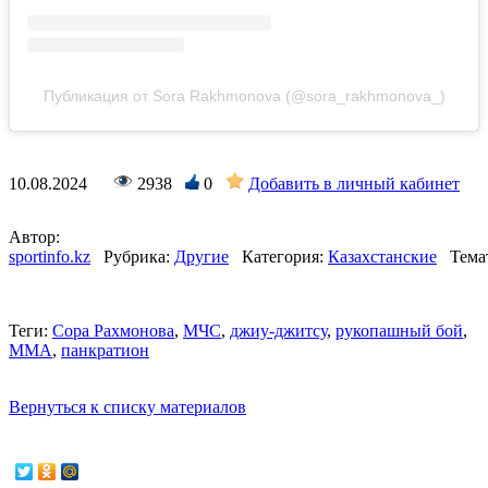
Публикация от Sora Rakhmonova (@sora_rakhmonova_)
10.08.2024
2938
0
Добавить в личный кабинет
Автор:
sportinfo.kz
Рубрика:
Другие
Категория:
Казахстанские
Тема
Теги:
Сора Рахмонова
,
МЧС
,
джиу-джитсу
,
рукопашный бой
,
ММА
,
панкратион
Вернуться к списку материалов