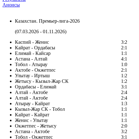
Анонсы
Казахстан. Премьер-лига-2026
(07.03.2026 - 01.11.2026)
Каспий - Женис
3:2
Кайрат - Ордабасы
2:1
Елимай - Кайсар
1:1
Астана - Алтай
4:1
Тобол - Атырау
1:0
Актобе - Окжетпес
2:1
Улытау - Иртыш
1:2
Жетысу - Кызыл-Жар СК
1:2
Ордабасы - Елимай
3:1
Алтай - Актобе
2:4
Алтай - Актобе
2:4
Атырау - Кайрат
1:3
Кызыл-Жар СК - Тобол
1:1
Кайрат - Кайрат
1:1
Женис - Улытау
1:1
Окжетпес - Жетысу
2:0
Астана - Актобе
3:2
Тобол - Окжетпес
3:1