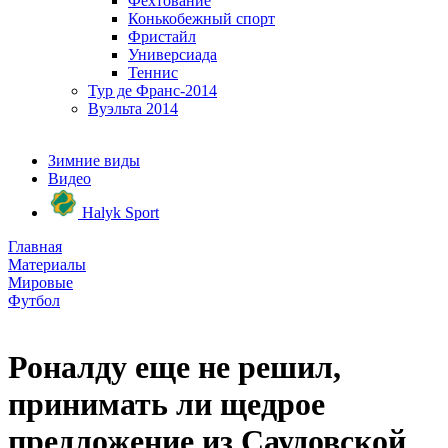
Фехтование
Конькобежный спорт
Фристайл
Универсиада
Теннис
Тур де Франс-2014
Вуэльта 2014
Зимние виды
Видео
Halyk Sport
Главная
Материалы
Мировые
Футбол
Роналду еще не решил,
принимать ли щедрое
предложение из Саудовской