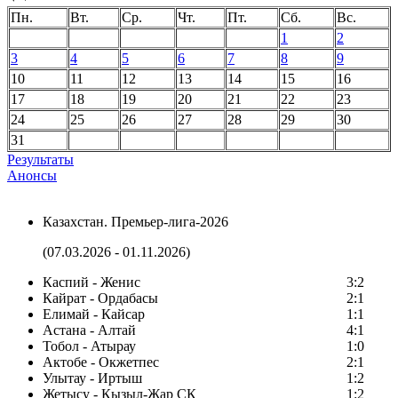
Пн.
Вт.
Ср.
Чт.
Пт.
Сб.
Вс.
1
2
3
4
5
6
7
8
9
10
11
12
13
14
15
16
17
18
19
20
21
22
23
24
25
26
27
28
29
30
31
Результаты
Анонсы
Казахстан. Премьер-лига-2026
(07.03.2026 - 01.11.2026)
Каспий - Женис
3:2
Кайрат - Ордабасы
2:1
Елимай - Кайсар
1:1
Астана - Алтай
4:1
Тобол - Атырау
1:0
Актобе - Окжетпес
2:1
Улытау - Иртыш
1:2
Жетысу - Кызыл-Жар СК
1:2