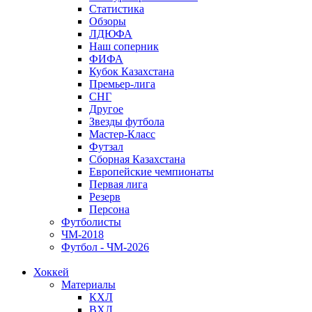
Статистика
Обзоры
ЛДЮФА
Наш соперник
ФИФА
Кубок Казахстана
Премьер-лига
СНГ
Другое
Звезды футбола
Мастер-Класс
Футзал
Сборная Казахстана
Европейские чемпионаты
Первая лига
Резерв
Персона
Футболисты
ЧМ-2018
Футбол - ЧМ-2026
Хоккей
Материалы
КХЛ
ВХЛ