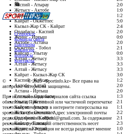
Каспий - Атырау
Перейти на старый сайт
2:0
Жетысу - Актобе
1:0
Елимай - Атырау
1:2
Кайрат - Окжетпес
5:0
Кызыл-Жар СК - Кайрат
2:4
Ордабасы - Каспий
2:0
О проекте
Женис - Иртыш
0:0
Команда сайта
Актобе - Астана
2:0
Партнеры
Окжетпес - Тобол
2:1
Вакансии
Кайсар - Улытау
0:0
Вопросы
Алтай - Жетысу
3:3
Контакты
Алтай - Жетысу
3:3
Алтай - Жетысу
3:3
Кайрат - Кызыл-Жар СК
3:0
Каспий - Кайсар
1:2
©
Copyright
© 2025 «Sportinfo.kz» Все права на
Актобе - Алтай
2:0
авторские материалы защищены.
Астана - Иртыш
2:0
Елимай - Ордабасы
1:3
При использовании материалов сайта ссылка
Улытау - Женис
2:1
обязательна. При полной или частичной перепечатке
Кайрат - Атырау
1:1
текстовых материалов в интернете гиперссылка на
Жетысу - Окжетпес
2:2
sportinfo.kz обязательна. Адрес электронной почты
Ордабасы - Кайрат
2:1
редакции: sportinfo.official@gmail.com. За содержание
Кайсар - Елимай
2:3
рекламных публикаций ответственность несет
Женис - Каспий
1:0
рекламодатель. Редакция не всегда разделяет мнение
Атырау - Тобол
1:1