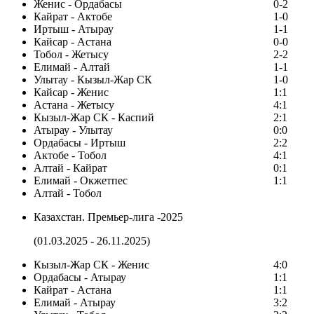
Женис - Ордабасы
0-2
Кайрат - Актобе
1-0
Иртыш - Атырау
1-1
Кайсар - Астана
0-0
Тобол - Жетысу
2-2
Елимай - Алтай
1-1
Улытау - Кызыл-Жар СК
1-0
Кайсар - Женис
1:1
Астана - Жетысу
4:1
Кызыл-Жар СК - Каспий
2:1
Атырау - Улытау
0:0
Ордабасы - Иртыш
2:2
Актобе - Тобол
4:1
Алтай - Кайрат
0:1
Елимай - Окжетпес
1:1
Алтай - Тобол
Казахстан. Премьер-лига -2025
(01.03.2025 - 26.11.2025)
Кызыл-Жар СК - Женис
4:0
Ордабасы - Атырау
1:1
Кайрат - Астана
1:1
Елимай - Атырау
3:2