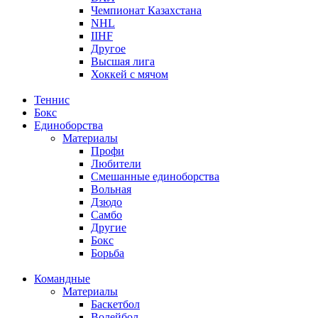
Чемпионат Казахстана
NHL
IIHF
Другое
Высшая лига
Хоккей с мячом
Теннис
Бокс
Единоборства
Материалы
Профи
Любители
Смешанные единоборства
Вольная
Дзюдо
Самбо
Другие
Бокс
Борьба
Командные
Материалы
Баскетбол
Волейбол