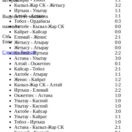
авторов.
Кызыл-Жар СК - Жетысу
3:2
Заметили ошибку в тексте?
Иртыш - Улытау
1:1
Алтай - Астана
1:1
Выделите ее мышью и
Тобол - Ордабасы
0:3
нажмите
Актобе - Кызыл-Жар СК
0:0
Кайрат - Кайсар
0:0
Ctrl
Елимай - Женис
2:1
Enter
Жетысу - Атырау
0:0
Жетысу - Атырау
0:0
Сделано Весной
Каспий - Иртыш
2:2
Астана - Улытау
3:0
Алтай - Окжетпес
0:1
Кайсар - Тобол
2:1
Актобе - Атырау
1:1
Женис - Кайрат
1:2
Кызыл-Жар СК - Алтай
1:2
Иртыш - Елимай
2:2
Окжетпес - Астана
1:0
Улытау - Каспий
1:0
Улытау - Каспий
1:0
Актобе - Кайсар
3:0
Улытау - Кайрат
1:1
Тобол - Иртыш
1:0
Астана - Кызыл-Жар СК
2:1