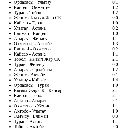
Ордабасы - Улытау
0:1
Кайрат - Окжетпес
1:2
Туран - Тобол
1:2
Женис - Кызыл-Жар СК
0:0
Кайсар - Туран
1:0
Улытау - Астана
0:2
Елимай - Кайрат
1:0
Атырау - Жетысу
1:1
Окжетпес - Актобе
1:3
Елимай - Окжетпес
0:2
Кайсар - Астана
1:1
Тобол - Кызыл-Жар СК
2:1
Туран - Жетысу
0:0
Атырау - Ордабасы
1:2
Женис - Актобе
0:1
Улытау - Кайрат
1:4
Ордабасы - Туран
1:0
Кызыл-Жар СК - Кайсар
2:1
Кайрат - Тобол
2:1
Астана - Атырау
2:1
Окжетпес - Женис
1:1
Актобе - Улытау
1:0
Жетысу - Елимай
0:3
Туран - Астана
1:1
Тобол - Актобе
2:0