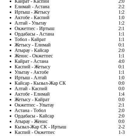
Кайрат - Каспий
2:0
Елимай - Астана
2:2
Иртыш - Жетысу
1:2
Актобе - Каспий
1:0
Алтай - Улытау
1:2
Окжетпес - Иртыш
2:1
Ордабасы - Астана
1:1
Тобол - Кайрат
1:1
Жетысу - Елимай
0:1
Атырау - Кайсар
2:0
Женис - Окжетпес
1:1
Кайрат - Астана
4:0
Каспий - Жетысу
0:1
Улытау - Актобе
1:1
Иртыш - Алтай
1:0
Кайсар - Кызыл-Жар СК
0:0
Алтай - Каспий
0:0
Актобе - Елимай
1:4
Жетысу - Кайрат
0:0
Окжетпес - Улытау
2:1
Астана - Тобол
2:0
Ордабасы - Кайсар
2:0
Атырау - Женис
0:0
Кызыл-Жар СК - Иртыш
2-2
Каспий - Окжетпес
1-3