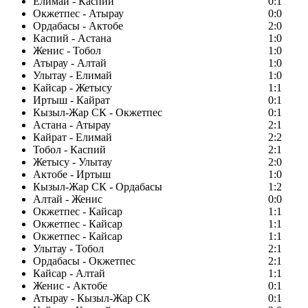
Елимай - Каспий
0:1
Окжетпес - Атырау
0:0
Ордабасы - Актобе
2:0
Каспий - Астана
1:0
Женис - Тобол
1:0
Атырау - Алтай
1:0
Улытау - Елимай
1:0
Кайсар - Жетысу
1:1
Иртыш - Кайрат
0:1
Кызыл-Жар СК - Окжетпес
0:1
Астана - Атырау
2:1
Кайрат - Елимай
2:2
Тобол - Каспий
2:1
Жетысу - Улытау
2:0
Актобе - Иртыш
1:0
Кызыл-Жар СК - Ордабасы
1:2
Алтай - Женис
0:0
Окжетпес - Кайсар
1:1
Окжетпес - Кайсар
1:1
Окжетпес - Кайсар
1:1
Улытау - Тобол
2:1
Ордабасы - Окжетпес
2:1
Кайсар - Алтай
1:1
Женис - Актобе
0:1
Атырау - Кызыл-Жар СК
0:1