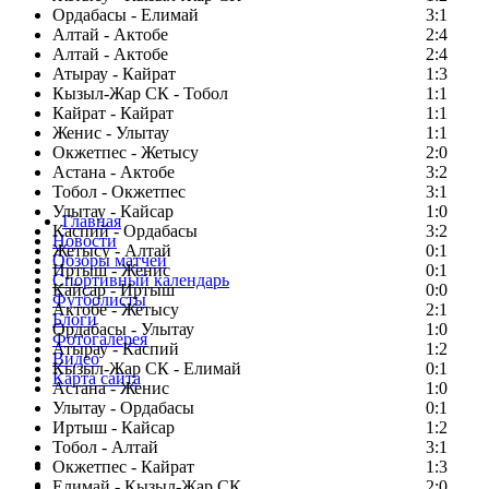
Ордабасы - Елимай
3:1
Алтай - Актобе
2:4
Алтай - Актобе
2:4
Атырау - Кайрат
1:3
Кызыл-Жар СК - Тобол
1:1
Кайрат - Кайрат
1:1
Женис - Улытау
1:1
Окжетпес - Жетысу
2:0
Астана - Актобе
3:2
Тобол - Окжетпес
3:1
Улытау - Кайсар
1:0
Главная
Каспий - Ордабасы
3:2
Новости
Жетысу - Алтай
0:1
Обзоры матчей
Иртыш - Женис
0:1
Спортивный календарь
Кайсар - Иртыш
0:0
Футболисты
Актобе - Жетысу
2:1
Блоги
Ордабасы - Улытау
1:0
Фотогалерея
Атырау - Каспий
1:2
Видео
Кызыл-Жар СК - Елимай
0:1
Карта сайта
Астана - Женис
1:0
Улытау - Ордабасы
0:1
Иртыш - Кайсар
1:2
Тобол - Алтай
3:1
Есть идея?
Окжетпес - Кайрат
1:3
Сообщить о мероприятии
Елимай - Кызыл-Жар СК
2:0