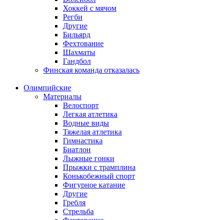
Хоккей с мячом
Регби
Другие
Бильярд
Фехтование
Шахматы
Гандбол
Финская команда отказалась
Олимпийские
Материалы
Велоспорт
Легкая атлетика
Водные виды
Тяжелая атлетика
Гимнастика
Биатлон
Лыжные гонки
Прыжки с трамплина
Конькобежный спорт
Фигурное катание
Другие
Гребля
Стрельба