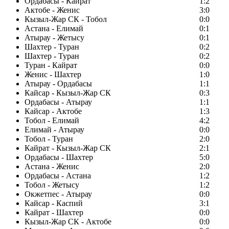
Ордабасы - Кайрат
1:2
Актобе - Женис
3:0
Кызыл-Жар СК - Тобол
0:0
Астана - Елимай
0:1
Атырау - Жетысу
0:1
Шахтер - Туран
0:2
Шахтер - Туран
0:2
Туран - Кайрат
0:0
Женис - Шахтер
1:0
Атырау - Ордабасы
1:1
Кайсар - Кызыл-Жар СК
0:3
Ордабасы - Атырау
1:1
Кайсар - Актобе
1:3
Тобол - Елимай
4:2
Елимай - Атырау
0:0
Тобол - Туран
2:0
Кайрат - Кызыл-Жар СК
2:1
Ордабасы - Шахтер
5:0
Астана - Женис
2:0
Ордабасы - Астана
1:2
Тобол - Жетысу
1:2
Окжетпес - Атырау
0:0
Кайсар - Каспий
3:1
Кайрат - Шахтер
0:0
Кызыл-Жар СК - Актобе
0:0