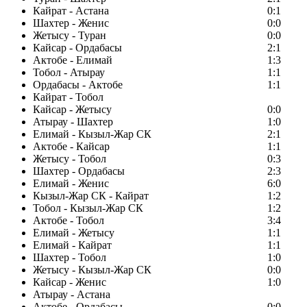
Кайрат - Астана
0:1
Шахтер - Женис
0:0
Жетысу - Туран
0:0
Кайсар - Ордабасы
2:1
Актобе - Елимай
1:3
Тобол - Атырау
1:1
Ордабасы - Актобе
1:1
Кайрат - Тобол
Кайсар - Жетысу
0:0
Атырау - Шахтер
1:0
Елимай - Кызыл-Жар СК
2:1
Актобе - Кайсар
1:1
Жетысу - Тобол
0:3
Шахтер - Ордабасы
2:3
Елимай - Женис
6:0
Кызыл-Жар СК - Кайрат
1:2
Тобол - Кызыл-Жар СК
1:2
Актобе - Тобол
3:4
Елимай - Жетысу
1:1
Елимай - Кайрат
1:1
Шахтер - Тобол
1:0
Жетысу - Кызыл-Жар СК
0:0
Кайсар - Женис
1:0
Атырау - Астана
Актобе - Ордабасы
0:0