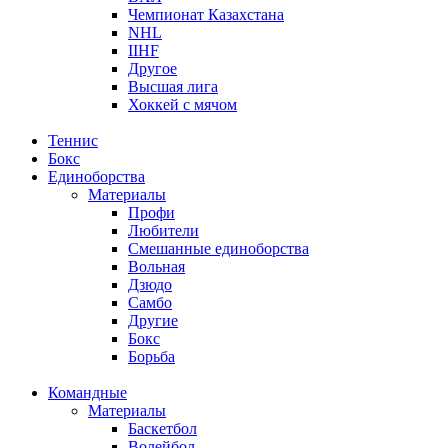
Чемпионат Казахстана
NHL
IIHF
Другое
Высшая лига
Хоккей с мячом
Теннис
Бокс
Единоборства
Материалы
Профи
Любители
Смешанные единоборства
Вольная
Дзюдо
Самбо
Другие
Бокс
Борьба
Командные
Материалы
Баскетбол
Волейбол