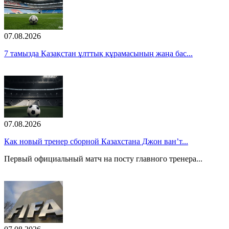
07.08.2026
7 тамызда Қазақстан ұлттық құрамасының жаңа бас...
07.08.2026
Как новый тренер сборной Казахстана Джон ван’т...
Первый официальный матч на посту главного тренера...