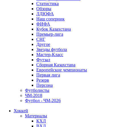
Статистика
Обзоры
ЛДЮФА
Наш соперник
ФИФА
Кубок Казахстана
Премьер-лига
СНГ
Другое
Звезды футбола
Мастер-Класс
Футзал
Сборная Казахстана
Европейские чемпионаты
Первая лига
Резерв
Персона
Футболисты
ЧМ-2018
Футбол - ЧМ-2026
Хоккей
Материалы
КХЛ
ВХЛ