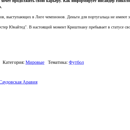
хочет продолжить свою карьеру. Как информирует инсайдер Николо 
.
бов, выступающих в Лиге чемпионов. Деньги для португальца не имеют з
естер Юнайтед". В настоящий момент Криштиану пребывает в статусе сво
Категория:
Мировые
Тематика:
Футбол
Саудовская Аравия