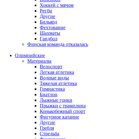
Хоккей с мячом
Регби
Другие
Бильярд
Фехтование
Шахматы
Гандбол
Финская команда отказалась
Олимпийские
Материалы
Велоспорт
Легкая атлетика
Водные виды
Тяжелая атлетика
Гимнастика
Биатлон
Лыжные гонки
Прыжки с трамплина
Конькобежный спорт
Фигурное катание
Другие
Гребля
Стрельба