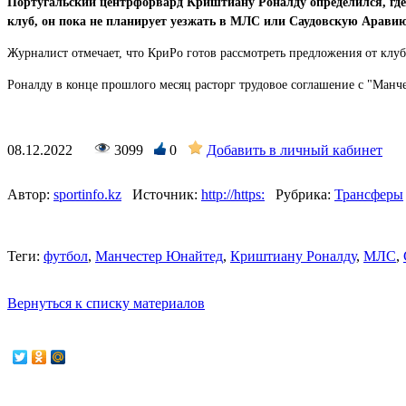
Португальский центрфорвард Криштиану Роналду определился, где 
клуб, он пока не планирует уезжать в МЛС или Саудовскую Аравию
Журналист отмечает, что КриРо готов рассмотреть предложения от клу
Роналду в конце прошлого месяц расторг трудовое соглашение с "Манч
08.12.2022
3099
0
Добавить в личный кабинет
Автор:
sportinfo.kz
Источник:
http://https:
Рубрика:
Трансферы
Теги:
футбол
,
Манчестер Юнайтед
,
Криштиану Роналду
,
МЛС
,
Вернуться к списку материалов