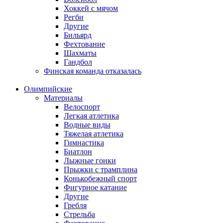
Хоккей с мячом
Регби
Другие
Бильярд
Фехтование
Шахматы
Гандбол
Финская команда отказалась
Олимпийские
Материалы
Велоспорт
Легкая атлетика
Водные виды
Тяжелая атлетика
Гимнастика
Биатлон
Лыжные гонки
Прыжки с трамплина
Конькобежный спорт
Фигурное катание
Другие
Гребля
Стрельба