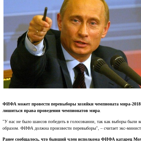
ФИФА может провести перевыборы хозяйки чемпионата мира-2018 по
лишиться права проведения чемпионатов мира
.
"У нас не было шансов победить в голосовании, так как выборы были к
образом. ФИФА должна произвести перевыборы", – считает экс-минис
Ранее сообщалось, что бывший член исполкома ФИФА катарец Мох