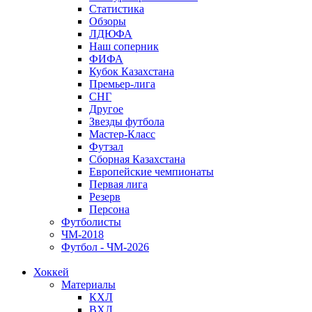
Статистика
Обзоры
ЛДЮФА
Наш соперник
ФИФА
Кубок Казахстана
Премьер-лига
СНГ
Другое
Звезды футбола
Мастер-Класс
Футзал
Сборная Казахстана
Европейские чемпионаты
Первая лига
Резерв
Персона
Футболисты
ЧМ-2018
Футбол - ЧМ-2026
Хоккей
Материалы
КХЛ
ВХЛ