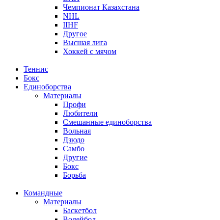
Чемпионат Казахстана
NHL
IIHF
Другое
Высшая лига
Хоккей с мячом
Теннис
Бокс
Единоборства
Материалы
Профи
Любители
Смешанные единоборства
Вольная
Дзюдо
Самбо
Другие
Бокс
Борьба
Командные
Материалы
Баскетбол
Волейбол