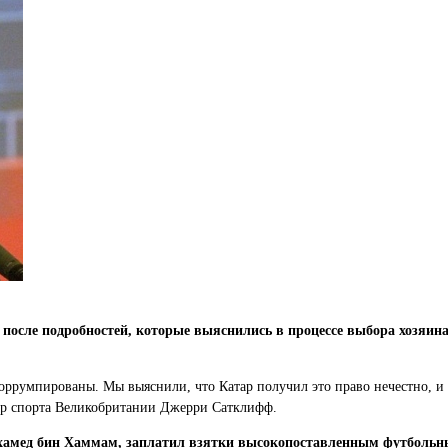
сле подробностей, которые выяснились в процессе выбора хозяина 
оррумпированы. Мы выяснили, что Катар получил это право нечестно, и ес
тр спорта Великобритании Джерри Сатклифф.
амед бин Хаммам, заплатил взятки высокопоставленным футбольны