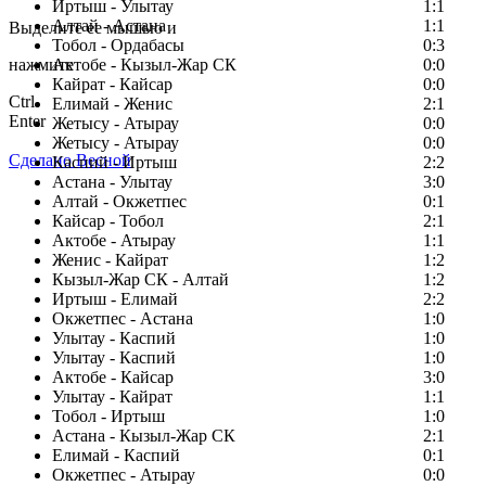
Заметили ошибку в тексте?
Иртыш - Улытау
1:1
Алтай - Астана
1:1
Выделите ее мышью и
Тобол - Ордабасы
0:3
нажмите
Актобе - Кызыл-Жар СК
0:0
Кайрат - Кайсар
0:0
Ctrl
Елимай - Женис
2:1
Enter
Жетысу - Атырау
0:0
Жетысу - Атырау
0:0
Сделано Весной
Каспий - Иртыш
2:2
Астана - Улытау
3:0
Алтай - Окжетпес
0:1
Кайсар - Тобол
2:1
Актобе - Атырау
1:1
Женис - Кайрат
1:2
Кызыл-Жар СК - Алтай
1:2
Иртыш - Елимай
2:2
Окжетпес - Астана
1:0
Улытау - Каспий
1:0
Улытау - Каспий
1:0
Актобе - Кайсар
3:0
Улытау - Кайрат
1:1
Тобол - Иртыш
1:0
Астана - Кызыл-Жар СК
2:1
Елимай - Каспий
0:1
Окжетпес - Атырау
0:0