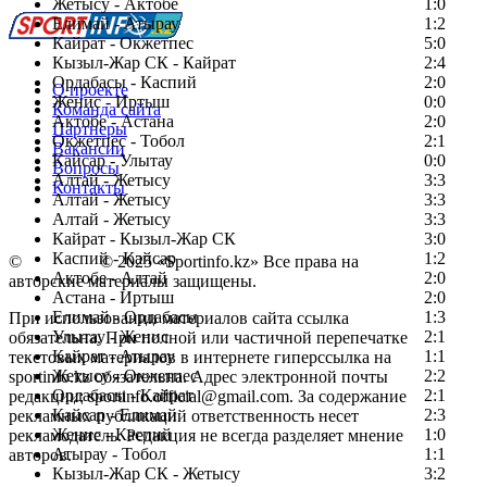
Жетысу - Актобе
1:0
Елимай - Атырау
1:2
Кайрат - Окжетпес
5:0
Кызыл-Жар СК - Кайрат
2:4
Ордабасы - Каспий
2:0
О проекте
Женис - Иртыш
0:0
Команда сайта
Актобе - Астана
2:0
Партнеры
Окжетпес - Тобол
2:1
Вакансии
Кайсар - Улытау
0:0
Вопросы
Алтай - Жетысу
3:3
Контакты
Алтай - Жетысу
3:3
Алтай - Жетысу
3:3
Кайрат - Кызыл-Жар СК
3:0
Каспий - Кайсар
1:2
©
Copyright
© 2025 «Sportinfo.kz» Все права на
Актобе - Алтай
2:0
авторские материалы защищены.
Астана - Иртыш
2:0
Елимай - Ордабасы
1:3
При использовании материалов сайта ссылка
Улытау - Женис
2:1
обязательна. При полной или частичной перепечатке
Кайрат - Атырау
1:1
текстовых материалов в интернете гиперссылка на
Жетысу - Окжетпес
2:2
sportinfo.kz обязательна. Адрес электронной почты
Ордабасы - Кайрат
2:1
редакции: sportinfo.official@gmail.com. За содержание
Кайсар - Елимай
2:3
рекламных публикаций ответственность несет
Женис - Каспий
1:0
рекламодатель. Редакция не всегда разделяет мнение
Атырау - Тобол
1:1
авторов.
Кызыл-Жар СК - Жетысу
3:2