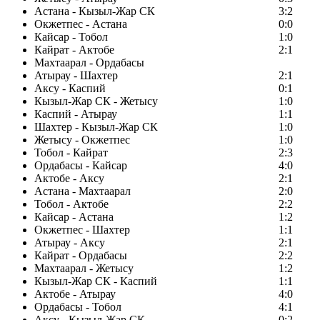
Астана - Кызыл-Жар СК
3:2
Окжетпес - Астана
0:0
Кайсар - Тобол
1:0
Кайрат - Актобе
2:1
Махтаарал - Ордабасы
Атырау - Шахтер
2:1
Аксу - Каспий
0:1
Кызыл-Жар СК - Жетысу
1:0
Каспий - Атырау
1:1
Шахтер - Кызыл-Жар СК
1:0
Жетысу - Окжетпес
1:0
Тобол - Кайрат
2:3
Ордабасы - Кайсар
4:0
Актобе - Аксу
2:1
Астана - Махтаарал
2:0
Тобол - Актобе
2:2
Кайсар - Астана
1:2
Окжетпес - Шахтер
1:1
Атырау - Аксу
2:1
Кайрат - Ордабасы
2:2
Махтаарал - Жетысу
1:2
Кызыл-Жар СК - Каспий
1:1
Актобе - Атырау
4:0
Ордабасы - Тобол
4:1
Аксу - Кызыл-Жар СК
0:2