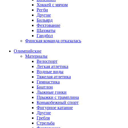
Хоккей с мячом
Регби
Другие
Бильярд
Фехтование
Шахматы
Гандбол
Финская команда отказалась
Олимпийские
Материалы
Велоспорт
Легкая атлетика
Водные виды
Тяжелая атлетика
Гимнастика
Биатлон
Лыжные гонки
Прыжки с трамплина
Конькобежный спорт
Фигурное катание
Другие
Гребля
Стрельба