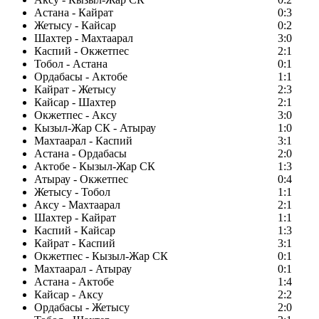
Астана - Кайрат
0:3
Жетысу - Кайсар
0:2
Шахтер - Махтаарал
3:0
Каспий - Окжетпес
2:1
Тобол - Астана
0:1
Ордабасы - Актобе
1:1
Кайрат - Жетысу
2:3
Кайсар - Шахтер
2:1
Окжетпес - Аксу
3:0
Кызыл-Жар СК - Атырау
1:0
Махтаарал - Каспий
3:1
Астана - Ордабасы
2:0
Актобе - Кызыл-Жар СК
1:3
Атырау - Окжетпес
0:4
Жетысу - Тобол
1:1
Аксу - Махтаарал
2:1
Шахтер - Кайрат
1:1
Каспий - Кайсар
1:3
Кайрат - Каспий
3:1
Окжетпес - Кызыл-Жар СК
0:1
Махтаарал - Атырау
0:1
Астана - Актобе
1:4
Кайсар - Аксу
2:2
Ордабасы - Жетысу
2:0