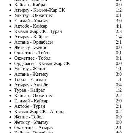
Кайсар - Кайрат
0:0
Атырау - Кызыл-Жар СК
1:2
Улытау - Окжетпес
0:1
Елимай - Улытау
3:0
Актобе - Кайсар
4:1
Кызыл-Жар СК - Туран
2:3
Атырау - Кайрат
1:4
Астана - Ордабасы
2:1
Жетысу - Женис
0:0
Окжетпес - Тобол
0:1
Окжетпес - Тобол
0:1
Ордабасы - Кызыл-Жар СК
0:0
Улытау - Женис
1:1
Астана - Жетысу
3:0
Тобол - Елимай
1:1
Атырау - Актобе
0:4
Туран - Кайрат
1:2
Кайсар - Окжетпес
2:2
Елимай - Кайсар
2:0
Актобе - Туран
2:1
Кызыл-Жар СК - Астана
0:2
Женис - Тобол
0:0
Жетысу - Улытау
0:0
Окжетпес - Атырау
2:1
Кайрат - Ордабасы
4:0