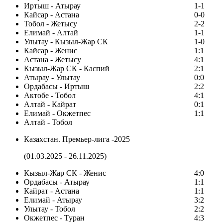
Иртыш - Атырау
1-1
Кайсар - Астана
0-0
Тобол - Жетысу
2-2
Елимай - Алтай
1-1
Улытау - Кызыл-Жар СК
1-0
Кайсар - Женис
1:1
Астана - Жетысу
4:1
Кызыл-Жар СК - Каспий
2:1
Атырау - Улытау
0:0
Ордабасы - Иртыш
2:2
Актобе - Тобол
4:1
Алтай - Кайрат
0:1
Елимай - Окжетпес
1:1
Алтай - Тобол
Казахстан. Премьер-лига -2025
(01.03.2025 - 26.11.2025)
Кызыл-Жар СК - Женис
4:0
Ордабасы - Атырау
1:1
Кайрат - Астана
1:1
Елимай - Атырау
3:2
Улытау - Тобол
2:2
Окжетпес - Туран
4:3