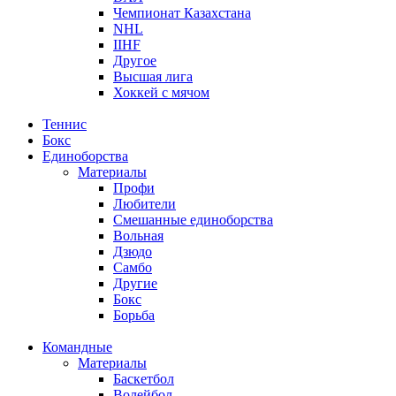
Чемпионат Казахстана
NHL
IIHF
Другое
Высшая лига
Хоккей с мячом
Теннис
Бокс
Единоборства
Материалы
Профи
Любители
Смешанные единоборства
Вольная
Дзюдо
Самбо
Другие
Бокс
Борьба
Командные
Материалы
Баскетбол
Волейбол