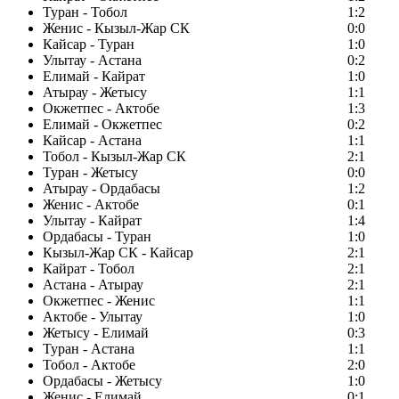
Туран - Тобол
1:2
Женис - Кызыл-Жар СК
0:0
Кайсар - Туран
1:0
Улытау - Астана
0:2
Елимай - Кайрат
1:0
Атырау - Жетысу
1:1
Окжетпес - Актобе
1:3
Елимай - Окжетпес
0:2
Кайсар - Астана
1:1
Тобол - Кызыл-Жар СК
2:1
Туран - Жетысу
0:0
Атырау - Ордабасы
1:2
Женис - Актобе
0:1
Улытау - Кайрат
1:4
Ордабасы - Туран
1:0
Кызыл-Жар СК - Кайсар
2:1
Кайрат - Тобол
2:1
Астана - Атырау
2:1
Окжетпес - Женис
1:1
Актобе - Улытау
1:0
Жетысу - Елимай
0:3
Туран - Астана
1:1
Тобол - Актобе
2:0
Ордабасы - Жетысу
1:0
Женис - Елимай
0:1