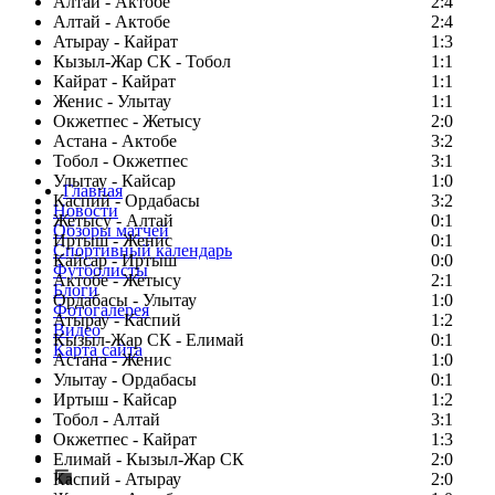
Алтай - Актобе
2:4
Алтай - Актобе
2:4
Атырау - Кайрат
1:3
Кызыл-Жар СК - Тобол
1:1
Кайрат - Кайрат
1:1
Женис - Улытау
1:1
Окжетпес - Жетысу
2:0
Астана - Актобе
3:2
Тобол - Окжетпес
3:1
Улытау - Кайсар
1:0
Главная
Каспий - Ордабасы
3:2
Новости
Жетысу - Алтай
0:1
Обзоры матчей
Иртыш - Женис
0:1
Спортивный календарь
Кайсар - Иртыш
0:0
Футболисты
Актобе - Жетысу
2:1
Блоги
Ордабасы - Улытау
1:0
Фотогалерея
Атырау - Каспий
1:2
Видео
Кызыл-Жар СК - Елимай
0:1
Карта сайта
Астана - Женис
1:0
Улытау - Ордабасы
0:1
Иртыш - Кайсар
1:2
Тобол - Алтай
3:1
Есть идея?
Окжетпес - Кайрат
1:3
Сообщить о мероприятии
Елимай - Кызыл-Жар СК
2:0
Каспий - Атырау
Перейти на старый сайт
2:0