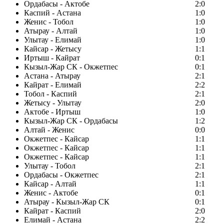
Ордабасы - Актобе
2:0
Каспий - Астана
1:0
Женис - Тобол
1:0
Атырау - Алтай
1:0
Улытау - Елимай
1:0
Кайсар - Жетысу
1:1
Иртыш - Кайрат
0:1
Кызыл-Жар СК - Окжетпес
0:1
Астана - Атырау
2:1
Кайрат - Елимай
2:2
Тобол - Каспий
2:1
Жетысу - Улытау
2:0
Актобе - Иртыш
1:0
Кызыл-Жар СК - Ордабасы
1:2
Алтай - Женис
0:0
Окжетпес - Кайсар
1:1
Окжетпес - Кайсар
1:1
Окжетпес - Кайсар
1:1
Улытау - Тобол
2:1
Ордабасы - Окжетпес
2:1
Кайсар - Алтай
1:1
Женис - Актобе
0:1
Атырау - Кызыл-Жар СК
0:1
Кайрат - Каспий
2:0
Елимай - Астана
2:2