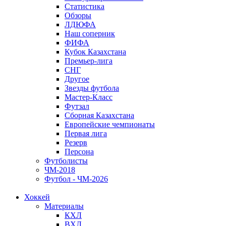
Статистика
Обзоры
ЛДЮФА
Наш соперник
ФИФА
Кубок Казахстана
Премьер-лига
СНГ
Другое
Звезды футбола
Мастер-Класс
Футзал
Сборная Казахстана
Европейские чемпионаты
Первая лига
Резерв
Персона
Футболисты
ЧМ-2018
Футбол - ЧМ-2026
Хоккей
Материалы
КХЛ
ВХЛ