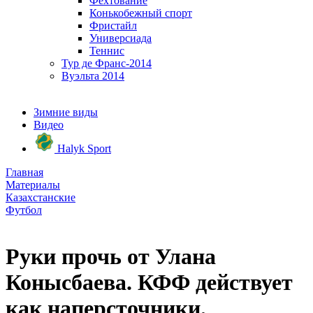
Фехтование
Конькобежный спорт
Фристайл
Универсиада
Теннис
Тур де Франс-2014
Вуэльта 2014
Зимние виды
Видео
Halyk Sport
Главная
Материалы
Казахстанские
Футбол
Руки прочь от Улана
Конысбаева. КФФ действует
как наперсточники.