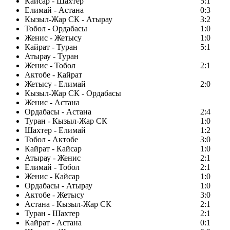
Кайсар - Шахтер
5:1
Елимай - Астана
0:3
Кызыл-Жар СК - Атырау
3:2
Тобол - Ордабасы
1:0
Женис - Жетысу
1:0
Кайрат - Туран
5:1
Атырау - Туран
Женис - Тобол
2:1
Актобе - Кайрат
Жетысу - Елимай
2:0
Кызыл-Жар СК - Ордабасы
Женис - Астана
Ордабасы - Астана
2:4
Туран - Кызыл-Жар СК
1:0
Шахтер - Елимай
1:2
Тобол - Актобе
3:0
Кайрат - Кайсар
1:0
Атырау - Женис
2:1
Елимай - Тобол
2:1
Женис - Кайсар
1:0
Ордабасы - Атырау
1:0
Актобе - Жетысу
3:0
Астана - Кызыл-Жар СК
2:1
Туран - Шахтер
2:1
Кайрат - Астана
0:1