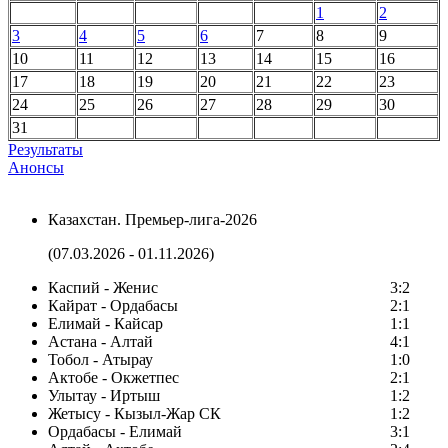
1
2
3
4
5
6
7
8
9
10
11
12
13
14
15
16
17
18
19
20
21
22
23
24
25
26
27
28
29
30
31
Результаты
Анонсы
Казахстан. Премьер-лига-2026
(07.03.2026 - 01.11.2026)
Каспий - Женис
3:2
Кайрат - Ордабасы
2:1
Елимай - Кайсар
1:1
Астана - Алтай
4:1
Тобол - Атырау
1:0
Актобе - Окжетпес
2:1
Улытау - Иртыш
1:2
Жетысу - Кызыл-Жар СК
1:2
Ордабасы - Елимай
3:1