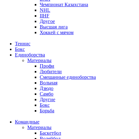
Чемпионат Казахстана
NHL
IIHF
Другое
Высшая лига
Хоккей с мячом
Теннис
Бокс
Единоборства
Материалы
Профи
Любители
Смешанные единоборства
Вольная
Дзюдо
Самбо
Другие
Бокс
Борьба
Командные
Материалы
Баскетбол
Волейбол