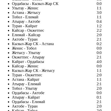
Ордабасы - Кызыл-Жар СК
0:0
Улытау - Женис
1:1
Астана - Жетысу
3:0
Тобол - Елимай
1:1
Атырау - Актобе
0:4
Туран - Кайрат
1:2
Кайсар - Окжетпес
2:2
Елимай - Кайсар
2:0
Актобе - Туран
2:1
Кызыл-Жар СК - Астана
0:2
Женис - Тобол
0:0
Жетысу - Улытау
0:0
Окжетпес - Атырау
2:1
Кайрат - Ордабасы
4:0
Кайсар - Женис
0:0
Кызыл-Жар СК - Жетысу
1:1
Туран - Окжетпес
2:0
Астана - Кайрат
1:1
Атырау - Елимай
2:1
Тобол - Улытау
2:0
Ордабасы - Актобе
0:0
Атырау - Кайрат
0:1
Ордабасы - Елимай
2:1
Актобе - Туран
2:0
Кайсар - Тобол
2:0