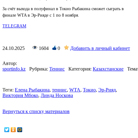
За счёт выхода в полуфинал в Токио Рыбакина сможет сыграть в
финале WTA в Эр-Рияде с 1 по 8 ноября.
TELEGRAM
24.10.2025
1604
0
Добавить в личный кабинет
Автор:
sportinfo.kz
Рубрика:
Теннис
Категория:
Казахстанские
Тема
Теги:
Елена Рыбакина
,
теннис
,
WTA
,
Токио
,
Эр-Рияд
,
Виктория Мбоко
,
Линда Носкова
Вернуться к списку материалов