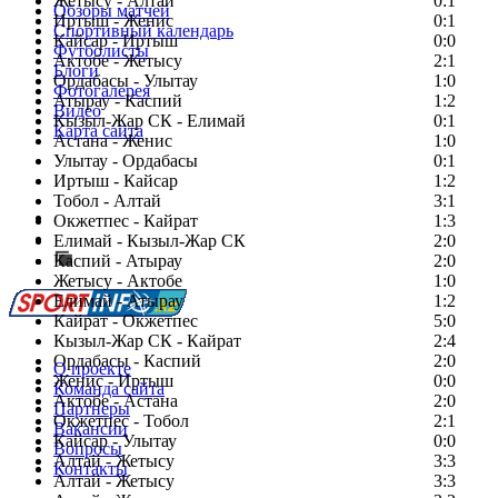
Жетысу - Алтай
0:1
Обзоры матчей
Иртыш - Женис
0:1
Спортивный календарь
Кайсар - Иртыш
0:0
Футболисты
Актобе - Жетысу
2:1
Блоги
Ордабасы - Улытау
1:0
Фотогалерея
Атырау - Каспий
1:2
Видео
Кызыл-Жар СК - Елимай
0:1
Карта сайта
Астана - Женис
1:0
Улытау - Ордабасы
0:1
Иртыш - Кайсар
1:2
Тобол - Алтай
3:1
Есть идея?
Окжетпес - Кайрат
1:3
Сообщить о мероприятии
Елимай - Кызыл-Жар СК
2:0
Каспий - Атырау
Перейти на старый сайт
2:0
Жетысу - Актобе
1:0
Елимай - Атырау
1:2
Кайрат - Окжетпес
5:0
Кызыл-Жар СК - Кайрат
2:4
Ордабасы - Каспий
2:0
О проекте
Женис - Иртыш
0:0
Команда сайта
Актобе - Астана
2:0
Партнеры
Окжетпес - Тобол
2:1
Вакансии
Кайсар - Улытау
0:0
Вопросы
Алтай - Жетысу
3:3
Контакты
Алтай - Жетысу
3:3