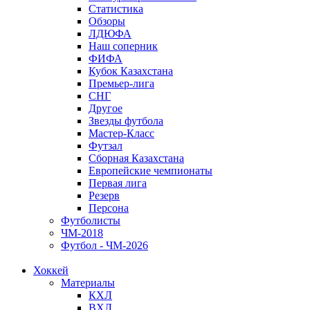
Статистика
Обзоры
ЛДЮФА
Наш соперник
ФИФА
Кубок Казахстана
Премьер-лига
СНГ
Другое
Звезды футбола
Мастер-Класс
Футзал
Сборная Казахстана
Европейские чемпионаты
Первая лига
Резерв
Персона
Футболисты
ЧМ-2018
Футбол - ЧМ-2026
Хоккей
Материалы
КХЛ
ВХЛ