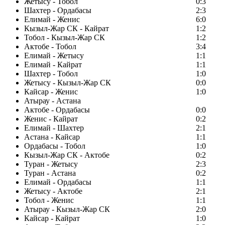
Жетысу - Тобол
0:3
Шахтер - Ордабасы
2:3
Елимай - Женис
6:0
Кызыл-Жар СК - Кайрат
1:2
Тобол - Кызыл-Жар СК
1:2
Актобе - Тобол
3:4
Елимай - Жетысу
1:1
Елимай - Кайрат
1:1
Шахтер - Тобол
1:0
Жетысу - Кызыл-Жар СК
0:0
Кайсар - Женис
1:0
Атырау - Астана
Актобе - Ордабасы
0:0
Женис - Кайрат
0:2
Елимай - Шахтер
2:1
Астана - Кайсар
1:1
Ордабасы - Тобол
1:0
Кызыл-Жар СК - Актобе
0:2
Туран - Жетысу
2:3
Туран - Астана
0:2
Елимай - Ордабасы
1:1
Жетысу - Актобе
2:1
Тобол - Женис
1:1
Атырау - Кызыл-Жар СК
2:0
Кайсар - Кайрат
1:0