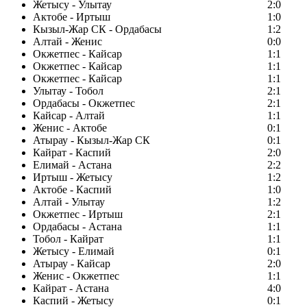
Жетысу - Улытау
2:0
Актобе - Иртыш
1:0
Кызыл-Жар СК - Ордабасы
1:2
Алтай - Женис
0:0
Окжетпес - Кайсар
1:1
Окжетпес - Кайсар
1:1
Окжетпес - Кайсар
1:1
Улытау - Тобол
2:1
Ордабасы - Окжетпес
2:1
Кайсар - Алтай
1:1
Женис - Актобе
0:1
Атырау - Кызыл-Жар СК
0:1
Кайрат - Каспий
2:0
Елимай - Астана
2:2
Иртыш - Жетысу
1:2
Актобе - Каспий
1:0
Алтай - Улытау
1:2
Окжетпес - Иртыш
2:1
Ордабасы - Астана
1:1
Тобол - Кайрат
1:1
Жетысу - Елимай
0:1
Атырау - Кайсар
2:0
Женис - Окжетпес
1:1
Кайрат - Астана
4:0
Каспий - Жетысу
0:1