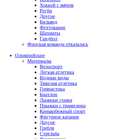
Хоккей с мячом
Регби
Другие
Бильярд
Фехтование
Шахматы
Гандбол
Финская команда отказалась
Олимпийские
Материалы
Велоспорт
Легкая атлетика
Водные виды
Тяжелая атлетика
Гимнастика
Биатлон
Лыжные гонки
Прыжки с трамплина
Конькобежный спорт
Фигурное катание
Другие
Гребля
Стрельба