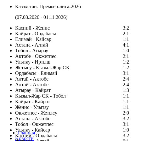
Казахстан. Премьер-лига-2026
(07.03.2026 - 01.11.2026)
Каспий - Женис
3:2
Кайрат - Ордабасы
2:1
Елимай - Кайсар
1:1
Астана - Алтай
4:1
Тобол - Атырау
1:0
Актобе - Окжетпес
2:1
Улытау - Иртыш
1:2
Жетысу - Кызыл-Жар СК
1:2
Ордабасы - Елимай
3:1
Алтай - Актобе
2:4
Алтай - Актобе
2:4
Атырау - Кайрат
1:3
Кызыл-Жар СК - Тобол
1:1
Кайрат - Кайрат
1:1
Женис - Улытау
1:1
Окжетпес - Жетысу
2:0
Астана - Актобе
3:2
Тобол - Окжетпес
3:1
Улытау - Кайсар
1:0
Главная
Каспий - Ордабасы
3:2
Новости