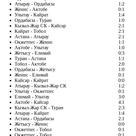
Атырау - Ордабасы
1:2
Женис - Актобе
0:1
Улытау - Кайрат
1:4
Ордабасы - Туран
1:0
Кызыл-Жар СК - Кайсар
2:1
Кайрат - Тобол
2:1
Астана - Атырау
2:1
Окжетпес - Женис
1:1
Актобе - Улытау
1:0
Жетысу - Елимай
0:3
Туран - Астана
1:1
Тобол - Актобе
2:0
Ордабасы - Жетысу
1:0
Женис - Елимай
0:1
Кайсар - Кайрат
0:0
Атырау - Кызыл-Жар СК
1:2
Улытау - Окжетпес
0:1
Елимай - Улытау
3:0
Актобе - Кайсар
4:1
Кызыл-Жар СК - Туран
2:3
Атырау - Кайрат
1:4
Астана - Ордабасы
2:1
Жетысу - Женис
0:0
Окжетпес - Тобол
0:1
Окжетпес - Тобол
0:1