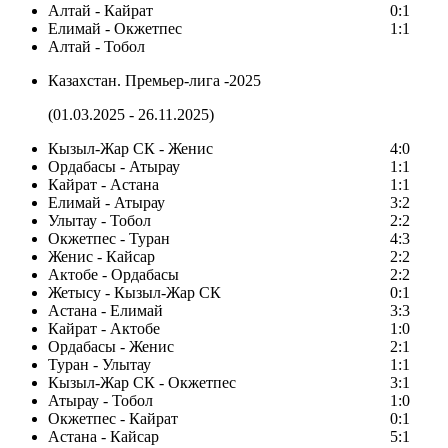
Алтай - Кайрат
0:1
Елимай - Окжетпес
1:1
Алтай - Тобол
Казахстан. Премьер-лига -2025
(01.03.2025 - 26.11.2025)
Кызыл-Жар СК - Женис
4:0
Ордабасы - Атырау
1:1
Кайрат - Астана
1:1
Елимай - Атырау
3:2
Улытау - Тобол
2:2
Окжетпес - Туран
4:3
Женис - Кайсар
2:2
Актобе - Ордабасы
2:2
Жетысу - Кызыл-Жар СК
0:1
Астана - Елимай
3:3
Кайрат - Актобе
1:0
Ордабасы - Женис
2:1
Туран - Улытау
1:1
Кызыл-Жар СК - Окжетпес
3:1
Атырау - Тобол
1:0
Окжетпес - Кайрат
0:1
Астана - Кайсар
5:1