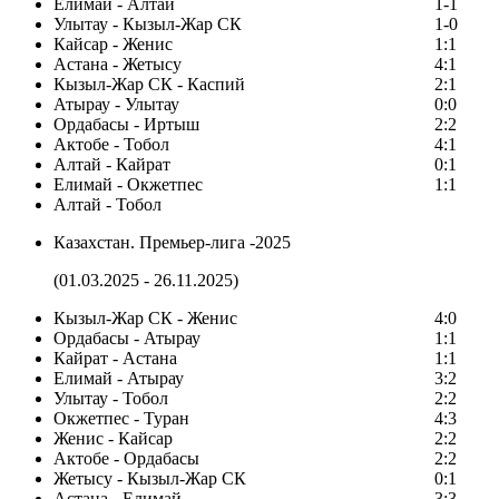
Елимай - Алтай
1-1
Улытау - Кызыл-Жар СК
1-0
Кайсар - Женис
1:1
Астана - Жетысу
4:1
Кызыл-Жар СК - Каспий
2:1
Атырау - Улытау
0:0
Ордабасы - Иртыш
2:2
Актобе - Тобол
4:1
Алтай - Кайрат
0:1
Елимай - Окжетпес
1:1
Алтай - Тобол
Казахстан. Премьер-лига -2025
(01.03.2025 - 26.11.2025)
Кызыл-Жар СК - Женис
4:0
Ордабасы - Атырау
1:1
Кайрат - Астана
1:1
Елимай - Атырау
3:2
Улытау - Тобол
2:2
Окжетпес - Туран
4:3
Женис - Кайсар
2:2
Актобе - Ордабасы
2:2
Жетысу - Кызыл-Жар СК
0:1
Астана - Елимай
3:3