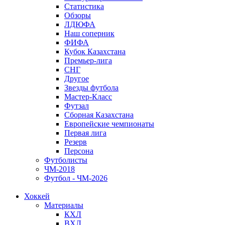
Статистика
Обзоры
ЛДЮФА
Наш соперник
ФИФА
Кубок Казахстана
Премьер-лига
СНГ
Другое
Звезды футбола
Мастер-Класс
Футзал
Сборная Казахстана
Европейские чемпионаты
Первая лига
Резерв
Персона
Футболисты
ЧМ-2018
Футбол - ЧМ-2026
Хоккей
Материалы
КХЛ
ВХЛ