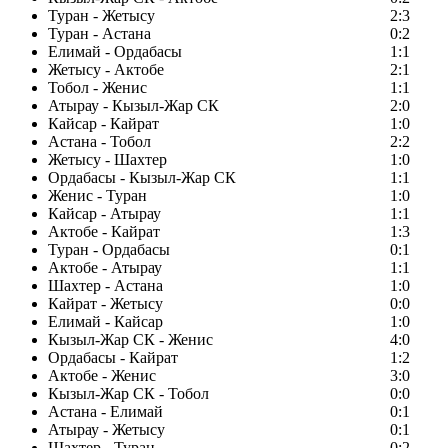
Туран - Жетысу
2:3
Туран - Астана
0:2
Елимай - Ордабасы
1:1
Жетысу - Актобе
2:1
Тобол - Женис
1:1
Атырау - Кызыл-Жар СК
2:0
Кайсар - Кайрат
1:0
Астана - Тобол
2:2
Жетысу - Шахтер
1:0
Ордабасы - Кызыл-Жар СК
1:1
Женис - Туран
1:0
Кайсар - Атырау
1:1
Актобе - Кайрат
1:3
Туран - Ордабасы
0:1
Актобе - Атырау
1:1
Шахтер - Астана
1:0
Кайрат - Жетысу
0:0
Елимай - Кайсар
1:0
Кызыл-Жар СК - Женис
4:0
Ордабасы - Кайрат
1:2
Актобе - Женис
3:0
Кызыл-Жар СК - Тобол
0:0
Астана - Елимай
0:1
Атырау - Жетысу
0:1
Шахтер - Туран
0:2