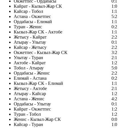
Окжетпес - Ордабасы
0:1
Кайрат - Кызыл-Жар СК
1:0
Кайсар - Тобол
1:1
Астана - Окжетпес
5:2
Ордабасы - Елимай
1:1
Туран - Женис
0:2
Кызыл-Жар СК - Актобе
1:1
Жетысу - Кайрат
2:2
Атырау - Улытау
0:1
Кайсар - Жетысу
2:2
Окжетпес - Кызыл-Жар СК
3:2
Улытау - Туран
2:1
Актобе - Кайрат
1:2
Тобол - Атырау
5:0
Ордабасы - Женис
2:2
Елимай - Астана
0:2
Кызыл-Жар СК - Елимай
1:1
Жетысу - Актобе
2:1
Атырау - Кайсар
1:2
Астана - Женис
4:2
Ордабасы - Улытау
0:1
Кайрат - Окжетпес
1:2
Туран - Тобол
1:2
Женис - Кызыл-Жар СК
0:0
Кайсар - Туран
1:0