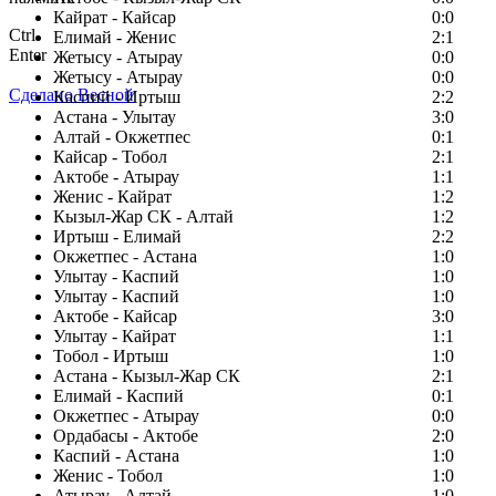
Кайрат - Кайсар
0:0
Ctrl
Елимай - Женис
2:1
Enter
Жетысу - Атырау
0:0
Жетысу - Атырау
0:0
Сделано Весной
Каспий - Иртыш
2:2
Астана - Улытау
3:0
Алтай - Окжетпес
0:1
Кайсар - Тобол
2:1
Актобе - Атырау
1:1
Женис - Кайрат
1:2
Кызыл-Жар СК - Алтай
1:2
Иртыш - Елимай
2:2
Окжетпес - Астана
1:0
Улытау - Каспий
1:0
Улытау - Каспий
1:0
Актобе - Кайсар
3:0
Улытау - Кайрат
1:1
Тобол - Иртыш
1:0
Астана - Кызыл-Жар СК
2:1
Елимай - Каспий
0:1
Окжетпес - Атырау
0:0
Ордабасы - Актобе
2:0
Каспий - Астана
1:0
Женис - Тобол
1:0
Атырау - Алтай
1:0