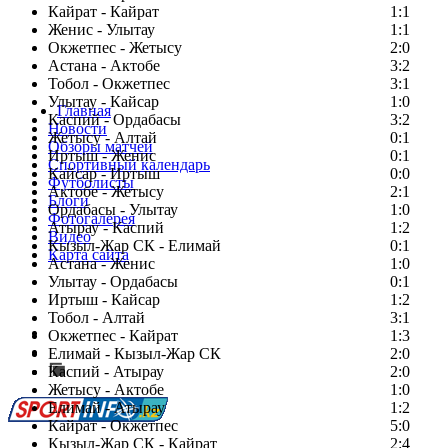
Кайрат - Кайрат
1:1
Женис - Улытау
1:1
Окжетпес - Жетысу
2:0
Астана - Актобе
3:2
Тобол - Окжетпес
3:1
Улытау - Кайсар
1:0
Главная
Каспий - Ордабасы
3:2
Новости
Жетысу - Алтай
0:1
Обзоры матчей
Иртыш - Женис
0:1
Спортивный календарь
Кайсар - Иртыш
0:0
Футболисты
Актобе - Жетысу
2:1
Блоги
Ордабасы - Улытау
1:0
Фотогалерея
Атырау - Каспий
1:2
Видео
Кызыл-Жар СК - Елимай
0:1
Карта сайта
Астана - Женис
1:0
Улытау - Ордабасы
0:1
Иртыш - Кайсар
1:2
Тобол - Алтай
3:1
Есть идея?
Окжетпес - Кайрат
1:3
Сообщить о мероприятии
Елимай - Кызыл-Жар СК
2:0
Каспий - Атырау
Перейти на старый сайт
2:0
Жетысу - Актобе
1:0
Елимай - Атырау
1:2
Кайрат - Окжетпес
5:0
Кызыл-Жар СК - Кайрат
2:4