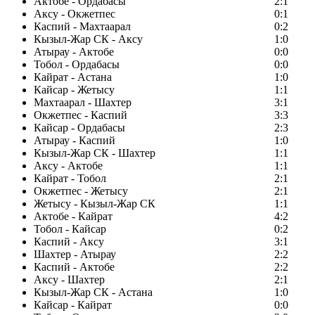
Актобе - Ордабасы
2:1
Аксу - Окжетпес
0:1
Каспий - Махтаарал
0:2
Кызыл-Жар СК - Аксу
1:0
Атырау - Актобе
0:0
Тобол - Ордабасы
0:0
Кайрат - Астана
1:0
Кайсар - Жетысу
1:1
Махтаарал - Шахтер
3:1
Окжетпес - Каспий
3:3
Кайсар - Ордабасы
2:3
Атырау - Каспий
1:0
Кызыл-Жар СК - Шахтер
1:1
Аксу - Актобе
1:1
Кайрат - Тобол
2:1
Окжетпес - Жетысу
2:1
Жетысу - Кызыл-Жар СК
1:1
Актобе - Кайрат
4:2
Тобол - Кайсар
0:2
Каспий - Аксу
3:1
Шахтер - Атырау
2:2
Каспий - Актобе
2:2
Аксу - Шахтер
2:1
Кызыл-Жар СК - Астана
1:0
Кайсар - Кайрат
0:0