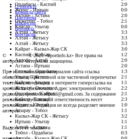
Ордабасы - Каспий
2:0
О проекте
Женис - Иртыш
0:0
Команда сайта
Актобе - Астана
2:0
Партнеры
Окжетпес - Тобол
2:1
Вакансии
Кайсар - Улытау
0:0
Вопросы
Алтай - Жетысу
3:3
Контакты
Алтай - Жетысу
3:3
Алтай - Жетысу
3:3
Кайрат - Кызыл-Жар СК
3:0
Каспий - Кайсар
1:2
©
Copyright
© 2025 «Sportinfo.kz» Все права на
Актобе - Алтай
2:0
авторские материалы защищены.
Астана - Иртыш
2:0
Елимай - Ордабасы
1:3
При использовании материалов сайта ссылка
Улытау - Женис
2:1
обязательна. При полной или частичной перепечатке
Кайрат - Атырау
1:1
текстовых материалов в интернете гиперссылка на
Жетысу - Окжетпес
2:2
sportinfo.kz обязательна. Адрес электронной почты
Ордабасы - Кайрат
2:1
редакции: sportinfo.official@gmail.com. За содержание
Кайсар - Елимай
2:3
рекламных публикаций ответственность несет
Женис - Каспий
1:0
рекламодатель. Редакция не всегда разделяет мнение
Атырау - Тобол
1:1
авторов.
Кызыл-Жар СК - Жетысу
3:2
Заметили ошибку в тексте?
Иртыш - Улытау
1:1
Алтай - Астана
1:1
Выделите ее мышью и
Тобол - Ордабасы
0:3
нажмите
Актобе - Кызыл-Жар СК
0:0