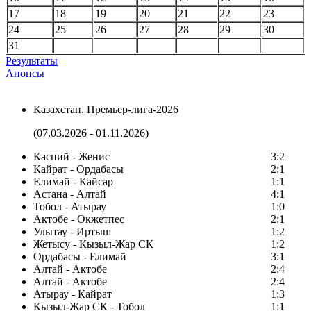
17
18
19
20
21
22
23
24
25
26
27
28
29
30
31
Результаты
Анонсы
Казахстан. Премьер-лига-2026
(07.03.2026 - 01.11.2026)
Каспий - Женис
3:2
Кайрат - Ордабасы
2:1
Елимай - Кайсар
1:1
Астана - Алтай
4:1
Тобол - Атырау
1:0
Актобе - Окжетпес
2:1
Улытау - Иртыш
1:2
Жетысу - Кызыл-Жар СК
1:2
Ордабасы - Елимай
3:1
Алтай - Актобе
2:4
Алтай - Актобе
2:4
Атырау - Кайрат
1:3
Кызыл-Жар СК - Тобол
1:1