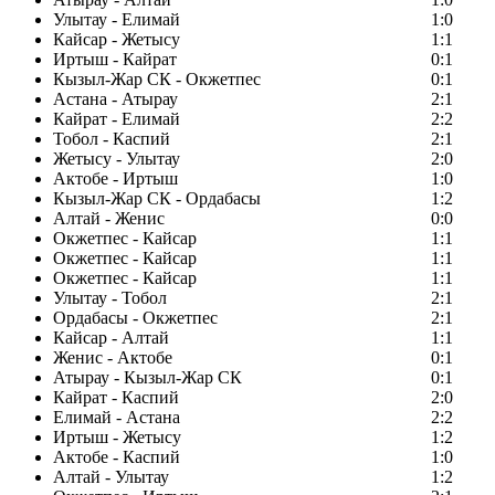
Улытау - Елимай
1:0
Кайсар - Жетысу
1:1
Иртыш - Кайрат
0:1
Кызыл-Жар СК - Окжетпес
0:1
Астана - Атырау
2:1
Кайрат - Елимай
2:2
Тобол - Каспий
2:1
Жетысу - Улытау
2:0
Актобе - Иртыш
1:0
Кызыл-Жар СК - Ордабасы
1:2
Алтай - Женис
0:0
Окжетпес - Кайсар
1:1
Окжетпес - Кайсар
1:1
Окжетпес - Кайсар
1:1
Улытау - Тобол
2:1
Ордабасы - Окжетпес
2:1
Кайсар - Алтай
1:1
Женис - Актобе
0:1
Атырау - Кызыл-Жар СК
0:1
Кайрат - Каспий
2:0
Елимай - Астана
2:2
Иртыш - Жетысу
1:2
Актобе - Каспий
1:0
Алтай - Улытау
1:2