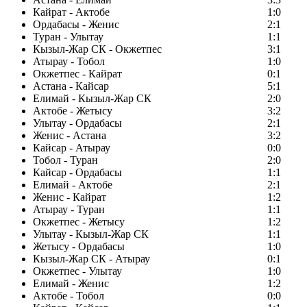
Кайрат - Актобе
1:0
Ордабасы - Женис
2:1
Туран - Улытау
1:1
Кызыл-Жар СК - Окжетпес
3:1
Атырау - Тобол
1:0
Окжетпес - Кайрат
0:1
Астана - Кайсар
5:1
Елимай - Кызыл-Жар СК
2:0
Актобе - Жетысу
3:2
Улытау - Ордабасы
2:1
Женис - Астана
3:2
Кайсар - Атырау
0:0
Тобол - Туран
2:0
Кайсар - Ордабасы
1:1
Елимай - Актобе
2:1
Женис - Кайрат
1:2
Атырау - Туран
1:1
Окжетпес - Жетысу
1:2
Улытау - Кызыл-Жар СК
1:1
Жетысу - Ордабасы
1:0
Кызыл-Жар СК - Атырау
0:1
Окжетпес - Улытау
1:0
Елимай - Женис
1:2
Актобе - Тобол
0:0