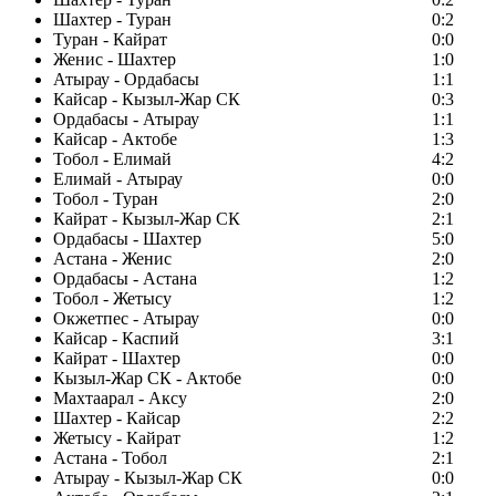
Шахтер - Туран
0:2
Туран - Кайрат
0:0
Женис - Шахтер
1:0
Атырау - Ордабасы
1:1
Кайсар - Кызыл-Жар СК
0:3
Ордабасы - Атырау
1:1
Кайсар - Актобе
1:3
Тобол - Елимай
4:2
Елимай - Атырау
0:0
Тобол - Туран
2:0
Кайрат - Кызыл-Жар СК
2:1
Ордабасы - Шахтер
5:0
Астана - Женис
2:0
Ордабасы - Астана
1:2
Тобол - Жетысу
1:2
Окжетпес - Атырау
0:0
Кайсар - Каспий
3:1
Кайрат - Шахтер
0:0
Кызыл-Жар СК - Актобе
0:0
Махтаарал - Аксу
2:0
Шахтер - Кайсар
2:2
Жетысу - Кайрат
1:2
Астана - Тобол
2:1
Атырау - Кызыл-Жар СК
0:0