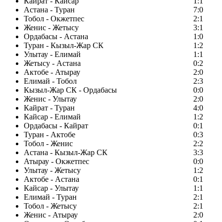
Кайрат - Кайсар
1:1
Астана - Туран
7:0
Тобол - Окжетпес
2:1
Женис - Жетысу
3:1
Ордабасы - Астана
1:0
Туран - Кызыл-Жар СК
1:2
Улытау - Елимай
1:1
Жетысу - Астана
0:2
Актобе - Атырау
2:0
Елимай - Тобол
2:3
Кызыл-Жар СК - Ордабасы
0:0
Женис - Улытау
2:0
Кайрат - Туран
4:0
Кайсар - Елимай
1:2
Ордабасы - Кайрат
0:1
Туран - Актобе
0:3
Тобол - Женис
2:2
Астана - Кызыл-Жар СК
3:3
Атырау - Окжетпес
0:0
Улытау - Жетысу
1:2
Актобе - Астана
0:1
Кайсар - Улытау
1:1
Елимай - Туран
2:1
Тобол - Жетысу
2:1
Женис - Атырау
2:0