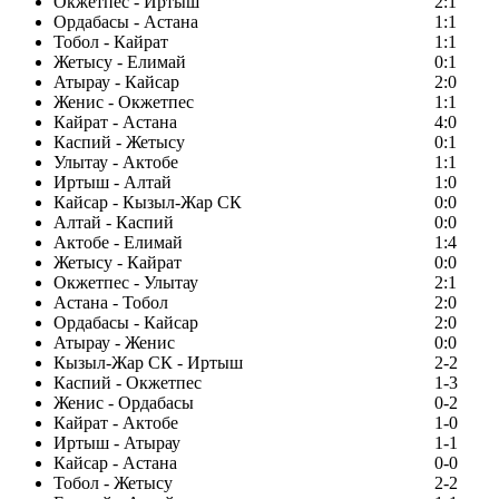
Окжетпес - Иртыш
2:1
Ордабасы - Астана
1:1
Тобол - Кайрат
1:1
Жетысу - Елимай
0:1
Атырау - Кайсар
2:0
Женис - Окжетпес
1:1
Кайрат - Астана
4:0
Каспий - Жетысу
0:1
Улытау - Актобе
1:1
Иртыш - Алтай
1:0
Кайсар - Кызыл-Жар СК
0:0
Алтай - Каспий
0:0
Актобе - Елимай
1:4
Жетысу - Кайрат
0:0
Окжетпес - Улытау
2:1
Астана - Тобол
2:0
Ордабасы - Кайсар
2:0
Атырау - Женис
0:0
Кызыл-Жар СК - Иртыш
2-2
Каспий - Окжетпес
1-3
Женис - Ордабасы
0-2
Кайрат - Актобе
1-0
Иртыш - Атырау
1-1
Кайсар - Астана
0-0
Тобол - Жетысу
2-2