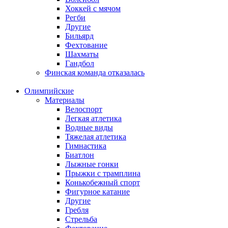
Хоккей с мячом
Регби
Другие
Бильярд
Фехтование
Шахматы
Гандбол
Финская команда отказалась
Олимпийские
Материалы
Велоспорт
Легкая атлетика
Водные виды
Тяжелая атлетика
Гимнастика
Биатлон
Лыжные гонки
Прыжки с трамплина
Конькобежный спорт
Фигурное катание
Другие
Гребля
Стрельба