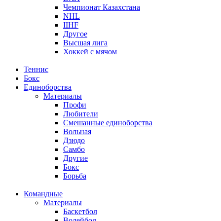
Чемпионат Казахстана
NHL
IIHF
Другое
Высшая лига
Хоккей с мячом
Теннис
Бокс
Единоборства
Материалы
Профи
Любители
Смешанные единоборства
Вольная
Дзюдо
Самбо
Другие
Бокс
Борьба
Командные
Материалы
Баскетбол
Волейбол