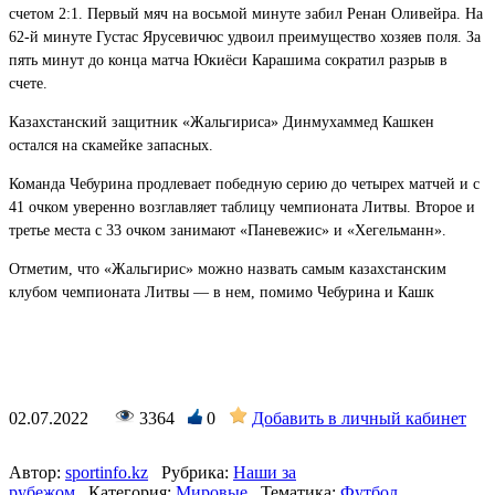
счетом 2:1. Первый мяч на восьмой минуте забил Ренан Оливейра. На
62-й минуте Густас Ярусевичюс удвоил преимущество хозяев поля. За
пять минут до конца матча Юкиёси Карашима сократил разрыв в
счете.
Казахстанский защитник «Жальгириса» Динмухаммед Кашкен
остался на скамейке запасных.
Команда Чебурина продлевает победную серию до четырех матчей и с
41 очком уверенно возглавляет таблицу чемпионата Литвы. Второе и
третье места с 33 очком занимают «Паневежис» и «Хегельманн».
Отметим, что «Жальгирис» можно назвать самым казахстанским
клубом чемпионата Литвы — в нем, помимо Чебурина и Кашк
02.07.2022
3364
0
Добавить в личный кабинет
Автор:
sportinfo.kz
Рубрика:
Наши за
рубежом
Категория:
Мировые
Тематика:
Футбол