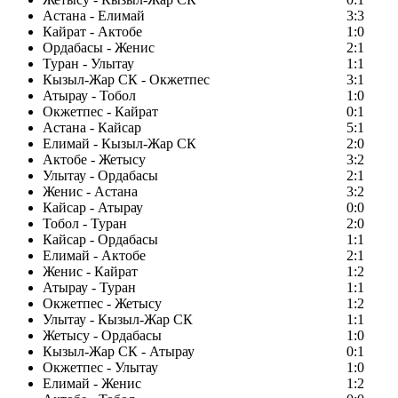
Астана - Елимай
3:3
Кайрат - Актобе
1:0
Ордабасы - Женис
2:1
Туран - Улытау
1:1
Кызыл-Жар СК - Окжетпес
3:1
Атырау - Тобол
1:0
Окжетпес - Кайрат
0:1
Астана - Кайсар
5:1
Елимай - Кызыл-Жар СК
2:0
Актобе - Жетысу
3:2
Улытау - Ордабасы
2:1
Женис - Астана
3:2
Кайсар - Атырау
0:0
Тобол - Туран
2:0
Кайсар - Ордабасы
1:1
Елимай - Актобе
2:1
Женис - Кайрат
1:2
Атырау - Туран
1:1
Окжетпес - Жетысу
1:2
Улытау - Кызыл-Жар СК
1:1
Жетысу - Ордабасы
1:0
Кызыл-Жар СК - Атырау
0:1
Окжетпес - Улытау
1:0
Елимай - Женис
1:2