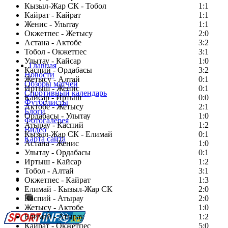
Кызыл-Жар СК - Тобол
1:1
Кайрат - Кайрат
1:1
Женис - Улытау
1:1
Окжетпес - Жетысу
2:0
Астана - Актобе
3:2
Тобол - Окжетпес
3:1
Улытау - Кайсар
1:0
Главная
Каспий - Ордабасы
3:2
Новости
Жетысу - Алтай
0:1
Обзоры матчей
Иртыш - Женис
0:1
Спортивный календарь
Кайсар - Иртыш
0:0
Футболисты
Актобе - Жетысу
2:1
Блоги
Ордабасы - Улытау
1:0
Фотогалерея
Атырау - Каспий
1:2
Видео
Кызыл-Жар СК - Елимай
0:1
Карта сайта
Астана - Женис
1:0
Улытау - Ордабасы
0:1
Иртыш - Кайсар
1:2
Тобол - Алтай
3:1
Есть идея?
Окжетпес - Кайрат
1:3
Сообщить о мероприятии
Елимай - Кызыл-Жар СК
2:0
Каспий - Атырау
Перейти на старый сайт
2:0
Жетысу - Актобе
1:0
Елимай - Атырау
1:2
Кайрат - Окжетпес
5:0