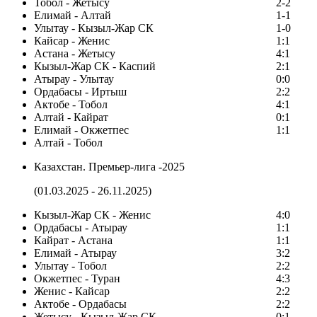
Тобол - Жетысу
2-2
Елимай - Алтай
1-1
Улытау - Кызыл-Жар СК
1-0
Кайсар - Женис
1:1
Астана - Жетысу
4:1
Кызыл-Жар СК - Каспий
2:1
Атырау - Улытау
0:0
Ордабасы - Иртыш
2:2
Актобе - Тобол
4:1
Алтай - Кайрат
0:1
Елимай - Окжетпес
1:1
Алтай - Тобол
Казахстан. Премьер-лига -2025
(01.03.2025 - 26.11.2025)
Кызыл-Жар СК - Женис
4:0
Ордабасы - Атырау
1:1
Кайрат - Астана
1:1
Елимай - Атырау
3:2
Улытау - Тобол
2:2
Окжетпес - Туран
4:3
Женис - Кайсар
2:2
Актобе - Ордабасы
2:2
Жетысу - Кызыл-Жар СК
0:1