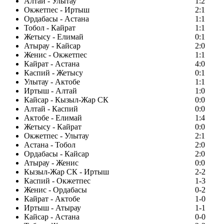
Алтай - Улытау
1:2
Окжетпес - Иртыш
2:1
Ордабасы - Астана
1:1
Тобол - Кайрат
1:1
Жетысу - Елимай
0:1
Атырау - Кайсар
2:0
Женис - Окжетпес
1:1
Кайрат - Астана
4:0
Каспий - Жетысу
0:1
Улытау - Актобе
1:1
Иртыш - Алтай
1:0
Кайсар - Кызыл-Жар СК
0:0
Алтай - Каспий
0:0
Актобе - Елимай
1:4
Жетысу - Кайрат
0:0
Окжетпес - Улытау
2:1
Астана - Тобол
2:0
Ордабасы - Кайсар
2:0
Атырау - Женис
0:0
Кызыл-Жар СК - Иртыш
2-2
Каспий - Окжетпес
1-3
Женис - Ордабасы
0-2
Кайрат - Актобе
1-0
Иртыш - Атырау
1-1
Кайсар - Астана
0-0