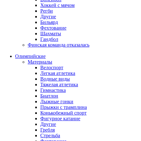
Хоккей с мячом
Регби
Другие
Бильярд
Фехтование
Шахматы
Гандбол
Финская команда отказалась
Олимпийские
Материалы
Велоспорт
Легкая атлетика
Водные виды
Тяжелая атлетика
Гимнастика
Биатлон
Лыжные гонки
Прыжки с трамплина
Конькобежный спорт
Фигурное катание
Другие
Гребля
Стрельба