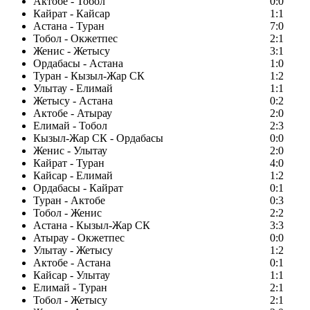
Актобе - Тобол
0:0
Кайрат - Кайсар
1:1
Астана - Туран
7:0
Тобол - Окжетпес
2:1
Женис - Жетысу
3:1
Ордабасы - Астана
1:0
Туран - Кызыл-Жар СК
1:2
Улытау - Елимай
1:1
Жетысу - Астана
0:2
Актобе - Атырау
2:0
Елимай - Тобол
2:3
Кызыл-Жар СК - Ордабасы
0:0
Женис - Улытау
2:0
Кайрат - Туран
4:0
Кайсар - Елимай
1:2
Ордабасы - Кайрат
0:1
Туран - Актобе
0:3
Тобол - Женис
2:2
Астана - Кызыл-Жар СК
3:3
Атырау - Окжетпес
0:0
Улытау - Жетысу
1:2
Актобе - Астана
0:1
Кайсар - Улытау
1:1
Елимай - Туран
2:1
Тобол - Жетысу
2:1