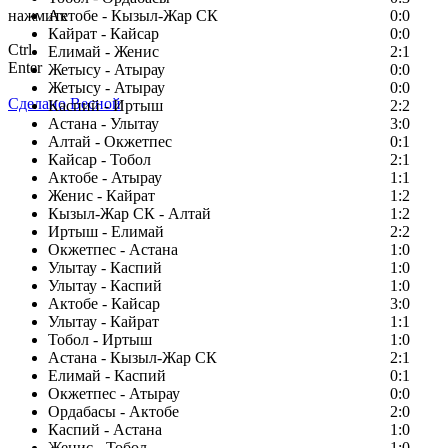
нажмите
Актобе - Кызыл-Жар СК
0:0
Кайрат - Кайсар
0:0
Ctrl
Елимай - Женис
2:1
Enter
Жетысу - Атырау
0:0
Жетысу - Атырау
0:0
Сделано Весной
Каспий - Иртыш
2:2
Астана - Улытау
3:0
Алтай - Окжетпес
0:1
Кайсар - Тобол
2:1
Актобе - Атырау
1:1
Женис - Кайрат
1:2
Кызыл-Жар СК - Алтай
1:2
Иртыш - Елимай
2:2
Окжетпес - Астана
1:0
Улытау - Каспий
1:0
Улытау - Каспий
1:0
Актобе - Кайсар
3:0
Улытау - Кайрат
1:1
Тобол - Иртыш
1:0
Астана - Кызыл-Жар СК
2:1
Елимай - Каспий
0:1
Окжетпес - Атырау
0:0
Ордабасы - Актобе
2:0
Каспий - Астана
1:0
Женис - Тобол
1:0