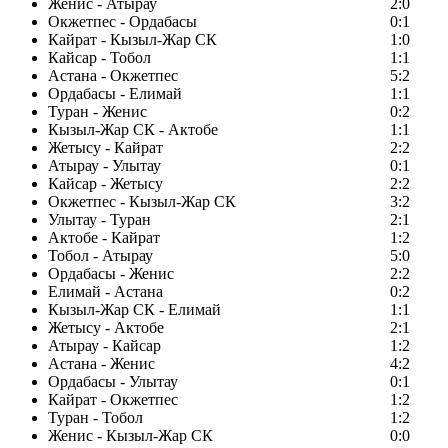
Женис - Атырау
2:0
Окжетпес - Ордабасы
0:1
Кайрат - Кызыл-Жар СК
1:0
Кайсар - Тобол
1:1
Астана - Окжетпес
5:2
Ордабасы - Елимай
1:1
Туран - Женис
0:2
Кызыл-Жар СК - Актобе
1:1
Жетысу - Кайрат
2:2
Атырау - Улытау
0:1
Кайсар - Жетысу
2:2
Окжетпес - Кызыл-Жар СК
3:2
Улытау - Туран
2:1
Актобе - Кайрат
1:2
Тобол - Атырау
5:0
Ордабасы - Женис
2:2
Елимай - Астана
0:2
Кызыл-Жар СК - Елимай
1:1
Жетысу - Актобе
2:1
Атырау - Кайсар
1:2
Астана - Женис
4:2
Ордабасы - Улытау
0:1
Кайрат - Окжетпес
1:2
Туран - Тобол
1:2
Женис - Кызыл-Жар СК
0:0