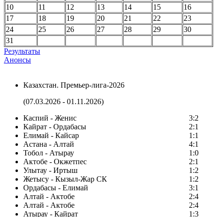
10
11
12
13
14
15
16
17
18
19
20
21
22
23
24
25
26
27
28
29
30
31
Результаты
Анонсы
Казахстан. Премьер-лига-2026
(07.03.2026 - 01.11.2026)
Каспий - Женис
3:2
Кайрат - Ордабасы
2:1
Елимай - Кайсар
1:1
Астана - Алтай
4:1
Тобол - Атырау
1:0
Актобе - Окжетпес
2:1
Улытау - Иртыш
1:2
Жетысу - Кызыл-Жар СК
1:2
Ордабасы - Елимай
3:1
Алтай - Актобе
2:4
Алтай - Актобе
2:4
Атырау - Кайрат
1:3