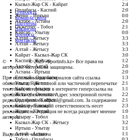
Кызыл-Жар СК - Кайрат
2:4
Ордабасы - Каспий
2:0
О проекте
Женис - Иртыш
0:0
Команда сайта
Актобе - Астана
2:0
Партнеры
Окжетпес - Тобол
2:1
Вакансии
Кайсар - Улытау
0:0
Вопросы
Алтай - Жетысу
3:3
Контакты
Алтай - Жетысу
3:3
Алтай - Жетысу
3:3
Кайрат - Кызыл-Жар СК
3:0
Каспий - Кайсар
1:2
©
Copyright
© 2025 «Sportinfo.kz» Все права на
Актобе - Алтай
2:0
авторские материалы защищены.
Астана - Иртыш
2:0
Елимай - Ордабасы
1:3
При использовании материалов сайта ссылка
Улытау - Женис
2:1
обязательна. При полной или частичной перепечатке
Кайрат - Атырау
1:1
текстовых материалов в интернете гиперссылка на
Жетысу - Окжетпес
2:2
sportinfo.kz обязательна. Адрес электронной почты
Ордабасы - Кайрат
2:1
редакции: sportinfo.official@gmail.com. За содержание
Кайсар - Елимай
2:3
рекламных публикаций ответственность несет
Женис - Каспий
1:0
рекламодатель. Редакция не всегда разделяет мнение
Атырау - Тобол
1:1
авторов.
Кызыл-Жар СК - Жетысу
3:2
Заметили ошибку в тексте?
Иртыш - Улытау
1:1
Алтай - Астана
1:1
Выделите ее мышью и
Тобол - Ордабасы
0:3