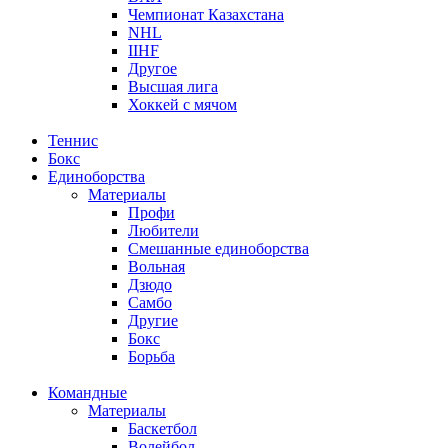
Чемпионат Казахстана
NHL
IIHF
Другое
Высшая лига
Хоккей с мячом
Теннис
Бокс
Единоборства
Материалы
Профи
Любители
Смешанные единоборства
Вольная
Дзюдо
Самбо
Другие
Бокс
Борьба
Командные
Материалы
Баскетбол
Волейбол