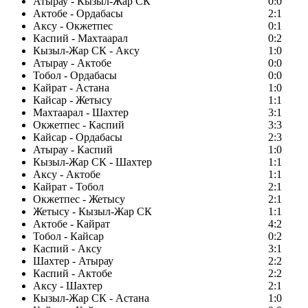
Атырау - Кызыл-Жар СК
0:0
Актобе - Ордабасы
2:1
Аксу - Окжетпес
0:1
Каспий - Махтаарал
0:2
Кызыл-Жар СК - Аксу
1:0
Атырау - Актобе
0:0
Тобол - Ордабасы
0:0
Кайрат - Астана
1:0
Кайсар - Жетысу
1:1
Махтаарал - Шахтер
3:1
Окжетпес - Каспий
3:3
Кайсар - Ордабасы
2:3
Атырау - Каспий
1:0
Кызыл-Жар СК - Шахтер
1:1
Аксу - Актобе
1:1
Кайрат - Тобол
2:1
Окжетпес - Жетысу
2:1
Жетысу - Кызыл-Жар СК
1:1
Актобе - Кайрат
4:2
Тобол - Кайсар
0:2
Каспий - Аксу
3:1
Шахтер - Атырау
2:2
Каспий - Актобе
2:2
Аксу - Шахтер
2:1
Кызыл-Жар СК - Астана
1:0