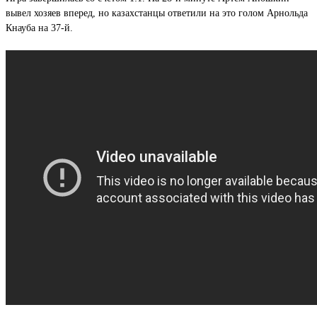
вывел хозяев вперед, но казахстанцы ответили на это голом Арнольда
Кнауба на 37-й.