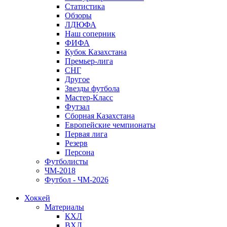
Статистика
Обзоры
ЛДЮФА
Наш соперник
ФИФА
Кубок Казахстана
Премьер-лига
СНГ
Другое
Звезды футбола
Мастер-Класс
Футзал
Сборная Казахстана
Европейские чемпионаты
Первая лига
Резерв
Персона
Футболисты
ЧМ-2018
Футбол - ЧМ-2026
Хоккей
Материалы
КХЛ
ВХЛ