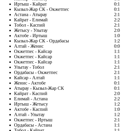
Иртыш - Кайрат
0:1
Кызыл-Жар СК - Окжетпес
0:1
Астана - Атырау
2:1
Кайрат - Елимай
2:2
Тобол - Каспий
2:1
Жетысу - Улытау
2:0
Актобе - Иртыш
1:0
Кызыл-Жар СК - Ордабасы
1:2
Алтай - Женис
0:0
Окжетпес - Кайсар
1:1
Окжетпес - Кайсар
1:1
Окжетпес - Кайсар
1:1
Улытау - Тобол
2:1
Ордабасы - Окжетпес
2:1
Кайсар - Алтай
1:1
Женис - Актобе
0:1
Атырау - Кызыл-Жар СК
0:1
Кайрат - Каспий
2:0
Елимай - Астана
2:2
Иртыш - Жетысу
1:2
Актобе - Каспий
1:0
Алтай - Улытау
1:2
Окжетпес - Иртыш
2:1
Ордабасы - Астана
1:1
Тобол - Кайрат
1:1