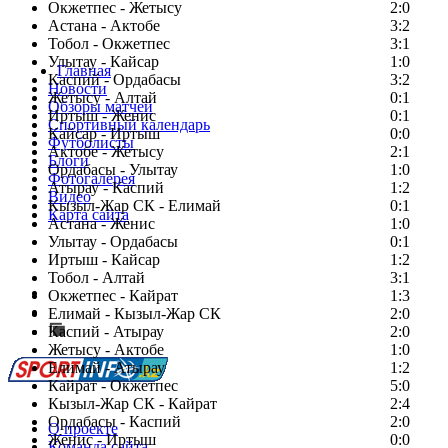
Окжетпес - Жетысу
2:0
Астана - Актобе
3:2
Тобол - Окжетпес
3:1
Улытау - Кайсар
1:0
Главная
Каспий - Ордабасы
3:2
Новости
Жетысу - Алтай
0:1
Обзоры матчей
Иртыш - Женис
0:1
Спортивный календарь
Кайсар - Иртыш
0:0
Футболисты
Актобе - Жетысу
2:1
Блоги
Ордабасы - Улытау
1:0
Фотогалерея
Атырау - Каспий
1:2
Видео
Кызыл-Жар СК - Елимай
0:1
Карта сайта
Астана - Женис
1:0
Улытау - Ордабасы
0:1
Иртыш - Кайсар
1:2
Тобол - Алтай
3:1
Есть идея?
Окжетпес - Кайрат
1:3
Сообщить о мероприятии
Елимай - Кызыл-Жар СК
2:0
Каспий - Атырау
Перейти на старый сайт
2:0
Жетысу - Актобе
1:0
Елимай - Атырау
1:2
Кайрат - Окжетпес
5:0
Кызыл-Жар СК - Кайрат
2:4
Ордабасы - Каспий
2:0
О проекте
Женис - Иртыш
0:0
Команда сайта