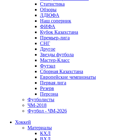
Статистика
Обзоры
ЛДЮФА
Наш соперник
ФИФА
Кубок Казахстана
Премьер-лига
СНГ
Другое
Звезды футбола
Мастер-Класс
Футзал
Сборная Казахстана
Европейские чемпионаты
Первая лига
Резерв
Персона
Футболисты
ЧМ-2018
Футбол - ЧМ-2026
Хоккей
Материалы
КХЛ
ВХЛ