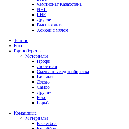
Чемпионат Казахстана
NHL
IIHF
Другое
Высшая лига
Хоккей с мячом
Теннис
Бокс
Единоборства
Материалы
Профи
Любители
Смешанные единоборства
Вольная
Дзюдо
Самбо
Другие
Бокс
Борьба
Командные
Материалы
Баскетбол
Волейбол