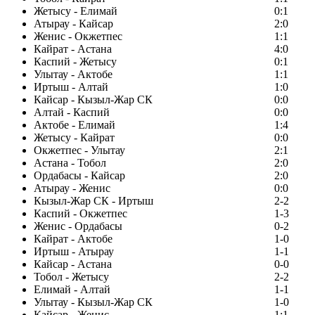
Жетысу - Елимай
0:1
Атырау - Кайсар
2:0
Женис - Окжетпес
1:1
Кайрат - Астана
4:0
Каспий - Жетысу
0:1
Улытау - Актобе
1:1
Иртыш - Алтай
1:0
Кайсар - Кызыл-Жар СК
0:0
Алтай - Каспий
0:0
Актобе - Елимай
1:4
Жетысу - Кайрат
0:0
Окжетпес - Улытау
2:1
Астана - Тобол
2:0
Ордабасы - Кайсар
2:0
Атырау - Женис
0:0
Кызыл-Жар СК - Иртыш
2-2
Каспий - Окжетпес
1-3
Женис - Ордабасы
0-2
Кайрат - Актобе
1-0
Иртыш - Атырау
1-1
Кайсар - Астана
0-0
Тобол - Жетысу
2-2
Елимай - Алтай
1-1
Улытау - Кызыл-Жар СК
1-0
Кайсар - Женис
1:1