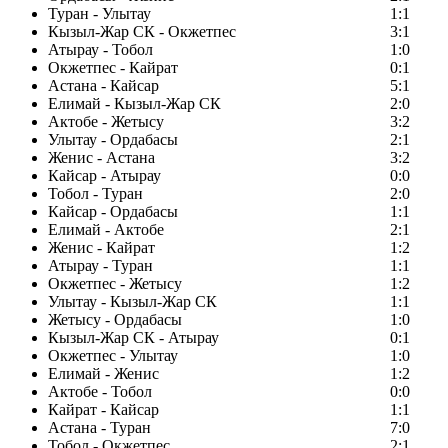
Туран - Улытау
1:1
Кызыл-Жар СК - Окжетпес
3:1
Атырау - Тобол
1:0
Окжетпес - Кайрат
0:1
Астана - Кайсар
5:1
Елимай - Кызыл-Жар СК
2:0
Актобе - Жетысу
3:2
Улытау - Ордабасы
2:1
Женис - Астана
3:2
Кайсар - Атырау
0:0
Тобол - Туран
2:0
Кайсар - Ордабасы
1:1
Елимай - Актобе
2:1
Женис - Кайрат
1:2
Атырау - Туран
1:1
Окжетпес - Жетысу
1:2
Улытау - Кызыл-Жар СК
1:1
Жетысу - Ордабасы
1:0
Кызыл-Жар СК - Атырау
0:1
Окжетпес - Улытау
1:0
Елимай - Женис
1:2
Актобе - Тобол
0:0
Кайрат - Кайсар
1:1
Астана - Туран
7:0
Тобол - Окжетпес
2:1