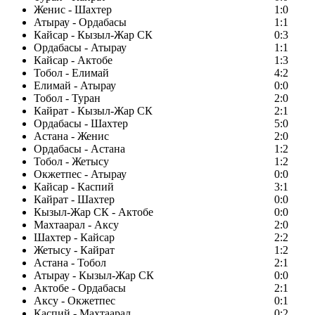
Женис - Шахтер
1:0
Атырау - Ордабасы
1:1
Кайсар - Кызыл-Жар СК
0:3
Ордабасы - Атырау
1:1
Кайсар - Актобе
1:3
Тобол - Елимай
4:2
Елимай - Атырау
0:0
Тобол - Туран
2:0
Кайрат - Кызыл-Жар СК
2:1
Ордабасы - Шахтер
5:0
Астана - Женис
2:0
Ордабасы - Астана
1:2
Тобол - Жетысу
1:2
Окжетпес - Атырау
0:0
Кайсар - Каспий
3:1
Кайрат - Шахтер
0:0
Кызыл-Жар СК - Актобе
0:0
Махтаарал - Аксу
2:0
Шахтер - Кайсар
2:2
Жетысу - Кайрат
1:2
Астана - Тобол
2:1
Атырау - Кызыл-Жар СК
0:0
Актобе - Ордабасы
2:1
Аксу - Окжетпес
0:1
Каспий - Махтаарал
0:2