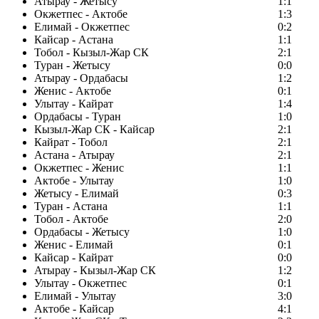
Атырау - Жетысу
1:1
Окжетпес - Актобе
1:3
Елимай - Окжетпес
0:2
Кайсар - Астана
1:1
Тобол - Кызыл-Жар СК
2:1
Туран - Жетысу
0:0
Атырау - Ордабасы
1:2
Женис - Актобе
0:1
Улытау - Кайрат
1:4
Ордабасы - Туран
1:0
Кызыл-Жар СК - Кайсар
2:1
Кайрат - Тобол
2:1
Астана - Атырау
2:1
Окжетпес - Женис
1:1
Актобе - Улытау
1:0
Жетысу - Елимай
0:3
Туран - Астана
1:1
Тобол - Актобе
2:0
Ордабасы - Жетысу
1:0
Женис - Елимай
0:1
Кайсар - Кайрат
0:0
Атырау - Кызыл-Жар СК
1:2
Улытау - Окжетпес
0:1
Елимай - Улытау
3:0
Актобе - Кайсар
4:1