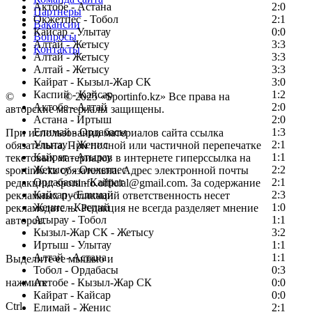
Актобе - Астана
2:0
Партнеры
Окжетпес - Тобол
2:1
Вакансии
Кайсар - Улытау
0:0
Вопросы
Алтай - Жетысу
3:3
Контакты
Алтай - Жетысу
3:3
Алтай - Жетысу
3:3
Кайрат - Кызыл-Жар СК
3:0
Каспий - Кайсар
1:2
©
Copyright
© 2025 «Sportinfo.kz» Все права на
Актобе - Алтай
2:0
авторские материалы защищены.
Астана - Иртыш
2:0
Елимай - Ордабасы
1:3
При использовании материалов сайта ссылка
Улытау - Женис
2:1
обязательна. При полной или частичной перепечатке
Кайрат - Атырау
1:1
текстовых материалов в интернете гиперссылка на
Жетысу - Окжетпес
2:2
sportinfo.kz обязательна. Адрес электронной почты
Ордабасы - Кайрат
2:1
редакции: sportinfo.official@gmail.com. За содержание
Кайсар - Елимай
2:3
рекламных публикаций ответственность несет
Женис - Каспий
1:0
рекламодатель. Редакция не всегда разделяет мнение
Атырау - Тобол
1:1
авторов.
Кызыл-Жар СК - Жетысу
3:2
Заметили ошибку в тексте?
Иртыш - Улытау
1:1
Алтай - Астана
1:1
Выделите ее мышью и
Тобол - Ордабасы
0:3
нажмите
Актобе - Кызыл-Жар СК
0:0
Кайрат - Кайсар
0:0
Ctrl
Елимай - Женис
2:1