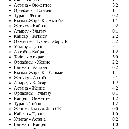
Астана - Окжетпес
5:2
Ордабасы - Елимай
1:1
Туран - Женис
0:2
Кызыл-Жар СК - Актобе
1:1
Жетысу - Кайрат
2:2
Атырау - Улытау
0:1
Кайсар - Жетысу
2:2
Окжетпес - Кызыл-Жар СК
3:2
Улытау - Туран
2:1
Актобе - Кайрат
1:2
Тобол - Атырау
5:0
Ордабасы - Женис
2:2
Елимай - Астана
0:2
Кызыл-Жар СК - Елимай
1:1
Жетысу - Актобе
2:1
Атырау - Кайсар
1:2
Астана - Женис
4:2
Ордабасы - Улытау
0:1
Кайрат - Окжетпес
1:2
Туран - Тобол
1:2
Женис - Кызыл-Жар СК
0:0
Кайсар - Туран
1:0
Улытау - Астана
0:2
Елимай - Кайрат
1:0