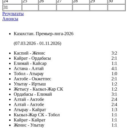
24
25
26
27
28
29
30
31
Результаты
Анонсы
Казахстан. Премьер-лига-2026
(07.03.2026 - 01.11.2026)
Каспий - Женис
3:2
Кайрат - Ордабасы
2:1
Елимай - Кайсар
1:1
Астана - Алтай
4:1
Тобол - Атырау
1:0
Актобе - Окжетпес
2:1
Улытау - Иртыш
1:2
Жетысу - Кызыл-Жар СК
1:2
Ордабасы - Елимай
3:1
Алтай - Актобе
2:4
Алтай - Актобе
2:4
Атырау - Кайрат
1:3
Кызыл-Жар СК - Тобол
1:1
Кайрат - Кайрат
1:1
Женис - Улытау
1:1