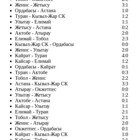
Женис - Жетысу
3:1
Ордабасы - Астана
1:0
Туран - Кызыл-Жар СК
1:2
Улытау - Елимай
1:1
Жетысу - Астана
0:2
Актобе - Атырау
2:0
Елимай - Тобол
2:3
Кызыл-Жар СК - Ордабасы
0:0
Женис - Улытау
2:0
Кайрат - Туран
4:0
Кайсар - Елимай
1:2
Ордабасы - Кайрат
0:1
Туран - Актобе
0:3
Тобол - Женис
2:2
Астана - Кызыл-Жар СК
3:3
Атырау - Окжетпес
0:0
Улытау - Жетысу
1:2
Актобе - Астана
0:1
Кайсар - Улытау
1:1
Елимай - Туран
2:1
Тобол - Жетысу
2:1
Женис - Атырау
2:0
Окжетпес - Ордабасы
0:1
Кайрат - Кызыл-Жар СК
1:0
Кайсар - Тобол
1:1