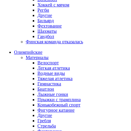
Хоккей с мячом
Регби
Другие
Бильярд
Фехтование
Шахматы
Гандбол
Финская команда отказалась
Олимпийские
Материалы
Велоспорт
Легкая атлетика
Водные виды
Тяжелая атлетика
Гимнастика
Биатлон
Лыжные гонки
Прыжки с трамплина
Конькобежный спорт
Фигурное катание
Другие
Гребля
Стрельба