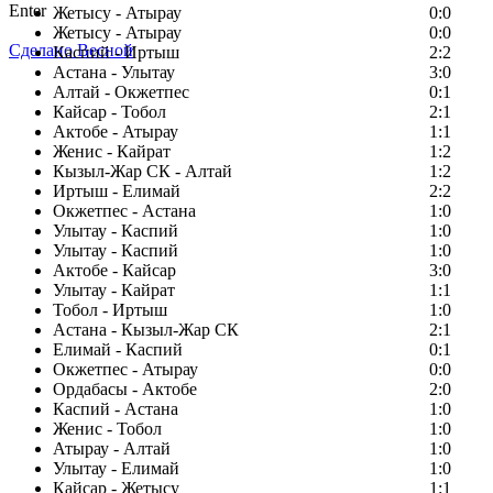
Enter
Жетысу - Атырау
0:0
Жетысу - Атырау
0:0
Сделано Весной
Каспий - Иртыш
2:2
Астана - Улытау
3:0
Алтай - Окжетпес
0:1
Кайсар - Тобол
2:1
Актобе - Атырау
1:1
Женис - Кайрат
1:2
Кызыл-Жар СК - Алтай
1:2
Иртыш - Елимай
2:2
Окжетпес - Астана
1:0
Улытау - Каспий
1:0
Улытау - Каспий
1:0
Актобе - Кайсар
3:0
Улытау - Кайрат
1:1
Тобол - Иртыш
1:0
Астана - Кызыл-Жар СК
2:1
Елимай - Каспий
0:1
Окжетпес - Атырау
0:0
Ордабасы - Актобе
2:0
Каспий - Астана
1:0
Женис - Тобол
1:0
Атырау - Алтай
1:0
Улытау - Елимай
1:0
Кайсар - Жетысу
1:1