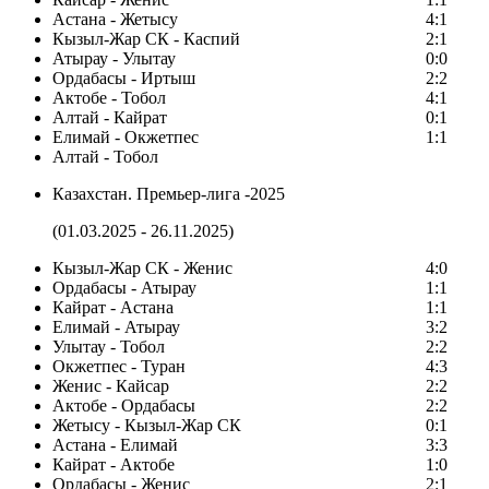
Астана - Жетысу
4:1
Кызыл-Жар СК - Каспий
2:1
Атырау - Улытау
0:0
Ордабасы - Иртыш
2:2
Актобе - Тобол
4:1
Алтай - Кайрат
0:1
Елимай - Окжетпес
1:1
Алтай - Тобол
Казахстан. Премьер-лига -2025
(01.03.2025 - 26.11.2025)
Кызыл-Жар СК - Женис
4:0
Ордабасы - Атырау
1:1
Кайрат - Астана
1:1
Елимай - Атырау
3:2
Улытау - Тобол
2:2
Окжетпес - Туран
4:3
Женис - Кайсар
2:2
Актобе - Ордабасы
2:2
Жетысу - Кызыл-Жар СК
0:1
Астана - Елимай
3:3
Кайрат - Актобе
1:0
Ордабасы - Женис
2:1